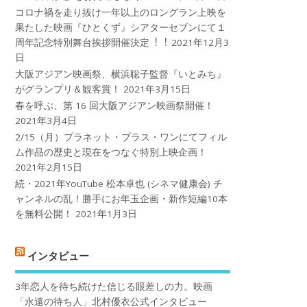
コロナ禍を⾛り抜け⼀年以上のロングラン上映を
果たした映画『ひとくず』シアターセブンにて１
周年記念特別舞台挨拶開催決定︕︕
2021年12月3
日
大阪アジアン映画祭、横浜聡子監督『いとみち』
がグランプリ＆観客賞！
2021年3月15日
春を呼ぶ、第 16 回大阪アジアン映画祭開催！
2021年3月4日
2/15（月）プラネット・プラス・ワンにてフィル
ム作品の歴史と現在をつなぐ特別上映企画！
2021年2月15日
続・2021年YouTube 松本卓也 (シネマ健康会) チ
ャンネルの乱！勝手にお年玉企画・新作短編10本
を無料公開！
2021年1月3日
インタビュー
3年恋人を待ち続けた信じる眼差しの力。映画
「永遠の待ち人」北村優衣公式インタビュー