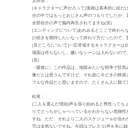
太田垣：
(キャラクターに声が入って)漫画は基本的に絵
分の中ではもっとおじさん声のつもりでしたが、
全部自分の声で脳内再生されてますね(笑)
(エンディングについて)あれみるとここで終わ
ひ続きを期待したいなって終わり方だったので、
(見どころについて)一応登場するキャラクター
場面は作らないし、嫌いなシーンは入れないので
(笑)
〈最後に〉この作品は、地獄みたいな戦争で狂気
像だとは思うんですけど、それ故に今どきの映画
フルな作品だと思いますので、たくさん人に観て
松尾：
(二人を選んだ理由)声を張り始めると男性って
りでどっちがしゃべっているかわからない危険性
すね。ただ、それより二人のスケジュールが合わ
労は全然ないですね。今回はプレスコ(声を先に