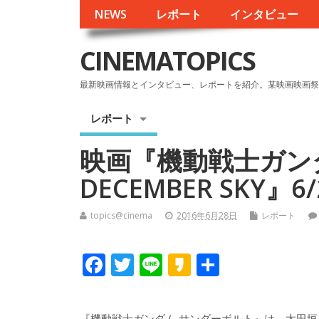
NEWS
レポート
インタビュー
CINEMATOPICS
最新映画情報とインタビュー、レポートを紹介。某映画映画祭
レポート
映画『機動戦士ガン
DECEMBER SKY』
topics@cinema
2016年6月28日
レポート
F
T
Li
K
共
ac
w
n
a
有
e
itt
e
k
『機動戦士ガンダム サンダーボルト』は、太田