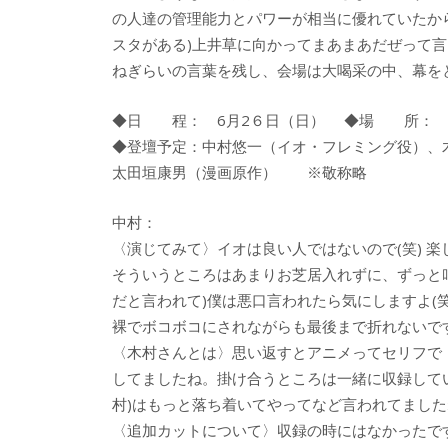
の人達の管理能力とパワーが相当に優れていたか
スタがある)上井草に向かってまあまあだぜって
ねぎらいの言葉を残し、会場は大喝采の中、幕を
◆日 程： 6月2６日（日） ◆場 所： 新
◆登壇予定：中村悠一（イオ・フレミング役）、
太田垣康男（漫画原作） ※敬称略
中村：
〈演じてみて〉イオは良い人ではないので(笑) 
そういうところはあまりお芝居入れずに、ずっと
だと言われて)僕は悪口言われたら気にしますよ(
裸でボコボコにされながらも最後まで折れないで
〈木村さんとは〉思い返すとアニメってセリフで
してましたね。掛け合うところは一緒に収録して
村)はもっと落ち着いてやってなど言われてました
〈追加カットについて〉収録の時にはなかったで