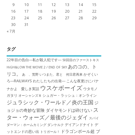
9
10
11
12
13
14
15
16
17
18
19
20
21
22
23
24
25
26
27
28
29
30
31
« 7月
タグ
22年目の告白―私が殺人犯です―
50回目のファーストキス
あのコの、ト
HiGH&LOW THE MOVIE 2 / END OF SKY
リコ。
かぞくい
あゝ、荒野
いつまた、君と 何日君再来
ろ―RAILWAYS わたしたちの出発―
こんな夜更けにバナ
ウスケボーイズ
ナかよ 愛しき実話
ウタモノ
ガタリ
シュガー・ラッシュ：オ​ンライン
オーシャンズ８
ジュラシック・ワールド／炎の王国
ジ
ス
ョジョの奇妙な冒険 ダイヤモンドは砕けない
ター・ウォーズ／最後のジェダイ
スパイ
デイアンドナイト
デ
ダーマン：ホームカミング
ダンケルク
ドラゴンボール超 ブ
ットエンドの思い出
トリガール！