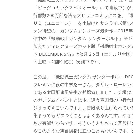
b
er
a
「ビッグコミックスペリオール」にて連載中）が
o
o
行部数200万部を誇る大ヒットコミックスを、「
o
ＵＣ（ユニコーン）」を手掛けたサンライズ第1
ァン待望の「ガンダム」シリーズ最新作。2015年
k
信中の『機動戦士ガンダム サンダーボルト』全4
加えたディレクターズカット版『機動戦士ガンダ
ト DECEMBER SKY』が6月２5日（土）より全
ト上映（2週間限定）実施中です。
この度、『機動戦士ガンダム サンダーボルト DEC
フレミング役の中村悠一さん、ダリル・ローレン
である太田垣康男先生が登壇致しました。会場は
のガンダムイベントとは少し違う雰囲気の中行わ
ジオってすごいんですよ。普段取り上げられてい
集まってもガタつくことはよくあるんです。なぜ
ちが有能だからです。そういう人たちって普段脚
やこのような舞台挨拶に立つこともないんです。