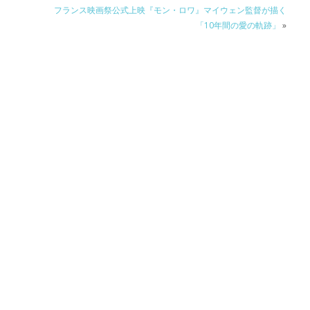
フランス映画祭公式上映『モン・ロワ』マイウェン監督が描く
「10年間の愛の軌跡」
»