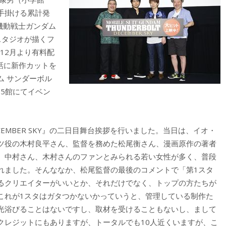
手掛ける累計発
機動戦士ガンダム
スタジオが描くフ
12月より有料配
話に新作カットを
ム サンダーボル
国15館にてイベン
EMBER SKY』の二日目舞台挨拶を行いました。当日は、イオ・
ツ役の木村良平さん、監督を務めた松尾衡さん、漫画原作の著者
、中村さん、木村さんのファンとみられる若い女性が多く、普段
れました。そんななか、松尾監督の最後のコメントで「第1スタ
るクリエイターがいいとか、それだけでなく、トップの方たちが
これが1スタはガタつかないかっていうと、管理している制作た
光浴びることはないですし、取材を受けることもないし、まして
クレジットにもありますが、トータルでも10人近くいますが、こ