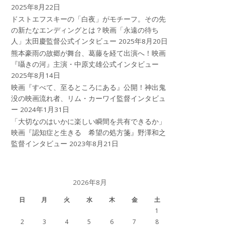
2025年8月22日
ドストエフスキーの「白夜」がモチーフ。その先
の新たなエンディングとは？映画「永遠の待ち
人」太田慶監督公式インタビュー
2025年8月20日
熊本豪雨の故郷が舞台、葛藤を経て出演へ！映画
『囁きの河』主演・中原丈雄公式インタビュー
2025年8月14日
映画『すべて、至るところにある』公開！神出鬼
没の映画流れ者、リム・カーワイ監督インタビュ
ー
2024年1月31日
「大切なのはいかに楽しい瞬間を共有できるか」
映画『認知症と生きる 希望の処方箋』野澤和之
監督インタビュー
2023年8月21日
2026年8月
日
月
火
水
木
金
土
1
2
3
4
5
6
7
8