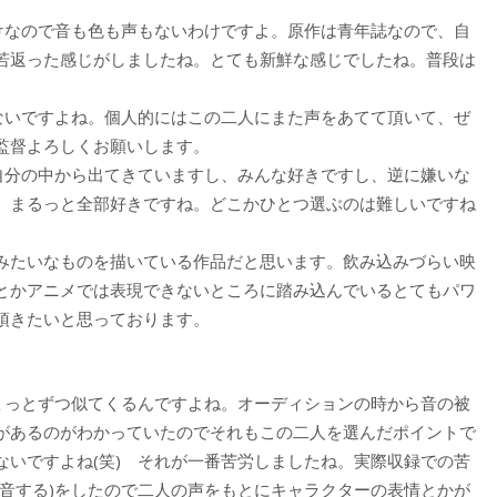
だけなので音も色も声もないわけですよ。原作は青年誌なので、自
若返った感じがしましたね。とても新鮮な感じでしたね。普段は
らないですよね。個人的にはこの二人にまた声をあてて頂いて、ぜ
監督よろしくお願いします。
は自分の中から出てきていますし、みんな好きですし、逆に嫌いな
、まるっと全部好きですね。どこかひとつ選ぶのは難しいですね
みたいなものを描いている作品だと思います。飲み込みづらい映
とかアニメでは表現できないところに踏み込んでいるとてもパワ
頂きたいと思っております。
ちょっとずつ似てくるんですよね。オーディションの時から音の被
があるのがわかっていたのでそれもこの二人を選んだポイントで
ないですよね(笑) それが一番苦労しましたね。実際収録での苦
録音する)をしたので二人の声をもとにキャラクターの表情とかが