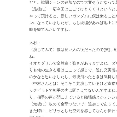
だと。戦闘シーンの追加なので大変そうだなって思
〈最後に〉一応今回はここでひとくくりというと
やって頂けると、新しいガンダムに僕は乗ること
ンになっていましたが、もし続編があれば地上に
時を観てみたいですね。
木村：
〈演じてみて〉僕は良い人の役だったので(笑)
ね。
イオとダリルで全然違う強さがありますよね。ダ
りも俺の生きる道はここって感じで、逆に充実感
のかなと思いましたし、最後飛べたときは気持ち
〈中村さんとは〉そこそこ共演しているけど直接
ックピットで相手の声は聞こえてないんですよね
り、相手の声が聞こえていると臨場感とかテンシ
〈最後に〉改めて全部つないで、追加まであって
きた時に、ピリッとした空気を感じてなんか伝わ