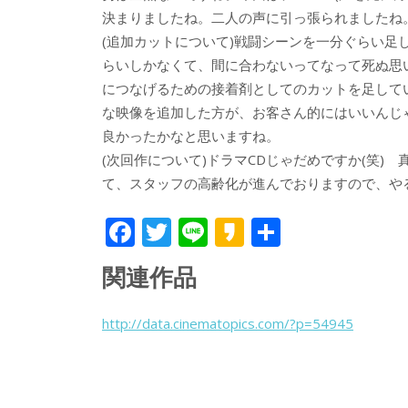
決まりましたね。二人の声に引っ張られましたね
(追加カットについて)戦闘シーンを一分ぐらい足
らいしかなくて、間に合わないってなって死ぬ思
につなげるための接着剤としてのカットを足して
な映像を追加した方が、お客さん的にはいいんじ
良かったかなと思いますね。
(次回作について)ドラマCDじゃだめですか(笑
て、スタッフの高齢化が進んでおりますので、や
F
T
Li
K
共
ac
w
n
a
有
関連作品
e
itt
e
k
b
er
a
http://data.cinematopics.com/?p=54945
o
o
o
k