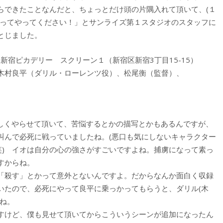
らできたことなんだと、ちょっとだけ頭の片隅入れて頂いて、(１
言ってやってください！」とサンライズ第１スタジオのスタッフに
とじました。
宿ピカデリー スクリーン１（新宿区新宿3丁目15-15）
木村良平（ダリル・ローレンツ役）、松尾衡（監督）、
楽しくやらせて頂いて、苦悩するとかの描写とかもあるんですが、
叫んで必死に戦っていましたね。(悪口も気にしないキャラクター
笑) イオは自分の心の強さがすごいですよね。捕虜になって素っ
すからね。
「殺す」とかって意外とないんですよ。だからなんか面白く収録
いたので、必死にやって良平に乗っかってもらうと、ダリル(木
ね。
すけど、僕も見せて頂いてからこういうシーンが追加になったん