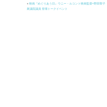
«
映画『めぐりあう日』ウニー・ルコント映画監督×野田聖子
衆議院議員 登壇トークイベント