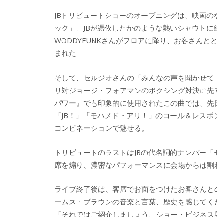
JBトリビュートショーのオープニングは、映画の
ック」。JBが憑依したかのような熱いシャウト
WODDYFUNKさんがフロアに降り、お客さん
まれた
そして、セルジオさんの「みんなの声を聞かせて
リ対ジョージ・フォアマンのボクシング対決に先
パワー』でも印象的に使用されたこの曲では、先
「JB！」「モハメド・アリ！」のコール＆レスポ
コンビネーションで魅せる。
トリビュートのラストはJBの代名詞的ナンバー「
席を煽り、濃密なパフォーマンスに会場からは割
ライブ終了後は、客席でお面をつけたお客さんと
ームス・ブラウンの音楽と言葉、歴史を感じてく
「それではご紹介しましょう、ショー・ビジネス