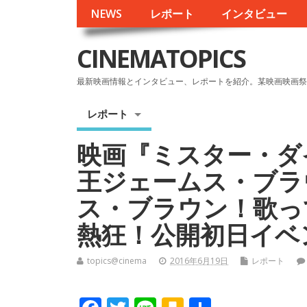
NEWS
レポート
インタビュー
CINEMATOPICS
最新映画情報とインタビュー、レポートを紹介。某映画映画祭
レポート
映画『ミスター・ダ
王ジェームス・ブラ
ス・ブラウン！歌っ
熱狂！公開初日イベ
topics@cinema
2016年6月19日
レポート