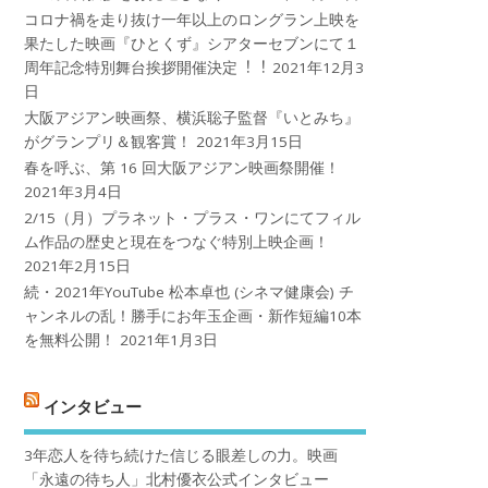
コロナ禍を⾛り抜け⼀年以上のロングラン上映を
果たした映画『ひとくず』シアターセブンにて１
周年記念特別舞台挨拶開催決定︕︕
2021年12月3
日
大阪アジアン映画祭、横浜聡子監督『いとみち』
がグランプリ＆観客賞！
2021年3月15日
春を呼ぶ、第 16 回大阪アジアン映画祭開催！
2021年3月4日
2/15（月）プラネット・プラス・ワンにてフィル
ム作品の歴史と現在をつなぐ特別上映企画！
2021年2月15日
続・2021年YouTube 松本卓也 (シネマ健康会) チ
ャンネルの乱！勝手にお年玉企画・新作短編10本
を無料公開！
2021年1月3日
インタビュー
3年恋人を待ち続けた信じる眼差しの力。映画
「永遠の待ち人」北村優衣公式インタビュー