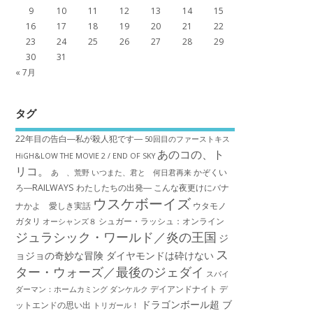
9
10
11
12
13
14
15
16
17
18
19
20
21
22
23
24
25
26
27
28
29
30
31
« 7月
タグ
22年目の告白―私が殺人犯です―
50回目のファーストキス
あのコの、ト
HiGH&LOW THE MOVIE 2 / END OF SKY
リコ。
かぞくい
あゝ、荒野
いつまた、君と 何日君再来
ろ―RAILWAYS わたしたちの出発―
こんな夜更けにバナ
ウスケボーイズ
ナかよ 愛しき実話
ウタモノ
ガタリ
シュガー・ラッシュ：オ​ンライン
オーシャンズ８
ジュラシック・ワールド／炎の王国
ジ
ス
ョジョの奇妙な冒険 ダイヤモンドは砕けない
ター・ウォーズ／最後のジェダイ
スパイ
デイアンドナイト
デ
ダーマン：ホームカミング
ダンケルク
ドラゴンボール超 ブ
ットエンドの思い出
トリガール！