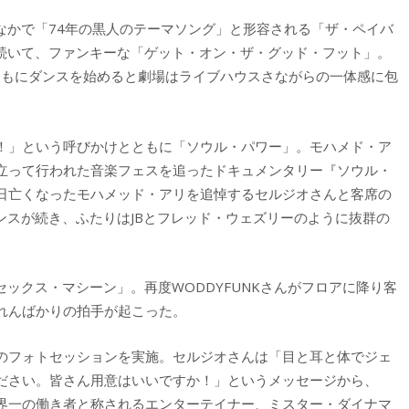
なかで「74年の黒人のテーマソング」と形容される「ザ・ペイバ
に続いて、ファンキーな「ゲット・オン・ザ・グッド・フット」。
とともにダンスを始めると劇場はライブハウスさながらの一体感に包
！」という呼びかけとともに「ソウル・パワー」。モハメド・ア
立って行われた音楽フェスを追ったドキュメンタリー『ソウル・
日亡くなったモハメッド・アリを追悼するセルジオさんと客席の
ンスが続き、ふたりはJBとフレッド・ウェズリーのように抜群の
セックス・マシーン」。再度WODDYFUNKさんがフロアに降り客
れんばかりの拍手が起こった。
のフォトセッションを実施。セルジオさんは「目と耳と体でジェ
ださい。皆さん用意はいいですか！」というメッセージから、
界一の働き者と称されるエンターテイナー、ミスター・ダイナマ