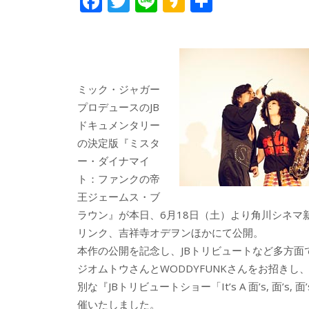
F
T
Li
K
共
ac
w
n
a
有
e
itt
e
k
b
er
a
o
o
ミック・ジャガー
o
プロデュースのJB
ドキュメンタリー
k
の決定版『ミスタ
ー・ダイナマイ
ト：ファンクの帝
王ジェームス・ブ
ラウン』が本日、6月18日（土）より角川シネマ
リンク、吉祥寺オデヲンほかにて公開。
本作の公開を記念し、JBトリビュートなど多方面
ジオムトウさんとWODDYFUNKさんをお招きし
別な『JBトリビュートショー「It’s A 面’s, 面’s, 面
催いたしました。