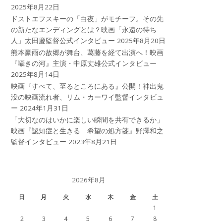
2025年8月22日
ドストエフスキーの「白夜」がモチーフ。その先
の新たなエンディングとは？映画「永遠の待ち
人」太田慶監督公式インタビュー
2025年8月20日
熊本豪雨の故郷が舞台、葛藤を経て出演へ！映画
『囁きの河』主演・中原丈雄公式インタビュー
2025年8月14日
映画『すべて、至るところにある』公開！神出鬼
没の映画流れ者、リム・カーワイ監督インタビュ
ー
2024年1月31日
「大切なのはいかに楽しい瞬間を共有できるか」
映画『認知症と生きる 希望の処方箋』野澤和之
監督インタビュー
2023年8月21日
2026年8月
日
月
火
水
木
金
土
1
2
3
4
5
6
7
8