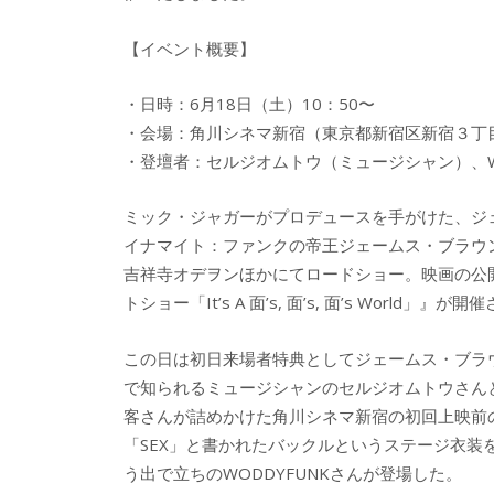
【イベント概要】
・日時：6月18日（土）10：50〜
・会場：角川シネマ新宿（東京都新宿区新宿３丁目
・登壇者：セルジオムトウ（ミュージシャン）、WO
ミック・ジャガーがプロデュースを手がけた、ジ
イナマイト：ファンクの帝王ジェームス・ブラウ
吉祥寺オデヲンほかにてロードショー。映画の公
トショー「It’s A 面’s, 面’s, 面’s World」』が
この日は初日来場者特典としてジェームス・ブラ
で知られるミュージシャンのセルジオムトウさんと
客さんが詰めかけた角川シネマ新宿の初回上映前の
「SEX」と書かれたバックルというステージ衣
う出で立ちのWODDYFUNKさんが登場した。