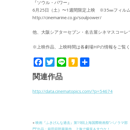
『ソウル・パワー』
6月25日（土）〜1週間限定上映 ※35㎜フィル
http://cinemarine.co.jp/soulpower/
他、大阪シアターセブン・名古屋シネマスコーレ
※上映作品、上映時間は各劇場HPの情報をご覧
F
T
Li
K
共
ac
w
n
a
有
関連作品
e
itt
e
k
b
er
a
http://data.cinematopics.com/?p=54674
o
o
o
k
«
映画『ふきげんな過去』第19回上海国際映画祭“パノラマ部
門”出品：前田司郎最新作、上海で爆笑＆大ウケ！