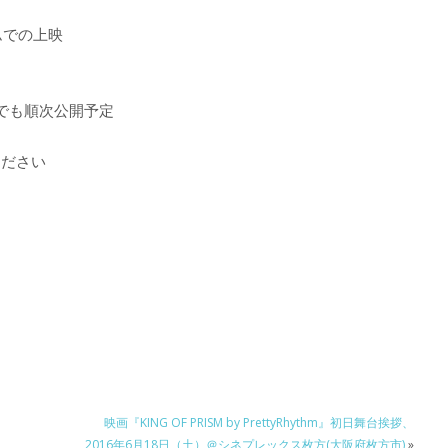
ムでの上映
でも順次公開予定
ください
映画『KING OF PRISM by PrettyRhythm』初日舞台挨拶、
2016年6月18日（土）＠シネプレックス枚方(大阪府枚方市)
»