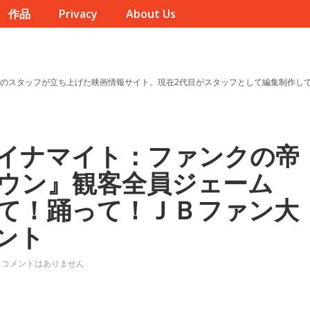
作品
Privacy
About Us
のスタッフが立ち上げた映画情報サイト。現在2代目がスタッフとして編集制作し
イナマイト：ファンクの帝
ウン』観客全員ジェーム
て！踊って！ＪＢファン大
ント
コメントはありません