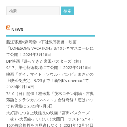
NEWS
藤江琢磨×森岡龍P×下社敦郎監督・映画
『LONESOME VACATION』3/10シネマスコーレに
て公開！
2024年3月16日
DIY映画『帰ってきた宮田バスターズ（株）」
9/17、第七藝術劇場にて公開！
2022年9月16日
映画『ダイナマイト・ソウル・バンビ』まさかの
上映延長決定、9/23まで！新宿K’s cinemaにて
2022年9月14日
7/10（日）開催！桂米紫『茨木コテン劇場～古典
落語とクラシカルシネマ～』合縁奇縁！恋はいつ
でも偶然に
2022年7月6日
大好評につき上映延長の映画『宮田バスターズ
（株）-大長編-』いよいよ大団円！ラスト12/14・
16の舞台挨拶をお見逃しなく！
2021年12月14日