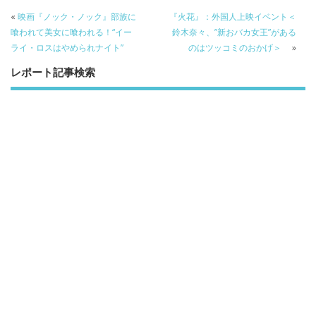
k
«
映画『ノック・ノック』部族に
『火花』：外国人上映イベント＜
喰われて美女に喰われる！“イー
鈴木奈々、”新おバカ女王”がある
ライ・ロスはやめられナイト”
のはツッコミのおかげ＞
»
レポート記事検索