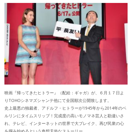
映画『帰ってきたヒトラー』（配給：ギャガ）が、６月１７日よ
りTOHOシネマズシャンテ他にて全国順次公開致します。
史上最悪の独裁者、アドルフ・ヒトラーが1945年から2014年のベ
ルリンにタイムスリップ！完成度の高いモノマネ芸人と勘違いさ
れ、テレビ、インターネットの世界で大ブレイク、再び民衆の心
を掴み始めるという奇想天外なストーリー。