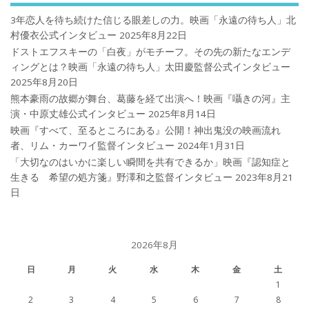
3年恋人を待ち続けた信じる眼差しの力。映画「永遠の待ち人」北
村優衣公式インタビュー
2025年8月22日
ドストエフスキーの「白夜」がモチーフ。その先の新たなエンデ
ィングとは？映画「永遠の待ち人」太田慶監督公式インタビュー
2025年8月20日
熊本豪雨の故郷が舞台、葛藤を経て出演へ！映画『囁きの河』主
演・中原丈雄公式インタビュー
2025年8月14日
映画『すべて、至るところにある』公開！神出鬼没の映画流れ
者、リム・カーワイ監督インタビュー
2024年1月31日
「大切なのはいかに楽しい瞬間を共有できるか」映画『認知症と
生きる 希望の処方箋』野澤和之監督インタビュー
2023年8月21
日
2026年8月
日
月
火
水
木
金
土
1
2
3
4
5
6
7
8