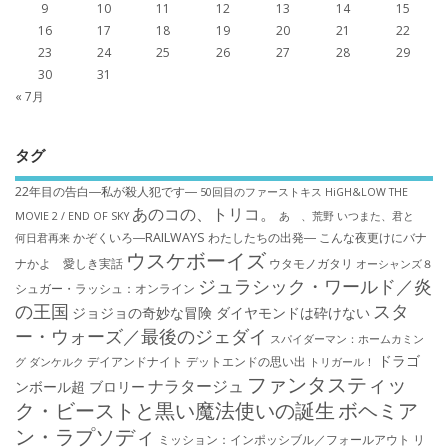
9
10
11
12
13
14
15
16
17
18
19
20
21
22
23
24
25
26
27
28
29
30
31
« 7月
タグ
22年目の告白―私が殺人犯です―
50回目のファーストキス
HiGH&LOW THE
あのコの、トリコ。
MOVIE 2 / END OF SKY
あゝ、荒野
いつまた、君と
かぞくいろ―RAILWAYS わたしたちの出発―
こんな夜更けにバナ
何日君再来
ウスケボーイズ
ナかよ 愛しき実話
ウタモノガタリ
オーシャンズ８
ジュラシック・ワールド／炎
シュガー・ラッシュ：オ​ンライン
の王国
スタ
ジョジョの奇妙な冒険 ダイヤモンドは砕けない
ー・ウォーズ／最後のジェダイ
スパイダーマン：ホームカミン
ドラゴ
デイアンドナイト
デットエンドの思い出
グ
ダンケルク
トリガール！
ファンタスティッ
ナラタージュ
ンボール超 ブロリー
ク・ビーストと黒い魔法使いの誕生
ボヘミア
ン・ラプソディ
ミッション：インポッシブル／フォールアウト
リ