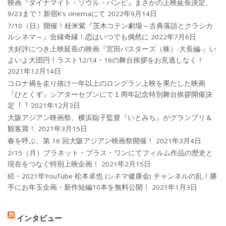
映画『ダイナマイト・ソウル・バンビ』まさかの上映延長決定、
9/23まで！新宿K’s cinemaにて
2022年9月14日
7/10（日）開催！桂米紫『茨木コテン劇場～古典落語とクラシカ
ルシネマ～』合縁奇縁！恋はいつでも偶然に
2022年7月6日
大好評につき上映延長の映画『宮田バスターズ（株）-大長編-』い
よいよ大団円！ラスト12/14・16の舞台挨拶をお見逃しなく！
2021年12月14日
コロナ禍を⾛り抜け⼀年以上のロングラン上映を果たした映画
『ひとくず』シアターセブンにて１周年記念特別舞台挨拶開催決
定︕︕
2021年12月3日
大阪アジアン映画祭、横浜聡子監督『いとみち』がグランプリ＆
観客賞！
2021年3月15日
春を呼ぶ、第 16 回大阪アジアン映画祭開催！
2021年3月4日
2/15（月）プラネット・プラス・ワンにてフィルム作品の歴史と
現在をつなぐ特別上映企画！
2021年2月15日
続・2021年YouTube 松本卓也 (シネマ健康会) チャンネルの乱！勝
手にお年玉企画・新作短編10本を無料公開！
2021年1月3日
インタビュー