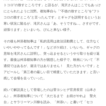
トコロ”の致すところです」と語るが、滝沢さんはここでもあっけ
にとられたように沈黙。都知事自ら「“不徳の致すところ”を“フト
コロの致すところ”と言ったんです」とギャグを説明するというお
寒い状況に陥るが、滝沢さんは「あ、そうですね…。さすがです。
頑張ります」といまいち、ぴんと来ない様子。
その後も舛添都知事は「私的流用は政治活動費として、仕方なく
いやいややってるんです！」などボケ続け、いちいち、ギャグの
意味を滝沢さんに説明し、突っ込ませるというやり取りを繰り返
す。最後は舛添都知事の方が困惑した様子で、映画について「不
適切ではあるが、違法ではありません！ 見た方がいいです」と
アピールし「第三者の厳しい目で精査していただきます」と言い
残して会場を去っていった。
続いて解説員として登場したのは菅ヨシヒデ官房長官（山本さ
ん）。舛添都知事について「火だるまで お前がやれよ 聖火
台」とサラリーマン川柳を読み、「舛添い」と書いて「セコ