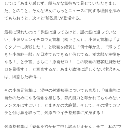
しては「あまり感じず、朗らかな気持ちで見せていただきまし
た」とのこと。そんな彼女にもっとニュースに関する理解を深め
てもらおうと、次々と“解説員”が登場する。
最初に現れたのは「鼻筋は通ってるけど、話の筋は通っていな
い」小泉ジュンイチロウ元首相（松下さん）。小泉元首相は「よ
くタブーに挑戦した！」と映画を絶賛し「何十年か先、『帰って
きた小泉純一郎』が日本でもできると信じてる。孝太郎が主役を
やる！」と予言。さらに「原発ゼロ！ この映画の観客動員数ゼ
ロを目指す！」と宣言するが、あまり政治に詳しくない滝沢さん
は、困惑した表情…。
その小泉元首相は、渦中の舛添知事についても言及し「徹底的に
自分のためにやる信念を感じる。節約能力と叩かれてもやめない
メンタルはすごい！」とまさかの大絶賛。そして、その場でカツ
ラと付け鼻を取って、舛添ヨウイチ都知事に変身する！
舛添都知事は「疑念を抱かせて申し訳ありません。全て、私の“フ