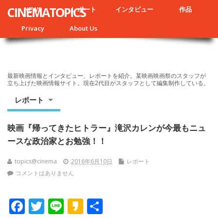
CINEMATOPICS
NEWS
レポート
インタビュー
作品
Privacy
About Us
最新映画情報とインタビュー、レポートを紹介。某映画映画祭のスタッフが
立ち上げた映画情報サイト。現在2代目がスタッフとして編集制作している。
レポート
映画『帰ってきたヒトラー』滝沢カレンが今最もニュ
ースな政治家とお勉強！！
topics@cinema
2016年6月10日
レポート
コメントはありません
F
T
Li
K
共