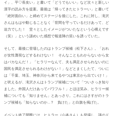
イ」、平♡長友い」と書いて「どうでもいい」など次々と新しい
漢字の読み方を提案。最後は「帰ってきたヒトラーい」と書いて
「絶対面白い」と締めてステージを後にした。これに対し、滝沢
さんはもはや動じることなく「世間を守っているだけあって、ど
迫力でした！ 堂々としたイメージがついたなという心構えです
（笑）」という謎めいた感想で報道陣の笑いを誘っていた。
そして、最後に登場したのはトランプ候補（松下さん）。「おれ
が女性蔑視などするわけない！ そんなこともわからないから女
はバカなんだ！」「ヒラリーなんて、夫も満足させられないのに
国民を満足させられるわけがない！」などとまくしたて、ついに
は「千葉、埼玉、神奈川から来てるやつは東京から出ていけ！」
と吠えるが、滝沢さんはトランプ候補について「ついさっき知り
ました。外国人だけあってパワフル！」とほほ笑み、ヒラリー候
補についても「知りません」とあっさり。これにはさすがのトラ
ンプ候補も「知らないのか…？ 負けた」と白旗を掲げた。
イベント終了間際には、ヒトラー（山本さん）も登場し、謎のド