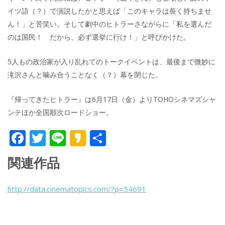
イツ語（？）で演説したかと思えば「このキャラは長く持ちませ
ん！」と苦笑い。そして劇中のヒトラーさながらに「私を選んだ
のは国民！ だから、必ず選挙に行け！」と呼びかけた。
5人もの政治家が入り乱れてのトークイベントは、最後まで微妙に
滝沢さんと噛み合うことなく（？）幕を閉じた。
『帰ってきたヒトラー』は6月17日（金）よりTOHOシネマズシャ
ンテほか全国順次ロードショー。
F
T
Li
K
共
ac
w
n
a
有
関連作品
e
itt
e
k
b
er
a
http://data.cinematopics.com/?p=54691
o
o
o