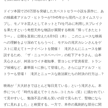
ドイツ本国で250万部を突破した大ベストセラー小説を原作に、あ
の独裁者アドルフ・ヒトラーが1945年から現代へとタイムスリッ
プし、モノマネ芸人としてネットとTVを巧みに利用し大ブレイク
を果たすという奇想天外な物語が展開する映画『帰ってきたヒト
ラー』。公開を直前に控えた6月9日（木）、このニュースな映画
への理解をより深めてもらうべく、モデルの滝沢カレンさんをゲ
ストに迎えてトークイベントを開催！ 滝沢さんにニュースを解
説するため、「ザ・ニュースペーパー」の松下アキラさん、山本
天心さんが、舛添ヨウイチ都知事、菅ヨシヒデ官房長官、トラン
プ候補など、豪華面々に扮して登場した。さらにはアドルフ・ヒ
トラーも登場！ 滝沢とニュースな政治家たちの対決の行方は…？
映画が「大大好きでほとんど毎日見ている」という滝沢さん。本
作について「時代を超えてケミカル…コミカル（笑）に描かれてい
て見やすいし、勉強不足の私も笑いの目で見られて、堅物になら
ずに見れました」と称賛する。一方で、本作の風刺的な部分に関