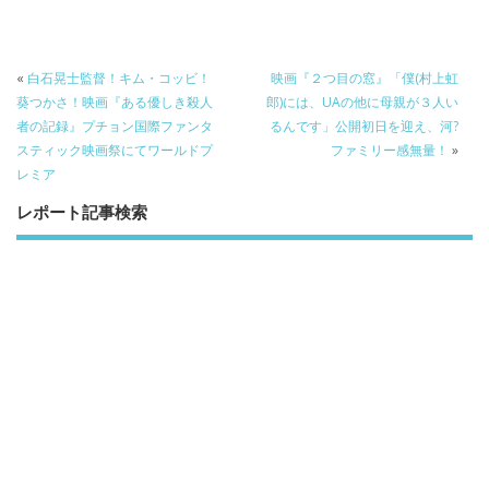
o
o
o
k
«
白石晃士監督！キム・コッビ！
映画『２つ目の窓』「僕(村上虹
葵つかさ！映画『ある優しき殺人
郎)には、UAの他に母親が３人い
者の記録』プチョン国際ファンタ
るんです」公開初日を迎え、河?
スティック映画祭にてワールドプ
ファミリー感無量！
»
レミア
レポート記事検索