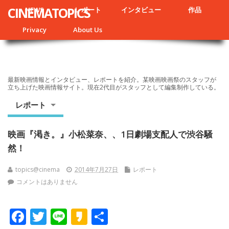
CINEMATOPICS
NEWS
レポート
インタビュー
作品
Privacy
About Us
最新映画情報とインタビュー、レポートを紹介。某映画映画祭のスタッフが
立ち上げた映画情報サイト。現在2代目がスタッフとして編集制作している。
レポート
映画『渇き。』小松菜奈、、1日劇場支配人で渋谷騒
然！
topics@cinema
2014年7月27日
レポート
コメントはありません
F
T
Li
K
共