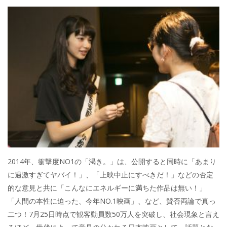
2014年、衝撃度NO1の「渇き。」は、公開すると同時に「あまり
に過激すぎてヤバイ！」、「上映中止にすべきだ！」などの否定
的な意見と共に「こんなにエネルギーに満ちた作品は無い！」
「人間の本性に迫った、今年NO.1映画」、など、賛否両論で真っ
二つ！7月25日時点で観客動員数50万人を突破し、社会現象と言え