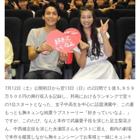
7月12日（土）公開初日から翌13日（日）の2日間で１億５,９５９
万５００円の興行収入を記録し、邦画におけるランキングで堂々
の1位スタートとなった、女子中高生を中心に話題沸騰中、この夏
もっとも胸キュンな純愛ラブストーリー『好きっていいなよ。』
ですが、このたび、なんと本作で武藤愛子役を演じた足立梨花さ
ん、中西健志役を演じた永瀬匡さんをゲストに迎え、都内の劇場
で本作を鑑賞しながら胸キュンシーンでお客様と一緒にキュンキ