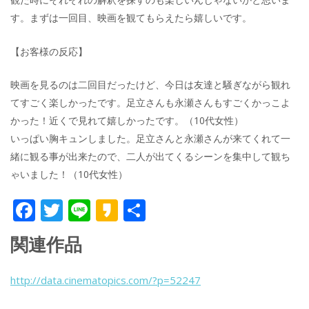
す。まずは一回目、映画を観てもらえたら嬉しいです。
【お客様の反応】
映画を見るのは二回目だったけど、今日は友達と騒ぎながら観れ
てすごく楽しかったです。足立さんも永瀬さんもすごくかっこよ
かった！近くで見れて嬉しかったです。（10代女性）
いっぱい胸キュンしました。足立さんと永瀬さんが来てくれて一
緒に観る事が出来たので、二人が出てくるシーンを集中して観ち
ゃいました！（10代女性）
F
T
Li
K
共
ac
w
n
a
有
関連作品
e
itt
e
k
b
er
a
http://data.cinematopics.com/?p=52247
o
o