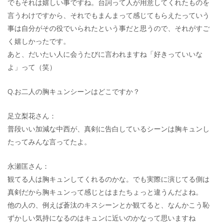
でもそれは嬉しい事ですね。台詞って人が用意してくれたものを
言うわけですから、それでもまんまって感じてもらえたっていう
事は自分がその役でいられたという事だと思うので、それがすご
く嬉しかったです。
あと、だいたい人に会うたびに言われますね「好きっていいな
よ」って（笑）
Q.お二人の胸キュンシーンはどこですか？
足立梨花さん：
普段いい加減な中西が、真剣に告白しているシーンは胸キュンし
たってみんな言ってたよ。
永瀬匡さん：
観てる人は胸キュンしてくれるのかな。でも実際に演じてる側は
真剣だから胸キュンって感じとはまたちょっと違うんだよね。
他の人の、例えば蒼汰のキスシーンとか観てると、なんかこう恥
ずかしい気持になるのはキュンに近いのかなって思いますね