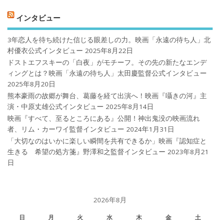
インタビュー
3年恋人を待ち続けた信じる眼差しの力。映画「永遠の待ち人」北
村優衣公式インタビュー
2025年8月22日
ドストエフスキーの「白夜」がモチーフ。その先の新たなエンデ
ィングとは？映画「永遠の待ち人」太田慶監督公式インタビュー
2025年8月20日
熊本豪雨の故郷が舞台、葛藤を経て出演へ！映画『囁きの河』主
演・中原丈雄公式インタビュー
2025年8月14日
映画『すべて、至るところにある』公開！神出鬼没の映画流れ
者、リム・カーワイ監督インタビュー
2024年1月31日
「大切なのはいかに楽しい瞬間を共有できるか」映画『認知症と
生きる 希望の処方箋』野澤和之監督インタビュー
2023年8月21
日
2026年8月
日
月
火
水
木
金
土