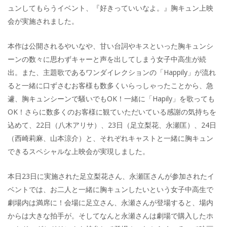
ュンしてもらうイベント、『好きっていいなよ。』胸キュン上映
会が実施されました。
本作は公開されるやいなや、甘い台詞やキスといった胸キュンシ
ーンの数々に思わずキャーと声を出してしまう女子中高生が続
出。また、主題歌であるワンダイレクションの「Happily」が流れ
ると一緒に口ずさむお客様も数多くいらっしゃったことから、急
遽、胸キュンシーンで騒いでもOK！一緒に「Hapily」を歌っても
OK！さらに数多くのお客様に観ていただいている感謝の気持ちを
込めて、22日（八木アリサ）、23日（足立梨花、永瀬匡）、24日
（西崎莉麻、山本涼介）と、それぞれキャストと一緒に胸キュン
できるスペシャルな上映会が実現しました。
本日23日に実施された足立梨花さん、永瀬匡さんが参加されたイ
ベントでは、お二人と一緒に胸キュンしたいという女子中高生で
劇場内は満席に！会場に足立さん、永瀬さんが登場すると、場内
からは大きな拍手が。そしてなんと永瀬さんは劇場で購入したホ