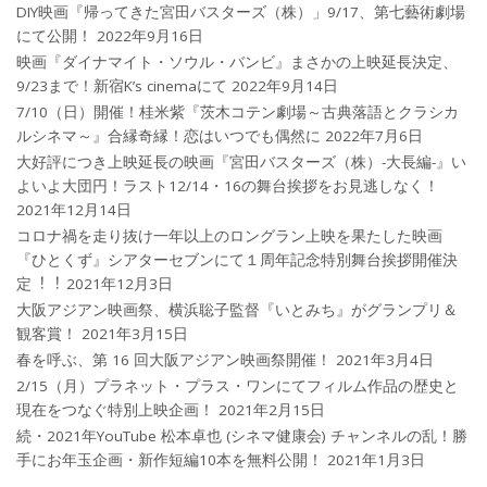
DIY映画『帰ってきた宮田バスターズ（株）」9/17、第七藝術劇場
にて公開！
2022年9月16日
映画『ダイナマイト・ソウル・バンビ』まさかの上映延長決定、
9/23まで！新宿K’s cinemaにて
2022年9月14日
7/10（日）開催！桂米紫『茨木コテン劇場～古典落語とクラシカ
ルシネマ～』合縁奇縁！恋はいつでも偶然に
2022年7月6日
大好評につき上映延長の映画『宮田バスターズ（株）-大長編-』い
よいよ大団円！ラスト12/14・16の舞台挨拶をお見逃しなく！
2021年12月14日
コロナ禍を⾛り抜け⼀年以上のロングラン上映を果たした映画
『ひとくず』シアターセブンにて１周年記念特別舞台挨拶開催決
定︕︕
2021年12月3日
大阪アジアン映画祭、横浜聡子監督『いとみち』がグランプリ＆
観客賞！
2021年3月15日
春を呼ぶ、第 16 回大阪アジアン映画祭開催！
2021年3月4日
2/15（月）プラネット・プラス・ワンにてフィルム作品の歴史と
現在をつなぐ特別上映企画！
2021年2月15日
続・2021年YouTube 松本卓也 (シネマ健康会) チャンネルの乱！勝
手にお年玉企画・新作短編10本を無料公開！
2021年1月3日