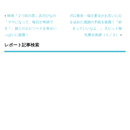
o
k
«
映画『２つ目の窓』吉川ひなの
川口春奈・福士蒼汰がお互いに心
「ママになって、毎日が奇跡で
を込めた感謝の手紙を披露！『好
す！」娘とのエピソードを幸せい
きっていいなよ。』 大ヒット御
っぱいに披露！
礼舞台挨拶（１／２）
»
レポート記事検索