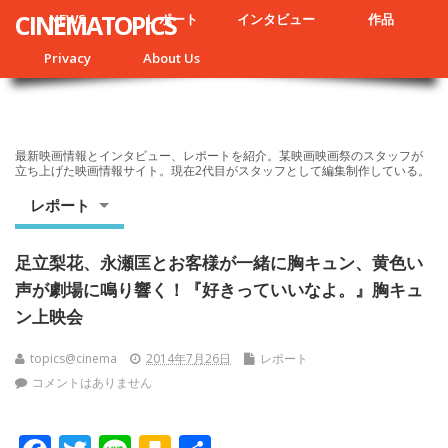
CINEMATOPICS
NEWS
レポート
インタビュー
作品
Privacy
About Us
最新映画情報とインタビュー、レポートを紹介。某映画映画祭のスタッフが
立ち上げた映画情報サイト。現在2代目がスタッフとして編集制作している。
レポート
足立梨花、永瀬匡とお客様が一緒に胸キュン、黄色い
声が劇場に鳴り響く！『好きっていいなよ。』胸キュ
ン上映会
topics@cinema
2014年7月26日
レポート
コメントはありません