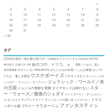
1
2
3
4
5
6
7
8
9
10
11
12
13
14
15
16
17
18
19
20
21
22
23
24
25
26
27
28
29
30
31
« 7月
タグ
22年目の告白―私が殺人犯です―
50回目のファーストキス
HiGH&LOW THE
あのコの、トリコ。
MOVIE 2 / END OF SKY
あゝ、荒野
いつまた、君と
かぞくいろ―RAILWAYS わたしたちの出発―
こんな夜更けにバナ
何日君再来
ウスケボーイズ
ナかよ 愛しき実話
ウタモノガタリ
オーシャンズ８
ジュラシック・ワールド／炎
シュガー・ラッシュ：オ​ンライン
の王国
スタ
ジョジョの奇妙な冒険 ダイヤモンドは砕けない
ー・ウォーズ／最後のジェダイ
スパイダーマン：ホームカミン
ドラゴ
デイアンドナイト
デットエンドの思い出
グ
ダンケルク
トリガール！
ファンタスティッ
ナラタージュ
ンボール超 ブロリー