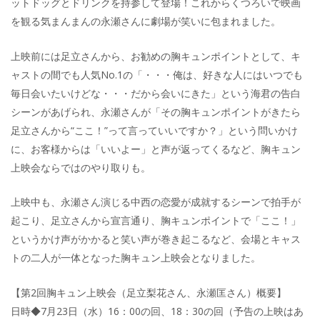
ットドッグとドリンクを持参して登場！これからくつろいで映画
を観る気まんまんの永瀬さんに劇場が笑いに包まれました。
上映前には足立さんから、お勧めの胸キュンポイントとして、キ
ャストの間でも人気No.1の「・・・俺は、好きな人にはいつでも
毎日会いたいけどな・・・だから会いにきた」という海君の告白
シーンがあげられ、永瀬さんが「その胸キュンポイントがきたら
足立さんから“ここ！”って言っていいですか？」という問いかけ
に、お客様からは「いいよー」と声が返ってくるなど、胸キュン
上映会ならではのやり取りも。
上映中も、永瀬さん演じる中西の恋愛が成就するシーンで拍手が
起こり、足立さんから宣言通り、胸キュンポイントで「ここ！」
というかけ声がかかると笑い声が巻き起こるなど、会場とキャス
トの二人が一体となった胸キュン上映会となりました。
【第2回胸キュン上映会（足立梨花さん、永瀬匡さん）概要】
日時◆7月23日（水）16：00の回、18：30の回（予告の上映はあ