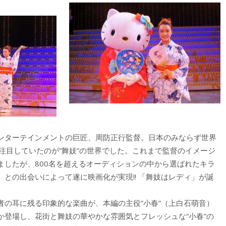
ンターテインメントの巨匠、周防正行監督。日本のみならず世界
注目していたのが”舞妓”の世界でした。これまで監督のイメージ
ましたが、800名を超えるオーディションの中から選ばれたキラ
との出会いによって遂に映画化が実現!! 「舞妓はレディ」が誕
者の耳に残る印象的な楽曲が、本編の主役“小春”（上白石萌音）
か登場し、花街と舞妓の華やかな雰囲気とフレッシュな“小春”の