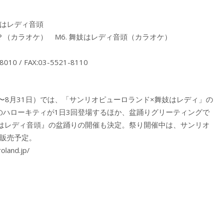
妓はレディ音頭
恋？（カラオケ） M6. 舞妓はレディ音頭（カラオケ）
 / FAX:03-5521-8110
9日〜8月31日）では、「サンリオピューロランド×舞妓はレディ」の
のハローキティが1日3回登場するほか、盆踊りグリーティングで
はレディ音頭』の盆踊りの開催も決定。祭り開催中は、サンリオ
を販売予定。
nd.jp/