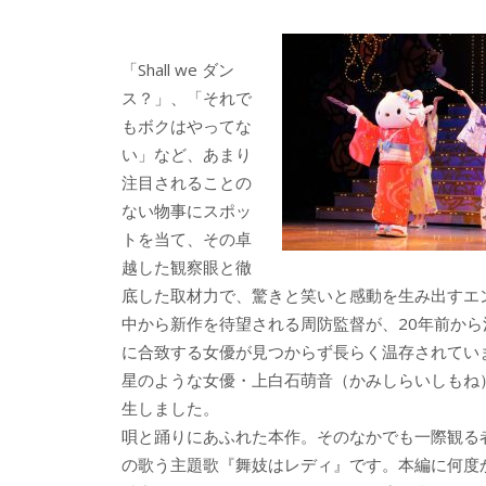
e
itt
e
k
b
er
a
「Shall we ダン
o
o
ス？」、「それで
o
もボクはやってな
い」など、あまり
k
注目されることの
ない物事にスポッ
トを当て、その卓
越した観察眼と徹
底した取材力で、驚きと笑いと感動を生み出すエ
中から新作を待望される周防監督が、20年前から
に合致する女優が見つからず長らく温存されてい
星のような女優・上白石萌音（かみしらいしもね）
生しました。
唄と踊りにあふれた本作。そのなかでも一際観る
の歌う主題歌『舞妓はレディ』です。本編に何度