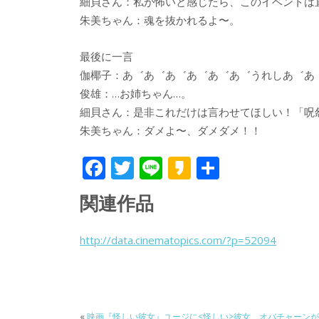
細貝さん：私が怖いと感じたら、このイベントは
朱美ちゃん：魂を抜かれるよ〜。
最後に一言
伽椰子：あ゛あ゛あ゛あ゛あ゛あ゛うれしあ゛あ
俊雄：…お姉ちゃん…。
細貝さん：是非これだけは言わせてほしい！「呪
朱美ちゃん：ダメよ〜、ダメダメ！！
F
T
Li
K
共
ac
w
n
a
有
関連作品
e
itt
e
k
b
er
a
http://data.cinematopics.com/?p=52094
o
o
o
k
«
映画『怪しい彼女』ユージに<怪しい>彼女、オバチャーンが