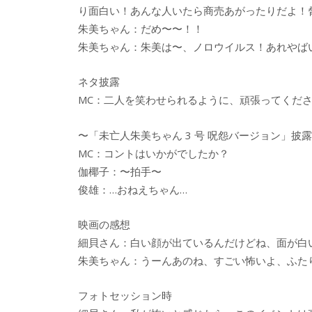
り面白い！あんな人いたら商売あがったりだよ！
朱美ちゃん：だめ〜〜！！
朱美ちゃん：朱美は〜、ノロウイルス！あれやば
ネタ披露
MC：二人を笑わせられるように、頑張ってくだ
〜「未亡人朱美ちゃん 3 号 呪怨バージョン」披
MC：コントはいかがでしたか？
伽椰子：〜拍手〜
俊雄：…おねえちゃん…
映画の感想
細貝さん：白い顔が出ているんだけどね、面が白
朱美ちゃん：うーんあのね、すごい怖いよ、ふた
フォトセッション時