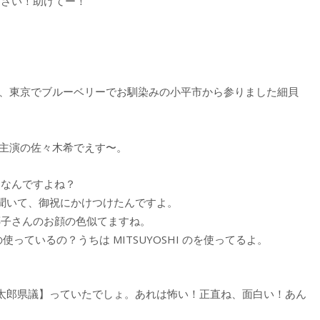
ださい！助けてー！
私、東京でブルーベリーでお馴染みの小平市から参りました細貝
：主演の佐々木希でえす〜。
てなんですよね？
聞いて、御祝にかけつけたんですよ。
椰子さんのお顔の色似てますね。
っているの？うちは MITSUYOSHI のを使ってるよ。
太郎県議】っていたでしょ。あれは怖い！正直ね、面白い！あん