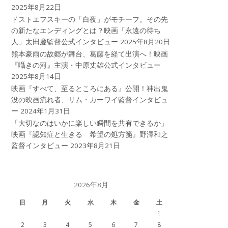
2025年8月22日
ドストエフスキーの「白夜」がモチーフ。その先
の新たなエンディングとは？映画「永遠の待ち
人」太田慶監督公式インタビュー
2025年8月20日
熊本豪雨の故郷が舞台、葛藤を経て出演へ！映画
『囁きの河』主演・中原丈雄公式インタビュー
2025年8月14日
映画『すべて、至るところにある』公開！神出鬼
没の映画流れ者、リム・カーワイ監督インタビュ
ー
2024年1月31日
「大切なのはいかに楽しい瞬間を共有できるか」
映画『認知症と生きる 希望の処方箋』野澤和之
監督インタビュー
2023年8月21日
2026年8月
日
月
火
水
木
金
土
1
2
3
4
5
6
7
8