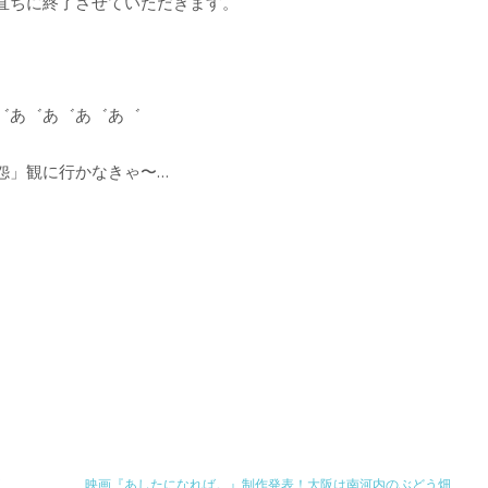
直ちに終了させていただきます。
゛あ゛あ゛あ゛あ゛
怨」観に行かなきゃ〜…
映画『あしたになれば。』制作発表！大阪は南河内のぶどう畑