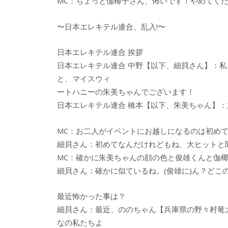
MC：ちょっと伽椰子さん、怖いです！やめてく
〜日本エレキテル連合、乱入!〜
日本エレキテル連合 挨拶
日本エレキテル連合 中野【以下、細貝さん】：
と、マイスウィ
ートハニーの朱美ちゃんでございます！
日本エレキテル連合 橋本【以下、朱美ちゃん】
MC：お二人がイベントにお越しになるのは初め
細貝さん：初めてなんだけれどもね、大ヒットと
MC：確かに朱美ちゃんの顔の色と俊雄くんと伽
細貝さん：確かに似ているね。(俊雄に)ん？どこの使
最近怖かった事は？
細貝さん：最近、ののちゃん【兵庫県の野々村竜
なの私たちよ