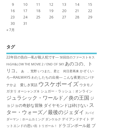
9
10
11
12
13
14
15
16
17
18
19
20
21
22
23
24
25
26
27
28
29
30
31
« 7月
タグ
22年目の告白―私が殺人犯です―
50回目のファーストキス
あのコの、ト
HiGH&LOW THE MOVIE 2 / END OF SKY
リコ。
かぞくい
あゝ、荒野
いつまた、君と 何日君再来
ろ―RAILWAYS わたしたちの出発―
こんな夜更けにバナ
ウスケボーイズ
ナかよ 愛しき実話
ウタモノ
ガタリ
シュガー・ラッシュ：オ​ンライン
オーシャンズ８
ジュラシック・ワールド／炎の王国
ジ
ス
ョジョの奇妙な冒険 ダイヤモンドは砕けない
ター・ウォーズ／最後のジェダイ
スパイ
デイアンドナイト
デ
ダーマン：ホームカミング
ダンケルク
ドラゴンボール超 ブ
ットエンドの思い出
トリガール！