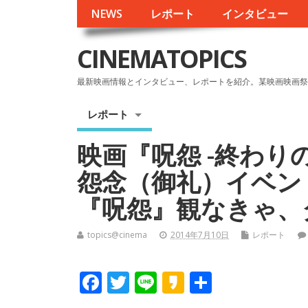
NEWS
レポート
インタビュー
CINEMATOPICS
最新映画情報とインタビュー、レポートを紹介。某映画映画祭
レポート
映画『呪怨 -終わり
怨念（御礼）イベン
『呪怨』観なきゃ、
topics@cinema
2014年7月10日
レポート
F
T
Li
K
共
ac
w
n
a
有