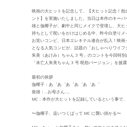
e
itt
e
k
映画の大ヒットを記念して、【大ヒット記念！怨
b
er
a
ント】を実施いたしました。当日は本作のキーパ
o
o
雄と伽椰子が、劇中と同じメイクで登壇し、大ヒ
o
持ちとして呪いをかけはじめる中、昨今白塗りメ
お笑いコンビ、日本エレキテル連合が乱入！映画
k
となる人気コンビが、話題の「おしゃべりワイフ
朱美（あけみ）ちゃん 3 号」のコントを今回特
「未亡人朱美ちゃん 3 号 呪怨バージョン」を披
最初の挨拶
伽椰子：あ゛あ゛あ゛あ゛あ゛あ゛
俊雄：…お母さん…。
MC：本作が大ヒットを記録しているという事で
〜伽椰子、這いつくばって MC に襲い掛かる〜