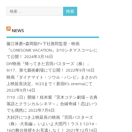
NEWS
藤江琢磨×森岡龍P×下社敦郎監督・映画
『LONESOME VACATION』3/10シネマスコーレに
て公開！
2024年3月16日
DIY映画『帰ってきた宮田バスターズ（株）」
9/17、第七藝術劇場にて公開！
2022年9月16日
映画『ダイナマイト・ソウル・バンビ』まさかの
上映延長決定、9/23まで！新宿K’s cinemaにて
2022年9月14日
7/10（日）開催！桂米紫『茨木コテン劇場～古典
落語とクラシカルシネマ～』合縁奇縁！恋はいつ
でも偶然に
2022年7月6日
大好評につき上映延長の映画『宮田バスターズ
（株）-大長編-』いよいよ大団円！ラスト12/14・
16の舞台挨拶をお見逃しなく！
2021年12月14日