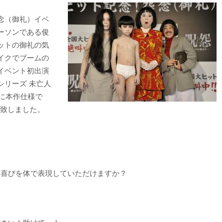
念（御礼）イベ
ーソンである俊
ットの御礼の気
イクでブームの
イベント初出演
シリーズ 未亡人
別に本作仕様で
露致しました。
、喜びを体で表現していただけますか？