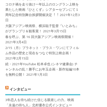
コロナ禍を⾛り抜け⼀年以上のロングラン上映を
果たした映画『ひとくず』シアターセブンにて１
周年記念特別舞台挨拶開催決定︕︕
2021年12月3
日
大阪アジアン映画祭、横浜聡子監督『いとみち』
がグランプリ＆観客賞！
2021年3月15日
春を呼ぶ、第 16 回大阪アジアン映画祭開催！
2021年3月4日
2/15（月）プラネット・プラス・ワンにてフィル
ム作品の歴史と現在をつなぐ特別上映企画！
2021年2月15日
続・2021年YouTube 松本卓也 (シネマ健康会) チ
ャンネルの乱！勝手にお年玉企画・新作短編10本
を無料公開！
2021年1月3日
インタビュー
3年恋人を待ち続けた信じる眼差しの力。映画
「永遠の待ち人」北村優衣公式インタビュー