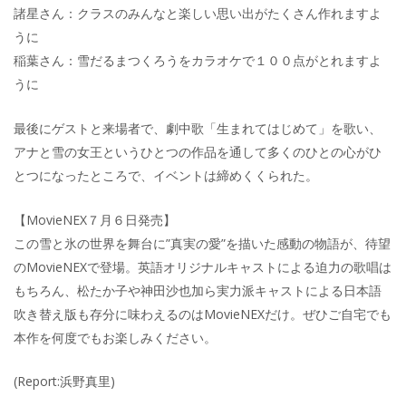
諸星さん：クラスのみんなと楽しい思い出がたくさん作れますよ
うに
稲葉さん：雪だるまつくろうをカラオケで１００点がとれますよ
うに
最後にゲストと来場者で、劇中歌「生まれてはじめて」を歌い、
アナと雪の女王というひとつの作品を通して多くのひとの心がひ
とつになったところで、イベントは締めくくられた。
【MovieNEX７月６日発売】
この雪と氷の世界を舞台に”真実の愛”を描いた感動の物語が、待望
のMovieNEXで登場。英語オリジナルキャストによる迫力の歌唱は
もちろん、松たか子や神田沙也加ら実力派キャストによる日本語
吹き替え版も存分に味わえるのはMovieNEXだけ。ぜひご自宅でも
本作を何度でもお楽しみください。
(Report:浜野真里)