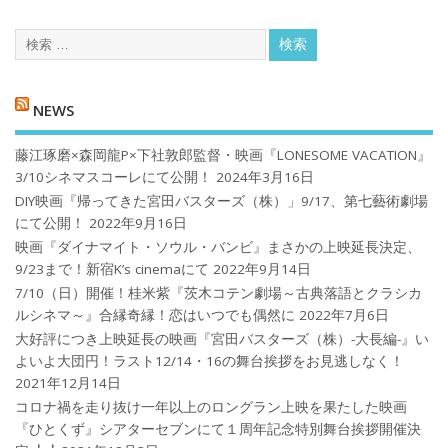
NEWS
藤江琢磨×森岡龍P×下社敦郎監督・映画『LONESOME VACATION』
3/10シネマスコーレにて公開！
2024年3月16日
DIY映画『帰ってきた宮田バスターズ（株）」9/17、第七藝術劇場
にて公開！
2022年9月16日
映画『ダイナマイト・ソウル・バンビ』まさかの上映延長決定、
9/23まで！新宿K’s cinemaにて
2022年9月14日
7/10（日）開催！桂米紫『茨木コテン劇場～古典落語とクラシカ
ルシネマ～』合縁奇縁！恋はいつでも偶然に
2022年7月6日
大好評につき上映延長の映画『宮田バスターズ（株）-大長編-』い
よいよ大団円！ラスト12/14・16の舞台挨拶をお見逃しなく！
2021年12月14日
コロナ禍を⾛り抜け⼀年以上のロングラン上映を果たした映画
『ひとくず』シアターセブンにて１周年記念特別舞台挨拶開催決