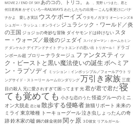
あのコの、トリコ。
MOVIE 2 / END OF SKY
あゝ、荒野
いつまた、君と
かぞくいろ―RAILWAYS わたしたちの出発―
こんな夜更けにバナ
何日君再来
ウスケボーイズ
ナかよ 愛しき実話
ウタモノガタリ
オーシャンズ８
ジュラシック・ワールド／炎
シュガー・ラッシュ：オ​ンライン
の王国
スタ
ジョジョの奇妙な冒険 ダイヤモンドは砕けない
ー・ウォーズ／最後のジェダイ
スパイダーマン：ホームカミン
ドラゴ
デイアンドナイト
デットエンドの思い出
グ
ダンケルク
トリガール！
ファンタスティッ
ナラタージュ
ンボール超 ブロリー
ク・ビーストと黒い魔法使いの誕生
ボヘミア
ン・ラプソディ
ミッション：インポッシブル／フォールアウト
リ
万引き家族
三度
ングサイド・ストーリー
ルームロンダリング
寝
君が君で君だ
目の殺人
兄に愛されすぎて困ってます
光
ても覚めても
怪盗グルーのミニ
小さな恋のうた
散歩する侵略者
オン大脱走
旅猫リポート
未来の
恋と嘘
ミライ
東京喰種 トーキョーグール
泣き虫しょったんの奇
関ヶ原
跡
鈴木家の嘘
鋼の錬金術師
３D彼女 リアルガール