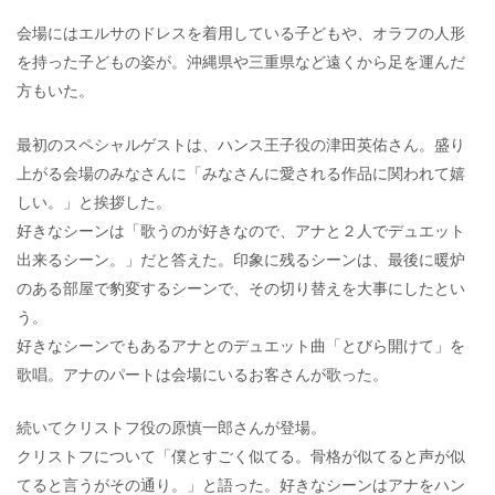
会場にはエルサのドレスを着用している子どもや、オラフの人形
を持った子どもの姿が。沖縄県や三重県など遠くから足を運んだ
方もいた。
最初のスペシャルゲストは、ハンス王子役の津田英佑さん。盛り
上がる会場のみなさんに「みなさんに愛される作品に関われて嬉
しい。」と挨拶した。
好きなシーンは「歌うのが好きなので、アナと２人でデュエット
出来るシーン。」だと答えた。印象に残るシーンは、最後に暖炉
のある部屋で豹変するシーンで、その切り替えを大事にしたとい
う。
好きなシーンでもあるアナとのデュエット曲「とびら開けて」を
歌唱。アナのパートは会場にいるお客さんが歌った。
続いてクリストフ役の原慎一郎さんが登場。
クリストフについて「僕とすごく似てる。骨格が似てると声が似
てると言うがその通り。」と語った。好きなシーンはアナをハン