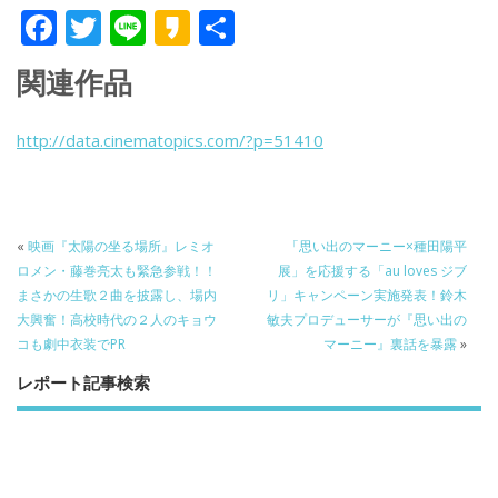
F
T
Li
K
共
ac
w
n
a
有
関連作品
e
itt
e
k
b
er
a
http://data.cinematopics.com/?p=51410
o
o
o
k
«
映画『太陽の坐る場所』レミオ
「思い出のマーニー×種田陽平
ロメン・藤巻亮太も緊急参戦！！
展」を応援する「au loves ジブ
まさかの生歌２曲を披露し、場内
リ」キャンペーン実施発表！鈴木
大興奮！高校時代の２人のキョウ
敏夫プロデューサーが『思い出の
コも劇中衣装でPR
マーニー』裏話を暴露
»
レポート記事検索