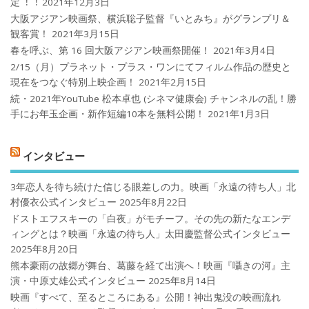
定︕︕
2021年12月3日
大阪アジアン映画祭、横浜聡子監督『いとみち』がグランプリ＆
観客賞！
2021年3月15日
春を呼ぶ、第 16 回大阪アジアン映画祭開催！
2021年3月4日
2/15（月）プラネット・プラス・ワンにてフィルム作品の歴史と
現在をつなぐ特別上映企画！
2021年2月15日
続・2021年YouTube 松本卓也 (シネマ健康会) チャンネルの乱！勝
手にお年玉企画・新作短編10本を無料公開！
2021年1月3日
インタビュー
3年恋人を待ち続けた信じる眼差しの力。映画「永遠の待ち人」北
村優衣公式インタビュー
2025年8月22日
ドストエフスキーの「白夜」がモチーフ。その先の新たなエンデ
ィングとは？映画「永遠の待ち人」太田慶監督公式インタビュー
2025年8月20日
熊本豪雨の故郷が舞台、葛藤を経て出演へ！映画『囁きの河』主
演・中原丈雄公式インタビュー
2025年8月14日
映画『すべて、至るところにある』公開！神出鬼没の映画流れ