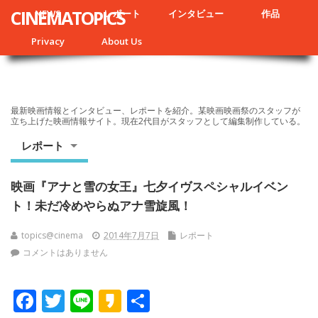
CINEMATOPICS
NEWS
レポート
インタビュー
作品
Privacy
About Us
最新映画情報とインタビュー、レポートを紹介。某映画映画祭のスタッフが
立ち上げた映画情報サイト。現在2代目がスタッフとして編集制作している。
レポート
映画『アナと雪の女王』七夕イヴスペシャルイベン
ト！未だ冷めやらぬアナ雪旋風！
topics@cinema
2014年7月7日
レポート
コメントはありません
F
T
Li
K
共