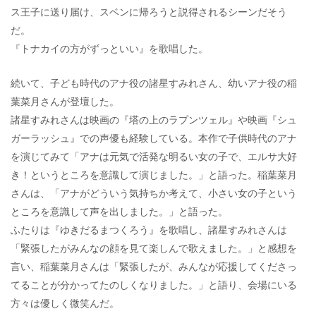
ス王子に送り届け、スベンに帰ろうと説得されるシーンだそう
だ。
『トナカイの方がずっといい』を歌唱した。
続いて、子ども時代のアナ役の諸星すみれさん、幼いアナ役の稲
葉菜月さんが登壇した。
諸星すみれさんは映画の『塔の上のラプンツェル』や映画『シュ
ガーラッシュ』での声優も経験している。本作で子供時代のアナ
を演じてみて「アナは元気で活発な明るい女の子で、エルサ大好
き！というところを意識して演じました。」と語った。稲葉菜月
さんは、「アナがどういう気持ちか考えて、小さい女の子という
ところを意識して声を出しました。」と語った。
ふたりは『ゆきだるまつくろう』を歌唱し、諸星すみれさんは
「緊張したがみんなの顔を見て楽しんで歌えました。」と感想を
言い、稲葉菜月さんは「緊張したが、みんなが応援してくださっ
てることが分かってたのしくなりました。」と語り、会場にいる
方々は優しく微笑んだ。