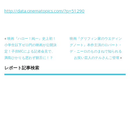
b
er
a
http://data.cinematopics.com/?p=51290
o
o
o
k
«
映画『ハロー！純一』史上初！
映画『グリフィン家のウエディン
小学生以下ゼロ円の映画が公開決
グノート』本作主演のロバート・
定！子供MCによる記者会見で、
デ・ニーロのものまねで知られる
満島ひかりも思わず饒舌に！？
お笑い芸人のテルさんご登壇
»
レポート記事検索