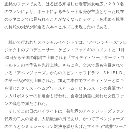
正銘のファンである。はるばる来場した老若男女幅広い２３０名
のファンにより、ネットによるチケット販売が主流となった現在
のシネコンでは見られることがなくなったチケットを求める観客
の長蛇の列が夕闇迫る六本木ヒルズに出現したのである。
続いて行われたスペシャルイベントでは、“アベンジャーズ”プロ
ジェクトのプロデューサー、ケビン・ファイギのコメントと11月
30日から全国の劇場で上映される『マイティ・ソー／ダーク・ワ
ールド』の本予告を先行上映。さらに今、全米で最も注目されて
いる『アベンジャーズ』からのスピン・オフドラマ「S.H.I.E.L.D.」
の第一話が特別上映された。加えて本作でマイティ・ソーとロキ
を演じたクリス・ヘムズワースとトム・ヒドルストンの直筆サイ
ン入りポスターの抽選会も行われ、会場は抽選に漏れた女性ファ
ンの嘆息で満たされた。
そしてこの日のハイライトは、芸能界のアベンジャーズファン
代表の二人の登場。人類最強の男であり、かつてアベンジャーズ
の面々とシミュレーション対決を繰り広げたマイティ“武井”ソーこ