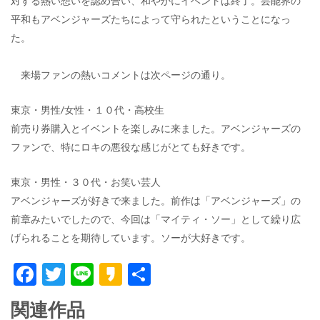
対する熱い想いを認め合い、和やかにイベントは終了。芸能界の
平和もアベンジャーズたちによって守られたということになっ
た。
来場ファンの熱いコメントは次ページの通り。
東京・男性/女性・１０代・高校生
前売り券購入とイベントを楽しみに来ました。アベンジャーズの
ファンで、特にロキの悪役な感じがとても好きです。
東京・男性・３０代・お笑い芸人
アベンジャーズが好きで来ました。前作は「アベンジャーズ」の
前章みたいでしたので、今回は「マイティ・ソー」として繰り広
げられることを期待しています。ソーが大好きです。
F
T
Li
K
共
ac
w
n
a
有
関連作品
e
itt
e
k