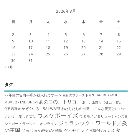
2026年8月
日
月
火
水
木
金
土
1
2
3
4
5
6
7
8
9
10
11
12
13
14
15
16
17
18
19
20
21
22
23
24
25
26
27
28
29
30
31
« 7月
タグ
22年目の告白―私が殺人犯です―
50回目のファーストキス
HiGH&LOW THE
あのコの、トリコ。
MOVIE 2 / END OF SKY
あゝ、荒野
いつまた、君と
かぞくいろ―RAILWAYS わたしたちの出発―
こんな夜更けにバナ
何日君再来
ウスケボーイズ
ナかよ 愛しき実話
ウタモノガタリ
オーシャンズ８
ジュラシック・ワールド／炎
シュガー・ラッシュ：オ​ンライン
の王国
スタ
ジョジョの奇妙な冒険 ダイヤモンドは砕けない