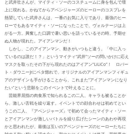
と武井壮さんが、マイティ・ソーのコスチュームに身を包んで壇
上に現れる。かねてからアベンジャーズのヒーローのコスプレを
熱望していた武井さんは、一番のお気に入りであり、最強のヒー
ローでもあるマイティ・ソーになったことで、ヴォルテージは上
がる一方。興奮した口調で暑い思いを語っているその時、予期せ
ぬ人物が現れた。アイアンマンだ！
しかし、このアイアンマン、動きがいつもと違う。「中に入っ
ているのは誰だ！？」というマイティ“武井”ソーの問いかけに応え
マスクを取ったその下がら現れたのはアイアン“LiLiCo”！ ロバー
ト・ダウニーJrにベタ惚れで、オリジナルのアイアンマンフィギュ
アのデザインも手がけることから、これまた“アイアンマンになり
たい”という悲願をこのイベントで叶えることに。
芸能界屈指の肉食系で知られるこの二人、キャラも被ることか
ら、激しい舌戦を繰り返す。イベントでの顔合わせは初めてとい
うこの二人、『アベンジャーズ』で初めて会ったマイティ・ソー
とアイアンマンが激しいバトルを繰り広げたシーンのあわや再現
かと思われたが、最後は互いのアベンジャーズのヒーローたちに