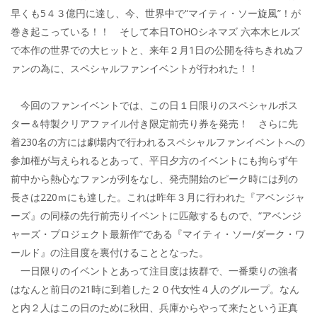
早くも5４３億円に達し、今、世界中で“マイティ・ソー旋風”！が
巻き起こっている！！ そして本日TOHOシネマズ 六本木ヒルズ
で本作の世界での大ヒットと、来年２月1日の公開を待ちきれぬフ
ァンの為に、スペシャルファンイベントが行われた！！
今回のファンイベントでは、この日１日限りのスペシャルポス
ター＆特製クリアファイル付き限定前売り券を発売！ さらに先
着230名の方には劇場内で行われるスペシャルファンイベントへの
参加権が与えられるとあって、平日夕方のイベントにも拘らず午
前中から熱心なファンが列をなし、発売開始のピーク時には列の
長さは220ｍにも達した。これは昨年３月に行われた『アベンジャ
ーズ』の同様の先行前売りイベントに匹敵するもので、“アベンジ
ャーズ・プロジェクト最新作”である『マイティ・ソー/ダーク・ワ
ールド』の注目度を裏付けることとなった。
一日限りのイベントとあって注目度は抜群で、一番乗りの強者
はなんと前日の21時に到着した２０代女性４人のグループ。なん
と内２人はこの日のために秋田、兵庫からやって来たという正真