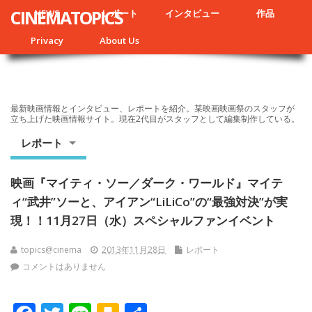
CINEMATOPICS
NEWS
レポート
インタビュー
作品
Privacy
About Us
最新映画情報とインタビュー、レポートを紹介。某映画映画祭のスタッフが
立ち上げた映画情報サイト。現在2代目がスタッフとして編集制作している。
レポート
映画『マイティ・ソー／ダーク・ワールド』マイテ
ィ“武井”ソーと、アイアン“LiLiCo”の“最強対決”が実
現！！11月27日（水）スペシャルファンイベント
topics@cinema
2013年11月28日
レポート
コメントはありません