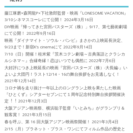
藤江琢磨×森岡龍P×下社敦郎監督・映画『LONESOME VACATION』
3/10シネマスコーレにて公開！
2024年3月16日
DIY映画『帰ってきた宮田バスターズ（株）」9/17、第七藝術劇場
にて公開！
2022年9月16日
映画『ダイナマイト・ソウル・バンビ』まさかの上映延長決定、
9/23まで！新宿K’s cinemaにて
2022年9月14日
7/10（日）開催！桂米紫『茨木コテン劇場～古典落語とクラシカ
ルシネマ～』合縁奇縁！恋はいつでも偶然に
2022年7月6日
大好評につき上映延長の映画『宮田バスターズ（株）-大長編-』い
よいよ大団円！ラスト12/14・16の舞台挨拶をお見逃しなく！
2021年12月14日
コロナ禍を⾛り抜け⼀年以上のロングラン上映を果たした映画
『ひとくず』シアターセブンにて１周年記念特別舞台挨拶開催決
定︕︕
2021年12月3日
大阪アジアン映画祭、横浜聡子監督『いとみち』がグランプリ＆
観客賞！
2021年3月15日
春を呼ぶ、第 16 回大阪アジアン映画祭開催！
2021年3月4日
2/15（月）プラネット・プラス・ワンにてフィルム作品の歴史と