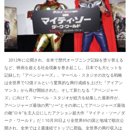
2012年に公開され、全米で歴代オープニング記録を塗り替える
など、映画を超える社会現象を巻き起こし、日本でも大ヒットを
記録した『アベンジャーズ』。マーベル・スタジオの次なる戦略
は全世界で12億ドルという驚異的な興行成績を上げた『アイアン
マン３』から再び開始された。そして新たなる『アベンジャー
ズ』に向けて、マーベル・スタジオが総力を結集した最新作が、
アベンジャーズ最強の男“ソー”とその弟にしてアベンジャーズ最強
の敵“ロキ”を主人公にしたアクション超大作『マイティ・ソー／ダ
ーク・ワールド』だ！10月30日より全世界69の国と地域で順次公
開され、全米では２週連続でトップに君臨。全世界の興行収入は