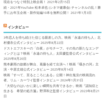
現在をつなぐ特別上映企画！
2021年2月15日
続・2021年YouTube 松本卓也 (シネマ健康会) チャンネルの乱！勝
手にお年玉企画・新作短編10本を無料公開！
2021年1月3日
インタビュー
3年恋人を待ち続けた信じる眼差しの力。映画「永遠の待ち人」北
村優衣公式インタビュー
2025年8月22日
ドストエフスキーの「白夜」がモチーフ。その先の新たなエンデ
ィングとは？映画「永遠の待ち人」太田慶監督公式インタビュー
2025年8月20日
熊本豪雨の故郷が舞台、葛藤を経て出演へ！映画『囁きの河』主
演・中原丈雄公式インタビュー
2025年8月14日
映画『すべて、至るところにある』公開！神出鬼没の映画流れ
者、リム・カーワイ監督インタビュー
2024年1月31日
「大切なのはいかに楽しい瞬間を共有できるか」映画『認知症と
生きる 希望の処方箋』野澤和之監督インタビュー
2023年8月21
日