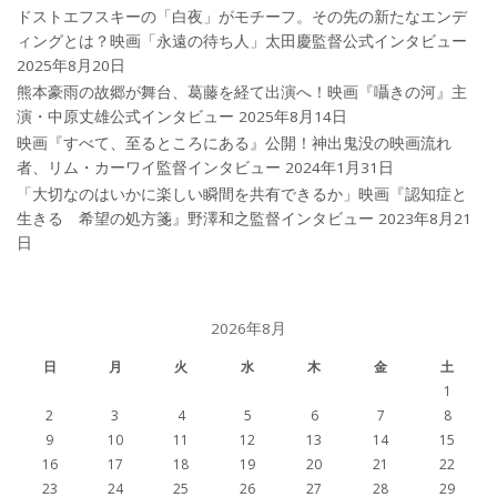
ドストエフスキーの「白夜」がモチーフ。その先の新たなエンデ
ィングとは？映画「永遠の待ち人」太田慶監督公式インタビュー
2025年8月20日
熊本豪雨の故郷が舞台、葛藤を経て出演へ！映画『囁きの河』主
演・中原丈雄公式インタビュー
2025年8月14日
映画『すべて、至るところにある』公開！神出鬼没の映画流れ
者、リム・カーワイ監督インタビュー
2024年1月31日
「大切なのはいかに楽しい瞬間を共有できるか」映画『認知症と
生きる 希望の処方箋』野澤和之監督インタビュー
2023年8月21
日
2026年8月
日
月
火
水
木
金
土
1
2
3
4
5
6
7
8
9
10
11
12
13
14
15
16
17
18
19
20
21
22
23
24
25
26
27
28
29