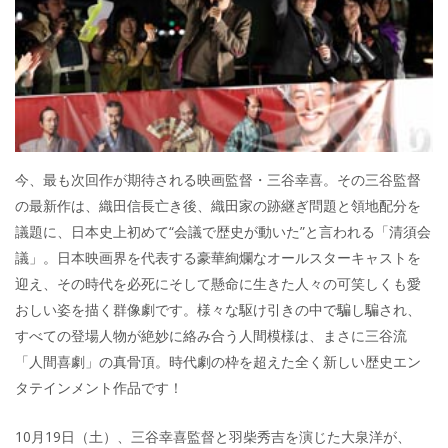
今、最も次回作が期待される映画監督・三谷幸喜。その三谷監督
の最新作は、織田信長亡き後、織田家の跡継ぎ問題と領地配分を
議題に、日本史上初めて“会議で歴史が動いた”と言われる「清須会
議」。日本映画界を代表する豪華絢爛なオールスターキャストを
迎え、その時代を必死にそして懸命に生きた人々の可笑しくも愛
おしい姿を描く群像劇です。様々な駆け引きの中で騙し騙され、
すべての登場人物が絶妙に絡み合う人間模様は、まさに三谷流
「人間喜劇」の真骨頂。時代劇の枠を超えた全く新しい歴史エン
タテインメント作品です！
10月19日（土）、三谷幸喜監督と羽柴秀吉を演じた大泉洋が、