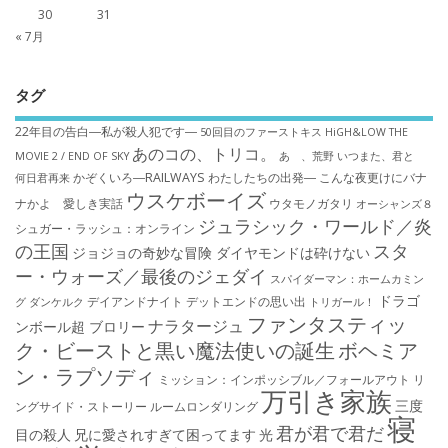
30
31
« 7月
タグ
22年目の告白―私が殺人犯です―
50回目のファーストキス
HiGH&LOW THE
あのコの、トリコ。
MOVIE 2 / END OF SKY
あゝ、荒野
いつまた、君と
かぞくいろ―RAILWAYS わたしたちの出発―
こんな夜更けにバナ
何日君再来
ウスケボーイズ
ナかよ 愛しき実話
ウタモノガタリ
オーシャンズ８
ジュラシック・ワールド／炎
シュガー・ラッシュ：オ​ンライン
の王国
スタ
ジョジョの奇妙な冒険 ダイヤモンドは砕けない
ー・ウォーズ／最後のジェダイ
スパイダーマン：ホームカミン
ドラゴ
デイアンドナイト
デットエンドの思い出
グ
ダンケルク
トリガール！
ファンタスティッ
ナラタージュ
ンボール超 ブロリー
ク・ビーストと黒い魔法使いの誕生
ボヘミア
ン・ラプソディ
ミッション：インポッシブル／フォールアウト
リ
万引き家族
三度
ングサイド・ストーリー
ルームロンダリング
寝
君が君で君だ
目の殺人
兄に愛されすぎて困ってます
光