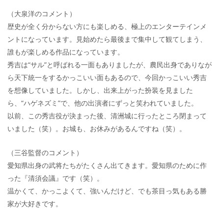
（大泉洋のコメント）
歴史が全く分からない方にも楽しめる、極上のエンターテインメ
ントになっています。見始めたら最後まで集中して観てしまう、
誰もが楽しめる作品になっています。
秀吉は“サル”と呼ばれる一面もありましたが、農民出身でありなが
ら天下統一をするかっこいい面もあるので、今回かっこいい秀吉
を想像していました。しかし、出来上がった扮装を見ました
ら、“ハゲネズミ”で、他の出演者にずっと笑われていました。
以前、この秀吉役が決まった後、清洲城に行ったところ閉まって
いました（笑）。お城も、お休みがあるんですね（笑）。
（三谷監督のコメント）
愛知県出身の武将たちがたくさん出てきます。愛知県のために作
った『清須会議』です（笑）。
温かくて、かっこよくて、強いんだけど、でも茶目っ気もある勝
家が大好きです。