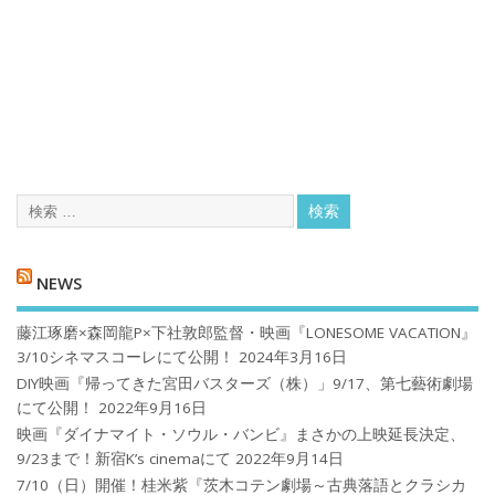
NEWS
藤江琢磨×森岡龍P×下社敦郎監督・映画『LONESOME VACATION』
3/10シネマスコーレにて公開！
2024年3月16日
DIY映画『帰ってきた宮田バスターズ（株）」9/17、第七藝術劇場
にて公開！
2022年9月16日
映画『ダイナマイト・ソウル・バンビ』まさかの上映延長決定、
9/23まで！新宿K’s cinemaにて
2022年9月14日
7/10（日）開催！桂米紫『茨木コテン劇場～古典落語とクラシカ