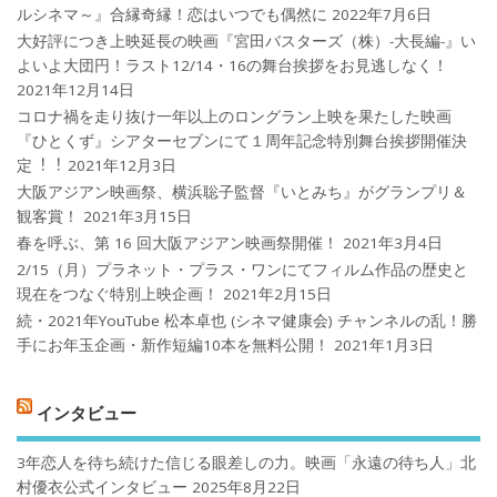
ルシネマ～』合縁奇縁！恋はいつでも偶然に
2022年7月6日
大好評につき上映延長の映画『宮田バスターズ（株）-大長編-』い
よいよ大団円！ラスト12/14・16の舞台挨拶をお見逃しなく！
2021年12月14日
コロナ禍を⾛り抜け⼀年以上のロングラン上映を果たした映画
『ひとくず』シアターセブンにて１周年記念特別舞台挨拶開催決
定︕︕
2021年12月3日
大阪アジアン映画祭、横浜聡子監督『いとみち』がグランプリ＆
観客賞！
2021年3月15日
春を呼ぶ、第 16 回大阪アジアン映画祭開催！
2021年3月4日
2/15（月）プラネット・プラス・ワンにてフィルム作品の歴史と
現在をつなぐ特別上映企画！
2021年2月15日
続・2021年YouTube 松本卓也 (シネマ健康会) チャンネルの乱！勝
手にお年玉企画・新作短編10本を無料公開！
2021年1月3日
インタビュー
3年恋人を待ち続けた信じる眼差しの力。映画「永遠の待ち人」北
村優衣公式インタビュー
2025年8月22日