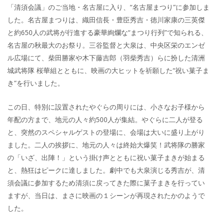
「清須会議」のご当地・名古屋に入り、“名古屋まつり”に参加しま
した。名古屋まつりは、織田信長・豊臣秀吉・徳川家康の三英傑
と約650人の武将が行進する豪華絢爛な“まつり行列”で知られる、
名古屋の秋最大のお祭り。三谷監督と大泉は、中央区栄のエンゼ
ル広場にて、柴田勝家や木下藤吉郎（羽柴秀吉）らに扮した清洲
城武将隊 桜華組とともに、映画の大ヒットを祈願した“祝い菓子ま
き”を行いました。
この日、特別に設置されたやぐらの周りには、小さなお子様から
年配の方まで、地元の人々約500人が集結。やぐらに二人が登る
と、突然のスペシャルゲストの登場に、会場は大いに盛り上がり
ました。二人の挨拶に、地元の人々は終始大爆笑！武将隊の勝家
の「いざ、出陣！」という掛け声とともに祝い菓子まきが始まる
と、熱狂はピークに達しました。劇中でも大泉演じる秀吉が、清
須会議に参加するため清須に戻ってきた際に菓子まきを行ってい
ますが、当日は、まさに映画の１シーンが再現されたかのようで
した。