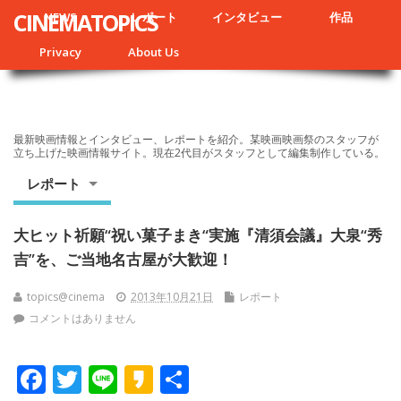
CINEMATOPICS
NEWS
レポート
インタビュー
作品
Privacy
About Us
最新映画情報とインタビュー、レポートを紹介。某映画映画祭のスタッフが
立ち上げた映画情報サイト。現在2代目がスタッフとして編集制作している。
レポート
大ヒット祈願“祝い菓子まき“実施『清須会議』大泉“秀
吉”を、ご当地名古屋が大歓迎！
topics@cinema
2013年10月21日
レポート
コメントはありません
F
T
Li
K
共