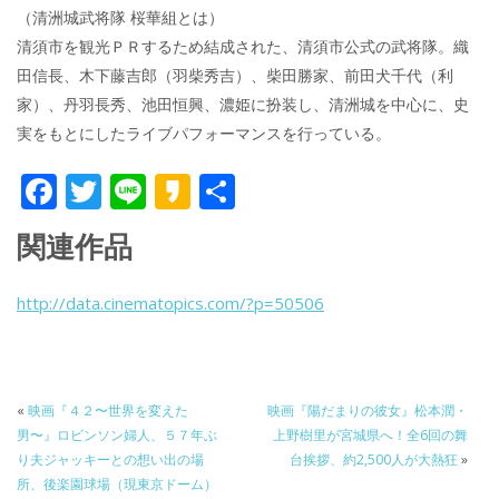
（清洲城武将隊 桜華組とは）
清須市を観光ＰＲするため結成された、清須市公式の武将隊。織
田信長、木下藤吉郎（羽柴秀吉）、柴田勝家、前田犬千代（利
家）、丹羽長秀、池田恒興、濃姫に扮装し、清洲城を中心に、史
実をもとにしたライブパフォーマンスを行っている。
F
T
Li
K
共
ac
w
n
a
有
関連作品
e
itt
e
k
b
er
a
http://data.cinematopics.com/?p=50506
o
o
o
k
«
映画『４２〜世界を変えた
映画『陽だまりの彼女』松本潤・
男〜』ロビンソン婦人、５７年ぶ
上野樹里が宮城県へ！全6回の舞
り夫ジャッキーとの想い出の場
台挨拶、約2,500人が大熱狂
»
所、後楽園球場（現東京ドーム）