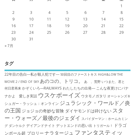
1
2
3
4
5
6
7
8
9
10
11
12
13
14
15
16
17
18
19
20
21
22
23
24
25
26
27
28
29
30
31
« 7月
タグ
22年目の告白―私が殺人犯です―
50回目のファーストキス
HiGH&LOW THE
あのコの、トリコ。
MOVIE 2 / END OF SKY
あゝ、荒野
いつまた、君と
かぞくいろ―RAILWAYS わたしたちの出発―
こんな夜更けにバナ
何日君再来
ウスケボーイズ
ナかよ 愛しき実話
ウタモノガタリ
オーシャンズ８
ジュラシック・ワールド／炎
シュガー・ラッシュ：オ​ンライン
の王国
スタ
ジョジョの奇妙な冒険 ダイヤモンドは砕けない
ー・ウォーズ／最後のジェダイ
スパイダーマン：ホームカミン
ドラゴ
デイアンドナイト
デットエンドの思い出
グ
ダンケルク
トリガール！
ファンタスティッ
ナラタージュ
ンボール超 ブロリー