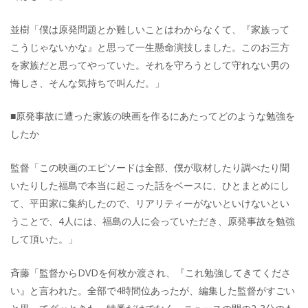
並樹「僕は原発問題とか難しいことはわからなくて、『家族って
こうじゃないかな』と思って一生懸命演技しました。このお三方
を家族だと思ってやっていた。それを守ろうとして守れない男の
悔しさ、そんな気持ちで叫んだ。」
■原発事故に遭った家族の映画を作るにあたってどのような勉強を
したか
監督「この映画のエピソードは全部、僕が取材したり調べたり聞
いたりした福島で本当に起こった話をベースに、ひとまとめにし
て、平田家に集約したので、リアリティーがないといけないとい
うことで、4人には、福島の人に会っていただき、原発事故を勉強
して頂いた。」
斉藤「監督からDVDを何枚か渡され、『これ勉強してきてくださ
い』と言われた。全部で4時間位あったが、編集した監督がすごい