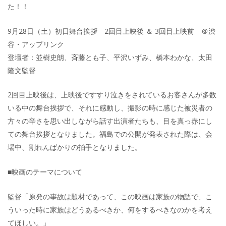
た！！
9月28日（土）初日舞台挨拶 2回目上映後 ＆ 3回目上映前 ＠渋
谷・アップリンク
登壇者：並樹史朗、斉藤とも子、平沢いずみ、橋本わかな、太田
隆文監督
2回目上映後は、上映後ですすり泣きをされているお客さんが多数
いる中の舞台挨拶で、それに感動し、撮影の時に感じた被災者の
方々の辛さを思い出しながら話す出演者たちも、目を真っ赤にし
ての舞台挨拶となりました。福島での公開が発表された際は、会
場中、割れんばかりの拍手となりました。
■映画のテーマについて
監督「原発の事故は題材であって、この映画は家族の物語で、こ
ういった時に家族はどうあるべきか、何をするべきなのかを考え
てほしい。」