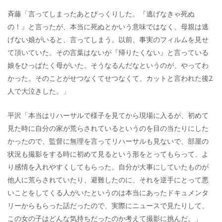
斉藤「言ってしまったあとびっくりした。『逃げなきゃ死ぬ
の！』と言ったが、本当に死ぬとかいう意味ではなく、母親は逃
げない娘がいると、言ってしまう。以前、事実のフィルムを見せ
て頂いていた。その言葉はないが『帰りたくない』と言っている
娘をひっぱたく母がいた。そうなるんだなというのが、やってわ
かった。そのことがせつなくてせつなくて、カットと言われた後2
人で大泣きした。」
平沢「本当はリハーサルで様子を見てから現場に入るが、初めて
見た時に自分の家が荒らされているというのを目の当たりにした
かったので、監督に無理を言ってリハーサルも見ないで、部屋の
状況も撮影をする時に初めて見るという形をとってもらって、よ
り感情を入れやすくしてもらった。自分が大事にしていたものが
他人に荒らされていたり、避難したのに、それを逆手にとって悪
いことをしてくる人がいたというのは本当にあったドキュメンタ
リーからもらった話だったので、実際にニュースで見たりして、
この女の子はどんな気持ちだったのか考えて撮影に挑んだ。」