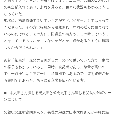
と思ってグッときた。特番だけでなく、ニュースの間の2-3分のも
のも全部入れてあり、あれを見ると、色々な状況もわかるように
なっていた。
現場に、福島原発で働いていた方がアドバイザーとしては入って
くださった。その方は福島から避難され、静岡の近くに住まれて
いるのだけれど、その方に、防護服の着方や、この時こういうこ
とをしているのはおかしくないかだとか、何かあるとすぐに確認
しながら演じられた。」
監督「福島第一原発の吉田所長の下の下で働いていた方で、東電
の様子もわかっているし、同時に被災者である。線量が高いの
で、一時帰宅は半年に一回。消防団でもあるので、皆を避難させ
る役割でもあった。あらゆる立場を知っている方。」
■山本太郎さん演じる光太郎と並樹史朗さん演じる父親の対峙シー
ンについて
父親役の並樹史朗さんを、義理の弟役の山本太郎さんが沖縄に避