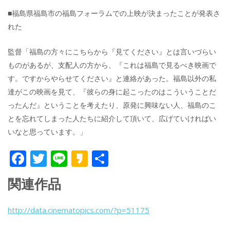
■福島県福島市の福島フォーラムでの上映が決まったことが発表さ
れた
監督「福島の方々にこちらから『見てください』とは言いづらい
ものがあるが、支配人の方から、『これは福島で見るべき映画で
す。ですからやらせてください』と連絡があった。福島以外の私
達がこの映画を見て、『彼らの身に起こったのはこういうことだ
ったんだ』ということを考えたり、原発に興味ない人、福島のこ
とを忘れてしまった人たちに紹介して頂いて、広げていければい
いなと思っています。」
F
T
Li
K
共
ac
w
n
a
有
関連作品
e
itt
e
k
b
er
a
http://data.cinematopics.com/?p=51175
o
o