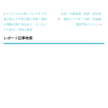
o
k
«
イスラエル大使とパレスチナ大
主演：大森南朋、監督：深川栄
使が並んで平和を願う奇跡！場内
洋 連続ドラマＷ「LINK」完成披
が感動の渦に包まれた『もうひと
露試写会イベント
»
りの息子』特別上映会
レポート記事検索