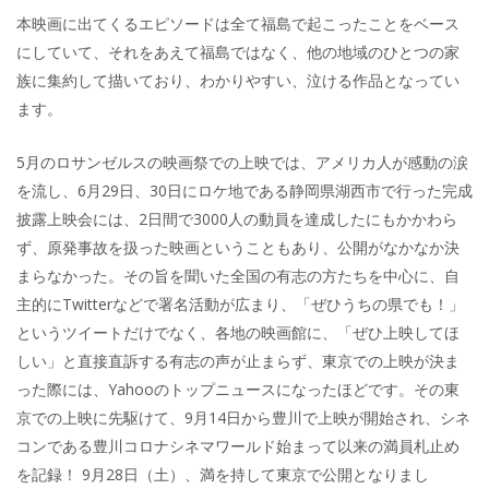
本映画に出てくるエピソードは全て福島で起こったことをベース
にしていて、それをあえて福島ではなく、他の地域のひとつの家
族に集約して描いており、わかりやすい、泣ける作品となってい
ます。
5月のロサンゼルスの映画祭での上映では、アメリカ人が感動の涙
を流し、6月29日、30日にロケ地である静岡県湖西市で行った完成
披露上映会には、2日間で3000人の動員を達成したにもかかわら
ず、原発事故を扱った映画ということもあり、公開がなかなか決
まらなかった。その旨を聞いた全国の有志の方たちを中心に、自
主的にTwitterなどで署名活動が広まり、「ぜひうちの県でも！」
というツイートだけでなく、各地の映画館に、「ぜひ上映してほ
しい」と直接直訴する有志の声が止まらず、東京での上映が決ま
った際には、Yahooのトップニュースになったほどです。その東
京での上映に先駆けて、9月14日から豊川で上映が開始され、シネ
コンである豊川コロナシネマワールド始まって以来の満員札止め
を記録！ 9月28日（土）、満を持して東京で公開となりまし