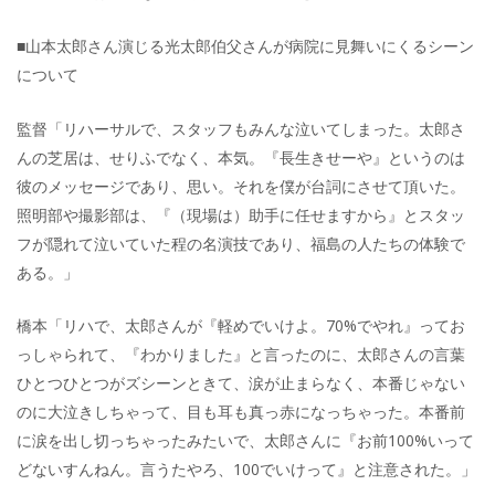
■山本太郎さん演じる光太郎伯父さんが病院に見舞いにくるシーン
について
監督「リハーサルで、スタッフもみんな泣いてしまった。太郎さ
んの芝居は、せりふでなく、本気。『長生きせーや』というのは
彼のメッセージであり、思い。それを僕が台詞にさせて頂いた。
照明部や撮影部は、『（現場は）助手に任せますから』とスタッ
フが隠れて泣いていた程の名演技であり、福島の人たちの体験で
ある。」
橋本「リハで、太郎さんが『軽めでいけよ。70%でやれ』ってお
っしゃられて、『わかりました』と言ったのに、太郎さんの言葉
ひとつひとつがズシーンときて、涙が止まらなく、本番じゃない
のに大泣きしちゃって、目も耳も真っ赤になっちゃった。本番前
に涙を出し切っちゃったみたいで、太郎さんに『お前100%いって
どないすんねん。言うたやろ、100でいけって』と注意された。」