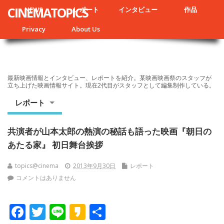
CINEMATOPICS
NEWS
レポート
インタビュー
作品
Privacy
About Us
最新映画情報とインタビュー、レポートを紹介。某映画映画祭のスタッフが
立ち上げた映画情報サイト。現在2代目がスタッフとして編集制作している。
レポート
共演者が山本太郎の熱演の秘話も語った映画『朝日の
あたる家』 初日舞台挨拶
topics@cinema
2013年9月30日
レポート
コメントはありません
F
T
Li
K
共