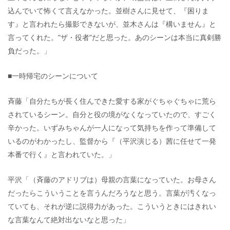
込んでいて怖くて言えなかった。並樹さんに見せて、『困りま
す』と言われたら撮影できないが、並木さんは『構いません』と
言ってくれた。”ザ・役者”だと思った。あのシーンは本当に真剣勝
負だった。」
■一時帰宅のシーンについて
斉藤「自分たちが長く住んできた愛する家がぐちゃぐちゃに荒ら
されているシーン。自分と役の境がなくなっていたので、すごく
辛かった。いずみちゃんが一人になって気持ちを作って準備して
いるのがわかったし、監督から『（平沢演じる）茜に任せて一発
本番で行く』と言われていた。」
平沢「（斉藤のアドリブは）母親の言葉になっていた。お母さん
だったらこういうことを言うんだろうなと思う。言葉が汚くなっ
ていても、それが逆に説得力があった。こういうときにはきれい
な言葉なんて絶対出ないなと思った」