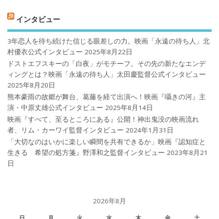
インタビュー
3年恋人を待ち続けた信じる眼差しの力。映画「永遠の待ち人」北
村優衣公式インタビュー
2025年8月22日
ドストエフスキーの「白夜」がモチーフ。その先の新たなエンデ
ィングとは？映画「永遠の待ち人」太田慶監督公式インタビュー
2025年8月20日
熊本豪雨の故郷が舞台、葛藤を経て出演へ！映画『囁きの河』主
演・中原丈雄公式インタビュー
2025年8月14日
映画『すべて、至るところにある』公開！神出鬼没の映画流れ
者、リム・カーワイ監督インタビュー
2024年1月31日
「大切なのはいかに楽しい瞬間を共有できるか」映画『認知症と
生きる 希望の処方箋』野澤和之監督インタビュー
2023年8月21
日
2026年8月
日
月
火
水
木
金
土