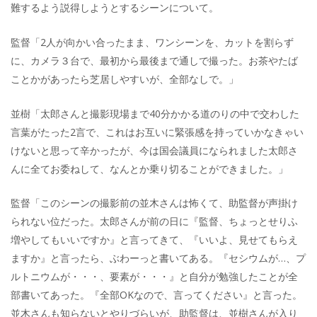
難するよう説得しようとするシーンについて。
監督「2人が向かい合ったまま、ワンシーンを、カットを割らず
に、カメラ３台で、最初から最後まで通しで撮った。お茶やたば
ことかがあったら芝居しやすいが、全部なしで。」
並樹「太郎さんと撮影現場まで40分かかる道のりの中で交わした
言葉がたった2言で、これはお互いに緊張感を持っていかなきゃい
けないと思って辛かったが、今は国会議員になられました太郎さ
んに全てお委ねして、なんとか乗り切ることができました。」
監督「このシーンの撮影前の並木さんは怖くて、助監督が声掛け
られない位だった。太郎さんが前の日に『監督、ちょっとせりふ
増やしてもいいですか』と言ってきて、『いいよ、見せてもらえ
ますか』と言ったら、ぶわーっと書いてある。『セシウムが…、プ
ルトニウムが・・・、要素が・・・』と自分が勉強したことが全
部書いてあった。『全部OKなので、言ってください』と言った。
並木さんも知らないとやりづらいが、助監督は、並樹さんが入り