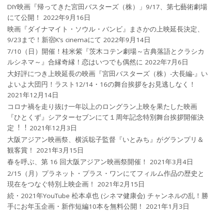
DIY映画『帰ってきた宮田バスターズ（株）」9/17、第七藝術劇場
にて公開！
2022年9月16日
映画『ダイナマイト・ソウル・バンビ』まさかの上映延長決定、
9/23まで！新宿K’s cinemaにて
2022年9月14日
7/10（日）開催！桂米紫『茨木コテン劇場～古典落語とクラシカ
ルシネマ～』合縁奇縁！恋はいつでも偶然に
2022年7月6日
大好評につき上映延長の映画『宮田バスターズ（株）-大長編-』い
よいよ大団円！ラスト12/14・16の舞台挨拶をお見逃しなく！
2021年12月14日
コロナ禍を⾛り抜け⼀年以上のロングラン上映を果たした映画
『ひとくず』シアターセブンにて１周年記念特別舞台挨拶開催決
定︕︕
2021年12月3日
大阪アジアン映画祭、横浜聡子監督『いとみち』がグランプリ＆
観客賞！
2021年3月15日
春を呼ぶ、第 16 回大阪アジアン映画祭開催！
2021年3月4日
2/15（月）プラネット・プラス・ワンにてフィルム作品の歴史と
現在をつなぐ特別上映企画！
2021年2月15日
続・2021年YouTube 松本卓也 (シネマ健康会) チャンネルの乱！勝
手にお年玉企画・新作短編10本を無料公開！
2021年1月3日