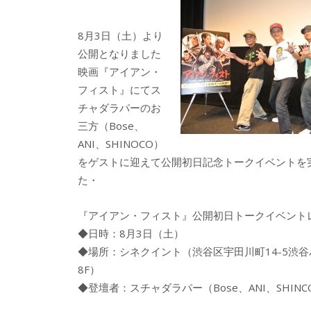
b
er
a
o
o
8月3日（土）より
o
公開となりました
映画『アイアン・
k
フィスト』にてス
チャダラパーのお
三方（Bose、
ANI、SHINOCO）
をゲストに迎えて公開初日記念トークイベントを
た・
『アイアン・フィスト』公開初日トークイベント
◆日時：8月3日（土）
◆場所：シネクイント（渋谷区宇田川町14-5渋谷
8F）
◆登壇者：スチャダラパー（Bose、ANI、SHINC