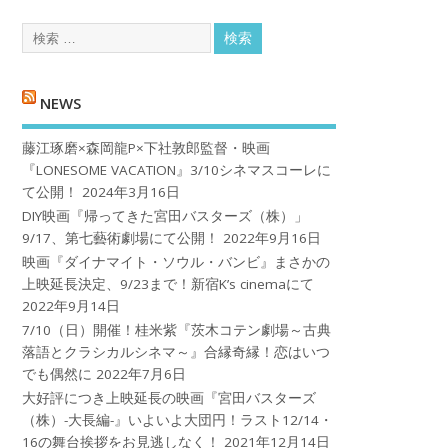
NEWS
藤江琢磨×森岡龍P×下社敦郎監督・映画
『LONESOME VACATION』3/10シネマスコーレに
て公開！
2024年3月16日
DIY映画『帰ってきた宮田バスターズ（株）」
9/17、第七藝術劇場にて公開！
2022年9月16日
映画『ダイナマイト・ソウル・バンビ』まさかの
上映延長決定、9/23まで！新宿K’s cinemaにて
2022年9月14日
7/10（日）開催！桂米紫『茨木コテン劇場～古典
落語とクラシカルシネマ～』合縁奇縁！恋はいつ
でも偶然に
2022年7月6日
大好評につき上映延長の映画『宮田バスターズ
（株）-大長編-』いよいよ大団円！ラスト12/14・
16の舞台挨拶をお見逃しなく！
2021年12月14日