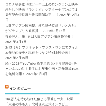
コロナ禍を⾛り抜け⼀年以上のロングラン上映を
果たした映画『ひとくず』シアターセブンにて１
周年記念特別舞台挨拶開催決定︕︕
2021年12月3
日
大阪アジアン映画祭、横浜聡子監督『いとみち』
がグランプリ＆観客賞！
2021年3月15日
春を呼ぶ、第 16 回大阪アジアン映画祭開催！
2021年3月4日
2/15（月）プラネット・プラス・ワンにてフィル
ム作品の歴史と現在をつなぐ特別上映企画！
2021年2月15日
続・2021年YouTube 松本卓也 (シネマ健康会) チ
ャンネルの乱！勝手にお年玉企画・新作短編10本
を無料公開！
2021年1月3日
インタビュー
3年恋人を待ち続けた信じる眼差しの力。映画
「永遠の待ち人」北村優衣公式インタビュー