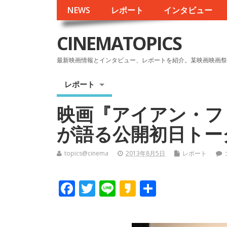
NEWS
レポート
インタビュー
CINEMATOPICS
最新映画情報とインタビュー、レポートを紹介。某映画映画祭
レポート
映画『アイアン・フ
が語る公開初日トー
topics@cinema
2013年8月5日
レポート
F
T
Li
K
共
ac
w
n
a
有
e
itt
e
k