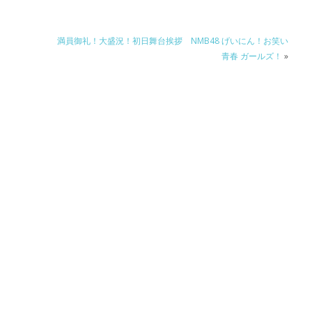
満員御礼！大盛況！初日舞台挨拶 NMB48 げいにん！お笑い
青春 ガールズ！
»