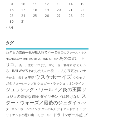
9
10
11
12
13
14
15
16
17
18
19
20
21
22
23
24
25
26
27
28
29
30
31
« 7月
タグ
22年目の告白―私が殺人犯です―
50回目のファーストキス
あのコの、ト
HiGH&LOW THE MOVIE 2 / END OF SKY
リコ。
かぞくい
あゝ、荒野
いつまた、君と 何日君再来
ろ―RAILWAYS わたしたちの出発―
こんな夜更けにバナ
ウスケボーイズ
ナかよ 愛しき実話
ウタモノ
ガタリ
シュガー・ラッシュ：オ​ンライン
オーシャンズ８
ジュラシック・ワールド／炎の王国
ジ
ス
ョジョの奇妙な冒険 ダイヤモンドは砕けない
ター・ウォーズ／最後のジェダイ
スパイ
デイアンドナイト
デ
ダーマン：ホームカミング
ダンケルク
ドラゴンボール超 ブ
ットエンドの思い出
トリガール！