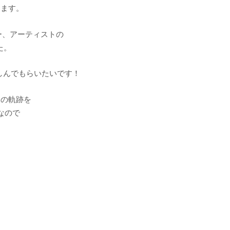
します。
ー、アーティストの
た。
楽しんでもらいたいです！
その軌跡を
なので