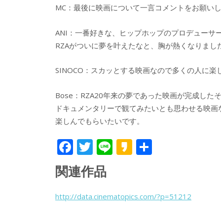
MC：最後に映画について一言コメントをお願い
ANI：一番好きな、ヒップホップのプロデューサ
RZAがついに夢を叶えたなと、胸が熱くなりまし
SINOCO：スカッとする映画なので多くの人に
Bose：RZA20年来の夢であった映画が完成した
ドキュメンタリーで観てみたいとも思わせる映画
楽しんでもらいたいです。
F
T
Li
K
共
ac
w
n
a
有
関連作品
e
itt
e
k
b
er
a
http://data.cinematopics.com/?p=51212
o
o