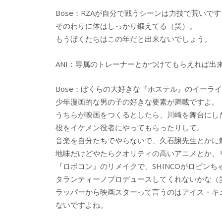
Bose：RZAが自分で戦うシーンは力技で荒いで
そのわりに体はしっかり鍛えてる（笑）。
もうぼくたちはこの年だと出来ないでしょう。
ANI：専属のトレーナーとかつけてもらえれば出
Bose：ぼくらの大好きな『ホステル』のイーラ
少年漫画的な男の子の好きな要素が満載ですよ。
うちらが映画をつくるとしたら、川崎を舞台にし
役をイケメン役者にやってもらったりして。
音楽を自分たちでやらないで、久石譲先生とかに
地味だけどやたらクオリティの高いアニメとか、
『ロボコン』のリメイクで、SHINCOがロビンち
タランティーノプロデュースしてくれないかな（
ラッパーから映画スターって言うのはアイス・キ
ないですよね。