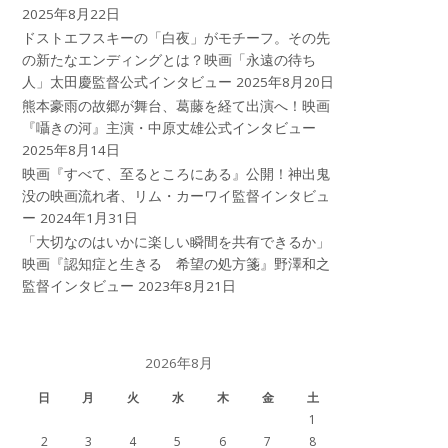
2025年8月22日
ドストエフスキーの「白夜」がモチーフ。その先
の新たなエンディングとは？映画「永遠の待ち
人」太田慶監督公式インタビュー
2025年8月20日
熊本豪雨の故郷が舞台、葛藤を経て出演へ！映画
『囁きの河』主演・中原丈雄公式インタビュー
2025年8月14日
映画『すべて、至るところにある』公開！神出鬼
没の映画流れ者、リム・カーワイ監督インタビュ
ー
2024年1月31日
「大切なのはいかに楽しい瞬間を共有できるか」
映画『認知症と生きる 希望の処方箋』野澤和之
監督インタビュー
2023年8月21日
2026年8月
日
月
火
水
木
金
土
1
2
3
4
5
6
7
8