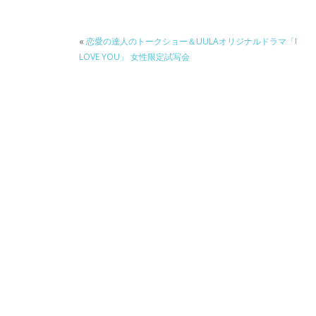
o
k
«
恋愛の達人のトークショー＆UULAオリジナルドラマ「I
LOVE YOU」 女性限定試写会