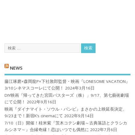
NEWS
藤江琢磨×森岡龍P×下社敦郎監督・映画『LONESOME VACATION』
3/10シネマスコーレにて公開！
2024年3月16日
DIY映画『帰ってきた宮田バスターズ（株）」9/17、第七藝術劇場
にて公開！
2022年9月16日
映画『ダイナマイト・ソウル・バンビ』まさかの上映延長決定、
9/23まで！新宿K’s cinemaにて
2022年9月14日
7/10（日）開催！桂米紫『茨木コテン劇場～古典落語とクラシカ
ルシネマ～』合縁奇縁！恋はいつでも偶然に
2022年7月6日