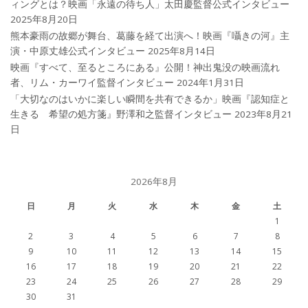
ィングとは？映画「永遠の待ち人」太田慶監督公式インタビュー
2025年8月20日
熊本豪雨の故郷が舞台、葛藤を経て出演へ！映画『囁きの河』主
演・中原丈雄公式インタビュー
2025年8月14日
映画『すべて、至るところにある』公開！神出鬼没の映画流れ
者、リム・カーワイ監督インタビュー
2024年1月31日
「大切なのはいかに楽しい瞬間を共有できるか」映画『認知症と
生きる 希望の処方箋』野澤和之監督インタビュー
2023年8月21
日
2026年8月
日
月
火
水
木
金
土
1
2
3
4
5
6
7
8
9
10
11
12
13
14
15
16
17
18
19
20
21
22
23
24
25
26
27
28
29
30
31