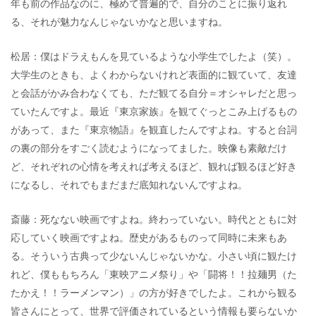
年も前の作品なのに、極めて普遍的で、自分のことに振り返れ
る、それが魅力なんじゃないかなと思いますね。
松居：僕はドラえもんを見ているような小学生でしたよ（笑）。
大学生のときも、よくわからないけれど表面的に観ていて、友達
と会話がかみ合わなくても、ただ観てる自分＝オシャレだと思っ
ていたんですよ。最近『東京家族』を観てぐっとこみ上げるもの
があって、また『東京物語』を観直したんですよね。すると台詞
の裏の部分をすごく読むようになってました。映像も素敵だけ
ど、それぞれの心情を考えれば考えるほど、観れば観るほど好き
になるし、それでもまだまだ底知れないんですよね。
斎藤：死なない映画ですよね。終わっていない。時代とともに対
応していく映画ですよね。歴史があるものって同時に未来もあ
る。そういう古典って少ないんじゃないかな。小さい頃に観たけ
れど、僕ももちろん「東映アニメ祭り」や「闘将！！拉麺男（た
たかえ！！ラーメンマン）」の方が好きでしたよ。これから観る
皆さんにとって、世界で評価されているという情報も要らないか