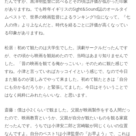
たんですが、黒澤明監督に比べるとその頃は評価が低かった印象
がありますね。でも昨年イギリスのSight&Sound誌のオールタイ
ムベストで、世界の映画監督によるランキング1位になって。『七
人の侍』より上なんだと。時代を経るごとに評価が高くなってい
る印象がありますね。
松居：初めて観たのは大学生でした。演劇サークルだったんです
が、その頃から映画を観始めたので、当時はあまり知りませんで
した。「昔の映画を観てる俺かっこいい」そのために観た感じで
すね。小津と言っていればカッコイイという感じで。なので今日
また観るのが楽しみでやって来ました。初めて観たときは「自分
にも分かるだろうか」と緊張してました。今日はそういうことで
はなく純粋にみれたらいいな、と思います。
斎藤：僕は小2くらいで観ました。父親が映画製作をする人間だっ
たので、映画教育というか、父親が自分が観たいものを観る家庭
だったんです。うちでは小津安二郎と宮崎駿が同じくらいの位置
なんですよ。自分のベスト1は小津監督の『お早よう』で、これは