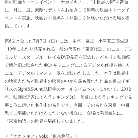
料の映画＆トークイベント「ナカメキノ」。“中目黒の街”を舞台
に、月に１度、素敵なゲストをお招きして無料の映画＆トークイ
ベントを実施、映画と中目黒をより楽しく体験いただける場を提
供しています。
第6回となった7月7日（日）には、本年、巨匠・小津安二郎生誕
110年にあたり発売される、彼の代表作『東京物語』のニューデジ
タルリマスターブルーレイ＆DVD発売を記念し、ベルリン映画祭
で海外初上映された4Kスキャニングによるデジタル修復を施した
ニューデジタルリマスター版を上映いたしました。本作は世界中
の映画人たちが世界中の映画の中から最も優れた作品を選ぶイギ
リスのSight&Sound誌恒例のオールタイムベストにおいて、2012
年、映画批評家によるランキング3位、監督によるランキングで見
事１位に輝いた名作中の名作です。今回、その名作を東京・中目
黒でご堪能いただけるまたとない機会に、会場は満員御礼に。
『東京物語』の世界を堪能していました。
＜「ナカメキノ」vol.6『東京物語』＞