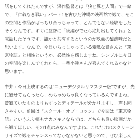
話をしてくれたんですが、深作監督とは『狼と豚と人間』で一緒
で、『仁義なき戦い』パート1を古びた沖縄の映画館で観て、そこ
の空間と作品がばっちり合っちゃって、とんでもない経験をした
そうなんです。すぐに監督に「続編がでたら絶対出してくれ」と
電話したそうです。誰かと共有するというのが映画の醍醐味だと
思います。なんで、今日いらっしゃっている素敵な皆さんと『東
京物語』と相性というか、必然性を感じますね。シンプルに今日
の空間を楽しんでくれたら、一番小津さんが喜んでくれるかなと
思います。
中井：今日上映するのは“ニューデジタルリマスター版”ですが、先
に観せてもらったら、めちゃめちゃ良くなっているんですよね。
昔観ていたものよりもずっとディテールが分かりますし、声も聞
きやすい。前回は『スクール・オブ・ロック』で今回は『東京物
語』というふり幅もナカメキノならでは。どちらも良い映画だか
ら観てほしい、その1点のみなんですよね。これだけのスクリーン
サイズで観るチャンスってなかなかないと思うので、ぜひ楽しん