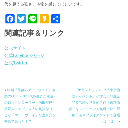
代を超える強さ、本物を感じてほしいです。
F
T
Li
K
共
ac
w
n
a
有
関連記事＆リンク
e
itt
e
k
b
er
a
公式サイト
o
o
公式Facebookページ
o
公式Twitter
k
«
映画『最後のマイ・ウェイ』激
「ナカメキノ」vol.6『東京物
動の60年〜70年代を生きた永遠
語』イベント、小津安二郎生誕
のロックンローラー・内田裕也と
110年記念 世界的名作『東京物
貴婦人・デヴィ夫人の異質なコン
語』をスクリーンで無料上映！斎
ビが「マイ・ウェイ」な生き方を
藤工もサプライズゲストで登場
初めて語った！？
（２／２）
»