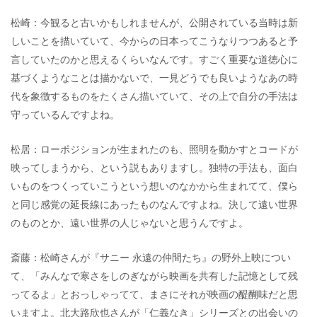
松崎：今観ると古いかもしれませんが、公開されている当時は新
しいことを描いていて、今からの日本ってこうなりつつあると予
言していたのかと思えるくらいなんです。すごく重要な道徳心に
基づくようなことは描かないで、一見どうでも良いようなあの時
代を象徴するものをたくさん描いていて、その上で自分の手法は
守っているんですよね。
松居：ローポジションが生まれたのも、照明を動かすとコードが
映ってしまうから、という説もありますし。独特の手法も、面白
いものをつくっていこうという想いのなかから生まれてて、僕ら
と同じ感覚の延長線にあったものなんですよね。決して遠い世界
のものとか、遠い世界の人じゃないと思うんですよ。
斎藤：松崎さんが『サニー 永遠の仲間たち』の野外上映につい
て、「みんなで寒さをしのぎながら映画を共有した記憶として残
ってるよ」とおっしゃってて、まさにそれが映画の醍醐味だと思
いますよ。北大路欣也さんが「仁義なき」シリーズとの出会いの