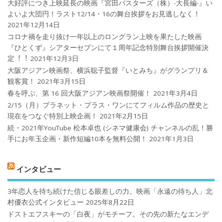
大好評につき上映延長の映画『宮田バスターズ（株）-大長編-』い
よいよ大団円！ラスト12/14・16の舞台挨拶をお見逃しなく！
2021年12月14日
コロナ禍を⾛り抜け⼀年以上のロングラン上映を果たした映画
『ひとくず』シアターセブンにて１周年記念特別舞台挨拶開催決
定︕︕
2021年12月3日
大阪アジアン映画祭、横浜聡子監督『いとみち』がグランプリ＆
観客賞！
2021年3月15日
春を呼ぶ、第 16 回大阪アジアン映画祭開催！
2021年3月4日
2/15（月）プラネット・プラス・ワンにてフィルム作品の歴史と
現在をつなぐ特別上映企画！
2021年2月15日
続・2021年YouTube 松本卓也 (シネマ健康会) チャンネルの乱！勝
手にお年玉企画・新作短編10本を無料公開！
2021年1月3日
インタビュー
3年恋人を待ち続けた信じる眼差しの力。映画「永遠の待ち人」北
村優衣公式インタビュー
2025年8月22日
ドストエフスキーの「白夜」がモチーフ。その先の新たなエンデ