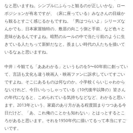
なと思いますね。シンプルにふらっと観るのが正しいかな。ロー
ポジションが有名ですが、（床に座っている）みなさんの目線か
ら観るとすごく感じるかもですね。「男はつらいよ」シリーズな
んかでも、日本家屋独特の、敷居の向こう側と手前、など色々と
意味があるんですよね。暗黙のルールの中で当たり前のように生
きている人たちって新鮮だなと。羨ましい時代の人たちを描いて
いるなぁと思いますね。
中井：今観ても「ああわかる」というものを5〜60年前に創ってい
て、言語も文化も違う映画人・映画ファンに訴求していてすごい
ですよね。そこにあるものは何なのか。小学校くらいじゃわから
ないけれど、今日いらっしゃっている（10代後半以降の）皆さん
の年代になると、こめられている気持ちなどなど、わかると思い
ます。2013年という、家庭のあり方がある程度固まりつつある今
日だけど、「あ、これ俺のことかも知れない」とはっとするとこ
ろがあると思います。それを1950年代に描いてるって本当にすご
いです。