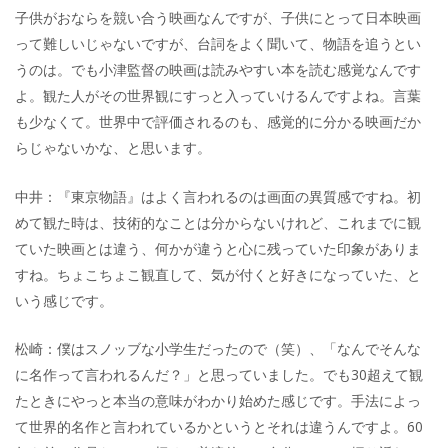
子供がおならを競い合う映画なんですが、子供にとって日本映画
って難しいじゃないですが、台詞をよく聞いて、物語を追うとい
うのは。でも小津監督の映画は読みやすい本を読む感覚なんです
よ。観た人がその世界観にすっと入っていけるんですよね。言葉
も少なくて。世界中で評価されるのも、感覚的に分かる映画だか
らじゃないかな、と思います。
中井：『東京物語』はよく言われるのは画面の異質感ですね。初
めて観た時は、技術的なことは分からないけれど、これまでに観
ていた映画とは違う、何かが違うと心に残っていた印象がありま
すね。ちょこちょこ観直して、気が付くと好きになっていた、と
いう感じです。
松崎：僕はスノッブな小学生だったので（笑）、「なんでそんな
に名作って言われるんだ？」と思っていました。でも30超えて観
たときにやっと本当の意味がわかり始めた感じです。手法によっ
て世界的名作と言われているかというとそれは違うんですよ。60