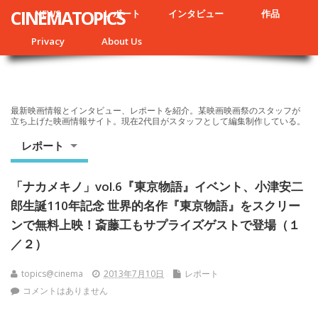
CINEMATOPICS
NEWS
レポート
インタビュー
作品
Privacy
About Us
最新映画情報とインタビュー、レポートを紹介。某映画映画祭のスタッフが
立ち上げた映画情報サイト。現在2代目がスタッフとして編集制作している。
レポート
「ナカメキノ」vol.6『東京物語』イベント、小津安二
郎生誕110年記念 世界的名作『東京物語』をスクリー
ンで無料上映！斎藤工もサプライズゲストで登場（１
／２）
topics@cinema
2013年7月10日
レポート
コメントはありません