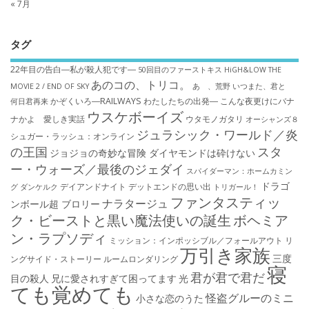
« 7月
タグ
22年目の告白―私が殺人犯です―
50回目のファーストキス
HiGH&LOW THE
あのコの、トリコ。
MOVIE 2 / END OF SKY
あゝ、荒野
いつまた、君と
かぞくいろ―RAILWAYS わたしたちの出発―
こんな夜更けにバナ
何日君再来
ウスケボーイズ
ナかよ 愛しき実話
ウタモノガタリ
オーシャンズ８
ジュラシック・ワールド／炎
シュガー・ラッシュ：オ​ンライン
の王国
スタ
ジョジョの奇妙な冒険 ダイヤモンドは砕けない
ー・ウォーズ／最後のジェダイ
スパイダーマン：ホームカミン
ドラゴ
デイアンドナイト
デットエンドの思い出
グ
ダンケルク
トリガール！
ファンタスティッ
ナラタージュ
ンボール超 ブロリー
ク・ビーストと黒い魔法使いの誕生
ボヘミア
ン・ラプソディ
ミッション：インポッシブル／フォールアウト
リ
万引き家族
三度
ングサイド・ストーリー
ルームロンダリング
寝
君が君で君だ
目の殺人
兄に愛されすぎて困ってます
光
ても覚めても
怪盗グルーのミニ
小さな恋のうた