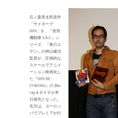
e
itt
e
k
b
er
a
石ノ森章太郎原作
o
o
「サイボーグ
o
009」を、『攻殻
機動隊 S.A.C.』シ
k
リーズ、『東のエ
デン』の神山健治
監督が、圧倒的な
スケールでアニメ
ーション映画化し
た『009 RE：
CYBORG』の Blu-
ray＆ＤＶＤが本
日発売となった。
先月は、ヨーロッ
パでプレミアが行