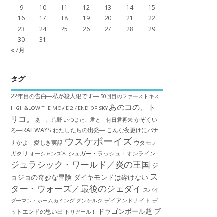
9
10
11
12
13
14
15
16
17
18
19
20
21
22
23
24
25
26
27
28
29
30
31
« 7月
タグ
22年目の告白―私が殺人犯です―
50回目のファーストキス
あのコの、ト
HiGH&LOW THE MOVIE 2 / END OF SKY
リコ。
かぞくい
あゝ、荒野
いつまた、君と 何日君再来
ろ―RAILWAYS わたしたちの出発―
こんな夜更けにバナ
ウスケボーイズ
ナかよ 愛しき実話
ウタモノ
ガタリ
シュガー・ラッシュ：オ​ンライン
オーシャンズ８
ジュラシック・ワールド／炎の王国
ジ
ス
ョジョの奇妙な冒険 ダイヤモンドは砕けない
ター・ウォーズ／最後のジェダイ
スパイ
デイアンドナイト
デ
ダーマン：ホームカミング
ダンケルク
ドラゴンボール超 ブ
ットエンドの思い出
トリガール！