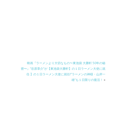
映画『ラーメンより大切なもの〜東池袋 大勝軒 50年の秘
密〜』“谷原章介”が【東池袋大勝軒】の１日ラーメン大使に就
任 】の１日ラーメン大使に就任!”ラーメンの神様・山岸一
雄“も１日限りの復活！
»