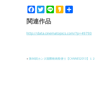
F
T
Li
K
共
ac
w
n
a
有
関連作品
e
itt
e
k
b
er
a
http://data.cinematopics.com/?p=49793
o
o
o
k
«
第66回カンヌ国際映画祭便り【CANNES2013】１２