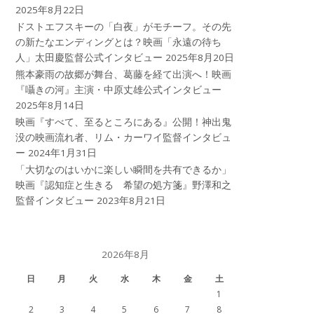
2025年8月22日
ドストエフスキーの「白夜」がモチーフ。その先
の新たなエンディングとは？映画「永遠の待ち
人」太田慶監督公式インタビュー
2025年8月20日
熊本豪雨の故郷が舞台、葛藤を経て出演へ！映画
『囁きの河』主演・中原丈雄公式インタビュー
2025年8月14日
映画『すべて、至るところにある』公開！神出鬼
没の映画流れ者、リム・カーワイ監督インタビュ
ー
2024年1月31日
「大切なのはいかに楽しい瞬間を共有できるか」
映画『認知症と生きる 希望の処方箋』野澤和之
監督インタビュー
2023年8月21日
2026年8月
日
月
火
水
木
金
土
1
2
3
4
5
6
7
8