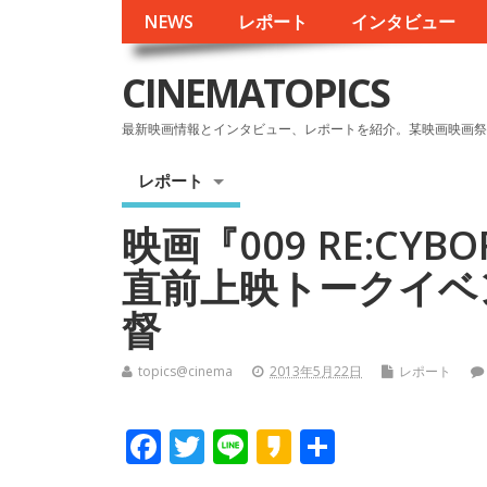
NEWS
レポート
インタビュー
CINEMATOPICS
最新映画情報とインタビュー、レポートを紹介。某映画映画祭
レポート
映画『009 RE:CYB
直前上映トークイベ
督
topics@cinema
2013年5月22日
レポート
F
T
Li
K
共
ac
w
n
a
有