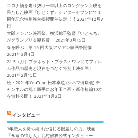
コロナ禍を⾛り抜け⼀年以上のロングラン上映を
果たした映画『ひとくず』シアターセブンにて１
周年記念特別舞台挨拶開催決定︕︕
2021年12月3
日
大阪アジアン映画祭、横浜聡子監督『いとみち』
がグランプリ＆観客賞！
2021年3月15日
春を呼ぶ、第 16 回大阪アジアン映画祭開催！
2021年3月4日
2/15（月）プラネット・プラス・ワンにてフィル
ム作品の歴史と現在をつなぐ特別上映企画！
2021年2月15日
続・2021年YouTube 松本卓也 (シネマ健康会) チ
ャンネルの乱！勝手にお年玉企画・新作短編10本
を無料公開！
2021年1月3日
インタビュー
3年恋人を待ち続けた信じる眼差しの力。映画
「永遠の待ち人」北村優衣公式インタビュー