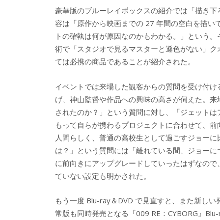
豪華版のブルーレイボックスの紹介では「描き下
容は「原作から映画までの 27 年間の空白を描
トの確執は何が原因なのかもわかる。」という。そ
術で「スタジオで見るマスターと遜色がない」ク
ては必携の商品であることが紹介された。
イベントでは来場した観客からの質問を受け付け
げ、神山監督や作品への興味の高さが伺えた。来
されたのか？」という質問に対し、「ジェットは
もって自らが携わるプロジェクトに合わせて、前
人間らしく、普通の高校生として過ごすジョーに
は？」という質問には「離れている間、ジョーに
に前向きにアップグレードしていったはずなので
ていない設定も明かされた。
もう一度 Blu-ray＆DVD で見直すと、また
常版も同時発売となる『009 RE：CYBORG』Blu-