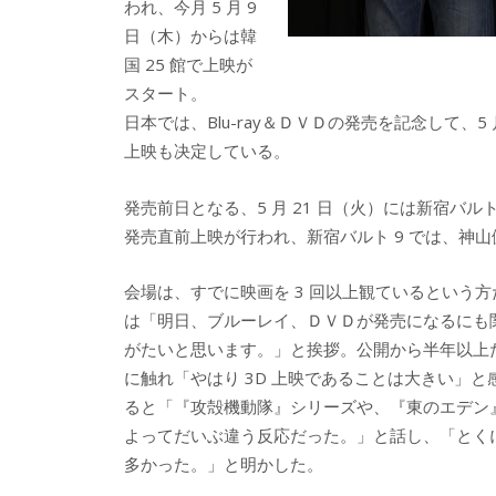
われ、今月 5 月 9
日（木）からは韓
国 25 館で上映が
スタート。
日本では、Blu-ray＆ＤＶＤの発売を記念して、5 
上映も决定している。
発売前日となる、5 月 21 日（火）には新宿バルト
発売直前上映が行われ、新宿バルト 9 では、神
会場は、すでに映画を 3 回以上観ているという
は「明日、ブルーレイ、ＤＶＤが発売になるにも
がたいと思います。」と挨拶。公開から半年以上
に触れ「やはり 3D 上映であることは大きい」
ると「『攻殻機動隊』シリーズや、『東のエデン
よってだいぶ違う反応だった。」と話し、「とく
多かった。」と明かした。