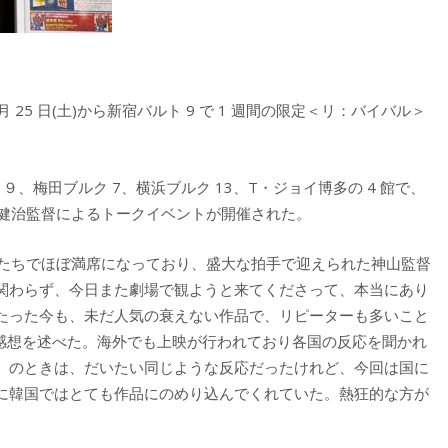
月 25 日(土)から新宿バルト 9 で 1 週間の限定＜リ：バイバル＞
９、梅田ブルク 7、横浜ブルク 13、T・ジョイ博多の 4 館で、
山健治監督によるトークイベントが開催された。
方たちでほぼ満席になっており、盛大な拍手で迎えられた神山監督
関わらず、今日また劇場で観ようと来てくださって、本当にあり
たった今も、未だ人気の衰えない作品で、リピーターも多いこと
と感想を述べた。海外でも上映が行われており各国の反応を聞かれ
』のときは、だいたい同じような反応だったけれど、今回は国に
に韓国ではとても作品にのめり込んでくれていた。熱狂的な方が