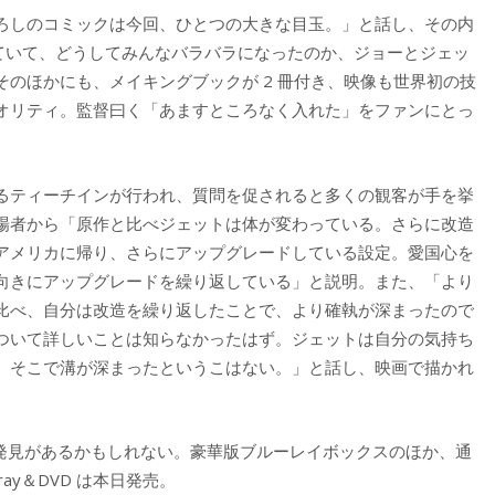
ろしのコミックは今回、ひとつの大きな目玉。」と話し、その内
いていて、どうしてみんなバラバラになったのか、ジョーとジェッ
のほかにも、メイキングブックが 2 冊付き、映像も世界初の技
オリティ。監督曰く「あますところなく入れた」をファンにとっ
るティーチインが行われ、質問を促されると多くの観客が手を挙
場者から「原作と比べジェットは体が変わっている。さらに改造
アメリカに帰り、さらにアップグレードしている設定。愛国心を
向きにアップグレードを繰り返している」と説明。また、「より
比べ、自分は改造を繰り返したことで、より確執が深まったので
ついて詳しいことは知らなかったはず。ジェットは自分の気持ち
、そこで溝が深まったというこはない。」と話し、映画で描かれ
新しい発見があるかもしれない。豪華版ブルーレイボックスのほか、通
ray＆DVD は本日発売。