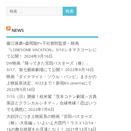
NEWS
藤江琢磨×森岡龍P×下社敦郎監督・映画
『LONESOME VACATION』3/10シネマスコーレに
て公開！
2024年3月16日
DIY映画『帰ってきた宮田バスターズ（株）」
9/17、第七藝術劇場にて公開！
2022年9月16日
映画『ダイナマイト・ソウル・バンビ』まさかの
上映延長決定、9/23まで！新宿K’s cinemaにて
2022年9月14日
7/10（日）開催！桂米紫『茨木コテン劇場～古典
落語とクラシカルシネマ～』合縁奇縁！恋はいつ
でも偶然に
2022年7月6日
大好評につき上映延長の映画『宮田バスターズ
（株）-大長編-』いよいよ大団円！ラスト12/14・
16の舞台挨拶をお見逃しなく！
2021年12月14日