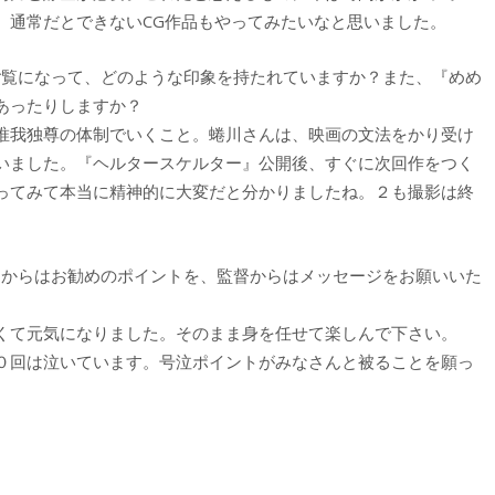
、通常だとできないCG作品もやってみたいなと思いました。
ご覧になって、どのような印象を持たれていますか？また、『めめ
あったりしますか？
唯我独尊の体制でいくこと。蜷川さんは、映画の文法をかり受け
いました。『ヘルタースケルター』公開後、すぐに次回作をつく
ってみて本当に精神的に大変だと分かりましたね。２も撮影は終
んからはお勧めのポイントを、監督からはメッセージをお願いいた
くて元気になりました。そのまま身を任せて楽しんで下さい。
０回は泣いています。号泣ポイントがみなさんと被ることを願っ