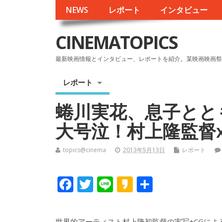
NEWS
レポート
インタビュー
CINEMATOPICS
最新映画情報とインタビュー、レポートを紹介。某映画映画祭
レポート
蜷川実花、息子とと
大号泣！村上隆監督
topics@cinema
2013年5月13日
レポート
F
T
Li
K
共
ac
w
n
a
有
e
itt
e
k
世界的アーティスト村上隆初監督の実写+CGによ