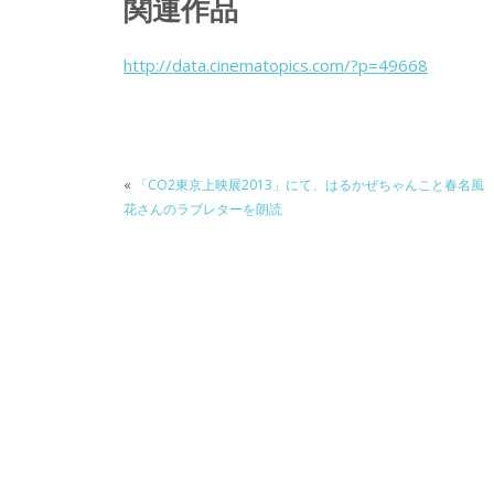
関連作品
e
itt
e
k
b
er
a
http://data.cinematopics.com/?p=49668
o
o
o
k
«
「CO2東京上映展2013」にて、はるかぜちゃんこと春名風
花さんのラブレターを朗読