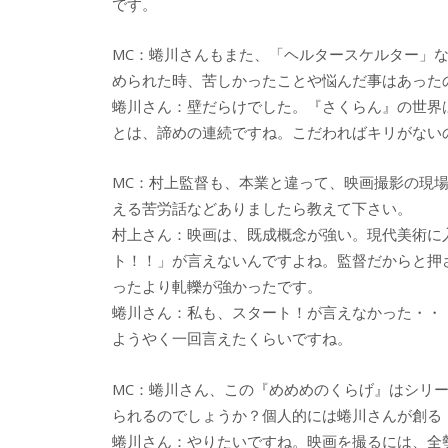
です。
MC：蜷川さんもまた、「ヘルタースケルター」
められた時、苦しかったことや悩んだ事はあった
蜷川さん：壁だらけでした。『さくらん』の世界
とは、諦めの連続ですね。こだわればキリがない
MC：村上監督も、本業と違って、映画撮影の現
える苦労話などありましたら教えて下さい。
村上さん：映画は、既成概念が強い。現代美術に
ト！！」が言えないんですよね。監督だからと押
ったより軋轢が強かったです。
蜷川さん：私も、スタート！が言えなかった・・
ようやく一回言えたくらいですね。
MC：蜷川さん、この『めめめのくらげ』はシリ
られるのでしょうか？個人的には蜷川さんが創る
蜷川さん：やりたいですね。映画を撮るには、全