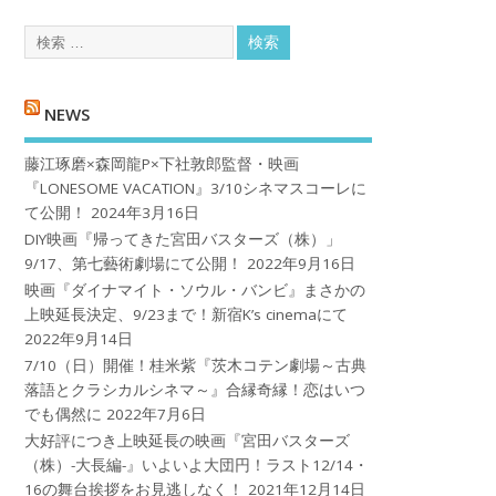
NEWS
藤江琢磨×森岡龍P×下社敦郎監督・映画
『LONESOME VACATION』3/10シネマスコーレに
て公開！
2024年3月16日
DIY映画『帰ってきた宮田バスターズ（株）」
9/17、第七藝術劇場にて公開！
2022年9月16日
映画『ダイナマイト・ソウル・バンビ』まさかの
上映延長決定、9/23まで！新宿K’s cinemaにて
2022年9月14日
7/10（日）開催！桂米紫『茨木コテン劇場～古典
落語とクラシカルシネマ～』合縁奇縁！恋はいつ
でも偶然に
2022年7月6日
大好評につき上映延長の映画『宮田バスターズ
（株）-大長編-』いよいよ大団円！ラスト12/14・
16の舞台挨拶をお見逃しなく！
2021年12月14日