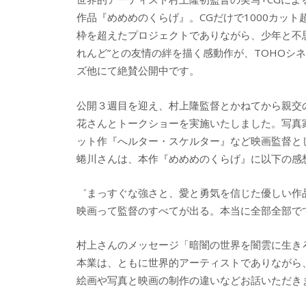
b
er
a
作品『めめめのくらげ』。CGだけで1000カット
o
o
枠を超えたプロジェクトでありながら、少年と不
o
れんど”との友情の絆を描く感動作が、TOHOシ
ズ他にて絶賛公開中です。
k
公開３週目を迎え、村上隆監督とかねてから親交
花さんとトークショーを実施いたしました。写真
ット作『へルター・スケルター』など映画監督と
蜷川さんは、本作『めめめのくらげ』に以下の感
゛まっすぐな強さと、愛と勇気を信じた優しい作
映画って監督のすべてが出る。本当に全部全部で
村上さんのメッセージ「暗闇の世界を闇雲に生きろ
本業は、ともに世界的アーティストでありながら
絵画や写真と映画の制作の違いなどお話いただき