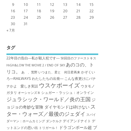
9
10
11
12
13
14
15
16
17
18
19
20
21
22
23
24
25
26
27
28
29
30
31
« 7月
タグ
22年目の告白―私が殺人犯です―
50回目のファーストキス
あのコの、ト
HiGH&LOW THE MOVIE 2 / END OF SKY
リコ。
かぞくい
あゝ、荒野
いつまた、君と 何日君再来
ろ―RAILWAYS わたしたちの出発―
こんな夜更けにバナ
ウスケボーイズ
ナかよ 愛しき実話
ウタモノ
ガタリ
シュガー・ラッシュ：オ​ンライン
オーシャンズ８
ジュラシック・ワールド／炎の王国
ジ
ス
ョジョの奇妙な冒険 ダイヤモンドは砕けない
ター・ウォーズ／最後のジェダイ
スパイ
デイアンドナイト
デ
ダーマン：ホームカミング
ダンケルク
ドラゴンボール超 ブ
ットエンドの思い出
トリガール！