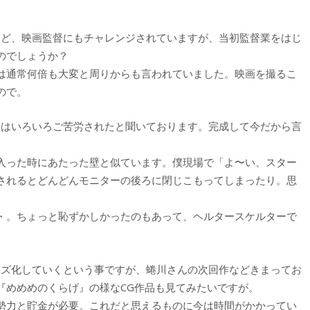
など、映画監督にもチャレンジされていますが、当初監督業をはじ
のでしょうか？
は通常何倍も大変と周りからも言われていました。映画を撮るこ
ので。
場はいろいろご苦労されたと聞いております。完成して今だから言
入った時にあたった壁と似ています。僕現場で「よ〜い、スター
されるとどんどんモニターの後ろに閉じこもってしまったり。思
・。ちょっと恥ずかしかったのもあって、ヘルタースケルターで
ーズ化していくという事ですが、蜷川さんの次回作などきまってお
『めめめのくらげ』の様なCG作品も見てみたいですが。
勢力と貯金が必要。これだと思えるものに今は時間がかかってい