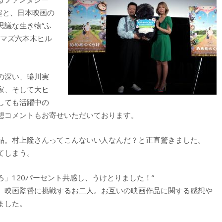
超と、日本映画の
思議な生き物“ふ
ネマズ六本木ヒル
の深い、蜷川実
家、そして大ヒ
しても活躍中の
想コメントもお寄せいただいております。
品。村上隆さんってこんないい人なんだ？と正直驚きました。
てしまう。
」120パーセント共感し、うけとりました！”
、映画監督に挑戦するお二人。お互いの映画作品に関する感想や
ました。