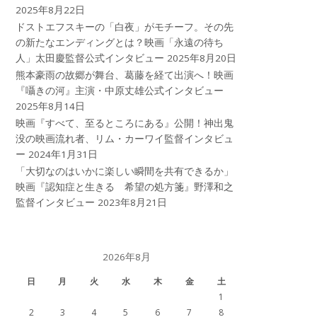
2025年8月22日
ドストエフスキーの「白夜」がモチーフ。その先
の新たなエンディングとは？映画「永遠の待ち
人」太田慶監督公式インタビュー
2025年8月20日
熊本豪雨の故郷が舞台、葛藤を経て出演へ！映画
『囁きの河』主演・中原丈雄公式インタビュー
2025年8月14日
映画『すべて、至るところにある』公開！神出鬼
没の映画流れ者、リム・カーワイ監督インタビュ
ー
2024年1月31日
「大切なのはいかに楽しい瞬間を共有できるか」
映画『認知症と生きる 希望の処方箋』野澤和之
監督インタビュー
2023年8月21日
2026年8月
日
月
火
水
木
金
土
1
2
3
4
5
6
7
8