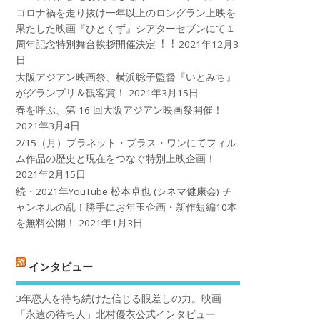
コロナ禍を⾛り抜け⼀年以上のロングラン上映を
果たした映画『ひとくず』シアターセブンにて１
周年記念特別舞台挨拶開催決定︕︕
2021年12月3
日
大阪アジアン映画祭、横浜聡子監督『いとみち』
がグランプリ＆観客賞！
2021年3月15日
春を呼ぶ、第 16 回大阪アジアン映画祭開催！
2021年3月4日
2/15（月）プラネット・プラス・ワンにてフィル
ム作品の歴史と現在をつなぐ特別上映企画！
2021年2月15日
続・2021年YouTube 松本卓也 (シネマ健康会) チ
ャンネルの乱！勝手にお年玉企画・新作短編10本
を無料公開！
2021年1月3日
インタビュー
3年恋人を待ち続けた信じる眼差しの力。映画
「永遠の待ち人」北村優衣公式インタビュー