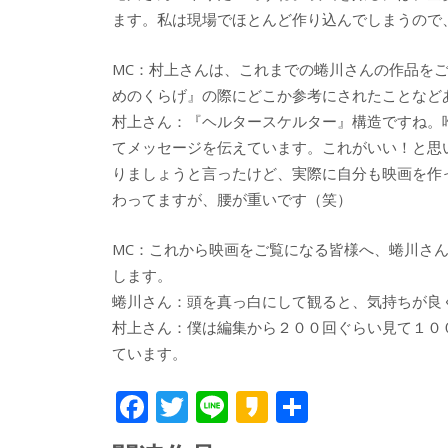
ます。私は現場でほとんど作り込んでしまうので
MC：村上さんは、これまでの蜷川さんの作品を
めのくらげ』の際にどこか参考にされたことなど
村上さん：『ヘルタースケルター』構造ですね。
てメッセージを伝えています。これがいい！と思
りましょうと言ったけど、実際に自分も映画を作
わってますが、腰が重いです（笑）
MC：これから映画をご覧になる皆様へ、蜷川さ
します。
蜷川さん：頭を真っ白にして観ると、気持ちが良
村上さん：僕は編集から２００回ぐらい見て１０
ています。
F
T
Li
K
共
ac
w
n
a
有