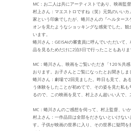
MC：お二人は共にアーティストであり、映画監
村上さん：マエストロですね（笑）元気のいいカ
家という印象でしたが、蜷川さんの『ヘルタース
オンを見たようなショッキングな感覚でした。観
います。
蜷川さん：GEISAIの審査員に呼んでいただい
品を見るためだけに2泊3日で行ったこともあり
MC：蜷川さん、映画をご覧いただき「120％共
おります。お子さんとご覧になったとお聞きしま
蜷川さん：劇場で2回見ました。昨日も見て、あ
う体験をしたことが初めてで、その姿を見た私も
るので、この映画を見て、村上さん超いい人で、
MC：蜷川さんのご感想を伺って、村上監督、い
村上さん：一作品目は全部をださないといけないと監
す。子供が映画の世界に入り、その世界に疑問を