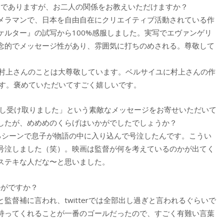
督でありますが、お二人の関係をお教えいただけますか？
メラマンで、日本を自由自在にクリエイティブ活動されている作
ケルター』の試写から100%感服しました。実写でエヴァンゲリ
念的でメッセージ性があり、雰囲気に打ちのめされる。尊敬して
て、村上さんのことは大尊敬しています。ベルサイユに村上さんの作
ます。褒めていただいてすごく嬉しいです。
感し受け取りました」という素敵なメッセージをお寄せいただいて
したが、めめめのくらげはいかがでしたでしょうか？
るシーンで息子が物語の中に入り込んで号泣したんです。こうい
号泣しました（笑）。映画は監督が何を考えているのかが出てく
ステキな人だな〜と思いました。
かがですか？
督補に言われ、twitterでは全部出し過ぎと言われるぐらいで
持ってくれることが一番のゴールだったので、すごく有難い言葉