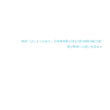
映画『はじまりのみち』日本映画界が誇る!!原×細田×樋口3監
督が映画への思いを語る
»