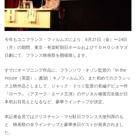
今年もユニフランス・フィルムズにより、6月21日（金）〜24日
（月）の期間、東京・有楽町朝日ホールおよびＴＯＨＯシネマズ
日劇にて、フランス映画祭を開催致します。
すでにオープニング作品に、フランソワ・オゾン監督の『In the
House（英題）』(配給：キノフィルムズ)、また初めてのクラシッ
ク上映作品としまして、ジャック・ドゥミ監督の長編デビュー作
『ローラ』（アヌーク・エーメ主演）のデジタル修復完全版が日
本初お目見えとなるなど、豪華ラインナップが決定。
本記者会見ではクリスチャン・マセ駐日フランス大使列席のも
と、映画祭の全ラインナップと豪華来日ゲストが発表されまし
た。