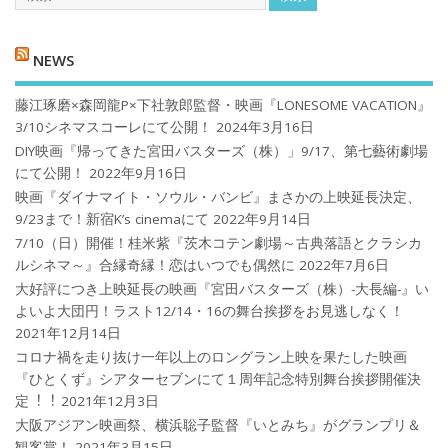
NEWS
藤江琢磨×森岡龍P×下社敦郎監督・映画『LONESOME VACATION』
3/10シネマスコーレにて公開！
2024年3月16日
DIY映画『帰ってきた宮田バスターズ（株）」9/17、第七藝術劇場
にて公開！
2022年9月16日
映画『ダイナマイト・ソウル・バンビ』まさかの上映延長決定、
9/23まで！新宿K’s cinemaにて
2022年9月14日
7/10（日）開催！桂米紫『茨木コテン劇場～古典落語とクラシカ
ルシネマ～』合縁奇縁！恋はいつでも偶然に
2022年7月6日
大好評につき上映延長の映画『宮田バスターズ（株）-大長編-』い
よいよ大団円！ラスト12/14・16の舞台挨拶をお見逃しなく！
2021年12月14日
コロナ禍を⾛り抜け⼀年以上のロングラン上映を果たした映画
『ひとくず』シアターセブンにて１周年記念特別舞台挨拶開催決
定︕︕
2021年12月3日
大阪アジアン映画祭、横浜聡子監督『いとみち』がグランプリ＆
観客賞！
2021年3月15日