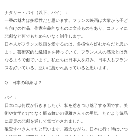
ナタリー・バイ（以下、バイ）：
一番の魅力は多様性だと思います。フランス映画は大衆から子ど
も向けの作品、作家主義的なものに文芸ものもあり、コメディに
悲劇など何でもためらいなく制作します。
日本人がフランス映画を愛するのは、多様性を好むからだと思い
ます。芸術家的な繊細さを持っていて、フランス人の感覚とは異
なるようで似ています。私たちは日本人を好み、日本人もフラン
スを好いている。互いに惹かれあっていると思います。
Q：日本の印象は？
バイ：
日本には何度か行きましたが、私を惹きつけ魅了する国です。美
術や文学だけでなく振る舞いの優雅さ人々の勇気、ただよう気品
に震災の悲劇を通して気づかされました。
敬愛すべき人々だと思います。残念ながら、日本に行く時はいつ