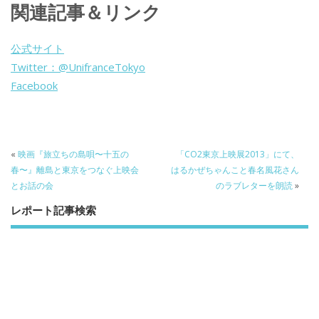
関連記事＆リンク
e
itt
e
k
b
er
a
公式サイト
o
o
Twitter：@UnifranceTokyo
o
Facebook
k
«
映画『旅立ちの島唄〜十五の
「CO2東京上映展2013」にて、
春〜』離島と東京をつなぐ上映会
はるかぜちゃんこと春名風花さん
とお話の会
のラブレターを朗読
»
レポート記事検索