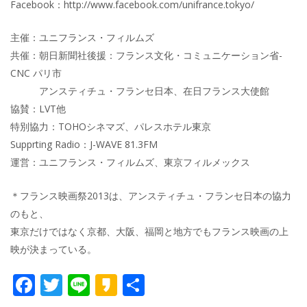
Facebook：http://www.facebook.com/unifrance.tokyo/
主催：ユニフランス・フィルムズ
共催：朝日新聞社後援：フランス文化・コミュニケーション省-
CNC パリ市
アンスティチュ・フランセ日本、在日フランス大使館
協賛：LVT他
特別協力：TOHOシネマズ、パレスホテル東京
Supprting Radio：J-WAVE 81.3FM
運営：ユニフランス・フィルムズ、東京フィルメックス
＊フランス映画祭2013は、アンスティチュ・フランセ日本の協力
のもと、
東京だけではなく京都、大阪、福岡と地方でもフランス映画の上
映が決まっている。
F
T
Li
K
共
ac
w
n
a
有