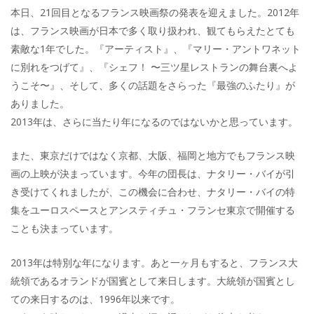
本日、21回目となるフランス映画祭の発表を迎えました。2012年
は、フランス映画が日本で多く取り扱われ、観てもらえたとても
素敵な1年でした。『アーティスト』、『マリー・アントワネット
に別れをつげて』、『シェフ！ 〜三ツ星レストランの舞台裏へよ
うこそ〜』、そして、多くの話題をさらった『最強のふたり』が
ありました。
2013年は、さらに当たり年になるのではないかと思っています。
また、東京だけではなく京都、大阪、福岡と地方でもフランス映
画の上映が決まっています。今年の団長は、ナタリー・バイが引
き受けてくれましたが、この機会に合わせ、ナタリー・バイの特
集をユーロスペースとアンスティチュ・フランセ東京で開催する
ことも決まっています。
2013年は特別な年になります。あと一ヶ月もすると、フランス大
統領であるオランドが国賓として来日します。大統領が国賓とし
ての来日するのは、1996年以来です。