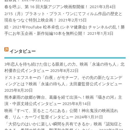
春を呼ぶ、第 16 回大阪アジアン映画祭開催！
2021年3月4日
2/15（月）プラネット・プラス・ワンにてフィルム作品の歴史と
現在をつなぐ特別上映企画！
2021年2月15日
続・2021年YouTube 松本卓也 (シネマ健康会) チャンネルの乱！勝
手にお年玉企画・新作短編10本を無料公開！
2021年1月3日
インタビュー
3年恋人を待ち続けた信じる眼差しの力。映画「永遠の待ち人」北
村優衣公式インタビュー
2025年8月22日
ドストエフスキーの「白夜」がモチーフ。その先の新たなエンデ
ィングとは？映画「永遠の待ち人」太田慶監督公式インタビュー
2025年8月20日
熊本豪雨の故郷が舞台、葛藤を経て出演へ！映画『囁きの河』主
演・中原丈雄公式インタビュー
2025年8月14日
映画『すべて、至るところにある』公開！神出鬼没の映画流れ
者、リム・カーワイ監督インタビュー
2024年1月31日
「大切なのはいかに楽しい瞬間を共有できるか」映画『認知症と