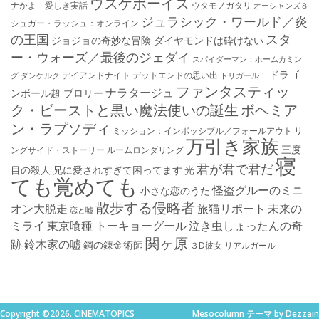
ウスケボーイズ
ナかよ 愛しき実話
ウタモノガタリ
オーシャンズ８
ジュラシック・ワールド／炎
シュガー・ラッシュ：オ​ンライン
の王国
スタ
ジョジョの奇妙な冒険 ダイヤモンドは砕けない
ー・ウォーズ／最後のジェダイ
スパイダーマン：ホームカミン
ドラゴ
デイアンドナイト
デットエンドの思い出
グ
ダンケルク
トリガール！
ファンタスティッ
ナラタージュ
ンボール超 ブロリー
ク・ビーストと黒い魔法使いの誕生
ボヘミア
ン・ラプソディ
ミッション：インポッシブル／フォールアウト
リ
万引き家族
三度
ングサイド・ストーリー
ルームロンダリング
寝
君が君で君だ
目の殺人
兄に愛されすぎて困ってます
光
ても覚めても
怪盗グルーのミニ
小さな恋のうた
散歩する侵略者
オン大脱走
旅猫リポート
未来の
恋と嘘
ミライ
東京喰種 トーキョーグール
泣き虫しょったんの奇
関ヶ原
跡
鈴木家の嘘
鋼の錬金術師
３D彼女 リアルガール
Copyright ©2026. CINEMATOPICS
Mesocolumn テーマ by Dezzain