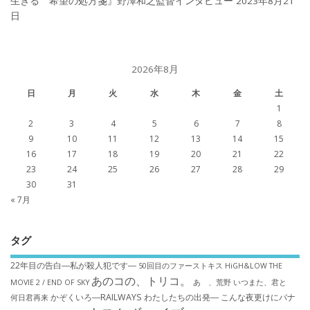
生きる 希望の処方箋』野澤和之監督インタビュー
2023年8月21
日
2026年8月
日
月
火
水
木
金
土
1
2
3
4
5
6
7
8
9
10
11
12
13
14
15
16
17
18
19
20
21
22
23
24
25
26
27
28
29
30
31
« 7月
タグ
22年目の告白―私が殺人犯です―
50回目のファーストキス
HiGH&LOW THE
あのコの、トリコ。
MOVIE 2 / END OF SKY
あゝ、荒野
いつまた、君と
かぞくいろ―RAILWAYS わたしたちの出発―
こんな夜更けにバナ
何日君再来