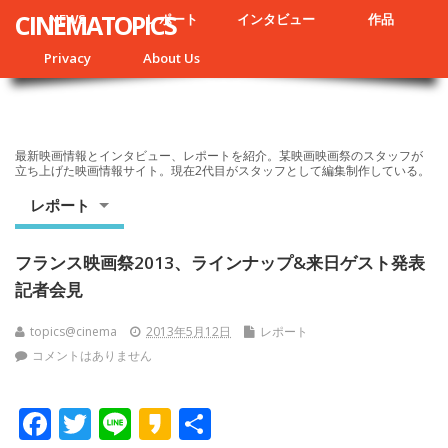
CINEMATOPICS
NEWS
レポート
インタビュー
作品
Privacy
About Us
最新映画情報とインタビュー、レポートを紹介。某映画映画祭のスタッフが
立ち上げた映画情報サイト。現在2代目がスタッフとして編集制作している。
レポート
フランス映画祭2013、ラインナップ&来日ゲスト発表
記者会見
topics@cinema
2013年5月12日
レポート
コメントはありません
F
T
Li
K
共