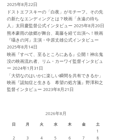
2025年8月22日
ドストエフスキーの「白夜」がモチーフ。その先
の新たなエンディングとは？映画「永遠の待ち
人」太田慶監督公式インタビュー
2025年8月20日
熊本豪雨の故郷が舞台、葛藤を経て出演へ！映画
『囁きの河』主演・中原丈雄公式インタビュー
2025年8月14日
映画『すべて、至るところにある』公開！神出鬼
没の映画流れ者、リム・カーワイ監督インタビュ
ー
2024年1月31日
「大切なのはいかに楽しい瞬間を共有できるか」
映画『認知症と生きる 希望の処方箋』野澤和之
監督インタビュー
2023年8月21日
2026年8月
日
月
火
水
木
金
土
1
2
3
4
5
6
7
8