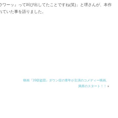
ウワーッ』って叫び出してたことですね(笑)」と堺さんが、本作
れていた事を語りました。
映画『39窃盗団』ダウン症の青年が主演のコメディー映画、
満席のスタート！！
»