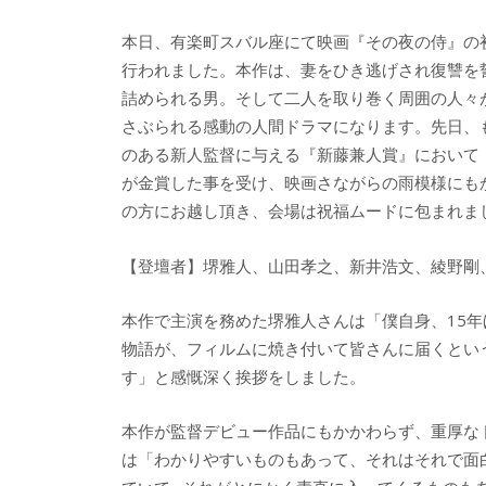
e
itt
e
k
本日、有楽町スバル座にて映画『その夜の侍』の
b
er
a
行われました。本作は、妻をひき逃げされ復讐を
o
o
詰められる男。そして二人を取り巻く周囲の人々
o
さぶられる感動の人間ドラマになります。先日、
のある新人監督に与える『新藤兼人賞』において
k
が金賞した事を受け、映画さながらの雨模様にも
の方にお越し頂き、会場は祝福ムードに包まれま
【登壇者】堺雅人、山田孝之、新井浩文、綾野剛
本作で主演を務めた堺雅人さんは「僕自身、15
物語が、フィルムに焼き付いて皆さんに届くとい
す」と感慨深く挨拶をしました。
本作が監督デビュー作品にもかかわらず、重厚な
は「わかりやすいものもあって、それはそれで面