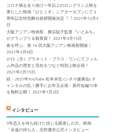
コロナ禍を⾛り抜け⼀年以上のロングラン上映を
果たした映画『ひとくず』シアターセブンにて１
周年記念特別舞台挨拶開催決定︕︕
2021年12月3
日
大阪アジアン映画祭、横浜聡子監督『いとみち』
がグランプリ＆観客賞！
2021年3月15日
春を呼ぶ、第 16 回大阪アジアン映画祭開催！
2021年3月4日
2/15（月）プラネット・プラス・ワンにてフィル
ム作品の歴史と現在をつなぐ特別上映企画！
2021年2月15日
続・2021年YouTube 松本卓也 (シネマ健康会) チ
ャンネルの乱！勝手にお年玉企画・新作短編10本
を無料公開！
2021年1月3日
インタビュー
3年恋人を待ち続けた信じる眼差しの力。映画
「永遠の待ち人」北村優衣公式インタビュー