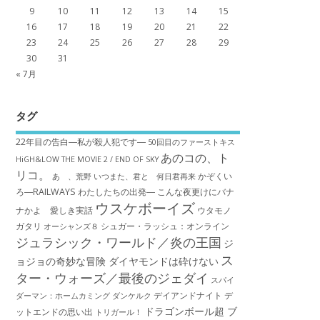
9
10
11
12
13
14
15
16
17
18
19
20
21
22
23
24
25
26
27
28
29
30
31
« 7月
タグ
22年目の告白―私が殺人犯です―
50回目のファーストキス
あのコの、ト
HiGH&LOW THE MOVIE 2 / END OF SKY
リコ。
かぞくい
あゝ、荒野
いつまた、君と 何日君再来
ろ―RAILWAYS わたしたちの出発―
こんな夜更けにバナ
ウスケボーイズ
ナかよ 愛しき実話
ウタモノ
ガタリ
シュガー・ラッシュ：オ​ンライン
オーシャンズ８
ジュラシック・ワールド／炎の王国
ジ
ス
ョジョの奇妙な冒険 ダイヤモンドは砕けない
ター・ウォーズ／最後のジェダイ
スパイ
デイアンドナイト
デ
ダーマン：ホームカミング
ダンケルク
ドラゴンボール超 ブ
ットエンドの思い出
トリガール！