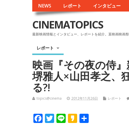
NEWS
レポート
インタビュー
CINEMATOPICS
最新映画情報とインタビュー、レポートを紹介。某映画映画祭
レポート
映画『その夜の侍』
堺雅人×山田孝之、
る?!
topics@cinema
2012年11月26日
レポート
F
T
Li
K
共
ac
w
n
a
有