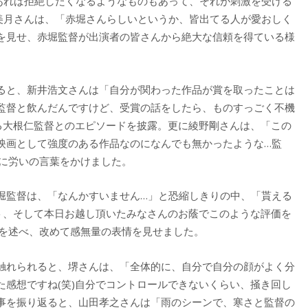
あれば拒絶したくなるようなものもあって、それが刺激を受ける
美月さんは、「赤堀さんらしいというか、皆出てる人が愛おしく
を見せ、赤堀監督が出演者の皆さんから絶大な信頼を得ている様
ると、新井浩文さんは「自分が関わった作品が賞を取ったことは
監督と飲んだんですけど、受賞の話をしたら、ものすっごく不機
たる大根仁監督とのエピソードを披露。更に綾野剛さんは、「この
映画として強度のある作品なのになんでも無かったような…監
督に労いの言葉をかけました。
堀監督は、「なんかすいません…」と恐縮しきりの中、「貰える
スト、そして本日お越し頂いたみなさんのお蔭でこのような評価を
葉を述べ、改めて感無量の表情を見せました。
触れられると、堺さんは、「全体的に、自分で自分の顔がよく分
た感想ですね(笑)自分でコントロールできないくらい、掻き回し
事を振り返ると、山田孝之さんは「雨のシーンで、寒さと監督の