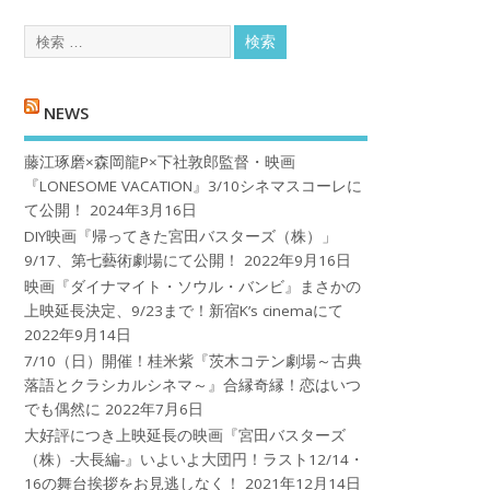
NEWS
藤江琢磨×森岡龍P×下社敦郎監督・映画
『LONESOME VACATION』3/10シネマスコーレに
て公開！
2024年3月16日
DIY映画『帰ってきた宮田バスターズ（株）」
9/17、第七藝術劇場にて公開！
2022年9月16日
映画『ダイナマイト・ソウル・バンビ』まさかの
上映延長決定、9/23まで！新宿K’s cinemaにて
2022年9月14日
7/10（日）開催！桂米紫『茨木コテン劇場～古典
落語とクラシカルシネマ～』合縁奇縁！恋はいつ
でも偶然に
2022年7月6日
大好評につき上映延長の映画『宮田バスターズ
（株）-大長編-』いよいよ大団円！ラスト12/14・
16の舞台挨拶をお見逃しなく！
2021年12月14日