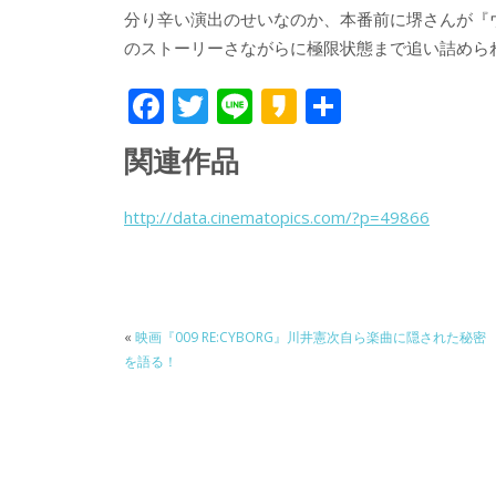
分り辛い演出のせいなのか、本番前に堺さんが『
のストーリーさながらに極限状態まで追い詰めら
F
T
Li
K
共
ac
w
n
a
有
関連作品
e
itt
e
k
b
er
a
http://data.cinematopics.com/?p=49866
o
o
o
k
«
映画『009 RE:CYBORG』川井憲次自ら楽曲に隠された秘密
を語る！