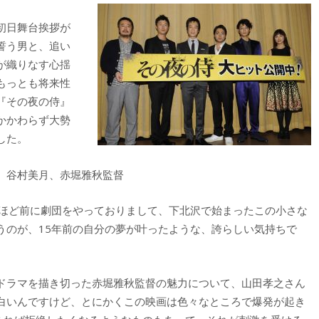
初日舞台挨拶が
誓う男と、追い
が織りなす心揺
もっとも将来性
『その夜の侍』
かかわらず大勢
した。
、谷村美月、赤堀雅秋監督
年ほど前に劇団をやっておりまして、下北沢で始まったこの小さな
うのが、15年前の自分の夢が叶ったような、誇らしい気持ちで
ドラマを描き切った赤堀雅秋監督の魅力について、山田孝之さん
白いんですけど、とにかくこの映画は色々なところで爆発が起き