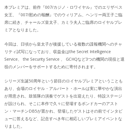
本プレミアは、前作『007/カジノ・ロワイヤル』でのエリザベス
女王、『007/慰めの報酬』でのウィリアム、ヘンリー両王子ご臨
席に続き、チャールズ皇太子、カミラ夫人ご臨席のロイヤルプレ
ミアとなりました。
今回は、日頃から皇太子が後援している複数の諜報機関へのチャ
リティ試写になっており、収益金はthe Secret Intelligence
Service、 the Security Service 、 GCHQなど3つの機関の現役と退
役のメンバーをサポートするために寄付されます。
シリーズ生誕50周年という節目のロイヤルプレミアということも
あり、会場のロイヤル・アルバート・ホールは実に華やかな演出
が用意され、鼓笛隊の演奏でゲストを出迎えたり、特設ステージ
が設けられ、そこに本作で久々に登場するボンドカーのアスト
ン・マーチンDB5が置かれ、登場したゲストはその前でインタビ
ューに答えるなど、記念すべき年に相応しいプレミアイベントな
りました。