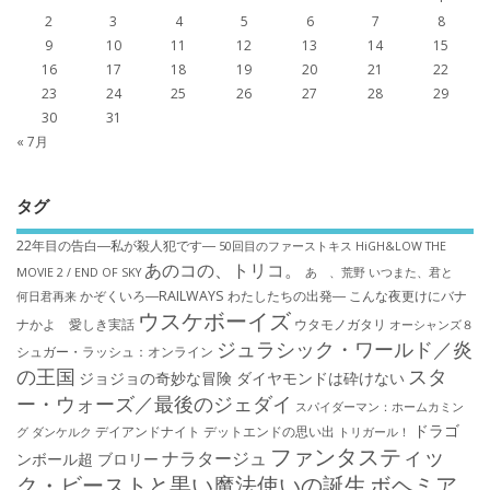
2
3
4
5
6
7
8
9
10
11
12
13
14
15
16
17
18
19
20
21
22
23
24
25
26
27
28
29
30
31
« 7月
タグ
22年目の告白―私が殺人犯です―
50回目のファーストキス
HiGH&LOW THE
あのコの、トリコ。
MOVIE 2 / END OF SKY
あゝ、荒野
いつまた、君と
かぞくいろ―RAILWAYS わたしたちの出発―
こんな夜更けにバナ
何日君再来
ウスケボーイズ
ナかよ 愛しき実話
ウタモノガタリ
オーシャンズ８
ジュラシック・ワールド／炎
シュガー・ラッシュ：オ​ンライン
の王国
スタ
ジョジョの奇妙な冒険 ダイヤモンドは砕けない
ー・ウォーズ／最後のジェダイ
スパイダーマン：ホームカミン
ドラゴ
デイアンドナイト
デットエンドの思い出
グ
ダンケルク
トリガール！
ファンタスティッ
ナラタージュ
ンボール超 ブロリー
ク・ビーストと黒い魔法使いの誕生
ボヘミア