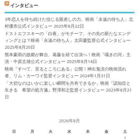
インタビュー
3年恋人を待ち続けた信じる眼差しの力。映画「永遠の待ち人」北
村優衣公式インタビュー
2025年8月22日
ドストエフスキーの「白夜」がモチーフ。その先の新たなエンデ
ィングとは？映画「永遠の待ち人」太田慶監督公式インタビュー
2025年8月20日
熊本豪雨の故郷が舞台、葛藤を経て出演へ！映画『囁きの河』主
演・中原丈雄公式インタビュー
2025年8月14日
映画『すべて、至るところにある』公開！神出鬼没の映画流れ
者、リム・カーワイ監督インタビュー
2024年1月31日
「大切なのはいかに楽しい瞬間を共有できるか」映画『認知症と
生きる 希望の処方箋』野澤和之監督インタビュー
2023年8月21
日
2026年8月
日
月
火
水
木
金
土
1