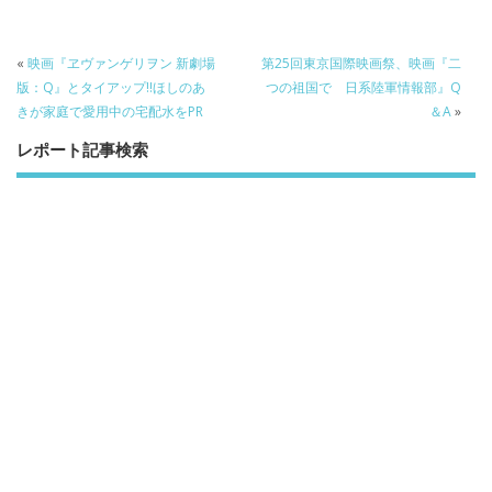
o
k
«
映画『ヱヴァンゲリヲン 新劇場
第25回東京国際映画祭、映画『二
版：Q』とタイアップ!!ほしのあ
つの祖国で 日系陸軍情報部』Q
きが家庭で愛用中の宅配水をPR
＆A
»
レポート記事検索