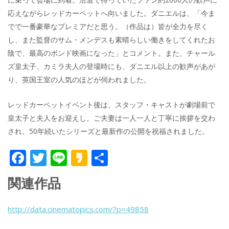
応えながらレッドカーペットへ向いました。ダニエルは、「今ま
でで一番豪華なプレミアだと思う。（作品は）皆が全力を尽く
し、また監督のサム・メンデスも素晴らしい働きをしてくれたお
陰で、最高のボンド映画になった」とコメント。また、チャール
ズ皇太子、カミラ夫人の登場時にも、ダニエル以上の歓声があが
り、英国王室の人気のほどが伺われました。
レッドカーペットイベント後は、スタッフ・キャストが劇場前で
皇太子と夫人をお迎えし、ご夫妻は一人一人と丁寧に挨拶を交わ
され、50年続いたシリーズと最新作の公開を祝福されました。
F
T
Li
K
共
ac
w
n
a
有
関連作品
e
itt
e
k
b
er
a
http://data.cinematopics.com/?p=49858
o
o