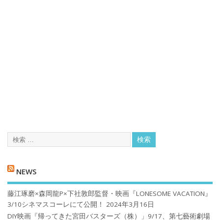
NEWS
藤江琢磨×森岡龍P×下社敦郎監督・映画『LONESOME VACATION』
3/10シネマスコーレにて公開！
2024年3月16日
DIY映画『帰ってきた宮田バスターズ（株）」9/17、第七藝術劇場