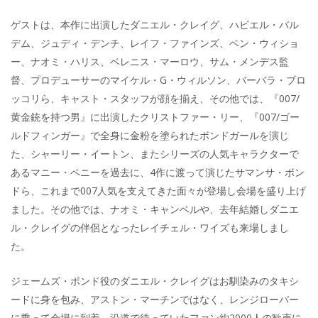
ゲストは、本作に出演したダニエル・クレイグ、ハビエル・バル
デム、ジュディ・デンチ、レイフ・ファインズ、ベン・ウィショ
ー、ナオミ・ハリス、ベレニス・マーロウ、サム・メンデス監
督、プロデューサーのマイケル・G・ウィルソン、バーバラ・ブロ
ッコリら、キャスト・スタッフが顔を揃え、その他では、『007/
黄金銃を持つ男』に出演したクリストファー・リー、『007/ゴー
ルドフィンガー』で全身に金粉を塗られたボンドガールを演じ
た、シャーリー・イートン、またシリーズの人気キャラクターで
あるマニー・ペニーを過去に、4作に渡って演じたサマンサ・ボン
ドら、これまで007人気を支えてきた面々が登場し会場を盛り上げ
ました。その他では、ナオミ・キャンベルや、去年結婚しダニエ
ル・クレイグの伴侶となったレイチェル・ワイズも来場しまし
た。
ジェームズ・ボンド役のダニエル・クレイグはお馴染みのタキシ
ードに身を包み、アストン・マーチンではなく、レンジローバー
に乗って会場に到着。沿道で待っていたファン約2000人の歓声に