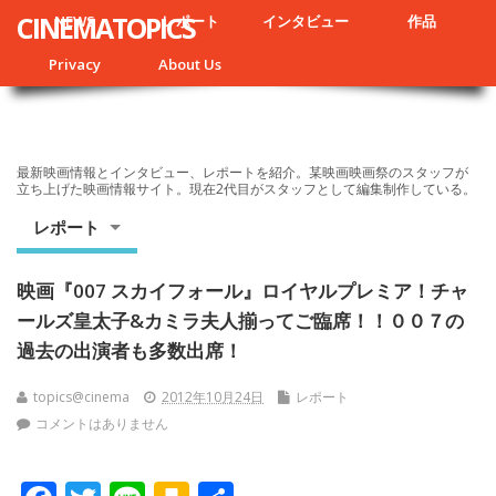
CINEMATOPICS
NEWS
レポート
インタビュー
作品
Privacy
About Us
最新映画情報とインタビュー、レポートを紹介。某映画映画祭のスタッフが
立ち上げた映画情報サイト。現在2代目がスタッフとして編集制作している。
レポート
映画『007 スカイフォール』ロイヤルプレミア！チャ
ールズ皇太子&カミラ夫人揃ってご臨席！！００７の
過去の出演者も多数出席！
topics@cinema
2012年10月24日
レポート
コメントはありません