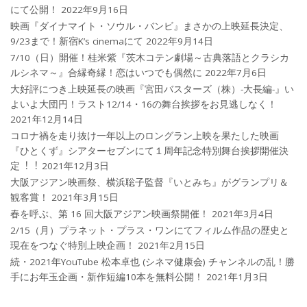
にて公開！
2022年9月16日
映画『ダイナマイト・ソウル・バンビ』まさかの上映延長決定、
9/23まで！新宿K’s cinemaにて
2022年9月14日
7/10（日）開催！桂米紫『茨木コテン劇場～古典落語とクラシカ
ルシネマ～』合縁奇縁！恋はいつでも偶然に
2022年7月6日
大好評につき上映延長の映画『宮田バスターズ（株）-大長編-』い
よいよ大団円！ラスト12/14・16の舞台挨拶をお見逃しなく！
2021年12月14日
コロナ禍を⾛り抜け⼀年以上のロングラン上映を果たした映画
『ひとくず』シアターセブンにて１周年記念特別舞台挨拶開催決
定︕︕
2021年12月3日
大阪アジアン映画祭、横浜聡子監督『いとみち』がグランプリ＆
観客賞！
2021年3月15日
春を呼ぶ、第 16 回大阪アジアン映画祭開催！
2021年3月4日
2/15（月）プラネット・プラス・ワンにてフィルム作品の歴史と
現在をつなぐ特別上映企画！
2021年2月15日
続・2021年YouTube 松本卓也 (シネマ健康会) チャンネルの乱！勝
手にお年玉企画・新作短編10本を無料公開！
2021年1月3日