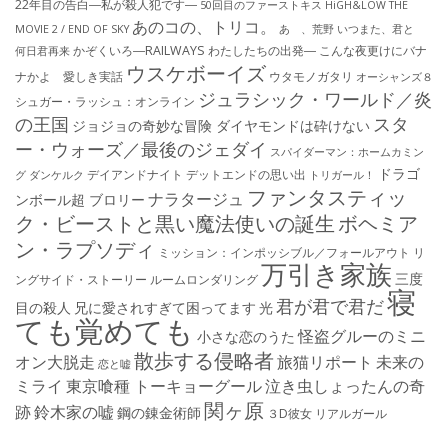
22年目の告白―私が殺人犯です―
50回目のファーストキス
HiGH&LOW THE
あのコの、トリコ。
MOVIE 2 / END OF SKY
あゝ、荒野
いつまた、君と
かぞくいろ―RAILWAYS わたしたちの出発―
こんな夜更けにバナ
何日君再来
ウスケボーイズ
ナかよ 愛しき実話
ウタモノガタリ
オーシャンズ８
ジュラシック・ワールド／炎
シュガー・ラッシュ：オ​ンライン
の王国
スタ
ジョジョの奇妙な冒険 ダイヤモンドは砕けない
ー・ウォーズ／最後のジェダイ
スパイダーマン：ホームカミン
ドラゴ
デイアンドナイト
デットエンドの思い出
グ
ダンケルク
トリガール！
ファンタスティッ
ナラタージュ
ンボール超 ブロリー
ク・ビーストと黒い魔法使いの誕生
ボヘミア
ン・ラプソディ
ミッション：インポッシブル／フォールアウト
リ
万引き家族
三度
ングサイド・ストーリー
ルームロンダリング
寝
君が君で君だ
目の殺人
兄に愛されすぎて困ってます
光
ても覚めても
怪盗グルーのミニ
小さな恋のうた
散歩する侵略者
オン大脱走
旅猫リポート
未来の
恋と嘘
ミライ
東京喰種 トーキョーグール
泣き虫しょったんの奇
関ヶ原
跡
鈴木家の嘘
鋼の錬金術師
３D彼女 リアルガール