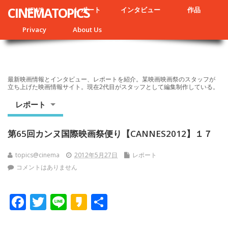
CINEMATOPICS
NEWS
レポート
インタビュー
作品
Privacy
About Us
最新映画情報とインタビュー、レポートを紹介。某映画映画祭のスタッフが
立ち上げた映画情報サイト。現在2代目がスタッフとして編集制作している。
レポート
第65回カンヌ国際映画祭便り【CANNES2012】１７
topics@cinema
2012年5月27日
レポート
コメントはありません
F
T
Li
K
共
ac
w
n
a
有