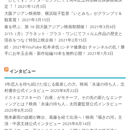
『ひとくず』シアターセブンにて１周年記念特別舞台挨拶開催決
定︕︕
2021年12月3日
大阪アジアン映画祭、横浜聡子監督『いとみち』がグランプリ＆
観客賞！
2021年3月15日
春を呼ぶ、第 16 回大阪アジアン映画祭開催！
2021年3月4日
2/15（月）プラネット・プラス・ワンにてフィルム作品の歴史と
現在をつなぐ特別上映企画！
2021年2月15日
続・2021年YouTube 松本卓也 (シネマ健康会) チャンネルの乱！勝
手にお年玉企画・新作短編10本を無料公開！
2021年1月3日
インタビュー
3年恋人を待ち続けた信じる眼差しの力。映画「永遠の待ち人」北
村優衣公式インタビュー
2025年8月22日
ドストエフスキーの「白夜」がモチーフ。その先の新たなエンデ
ィングとは？映画「永遠の待ち人」太田慶監督公式インタビュー
2025年8月20日
熊本豪雨の故郷が舞台、葛藤を経て出演へ！映画『囁きの河』主
演・中原丈雄公式インタビュー
2025年8月14日