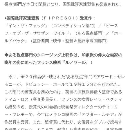
視点”部門が本日で閉幕となり、国際批評家連盟賞も発表された。
●国際批評家連盟賞（ＦＩＰＲＥＳＣＩ）受賞作：
『イン・ザ・フォッグ』（コンペティション部門）／『ビース
ツ・オブ・ザ・サウザン・ワイルド』（ある視点部門）／『ホー
ルドバック』（監督週間上映作：監督＆批評家週間部門）
◆ある視点部門のクロージング上映作は、印象派の偉大な画家の
晩年の姿に迫ったフランス映画『ルノワール』！
今回、全２０作品が上映された“ある視点”部門のアワード・セレ
モニーが、ドビュッシー・ホールで１９時１５分から行われた。
この部門の審査員を務めたのは、英国の演技派俳優＆監督である
ティム・ロス（審査委員長）、フランスの女優レイラ・ベクティ
ら総勢５名。授賞式の司会者は映画祭ディレクターのティエリ
ー・フレモーで、今年はメキシコ映画の『アフター・ルチア』が
作品賞を受賞。また、監督賞に代わり、女優賞をダブルで授与す
る結果となった。ところで、登壇した審査員を紹介し、各賞を発