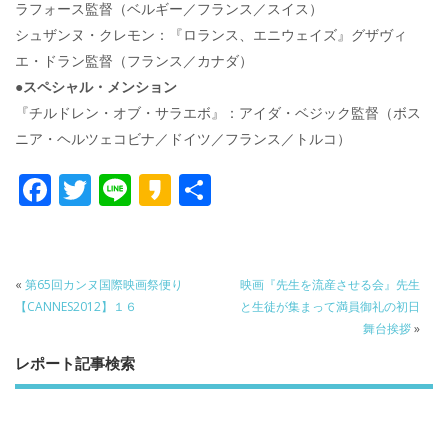
ラフォース監督（ベルギー／フランス／スイス）
シュザンヌ・クレモン：『ロランス、エニウェイズ』グザヴィ
エ・ドラン監督（フランス／カナダ）
●スペシャル・メンション
『チルドレン・オブ・サラエボ』：アイダ・ベジック監督（ボス
ニア・ヘルツェコビナ／ドイツ／フランス／トルコ）
F
T
Li
K
共
ac
w
n
a
有
e
itt
e
k
b
er
a
«
第65回カンヌ国際映画祭便り
映画『先生を流産させる会』先生
o
o
【CANNES2012】１６
と生徒が集まって満員御礼の初日
舞台挨拶
»
o
レポート記事検索
k