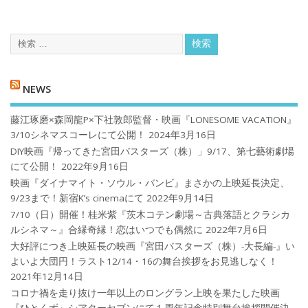
NEWS
藤江琢磨×森岡龍P×下社敦郎監督・映画『LONESOME VACATION』
3/10シネマスコーレにて公開！
2024年3月16日
DIY映画『帰ってきた宮田バスターズ（株）」9/17、第七藝術劇場
にて公開！
2022年9月16日
映画『ダイナマイト・ソウル・バンビ』まさかの上映延長決定、
9/23まで！新宿K’s cinemaにて
2022年9月14日
7/10（日）開催！桂米紫『茨木コテン劇場～古典落語とクラシカ
ルシネマ～』合縁奇縁！恋はいつでも偶然に
2022年7月6日
大好評につき上映延長の映画『宮田バスターズ（株）-大長編-』い
よいよ大団円！ラスト12/14・16の舞台挨拶をお見逃しなく！
2021年12月14日
コロナ禍を⾛り抜け⼀年以上のロングラン上映を果たした映画