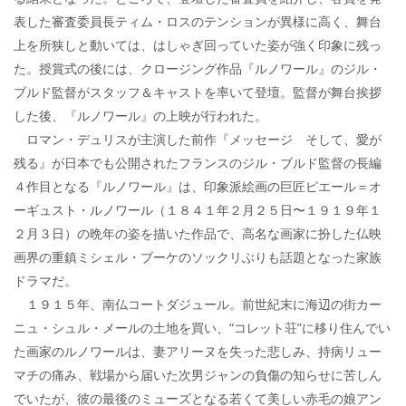
表した審査委員長ティム・ロスのテンションが異様に高く、舞台
上を所狭しと動いては、はしゃぎ回っていた姿が強く印象に残っ
た。授賞式の後には、クロージング作品『ルノワール』のジル・
ブルド監督がスタッフ＆キャストを率いて登壇。監督が舞台挨拶
した後、『ルノワール』の上映が行われた。
ロマン・デュリスが主演した前作『メッセージ そして、愛が
残る』が日本でも公開されたフランスのジル・ブルド監督の長編
４作目となる『ルノワール』は、印象派絵画の巨匠ピエール＝オ
ーギュスト・ルノワール（１８４１年２月２５日〜１９１９年１
２月３日）の晩年の姿を描いた作品で、高名な画家に扮した仏映
画界の重鎮ミシェル・ブーケのソックリぶりも話題となった家族
ドラマだ。
１９１５年、南仏コートダジュール。前世紀末に海辺の街カー
ニュ・シュル・メールの土地を買い、“コレット荘”に移り住んでい
た画家のルノワールは、妻アリーヌを失った悲しみ、持病リュー
マチの痛み、戦場から届いた次男ジャンの負傷の知らせに苦しん
でいたが、彼の最後のミューズとなる若くて美しい赤毛の娘アン