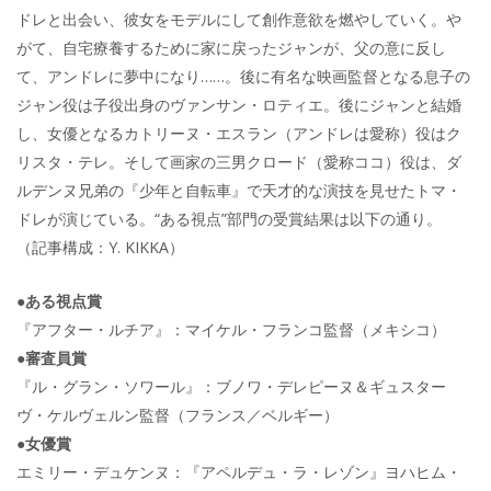
ドレと出会い、彼女をモデルにして創作意欲を燃やしていく。や
がて、自宅療養するために家に戻ったジャンが、父の意に反し
て、アンドレに夢中になり……。後に有名な映画監督となる息子の
ジャン役は子役出身のヴァンサン・ロティエ。後にジャンと結婚
し、女優となるカトリーヌ・エスラン（アンドレは愛称）役はク
リスタ・テレ。そして画家の三男クロード（愛称ココ）役は、ダ
ルデンヌ兄弟の『少年と自転車』で天才的な演技を見せたトマ・
ドレが演じている。“ある視点”部門の受賞結果は以下の通り。
（記事構成：Y. KIKKA）
●ある視点賞
『アフター・ルチア』：マイケル・フランコ監督（メキシコ）
●審査員賞
『ル・グラン・ソワール』：ブノワ・デレピーヌ＆ギュスター
ヴ・ケルヴェルン監督（フランス／ベルギー）
●女優賞
エミリー・デュケンヌ：『アペルデュ・ラ・レゾン』ヨハヒム・