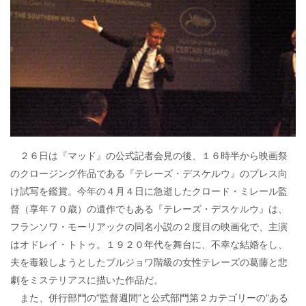
２６日は『マッド』の公式記者会見の後、１６時半から映画祭
のクロージング作品である『テレーズ・デスケルウ』のプレス向
け試写を鑑賞。今年の４月４日に急逝したクロード・ミレール監
督（享年７０歳）の遺作でもある『テレーズ・デスケルウ』は、
フランソワ・モーリアックの同名小説の２度目の映画化で、主演
はオドレイ・トトゥ。１９２０年代を舞台に、不幸な結婚をし、
夫を毒殺しようとしたブルジョワ階級の女性テレーズの葛藤と悲
劇をミステリアスに描いた作品だ。
また、併行部門の“監督週間”と公式部門第２カテゴリーの“ある