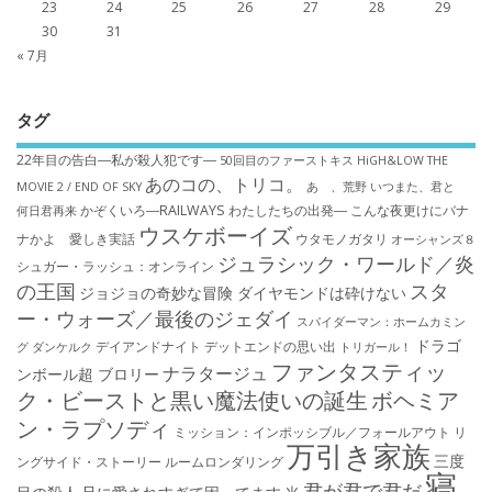
23
24
25
26
27
28
29
30
31
« 7月
タグ
22年目の告白―私が殺人犯です―
50回目のファーストキス
HiGH&LOW THE
あのコの、トリコ。
MOVIE 2 / END OF SKY
あゝ、荒野
いつまた、君と
かぞくいろ―RAILWAYS わたしたちの出発―
こんな夜更けにバナ
何日君再来
ウスケボーイズ
ナかよ 愛しき実話
ウタモノガタリ
オーシャンズ８
ジュラシック・ワールド／炎
シュガー・ラッシュ：オ​ンライン
の王国
スタ
ジョジョの奇妙な冒険 ダイヤモンドは砕けない
ー・ウォーズ／最後のジェダイ
スパイダーマン：ホームカミン
ドラゴ
デイアンドナイト
デットエンドの思い出
グ
ダンケルク
トリガール！
ファンタスティッ
ナラタージュ
ンボール超 ブロリー
ク・ビーストと黒い魔法使いの誕生
ボヘミア
ン・ラプソディ
ミッション：インポッシブル／フォールアウト
リ
万引き家族
三度
ングサイド・ストーリー
ルームロンダリング
寝
君が君で君だ