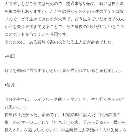
人間誰しもどこかでは死ぬので、交通事故や病気、時には自ら命
を絶つ事もありますが、ただその事がその人の人生の全てではな
いので、どう生きてきたかが大事で、どう生きていたかはその人
が命を失う最後まであることで、その最後の1分1秒に近いところ
にスポットを当てている映画です。
そのために、ある意味で案内役となる主人公が必要でした。
●相田
時間を如何に選択するかという事が描かれていると感じました。
●岩井
自分の中では、ライフワーク的テーマとして、生と死があるのだ
と思います。
長年作りたかった、宿願です。12歳の時に読んだ「銀河鉄道の
夜」のオマージュとして『打ち上げ花火、下から見るか? 横から
見るか? 』を撮ったのですが、学生時代に太宰治の「人間失格」を