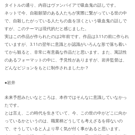
タイトルの通り、内容はヴァンパイアで吸血鬼の話しです。
ネットで今、自殺願望のある人たちが実際に繋がっている世の中
で、自殺したがっている人たちの血を頂くという吸血鬼の話しで
すが、このテーマは現代的だと感じました。
実はこの作品が作られたのは2年前です。作品は3.11の前に作られ
ていますが、3.11の翌年に意識とか認識がいろんな形で落ち着い
てから観ると、非常に有意義な作品だと思います。また、寓話性
のあるフォーマットの中に、予見性がありますが、岩井監督は、
どんなビジョンをもとに制作されましたか？
●岩井
未来予想みたいなところは、本作ではそんなに意識していなかっ
たです。
とは言え、この時代を生きていて、今、この世の中がどこに向か
っているかというのは、職業柄どうしても考えざるを得ないの
で、そうしていると人より早く気が付く事があると思います。