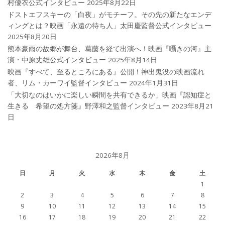
村優衣公式インタビュー
2025年8月22日
ドストエフスキーの「白夜」がモチーフ。その先の新たなエンデ
ィングとは？映画「永遠の待ち人」太田慶監督公式インタビュー
2025年8月20日
熊本豪雨の故郷が舞台、葛藤を経て出演へ！映画『囁きの河』主
演・中原丈雄公式インタビュー
2025年8月14日
映画『すべて、至るところにある』公開！神出鬼没の映画流れ
者、リム・カーワイ監督インタビュー
2024年1月31日
「大切なのはいかに楽しい瞬間を共有できるか」映画『認知症と
生きる 希望の処方箋』野澤和之監督インタビュー
2023年8月21
日
2026年8月
日
月
火
水
木
金
土
1
2
3
4
5
6
7
8
9
10
11
12
13
14
15
16
17
18
19
20
21
22