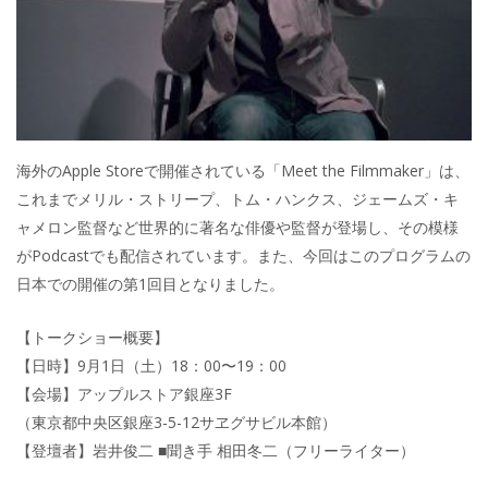
海外のApple Storeで開催されている「Meet the Filmmaker」は、
これまでメリル・ストリープ、トム・ハンクス、ジェームズ・キ
ャメロン監督など世界的に著名な俳優や監督が登場し、その模様
がPodcastでも配信されています。また、今回はこのプログラムの
日本での開催の第1回目となりました。
【トークショー概要】
【日時】9月1日（土）18：00〜19：00
【会場】アップルストア銀座3F
（東京都中央区銀座3-5-12サヱグサビル本館）
【登壇者】岩井俊二 ■聞き手 相田冬二（フリーライター）