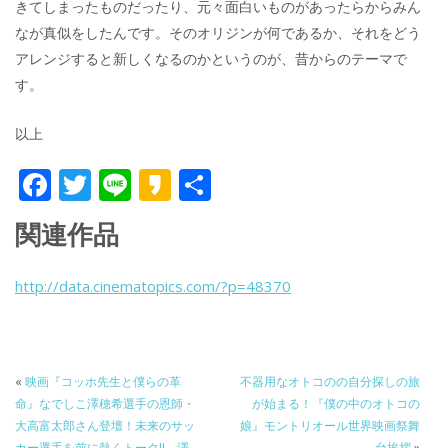
きてしまったものだったり、元々面白いものがあったらからみん
なが真似をしたんです。そのオリジンが何であるか、それをどう
アレンジすると新しくなるのかというのが、昔からのテーマで
す。
以上
F
T
Li
K
共
ac
w
n
a
有
関連作品
e
itt
e
k
b
er
a
http://data.cinematopics.com/?p=48370
o
o
o
k
«
映画『コッホ先生と僕らの革
不器用なオトコのの自分探しの旅
命』なでしこ澤穂希選手の恩師・
が始まる！『僕の中のオトコの
大高富太郎さん登壇！未来のサッ
娘』モントリオール世界映画祭舞
カー選手を前に熱くトーク!! 澤
台挨拶
»