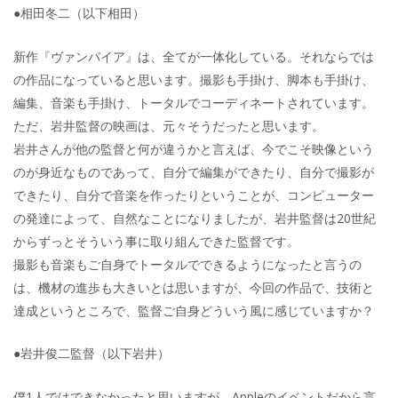
●相田冬二（以下相田）
新作『ヴァンパイア』は、全てが一体化している。それならでは
の作品になっていると思います。撮影も手掛け、脚本も手掛け、
編集、音楽も手掛け、トータルでコーディネートされています。
ただ、岩井監督の映画は、元々そうだったと思います。
岩井さんが他の監督と何が違うかと言えば、今でこそ映像という
のが身近なものであって、自分で編集ができたり、自分で撮影が
できたり、自分で音楽を作ったりということが、コンピューター
の発達によって、自然なことになりましたが、岩井監督は20世紀
からずっとそういう事に取り組んできた監督です。
撮影も音楽もご自身でトータルでできるようになったと言うの
は、機材の進歩も大きいとは思いますが、今回の作品で、技術と
達成というところで、監督ご自身どういう風に感じていますか？
●岩井俊二監督（以下岩井）
僕1人ではできなかったと思いますが、Appleのイベントだから言