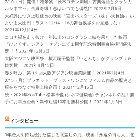
7/10（日）開催！桂米紫『茨木コテン劇場～古典落語とクラシカ
ルシネマ～』合縁奇縁！恋はいつでも偶然に
2022年7月6日
大好評につき上映延長の映画『宮田バスターズ（株）-大長編-』い
よいよ大団円！ラスト12/14・16の舞台挨拶をお見逃しなく！
2021年12月14日
コロナ禍を⾛り抜け⼀年以上のロングラン上映を果たした映画
『ひとくず』シアターセブンにて１周年記念特別舞台挨拶開催決
定︕︕
2021年12月3日
大阪アジアン映画祭、横浜聡子監督『いとみち』がグランプリ＆
観客賞！
2021年3月15日
春を呼ぶ、第 16 回大阪アジアン映画祭開催！
2021年3月4日
2/15（月）プラネット・プラス・ワンにてフィルム作品の歴史と
現在をつなぐ特別上映企画！
2021年2月15日
続・2021年YouTube 松本卓也 (シネマ健康会) チャンネルの乱！勝
手にお年玉企画・新作短編10本を無料公開！
2021年1月3日
インタビュー
3年恋人を待ち続けた信じる眼差しの力。映画「永遠の待ち人」北