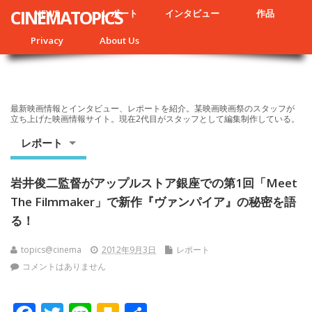
CINEMATOPICS
NEWS
レポート
インタビュー
作品
Privacy
About Us
最新映画情報とインタビュー、レポートを紹介。某映画映画祭のスタッフが
立ち上げた映画情報サイト。現在2代目がスタッフとして編集制作している。
レポート
岩井俊二監督がアップルストア銀座での第1回「Meet
The Filmmaker」で新作『ヴァンパイア』の秘密を語
る！
topics@cinema
2012年9月3日
レポート
コメントはありません