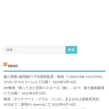
NEWS
藤江琢磨×森岡龍P×下社敦郎監督・映画『LONESOME VACATION』
3/10シネマスコーレにて公開！
2024年3月16日
DIY映画『帰ってきた宮田バスターズ（株）」9/17、第七藝術劇場
にて公開！
2022年9月16日
映画『ダイナマイト・ソウル・バンビ』まさかの上映延長決定、
9/23まで！新宿K’s cinemaにて
2022年9月14日