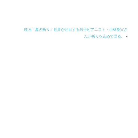
映画『夏の祈り』世界が注目する若手ピアニスト・小林愛実さ
んが祈りを込めて語る。
»