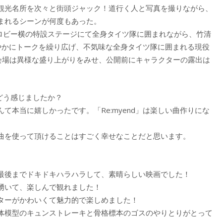
観光名所を次々と街頭ジャック！道行く人と写真を撮りながら、
まれるシーンが何度もあった。
3のロビー横の特設ステージにて全身タイツ隊に囲まれながら、竹清
やかにトークを繰り広げ、不気味な全身タイツ隊に囲まれる現役
に会場は異様な盛り上がりをみせ、公開前にキャラクターの露出は
てどう感じましたか？
て本当に嬉しかったです。「Re:myend」は楽しい曲作りにな
曲を使って頂けることはすごく幸せなことだと思います。
最後までドキドキハラハラして、素晴らしい映画でした！
湧いて、楽しんで観れました！
ターがかわいくて魅力的で楽しめました！
体模型のキュンストレーキと骨格標本のゴスのやりとりがとって