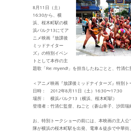
b
er
a
8月11日（土）
o
o
16:30から、横
o
浜、桜木町駅の横
浜バルク13にてア
k
ニメ映画『放課後
ミッドナイター
ズ』の特別イベン
トとして本作の主
題歌「Re: myend!」を担当したねごとと、竹
＜アニメ映画『放課後ミッドナイターズ』特別
日時： 2012年8月11日（土）16:30〜17:30
場所： 横浜バルク13（横浜、桜木町駅）
登壇者：竹清仁監督、ねごと（蒼山幸子、沙田瑞
お、特別トークショーの前には、本映画の主人公
隊が横浜の桜木町駅を出発、電車＆徒歩で中華街