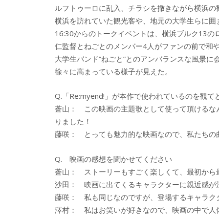
ルフトゥーロに乱入、チラシを撒きながら横浜の
横浜を訪れていた観光客や、地元の大学生らに囲
16:30からのトークイベントは、横浜ブルク1
仁監督とねごとのメンバー4人がファンの前で和
大学生バンド”ねごと”とのアンバランスな風景
徐々に高まっている様子が見えた。
Q.「Re:myend!」が本作で使われているのを観
蒼山： この映画の主題歌として使って頂けるなん
りました！
藤咲： とっても魅力的な映画なので、私たちの
Q. 映画の感想を聞かせてください
蒼山： ストーリーもすごく楽しくて、最初から
沙田： 映画に出てくるキャラクターに親近感が
藤咲： 私も同じなのですが、登場するキャラク
澤村： 私はお笑いが好きなので、映画の中で人