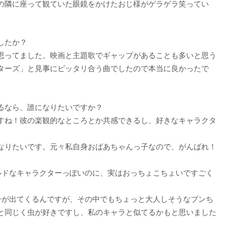
の隣に座って観ていた眼鏡をかけたおじ様がゲラゲラ笑ってい
したか？
思ってました。映画と主題歌でギャップがあることも多いと思う
ターズ」と見事にピッタリ合う曲でしたので本当に良かったで
るなら、誰になりたいですか？
すね！彼の楽観的なところとか共感できるし、好きなキャラクタ
なりたいです。元々私自身おばあちゃんっ子なので、がんばれ！
ルドなキャラクターっぽいのに、実はおっちょこちょいですごく
子が出てくるんですが、その中でもちょっと大人しそうなブンち
と同じく虫が好きですし、私のキャラと似てるかもと思いました