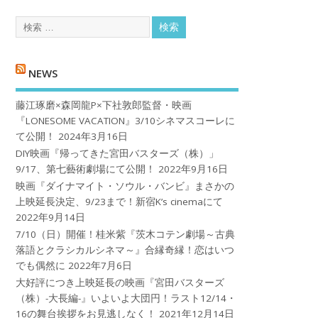
NEWS
藤江琢磨×森岡龍P×下社敦郎監督・映画
『LONESOME VACATION』3/10シネマスコーレに
て公開！
2024年3月16日
DIY映画『帰ってきた宮田バスターズ（株）」
9/17、第七藝術劇場にて公開！
2022年9月16日
映画『ダイナマイト・ソウル・バンビ』まさかの
上映延長決定、9/23まで！新宿K’s cinemaにて
2022年9月14日
7/10（日）開催！桂米紫『茨木コテン劇場～古典
落語とクラシカルシネマ～』合縁奇縁！恋はいつ
でも偶然に
2022年7月6日
大好評につき上映延長の映画『宮田バスターズ
（株）-大長編-』いよいよ大団円！ラスト12/14・
16の舞台挨拶をお見逃しなく！
2021年12月14日