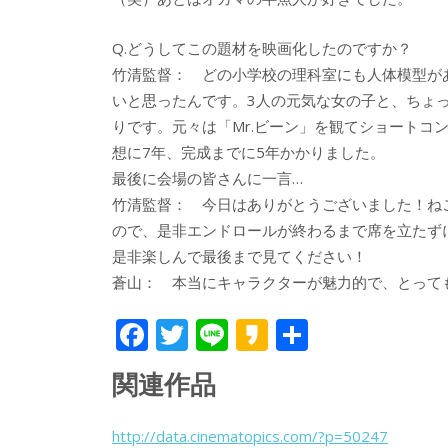
Q.どうしてこの題材を映画化したのですか？
竹清監督： どの小学校の理科室にも人体模型が
いと思ったんです。3人の元気な女の子と、ちょ
りです。元々は「Mr.ビーン」を観てショートコ
想に7年、完成までに5年かかりました。
最後に会場の皆さんに一言…
竹清監督： 今日はありがとうございました！ねごと
ので、是非エンドロールが終わるまで席を立たず
是非楽しんで最後まで見てください！
蒼山： 本当にキャラクターが魅力的で、とって
F
T
Li
K
共
ac
w
n
a
有
関連作品
e
itt
e
k
b
er
a
http://data.cinematopics.com/?p=50247