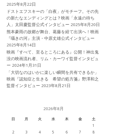
2025年8月22日
ドストエフスキーの「白夜」がモチーフ。その先
の新たなエンディングとは？映画「永遠の待ち
人」太田慶監督公式インタビュー
2025年8月20日
熊本豪雨の故郷が舞台、葛藤を経て出演へ！映画
『囁きの河』主演・中原丈雄公式インタビュー
2025年8月14日
映画『すべて、至るところにある』公開！神出鬼
没の映画流れ者、リム・カーワイ監督インタビュ
ー
2024年1月31日
「大切なのはいかに楽しい瞬間を共有できるか」
映画『認知症と生きる 希望の処方箋』野澤和之
監督インタビュー
2023年8月21日
2026年8月
日
月
火
水
木
金
土
1
2
3
4
5
6
7
8