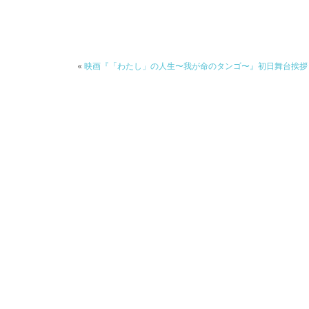
o
o
o
k
«
映画『「わたし」の人生〜我が命のタンゴ〜』初日舞台挨拶