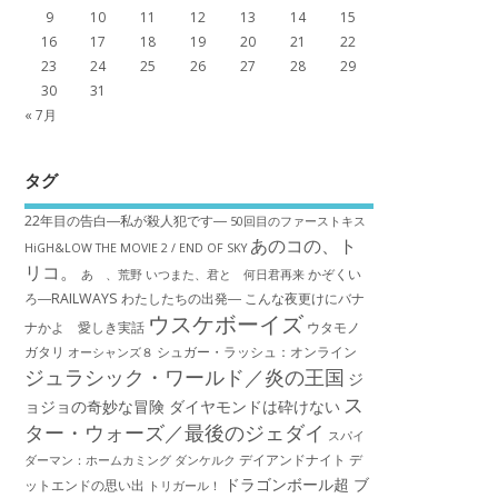
9
10
11
12
13
14
15
16
17
18
19
20
21
22
23
24
25
26
27
28
29
30
31
« 7月
タグ
22年目の告白―私が殺人犯です―
50回目のファーストキス
あのコの、ト
HiGH&LOW THE MOVIE 2 / END OF SKY
リコ。
かぞくい
あゝ、荒野
いつまた、君と 何日君再来
ろ―RAILWAYS わたしたちの出発―
こんな夜更けにバナ
ウスケボーイズ
ナかよ 愛しき実話
ウタモノ
ガタリ
シュガー・ラッシュ：オ​ンライン
オーシャンズ８
ジュラシック・ワールド／炎の王国
ジ
ス
ョジョの奇妙な冒険 ダイヤモンドは砕けない
ター・ウォーズ／最後のジェダイ
スパイ
デイアンドナイト
デ
ダーマン：ホームカミング
ダンケルク
ドラゴンボール超 ブ
ットエンドの思い出
トリガール！