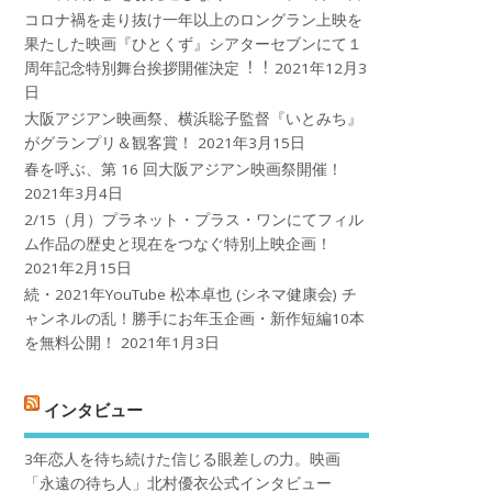
コロナ禍を⾛り抜け⼀年以上のロングラン上映を
果たした映画『ひとくず』シアターセブンにて１
周年記念特別舞台挨拶開催決定︕︕
2021年12月3
日
大阪アジアン映画祭、横浜聡子監督『いとみち』
がグランプリ＆観客賞！
2021年3月15日
春を呼ぶ、第 16 回大阪アジアン映画祭開催！
2021年3月4日
2/15（月）プラネット・プラス・ワンにてフィル
ム作品の歴史と現在をつなぐ特別上映企画！
2021年2月15日
続・2021年YouTube 松本卓也 (シネマ健康会) チ
ャンネルの乱！勝手にお年玉企画・新作短編10本
を無料公開！
2021年1月3日
インタビュー
3年恋人を待ち続けた信じる眼差しの力。映画
「永遠の待ち人」北村優衣公式インタビュー