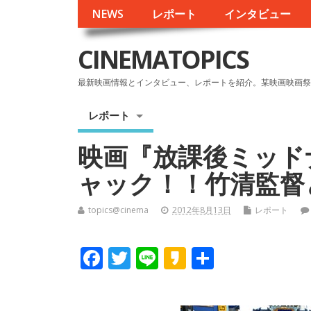
NEWS
レポート
インタビュー
CINEMATOPICS
最新映画情報とインタビュー、レポートを紹介。某映画映画祭
レポート
映画『放課後ミッド
ャック！！竹清監督
topics@cinema
2012年8月13日
レポート
F
T
Li
K
共
ac
w
n
a
有
e
itt
e
k