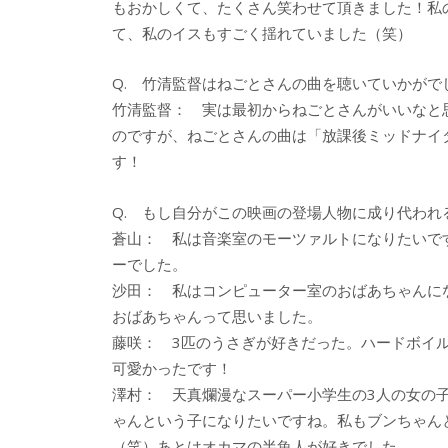
もおかしくて、たくさん笑わせて頂きました！私
て、私のイスもすごく揺れていました（笑）
Q. 竹清監督はねごとさんの曲を聴いていかがで
竹清監督： 実は最初からねごとさんがいいなと
のですが、ねごとさんの曲は「放課後ミッドナイ
す！
Q. もし自分がこの映画の登場人物に成り代われ
蒼山： 私は音楽室のモーツァルトになりたいで
ーでした。
沙田： 私はコンピューター室のおばあちゃんに
おばあちゃんって思いました。
藤咲： 3匹のうさぎが好きだった。ハードボイ
可愛かったです！
澤村： 天真爛漫なスーパー小学生の3人の女の
ゃんという子になりたいですね。私もブンちゃん
（笑）あとはオカマの半魚人が好きでした。