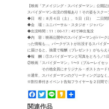
【映画「アメイジング・スパイダーマン」公開
スパイダーマン出没の情報あり！その姿をスクー
◆日 程：８月４日（土）、５日（日） 二日間
◆会 場：ユニバーサル・スタジオ・ジャパン
◆出没時間：11：00-17：45で神出鬼没
◆内 容：映画公開中のスパイダーマンがパーク
った情報も…。パークゲストが出没するスパイダ
に届けると、抽選で報酬（プレゼント）がもらえ
◆報 酬：①スパイダーマンと写真をとろう／1
②映画「スパイダーマン」1〜3（ブルーレイセッ
その他全員にオリジナル・ポストカードを
※通常、スパイダーマンのグリーティングはなく
※割引券付きイベント告知フライヤーを２日間で
F
T
Li
K
共
ac
w
n
a
有
関連作品