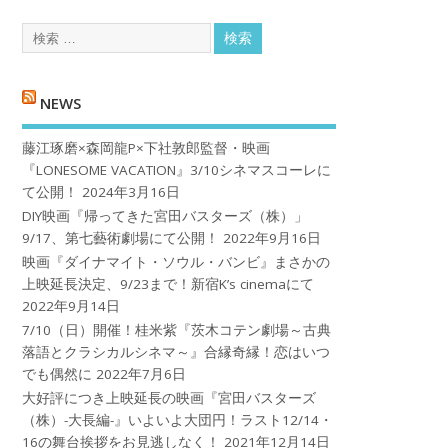
NEWS
藤江琢磨×森岡龍P×下社敦郎監督・映画
『LONESOME VACATION』3/10シネマスコーレに
て公開！
2024年3月16日
DIY映画『帰ってきた宮田バスターズ（株）」
9/17、第七藝術劇場にて公開！
2022年9月16日
映画『ダイナマイト・ソウル・バンビ』まさかの
上映延長決定、9/23まで！新宿K’s cinemaにて
2022年9月14日
7/10（日）開催！桂米紫『茨木コテン劇場～古典
落語とクラシカルシネマ～』合縁奇縁！恋はいつ
でも偶然に
2022年7月6日
大好評につき上映延長の映画『宮田バスターズ
（株）-大長編-』いよいよ大団円！ラスト12/14・
16の舞台挨拶をお見逃しなく！
2021年12月14日