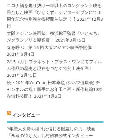
コロナ禍を⾛り抜け⼀年以上のロングラン上映を
果たした映画『ひとくず』シアターセブンにて１
周年記念特別舞台挨拶開催決定︕︕
2021年12月3
日
大阪アジアン映画祭、横浜聡子監督『いとみち』
がグランプリ＆観客賞！
2021年3月15日
春を呼ぶ、第 16 回大阪アジアン映画祭開催！
2021年3月4日
2/15（月）プラネット・プラス・ワンにてフィル
ム作品の歴史と現在をつなぐ特別上映企画！
2021年2月15日
続・2021年YouTube 松本卓也 (シネマ健康会) チ
ャンネルの乱！勝手にお年玉企画・新作短編10本
を無料公開！
2021年1月3日
インタビュー
3年恋人を待ち続けた信じる眼差しの力。映画
「永遠の待ち人」北村優衣公式インタビュー