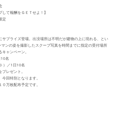
記念
プして報酬をＧＥＴせよ！】
限定
にサプライズ登場。出没場所は不明だが建物の上に現れる、とい
ーマンの姿を撮影したスクープ写真を時間までに指定の受付場所
るキャンペーン。
日10名
ト）／1日10名
プレゼント。
、今回特別となります。
１０万枚配布予定です。