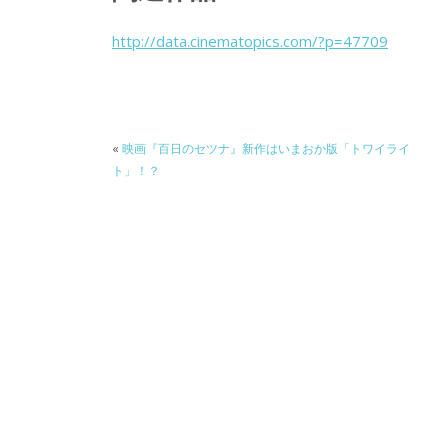
e
itt
e
k
b
er
a
http://data.cinematopics.com/?p=47709
o
o
o
k
«
映画『百日のセツナ』新作はいまおか版「トワイライ
ト」！？