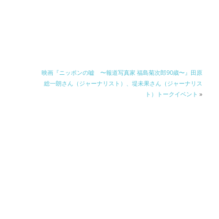
映画『ニッポンの嘘 〜報道写真家 福島菊次郎90歳〜』田原
総一朗さん（ジャーナリスト）、堤未果さん（ジャーナリス
ト）トークイベント
»