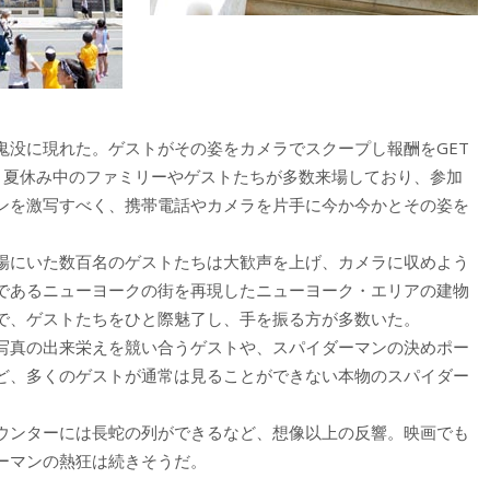
鬼没に現れた。ゲストがその姿をカメラでスクープし報酬をGET
、夏休み中のファミリーやゲストたちが多数来場しており、参加
ンを激写すべく、携帯電話やカメラを片手に今か今かとその姿を
場にいた数百名のゲストたちは大歓声を上げ、カメラに収めよう
であるニューヨークの街を再現したニューヨーク・エリアの建物
で、ゲストたちをひと際魅了し、手を振る方が多数いた。
写真の出来栄えを競い合うゲストや、スパイダーマンの決めポー
ど、多くのゲストが通常は見ることができない本物のスパイダー
カウンターには長蛇の列ができるなど、想像以上の反響。映画でも
ーマンの熱狂は続きそうだ。