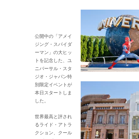
e
itt
e
k
b
er
a
o
o
o
公開中の「アメイ
ジング・スパイダ
k
ーマン」の大ヒッ
トを記念した、ユ
ニバーサル・スタ
ジオ・ジャパン特
別限定イベントが
本日スタートしま
した。
世界最高と評され
るライド・アトラ
クション、クール