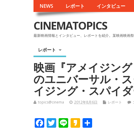
NEWS
レポート
インタビュー
CINEMATOPICS
最新映画情報とインタビュー、レポートを紹介。某映画映画祭
レポート
映画『アメイジング
のユニバーサル・ス
イジング・スパイダ
topics@cinema
2012年8月6日
レポート
F
T
Li
K
共
ac
w
n
a
有