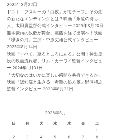
2025年8月22日
ドストエフスキーの「白夜」がモチーフ。その先
の新たなエンディングとは？映画「永遠の待ち
人」太田慶監督公式インタビュー
2025年8月20日
熊本豪雨の故郷が舞台、葛藤を経て出演へ！映画
『囁きの河』主演・中原丈雄公式インタビュー
2025年8月14日
映画『すべて、至るところにある』公開！神出鬼
没の映画流れ者、リム・カーワイ監督インタビュ
ー
2024年1月31日
「大切なのはいかに楽しい瞬間を共有できるか」
映画『認知症と生きる 希望の処方箋』野澤和之
監督インタビュー
2023年8月21日
2026年8月
日
月
火
水
木
金
土
1
2
3
4
5
6
7
8