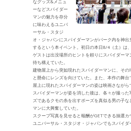
なグッズ&メニュ
ーなどスパイダー
マンの魅力を存分
に味わえるユニバ
ーサル・スタジ
オ・ジャパンにスパイダーマンがパーク内を神出
するという本イベント。初日の本日8/4（土）は
ゲストは出没場所のヒントを頼りにスパイダーマ
待ち構えていた。
建物屋上から突如現れたスパイダーマンに、その
と懸命にレンズを向けていた。また、本作の舞台
屋上に現れたスパイダーマンの姿は映画さながら
スパイダーマンが姿を消した後は、各々が撮った
ズであるクモの糸を出すポーズを真似る男の子な
マンに大興奮していた。
スクープ写真を見せると報酬がGETできる抽選
ユニバーサル・スタジオ・ジャパンでもスパイダ