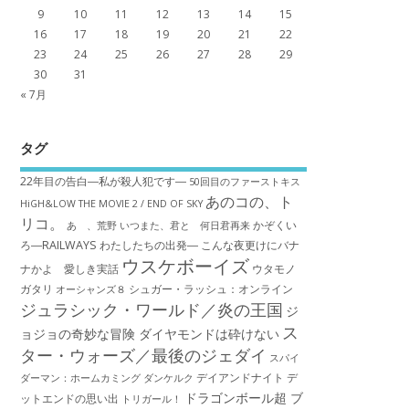
9
10
11
12
13
14
15
16
17
18
19
20
21
22
23
24
25
26
27
28
29
30
31
« 7月
タグ
22年目の告白―私が殺人犯です―
50回目のファーストキス
あのコの、ト
HiGH&LOW THE MOVIE 2 / END OF SKY
リコ。
かぞくい
あゝ、荒野
いつまた、君と 何日君再来
ろ―RAILWAYS わたしたちの出発―
こんな夜更けにバナ
ウスケボーイズ
ナかよ 愛しき実話
ウタモノ
ガタリ
シュガー・ラッシュ：オ​ンライン
オーシャンズ８
ジュラシック・ワールド／炎の王国
ジ
ス
ョジョの奇妙な冒険 ダイヤモンドは砕けない
ター・ウォーズ／最後のジェダイ
スパイ
デイアンドナイト
デ
ダーマン：ホームカミング
ダンケルク
ドラゴンボール超 ブ
ットエンドの思い出
トリガール！