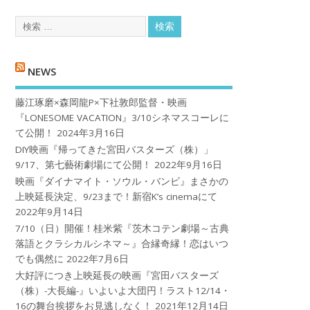
NEWS
藤江琢磨×森岡龍P×下社敦郎監督・映画
『LONESOME VACATION』3/10シネマスコーレに
て公開！
2024年3月16日
DIY映画『帰ってきた宮田バスターズ（株）」
9/17、第七藝術劇場にて公開！
2022年9月16日
映画『ダイナマイト・ソウル・バンビ』まさかの
上映延長決定、9/23まで！新宿K’s cinemaにて
2022年9月14日
7/10（日）開催！桂米紫『茨木コテン劇場～古典
落語とクラシカルシネマ～』合縁奇縁！恋はいつ
でも偶然に
2022年7月6日
大好評につき上映延長の映画『宮田バスターズ
（株）-大長編-』いよいよ大団円！ラスト12/14・
16の舞台挨拶をお見逃しなく！
2021年12月14日