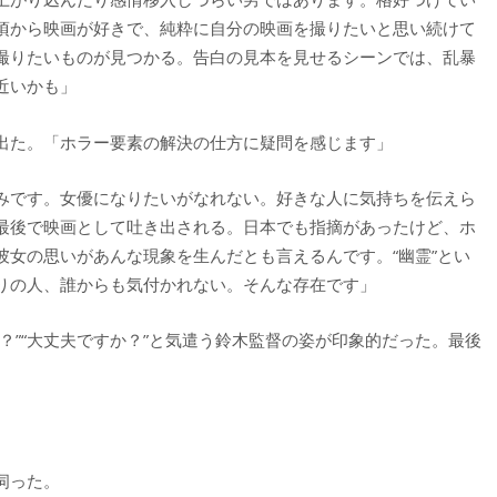
頃から映画が好きで、純粋に自分の映画を撮りたいと思い続けて
撮りたいものが見つかる。告白の見本を見せるシーンでは、乱暴
近いかも」
出た。「ホラー要素の解決の仕方に疑問を感じます」
みです。女優になりたいがなれない。好きな人に気持ちを伝えら
最後で映画として吐き出される。日本でも指摘があったけど、ホ
彼女の思いがあんな現象を生んだとも言えるんです。“幽霊”とい
りの人、誰からも気付かれない。そんな存在です」
？”“大丈夫ですか？”と気遣う鈴木監督の姿が印象的だった。最後
伺った。