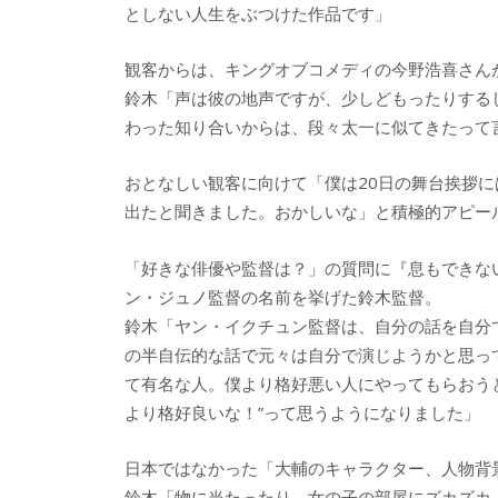
としない人生をぶつけた作品です」
観客からは、キングオブコメディの今野浩喜さん
鈴木「声は彼の地声ですが、少しどもったりする
わった知り合いからは、段々太一に似てきたって
おとなしい観客に向けて「僕は20日の舞台挨拶
出たと聞きました。おかしいな」と積極的アピー
「好きな俳優や監督は？」の質問に『息もできな
ン・ジュノ監督の名前を挙げた鈴木監督。
鈴木「ヤン・イクチュン監督は、自分の話を自分
の半自伝的な話で元々は自分で演じようかと思っ
て有名な人。僕より格好悪い人にやってもらおう
より格好良いな！”って思うようになりました」
日本ではなかった「大輔のキャラクター、人物背
鈴木「物に当たったり、女の子の部屋にズカズカ