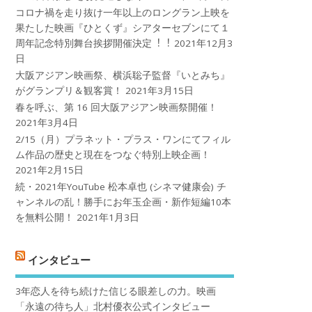
コロナ禍を⾛り抜け⼀年以上のロングラン上映を
果たした映画『ひとくず』シアターセブンにて１
周年記念特別舞台挨拶開催決定︕︕
2021年12月3
日
大阪アジアン映画祭、横浜聡子監督『いとみち』
がグランプリ＆観客賞！
2021年3月15日
春を呼ぶ、第 16 回大阪アジアン映画祭開催！
2021年3月4日
2/15（月）プラネット・プラス・ワンにてフィル
ム作品の歴史と現在をつなぐ特別上映企画！
2021年2月15日
続・2021年YouTube 松本卓也 (シネマ健康会) チ
ャンネルの乱！勝手にお年玉企画・新作短編10本
を無料公開！
2021年1月3日
インタビュー
3年恋人を待ち続けた信じる眼差しの力。映画
「永遠の待ち人」北村優衣公式インタビュー