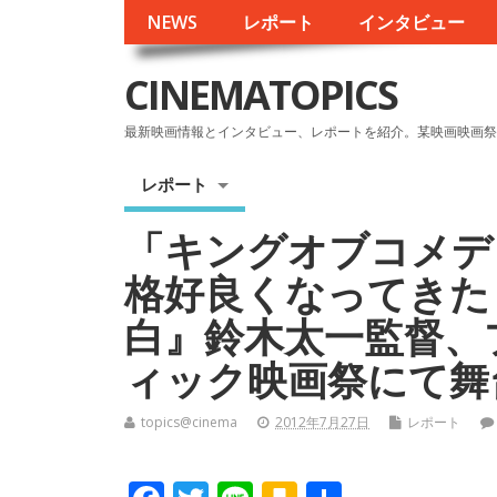
NEWS
レポート
インタビュー
CINEMATOPICS
最新映画情報とインタビュー、レポートを紹介。某映画映画祭
レポート
「キングオブコメデ
格好良くなってきた
白』鈴木太一監督、
ィック映画祭にて舞
topics@cinema
2012年7月27日
レポート