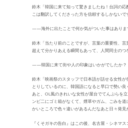
鈴木「韓国に来て知って驚きましたね！台詞の応
こは翻訳してくださった方を信頼するしかないで
——海外に出たことで何か気がついた事はありま
鈴木「当たり前のことですが、言葉の重要性、言
超えて分かりあえる瞬間もあって、人間同士のつ
——韓国に来て街や人の印象はいかがでしたか？
鈴木「映画祭のスタッフで日本語が話せる女性が
とりしているのに、韓国語になると早口で勢い良
あと、OL風のきれいな女性が屋台でてんぷらを
ンビ二にゴミ箱がなくて、煙草やガム、ごみを道
かいところで色々違いがあるんだなあと日々発見
『くそガキの告白』はこの後、名古屋・シネマスコ