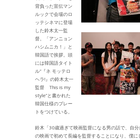
背負った宣伝マン
ルックで会場のロ
ッテシネマに登場
した鈴木太一監
督。「アンニョン
ハシムニカ！」と
韓国語で挨拶。頭
には韓国語タイト
ル“『ネ モッテロ
ヘラ!』の鈴木太一
監督 This is my
style”と書かれた
韓国仕様のプレー
トをつけている。
鈴木「30歳過ぎて映画監督になる男の話で、自分
の映画で初めて長編を監督することになり、僕に