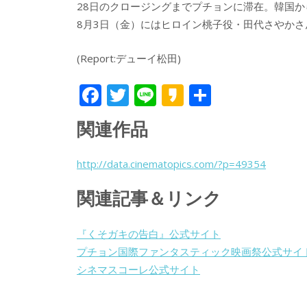
28日のクロージングまでプチョンに滞在。韓国
8月3日（金）にはヒロイン桃子役・田代さやか
(Report:デューイ松田)
F
T
Li
K
共
ac
w
n
a
有
関連作品
e
itt
e
k
b
er
a
http://data.cinematopics.com/?p=49354
o
o
関連記事＆リンク
o
k
『くそガキの告白』公式サイト
プチョン国際ファンタスティック映画祭公式サイ
シネマスコーレ公式サイト