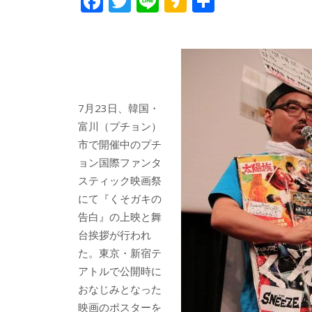
F
T
Li
K
共
ac
w
n
a
有
e
itt
e
k
b
er
a
o
o
o
7月23日、韓国・
富川（プチョン）
k
市で開催中のプチ
ョン国際ファンタ
スティック映画祭
にて『くそガキの
告白』の上映と舞
台挨拶が行われ
た。東京・新宿テ
アトルで公開時に
おなじみとなった
映画のポスターを