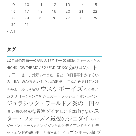
9
10
11
12
13
14
15
16
17
18
19
20
21
22
23
24
25
26
27
28
29
30
31
« 7月
タグ
22年目の告白―私が殺人犯です―
50回目のファーストキス
あのコの、ト
HiGH&LOW THE MOVIE 2 / END OF SKY
リコ。
かぞくい
あゝ、荒野
いつまた、君と 何日君再来
ろ―RAILWAYS わたしたちの出発―
こんな夜更けにバナ
ウスケボーイズ
ナかよ 愛しき実話
ウタモノ
ガタリ
シュガー・ラッシュ：オ​ンライン
オーシャンズ８
ジュラシック・ワールド／炎の王国
ジ
ス
ョジョの奇妙な冒険 ダイヤモンドは砕けない
ター・ウォーズ／最後のジェダイ
スパイ
デイアンドナイト
デ
ダーマン：ホームカミング
ダンケルク
ドラゴンボール超 ブ
ットエンドの思い出
トリガール！