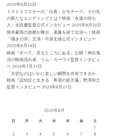
2025年8月22日
ドストエフスキーの「白夜」がモチーフ。その先
の新たなエンディングとは？映画「永遠の待ち
人」太田慶監督公式インタビュー
2025年8月20日
熊本豪雨の故郷が舞台、葛藤を経て出演へ！映画
『囁きの河』主演・中原丈雄公式インタビュー
2025年8月14日
映画『すべて、至るところにある』公開！神出鬼
没の映画流れ者、リム・カーワイ監督インタビュ
ー
2024年1月31日
「大切なのはいかに楽しい瞬間を共有できるか」
映画『認知症と生きる 希望の処方箋』野澤和之
監督インタビュー
2023年8月21日
2026年8月
日
月
火
水
木
金
土
1
2
3
4
5
6
7
8