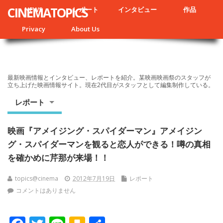
CINEMATOPICS
NEWS
レポート
インタビュー
作品
Privacy
About Us
最新映画情報とインタビュー、レポートを紹介。某映画映画祭のスタッフが
立ち上げた映画情報サイト。現在2代目がスタッフとして編集制作している。
レポート
映画『アメイジング・スパイダーマン』アメイジン
グ・スパイダーマンを観ると恋人ができる！噂の真相
を確かめに芹那が来場！！
topics@cinema
2012年7月19日
レポート
コメントはありません