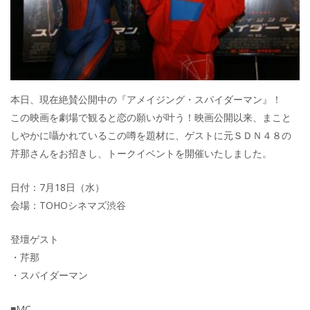
本日、現在絶賛公開中の『アメイジング・スパイダーマン』！
この映画を劇場で観ると恋の願いが叶う！映画公開以来、まこと
しやかに囁かれているこの噂を題材に、ゲストに元ＳＤＮ４８の
芹那さんをお招きし、トークイベントを開催いたしました。
日付：7月18日（水）
会場：TOHOシネマズ渋谷
登壇ゲスト
・芹那
・スパイダーマン
■MC