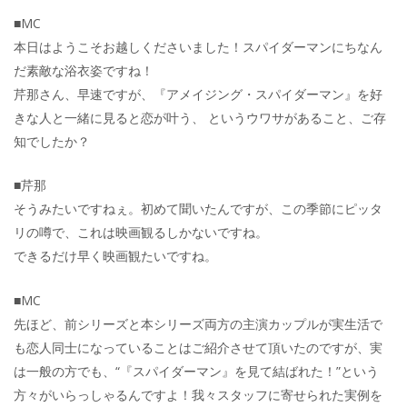
■MC
本日はようこそお越しくださいました！スパイダーマンにちなん
だ素敵な浴衣姿ですね！
芹那さん、早速ですが、『アメイジング・スパイダーマン』を好
きな人と一緒に見ると恋が叶う、 というウワサがあること、ご存
知でしたか？
■芹那
そうみたいですねぇ。初めて聞いたんですが、この季節にピッタ
リの噂で、これは映画観るしかないですね。
できるだけ早く映画観たいですね。
■MC
先ほど、前シリーズと本シリーズ両方の主演カップルが実生活で
も恋人同士になっていることはご紹介させて頂いたのですが、実
は一般の方でも、“『スパイダーマン』を見て結ばれた！”という
方々がいらっしゃるんですよ！我々スタッフに寄せられた実例を