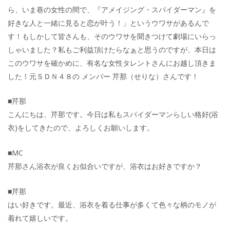
ら、いま巷の女性の間で、『アメイジング・スパイダーマン』を
好きな人と一緒に見ると恋が叶う！」というウワサがあるんで
す！もしかして皆さんも、そのウワサを聞きつけて劇場にいらっ
しゃいました？私もご利益頂けたらなぁと思うのですが、本日は
このウワサを確かめに、有名な女性タレントさんにお越し頂きま
した！元ＳＤＮ４８の メンバー 芹那（せりな）さんです！
■芹那
こんにちは、芹那です。今日は私もスパイダーマンらしい格好(浴
衣)をしてきたので、よろしくお願いします。
■MC
芹那さん浴衣が良くお似合いですが、浴衣はお好きですか？
■芹那
はい好きです。最近、浴衣を着る仕事が多くて色々な柄のモノが
着れて嬉しいです。