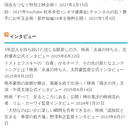
現在をつなぐ特別上映企画！
2021年2月15日
続・2021年YouTube 松本卓也 (シネマ健康会) チャンネルの乱！勝
手にお年玉企画・新作短編10本を無料公開！
2021年1月3日
インタビュー
3年恋人を待ち続けた信じる眼差しの力。映画「永遠の待ち人」北
村優衣公式インタビュー
2025年8月22日
ドストエフスキーの「白夜」がモチーフ。その先の新たなエンデ
ィングとは？映画「永遠の待ち人」太田慶監督公式インタビュー
2025年8月20日
熊本豪雨の故郷が舞台、葛藤を経て出演へ！映画『囁きの河』主
演・中原丈雄公式インタビュー
2025年8月14日
映画『すべて、至るところにある』公開！神出鬼没の映画流れ
者、リム・カーワイ監督インタビュー
2024年1月31日
「大切なのはいかに楽しい瞬間を共有できるか」映画『認知症と
生きる 希望の処方箋』野澤和之監督インタビュー
2023年8月21
日