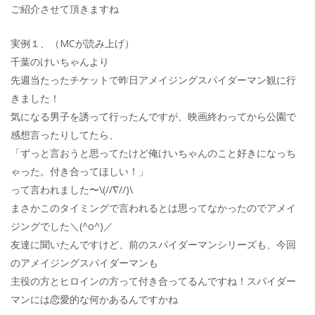
ご紹介させて頂きますね
実例１、（MCが読み上げ）
千葉のけいちゃんより
先週当たったチケットで昨日アメイジングスパイダーマン観に行
きました！
気になる男子を誘って行ったんですが、映画終わってから公園で
感想言ったりしてたら、
「ずっと言おうと思ってたけど俺けいちゃんのこと好きになっち
ゃった。付き合ってほしい！」
って言われました〜\(//∇//)\
まさかこのタイミングで言われるとは思ってなかったのでアメイ
ジングでした＼(^o^)／
友達に聞いたんですけど、前のスパイダーマンシリーズも、今回
のアメイジングスパイダーマンも
主役の方とヒロインの方って付き合ってるんですね！スパイダー
マンには恋愛的な何かあるんですかね