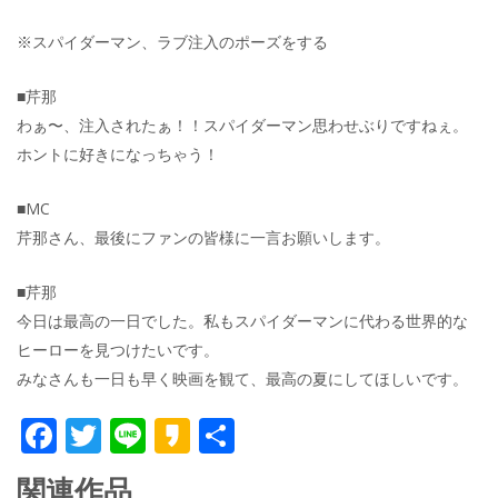
※スパイダーマン、ラブ注入のポーズをする
■芹那
わぁ〜、注入されたぁ！！スパイダーマン思わせぶりですねぇ。
ホントに好きになっちゃう！
■MC
芹那さん、最後にファンの皆様に一言お願いします。
■芹那
今日は最高の一日でした。私もスパイダーマンに代わる世界的な
ヒーローを見つけたいです。
みなさんも一日も早く映画を観て、最高の夏にしてほしいです。
F
T
Li
K
共
ac
w
n
a
有
関連作品