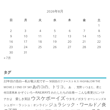
2026年8月
日
月
火
水
木
金
土
1
2
3
4
5
6
7
8
9
10
11
12
13
14
15
16
17
18
19
20
21
22
23
24
25
26
27
28
29
30
31
« 7月
タグ
22年目の告白―私が殺人犯です―
50回目のファーストキス
HiGH&LOW THE
あのコの、トリコ。
MOVIE 2 / END OF SKY
あゝ、荒野
いつまた、君と
かぞくいろ―RAILWAYS わたしたちの出発―
こんな夜更けにバナ
何日君再来
ウスケボーイズ
ナかよ 愛しき実話
ウタモノガタリ
オーシャンズ８
ジュラシック・ワールド／炎
シュガー・ラッシュ：オ​ンライン