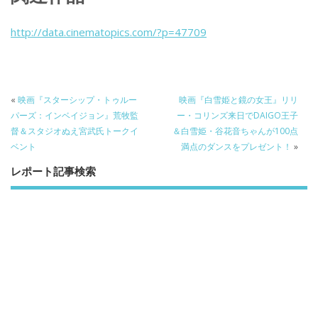
e
itt
e
k
b
er
a
http://data.cinematopics.com/?p=47709
o
o
o
k
«
映画『スターシップ・トゥルー
映画『白雪姫と鏡の女王』リリ
パーズ：インベイジョン』荒牧監
ー・コリンズ来日でDAIGO王子
督＆スタジオぬえ宮武氏トークイ
＆白雪姫・谷花音ちゃんが100点
ベント
満点のダンスをプレゼント！
»
レポート記事検索