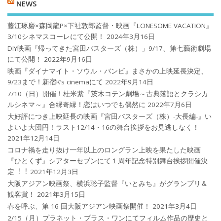
NEWS
藤江琢磨×森岡龍P×下社敦郎監督・映画『LONESOME VACATION』
3/10シネマスコーレにて公開！
2024年3月16日
DIY映画『帰ってきた宮田バスターズ（株）」9/17、第七藝術劇場
にて公開！
2022年9月16日
映画『ダイナマイト・ソウル・バンビ』まさかの上映延長決定、
9/23まで！新宿K’s cinemaにて
2022年9月14日
7/10（日）開催！桂米紫『茨木コテン劇場～古典落語とクラシカ
ルシネマ～』合縁奇縁！恋はいつでも偶然に
2022年7月6日
大好評につき上映延長の映画『宮田バスターズ（株）-大長編-』い
よいよ大団円！ラスト12/14・16の舞台挨拶をお見逃しなく！
2021年12月14日
コロナ禍を⾛り抜け⼀年以上のロングラン上映を果たした映画
『ひとくず』シアターセブンにて１周年記念特別舞台挨拶開催決
定︕︕
2021年12月3日
大阪アジアン映画祭、横浜聡子監督『いとみち』がグランプリ＆
観客賞！
2021年3月15日
春を呼ぶ、第 16 回大阪アジアン映画祭開催！
2021年3月4日
2/15（月）プラネット・プラス・ワンにてフィルム作品の歴史と