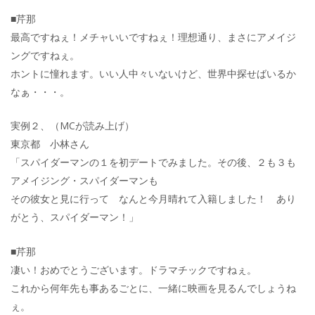
■芹那
最高ですねぇ！メチャいいですねぇ！理想通り、まさにアメイジ
ングですねぇ。
ホントに憧れます。いい人中々いないけど、世界中探せばいるか
なぁ・・・。
実例２、（MCが読み上げ）
東京都 小林さん
「スパイダーマンの１を初デートでみました。その後、２も３も
アメイジング・スパイダーマンも
その彼女と見に行って なんと今月晴れて入籍しました！ あり
がとう、スパイダーマン！」
■芹那
凄い！おめでとうございます。ドラマチックですねぇ。
これから何年先も事あるごとに、一緒に映画を見るんでしょうね
ぇ。