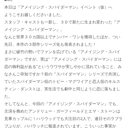
本日は『アメイジング・スパイダーマン』イベント（仮）へ
ようこそお越しくださいました。
スタッフ・キャストも一新し、３Ｄで新たに生まれ変わった『ア
メイジング・スパイダーマン』。
なんと世界３０カ国以上でナンバー・ワンを獲得したほか、つい
先日、本作の３部作シリーズ化も発表されました！
まさに破竹の勢いでファンを広げている『アメイジング・スパイ
ダーマン』ですが、実は“『アメイジング・スパイダーマン』には
恋の御利益がある”というウワサが実しやかに流れていること、み
なさんご存知ですか？前の『スパイダーマン』シリーズで共演し
ていたスパイダーマン役のトビー・マグワイアと恋人役のキルス
ティン・ダンストは、実生活でも劇中と同じように恋に落ちまし
た。
そしてなんと、今回の『アメイジング・スパイダーマン』でも、
主演を務めたアンドリュー・ガーフィールドとエマ・ストーンは
見事カップルに！ハリウッドでも大注目の2人で、連日そのラブラ
ブぶりが、パパラッチに報道されています。こういった事実か