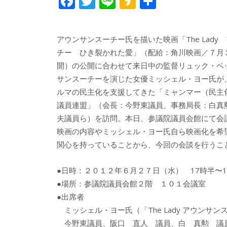
F
T
Li
K
共
ac
w
n
a
有
e
itt
e
k
アウンサンスーチー氏を描いた映画「The Lady
b
er
a
チー ひき裂かれた愛」（配給：角川映画／７月
o
o
開）の公開に合わせて来日中の監督リュック・ベ
o
サンスーチーを演じた女優ミッシェル・ヨー氏が
ルマの民主化を支援してきた「ミャンマー（民主
k
議員連盟」（会長：今野東議員、事務局長：白真
夫議員ら）を訪問。本日、参議院議員会館にて会
映画の内容やミッシェル・ヨー氏自ら映画化を希
関心を持っていることから、今回の会談を行うこ
●日時：２０１２年６月２７日（水） 17時半〜
●場所：参議院議員会館２階 １０１会議室
●出席者
ミッシェル・ヨー氏（「The Lady アウンサ
今野東議員、阪口 直人 議員、白 真勲 議