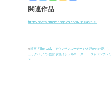
ac
w
n
a
有
関連作品
e
itt
e
k
b
er
a
http://data.cinematopics.com/?p=49591
o
o
o
k
«
映画『The Lady アウンサンスーチー ひき裂かれた愛』リ
ュックベッソン監督 女優ミシェルヨー 来日！ ジャパンプレミ
ア