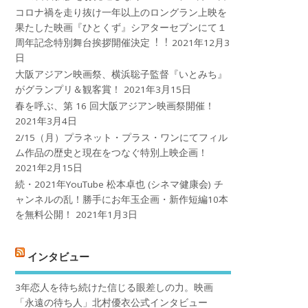
コロナ禍を⾛り抜け⼀年以上のロングラン上映を
果たした映画『ひとくず』シアターセブンにて１
周年記念特別舞台挨拶開催決定︕︕
2021年12月3
日
大阪アジアン映画祭、横浜聡子監督『いとみち』
がグランプリ＆観客賞！
2021年3月15日
春を呼ぶ、第 16 回大阪アジアン映画祭開催！
2021年3月4日
2/15（月）プラネット・プラス・ワンにてフィル
ム作品の歴史と現在をつなぐ特別上映企画！
2021年2月15日
続・2021年YouTube 松本卓也 (シネマ健康会) チ
ャンネルの乱！勝手にお年玉企画・新作短編10本
を無料公開！
2021年1月3日
インタビュー
3年恋人を待ち続けた信じる眼差しの力。映画
「永遠の待ち人」北村優衣公式インタビュー