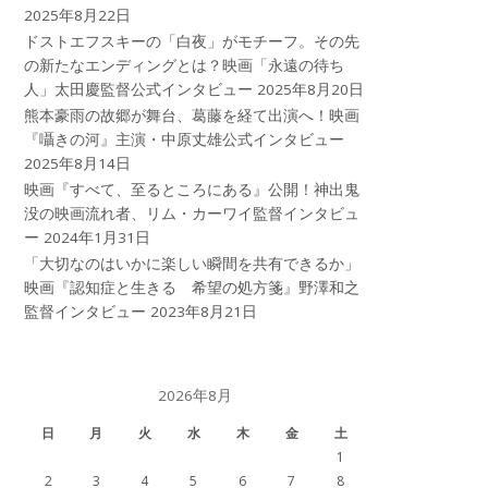
2025年8月22日
ドストエフスキーの「白夜」がモチーフ。その先
の新たなエンディングとは？映画「永遠の待ち
人」太田慶監督公式インタビュー
2025年8月20日
熊本豪雨の故郷が舞台、葛藤を経て出演へ！映画
『囁きの河』主演・中原丈雄公式インタビュー
2025年8月14日
映画『すべて、至るところにある』公開！神出鬼
没の映画流れ者、リム・カーワイ監督インタビュ
ー
2024年1月31日
「大切なのはいかに楽しい瞬間を共有できるか」
映画『認知症と生きる 希望の処方箋』野澤和之
監督インタビュー
2023年8月21日
2026年8月
日
月
火
水
木
金
土
1
2
3
4
5
6
7
8