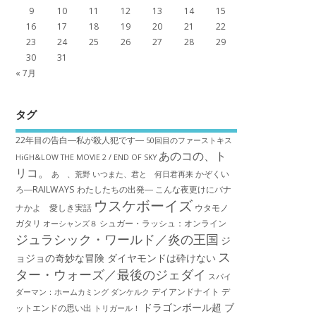
9
10
11
12
13
14
15
16
17
18
19
20
21
22
23
24
25
26
27
28
29
30
31
« 7月
タグ
22年目の告白―私が殺人犯です―
50回目のファーストキス
あのコの、ト
HiGH&LOW THE MOVIE 2 / END OF SKY
リコ。
かぞくい
あゝ、荒野
いつまた、君と 何日君再来
ろ―RAILWAYS わたしたちの出発―
こんな夜更けにバナ
ウスケボーイズ
ナかよ 愛しき実話
ウタモノ
ガタリ
シュガー・ラッシュ：オ​ンライン
オーシャンズ８
ジュラシック・ワールド／炎の王国
ジ
ス
ョジョの奇妙な冒険 ダイヤモンドは砕けない
ター・ウォーズ／最後のジェダイ
スパイ
デイアンドナイト
デ
ダーマン：ホームカミング
ダンケルク
ドラゴンボール超 ブ
ットエンドの思い出
トリガール！