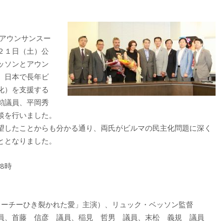
 アウンサンスー
２１日（土）公
ッソンとアウン
、日本で長年ビ
化）を支援する
勲議員、平岡秀
談を行いました。
望したことからも分かる通り、両氏がビルマの民主化問題に深く
ととなりました。
18時
ンスーチーひき裂かれた愛」主演）、リュック・ベッソン監督
員、首藤 信彦 議員、稲見 哲男 議員、末松 義規 議員