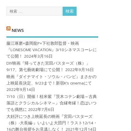
NEWS
藤江琢磨×森岡龍P×下社敦郎監督・映画
『LONESOME VACATION』3/10シネマスコーレに
て公開！
2024年3月16日
DIY映画『帰ってきた宮田バスターズ（株）」
9/17、第七藝術劇場にて公開！
2022年9月16日
映画『ダイナマイト・ソウル・バンビ』まさかの
上映延長決定、9/23まで！新宿K’s cinemaにて
2022年9月14日
7/10（日）開催！桂米紫『茨木コテン劇場～古典
落語とクラシカルシネマ～』合縁奇縁！恋はいつ
でも偶然に
2022年7月6日
大好評につき上映延長の映画『宮田バスターズ
（株）-大長編-』いよいよ大団円！ラスト12/14・
16の舞台挨拶をお見逃しなく！
2021年12月14日