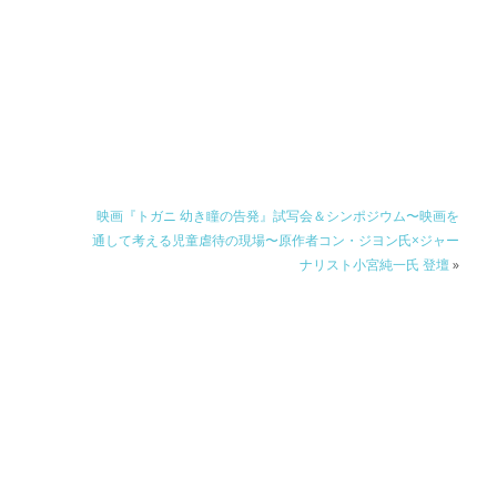
映画『トガニ 幼き瞳の告発』試写会＆シンポジウム〜映画を
通して考える児童虐待の現場〜原作者コン・ジヨン氏×ジャー
ナリスト小宮純一氏 登壇
»