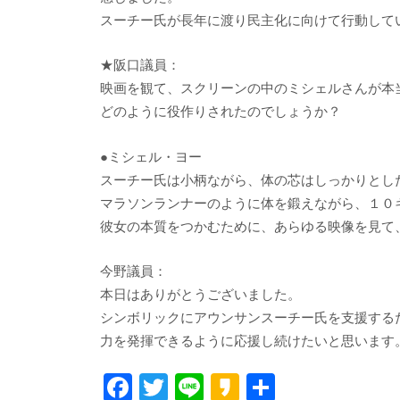
スーチー氏が長年に渡り民主化に向けて行動して
★阪口議員：
映画を観て、スクリーンの中のミシェルさんが本
どのように役作りされたのでしょうか？
●ミシェル・ヨー
スーチー氏は小柄ながら、体の芯はしっかりとし
マラソンランナーのように体を鍛えながら、１０
彼女の本質をつかむために、あらゆる映像を見て
今野議員：
本日はありがとうございました。
シンボリックにアウンサンスーチー氏を支援する
力を発揮できるように応援し続けたいと思います
F
T
Li
K
共