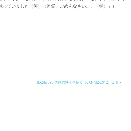
減っていました（笑）（監督「ごめんなさい。。（笑）」）
第65回カンヌ国際映画祭便り【CANNES2012】１６
»