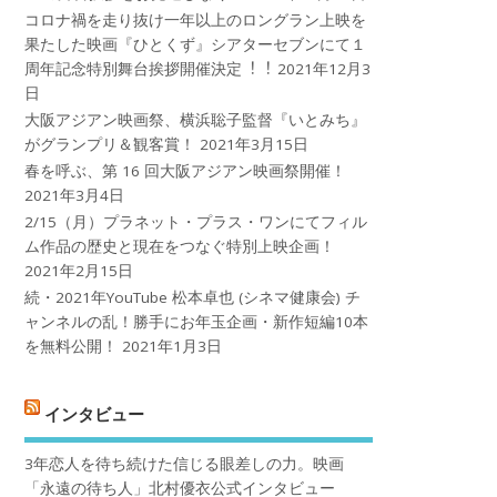
コロナ禍を⾛り抜け⼀年以上のロングラン上映を
果たした映画『ひとくず』シアターセブンにて１
周年記念特別舞台挨拶開催決定︕︕
2021年12月3
日
大阪アジアン映画祭、横浜聡子監督『いとみち』
がグランプリ＆観客賞！
2021年3月15日
春を呼ぶ、第 16 回大阪アジアン映画祭開催！
2021年3月4日
2/15（月）プラネット・プラス・ワンにてフィル
ム作品の歴史と現在をつなぐ特別上映企画！
2021年2月15日
続・2021年YouTube 松本卓也 (シネマ健康会) チ
ャンネルの乱！勝手にお年玉企画・新作短編10本
を無料公開！
2021年1月3日
インタビュー
3年恋人を待ち続けた信じる眼差しの力。映画
「永遠の待ち人」北村優衣公式インタビュー