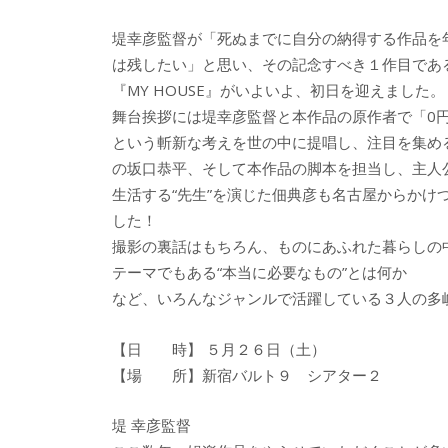
e
itt
e
k
堤幸彦監督が「死ぬまでに自分の納得する作品を
b
er
a
は残したい」と思い、その記念すべき１作目であ
o
o
『MY HOUSE』がいよいよ、初日を迎えました。
o
舞台挨拶には堤幸彦監督と本作品の原作者で「0
という斬新な考えを世の中に提唱し、注目を集め
k
の坂口恭平、そして本作品の脚本を担当し、主人
生活する“先生”を演じた佃典彦も名古屋からかけ
した！
撮影の裏話はもちろん、ものにあふれた暮らしの
テーマでもある“本当に必要なもの”とは何か
など、いろんなジャンルで活躍している３人の多
【日 時】 ５月２６日（土）
【場 所】新宿バルト９ シアター２
堤 幸彦監督