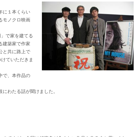
年に１本くらい
るモノクロ映画
円」で家を建てる
る建築家で作家
公と共に路上で
つけていただきま
中で、本作品の
岐にわたる話が聞けました。