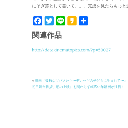
にそぎ落として書いて。。。完成を見たらもっと
F
T
Li
K
共
ac
w
n
a
有
関連作品
e
itt
e
k
b
er
a
http://data.cinematopics.com/?p=50027
o
o
o
k
«
映画『孤独なツバメたち〜デカセギの子どもに生まれて〜』
初日舞台挨拶、朝の上映にも関わらず幅広い年齢層が注目！