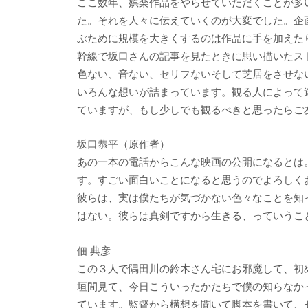
ここ数年、娯楽作品をやらせていただくことが多
た。それを人々に伝えていくのが大変でした。企
ぶために規模を大きくするのは作品に手を加えた
幹線で坂口さんの記事を見たときに思い描いたス
色ない、音ない、セリフないそして芝居をさせな
いろんな想いが詰まっています。観る人によって
ていますが、もし少しでも観るべきと思ったらご
坂口恭平（原作者）
あの一本の電話からこんな映画の公開になるとは
す。すごい面白いことになると思うのでよろしく
彼らは、実は僕たちが気づかない色々なことを知
はない。彼らは真剣ですから生きる、っていうこ
佃 典彦
この３人で隅田川の鈴木さん宅にお邪魔して、初
垣間見て、今日こういったかたちで僕の知らなか
ています。監督から構想を聞いて脚本を書いて、