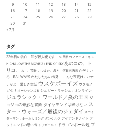
9
10
11
12
13
14
15
16
17
18
19
20
21
22
23
24
25
26
27
28
29
30
31
« 7月
タグ
22年目の告白―私が殺人犯です―
50回目のファーストキス
あのコの、ト
HiGH&LOW THE MOVIE 2 / END OF SKY
リコ。
かぞくい
あゝ、荒野
いつまた、君と 何日君再来
ろ―RAILWAYS わたしたちの出発―
こんな夜更けにバナ
ウスケボーイズ
ナかよ 愛しき実話
ウタモノ
ガタリ
シュガー・ラッシュ：オ​ンライン
オーシャンズ８
ジュラシック・ワールド／炎の王国
ジ
ス
ョジョの奇妙な冒険 ダイヤモンドは砕けない
ター・ウォーズ／最後のジェダイ
スパイ
デイアンドナイト
デ
ダーマン：ホームカミング
ダンケルク
ドラゴンボール超 ブ
ットエンドの思い出
トリガール！