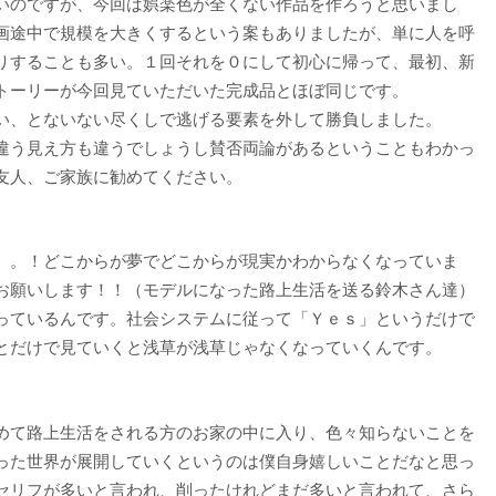
いのですが、今回は娯楽色が全くない作品を作ろうと思いまし
画途中で規模を大きくするという案もありましたが、単に人を呼
りすることも多い。１回それを０にして初心に帰って、最初、新
トーリーが今回見ていただいた完成品とほぼ同じです。
い、とないない尽くしで逃げる要素を外して勝負しました。
違う見え方も違うでしょうし賛否両論があるということもわかっ
友人、ご家族に勧めてください。
。。！どこからが夢でどこからが現実かわからなくなっていま
お願いします！！（モデルになった路上生活を送る鈴木さん達）
っているんです。社会システムに従って「Ｙｅｓ」というだけで
とだけで見ていくと浅草が浅草じゃなくなっていくんです。
めて路上生活をされる方のお家の中に入り、色々知らないことを
った世界が展開していくというのは僕自身嬉しいことだなと思っ
セリフが多いと言われ、削ったけれどまだ多いと言われて、さら