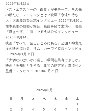
2025年8月22日
ドストエフスキーの「白夜」がモチーフ。その先
の新たなエンディングとは？映画「永遠の待ち
人」太田慶監督公式インタビュー
2025年8月20日
熊本豪雨の故郷が舞台、葛藤を経て出演へ！映画
『囁きの河』主演・中原丈雄公式インタビュー
2025年8月14日
映画『すべて、至るところにある』公開！神出鬼
没の映画流れ者、リム・カーワイ監督インタビュ
ー
2024年1月31日
「大切なのはいかに楽しい瞬間を共有できるか」
映画『認知症と生きる 希望の処方箋』野澤和之
監督インタビュー
2023年8月21日
2026年8月
日
月
火
水
木
金
土
1
2
3
4
5
6
7
8