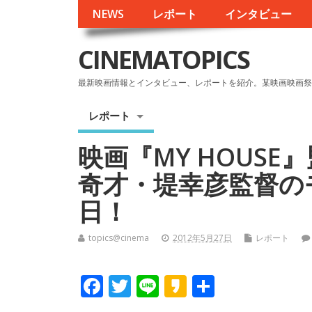
NEWS
レポート
インタビュー
CINEMATOPICS
最新映画情報とインタビュー、レポートを紹介。某映画映画祭
レポート
映画『MY HOUS
奇才・堤幸彦監督の
日！
topics@cinema
2012年5月27日
レポート
F
T
Li
K
共
ac
w
n
a
有