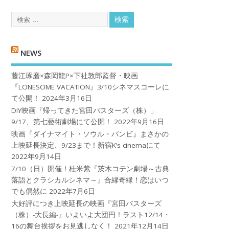
NEWS
藤江琢磨×森岡龍P×下社敦郎監督・映画
『LONESOME VACATION』3/10シネマスコーレに
て公開！
2024年3月16日
DIY映画『帰ってきた宮田バスターズ（株）」
9/17、第七藝術劇場にて公開！
2022年9月16日
映画『ダイナマイト・ソウル・バンビ』まさかの
上映延長決定、9/23まで！新宿K’s cinemaにて
2022年9月14日
7/10（日）開催！桂米紫『茨木コテン劇場～古典
落語とクラシカルシネマ～』合縁奇縁！恋はいつ
でも偶然に
2022年7月6日
大好評につき上映延長の映画『宮田バスターズ
（株）-大長編-』いよいよ大団円！ラスト12/14・
16の舞台挨拶をお見逃しなく！
2021年12月14日