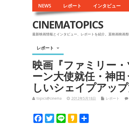
NEWS
レポート
インタビュー
CINEMATOPICS
最新映画情報とインタビュー、レポートを紹介。某映画映画祭
レポート
映画『ファミリー・
ーン大使就任・神田
しいシェイプアップ
topics@cinema
2012年5月18日
レポート
F
T
Li
K
共
ac
w
n
a
有