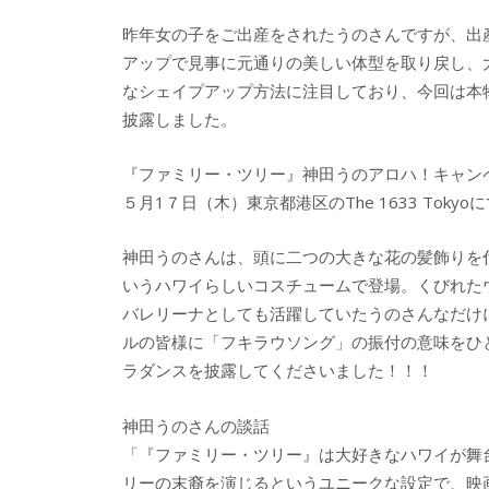
昨年女の子をご出産をされたうのさんですが、出
アップで見事に元通りの美しい体型を取り戻し、
なシェイプアップ方法に注目しており、今回は本
披露しました。
『ファミリー・ツリー』神田うのアロハ！キャン
５月1７日（木）東京都港区のThe 1633 Toky
神田うのさんは、頭に二つの大きな花の髪飾りを
いうハワイらしいコスチュームで登場。くびれた
バレリーナとしても活躍していたうのさんなだけ
ルの皆様に「フキラウソング」の振付の意味をひ
ラダンスを披露してくださいました！！！
神田うのさんの談話
「『ファミリー・ツリー』は大好きなハワイが舞
リーの末裔を演じるというユニークな設定で、映