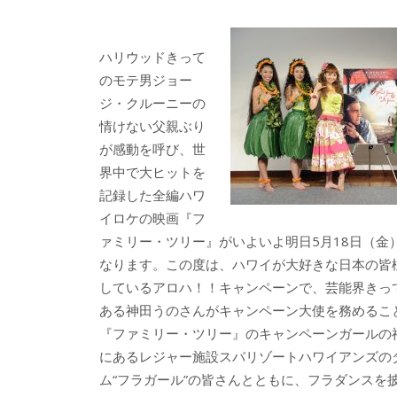
e
itt
e
k
b
er
a
ハリウッドきって
o
o
のモテ男ジョー
o
ジ・クルーニーの
情けない父親ぶり
k
が感動を呼び、世
界中で大ヒットを
記録した全編ハワ
イロケの映画『フ
ァミリー・ツリー』がいよいよ明日5月18日（金
なります。この度は、ハワイが大好きな日本の皆
しているアロハ！！キャンペーンで、芸能界きっ
ある神田うのさんがキャンペーン大使を務めるこ
『ファミリー・ツリー』のキャンペーンガールの
にあるレジャー施設スパリゾートハワイアンズの
ム“フラガール”の皆さんとともに、フラダンスを