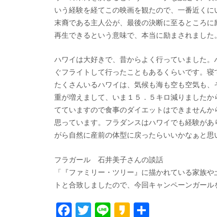
いう経験を経てこの映画を観たので、一番近くに
末裔である主人公が、最後の決断に至るところに
再生できるという意味で、本当に励まされました
ハワイは大好きで、昔からよく行っていました。
ぐフライトして行ったこともあるくらいです。寝
たくさんいるハワイは、気候も海も空も空気も、
重が増えまして、いま１５．５キロ減りましたか
てていますので食事のダイエットはできませんか
思っています。フラダンスはハワイでも経験があ
がら自然に産前の体型に戻ったらいいかなぁと思
フラガール 石井美子さんの談話
「『ファミリー・ツリー』に描かれている家族や
トと合致しましたので、今回キャンペーンガール
F
T
Li
K
共