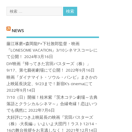
NEWS
藤江琢磨×森岡龍P×下社敦郎監督・映画
『LONESOME VACATION』3/10シネマスコーレに
て公開！
2024年3月16日
DIY映画『帰ってきた宮田バスターズ（株）」
9/17、第七藝術劇場にて公開！
2022年9月16日
映画『ダイナマイト・ソウル・バンビ』まさかの
上映延長決定、9/23まで！新宿K’s cinemaにて
2022年9月14日
7/10（日）開催！桂米紫『茨木コテン劇場～古典
落語とクラシカルシネマ～』合縁奇縁！恋はいつ
でも偶然に
2022年7月6日
大好評につき上映延長の映画『宮田バスターズ
（株）-大長編-』いよいよ大団円！ラスト12/14・
16の舞台挨拶をお見逃しなく！
2021年12月14日