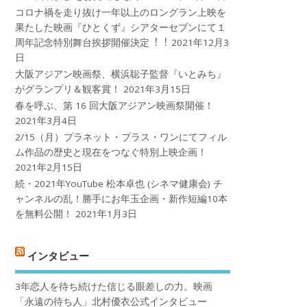
コロナ禍を⾛り抜け⼀年以上のロングラン上映を
果たした映画『ひとくず』シアターセブンにて１
周年記念特別舞台挨拶開催決定︕︕
2021年12月3
日
大阪アジアン映画祭、横浜聡子監督『いとみち』
がグランプリ＆観客賞！
2021年3月15日
春を呼ぶ、第 16 回大阪アジアン映画祭開催！
2021年3月4日
2/15（月）プラネット・プラス・ワンにてフィル
ム作品の歴史と現在をつなぐ特別上映企画！
2021年2月15日
続・2021年YouTube 松本卓也 (シネマ健康会) チ
ャンネルの乱！勝手にお年玉企画・新作短編10本
を無料公開！
2021年1月3日
インタビュー
3年恋人を待ち続けた信じる眼差しの力。映画
「永遠の待ち人」北村優衣公式インタビュー