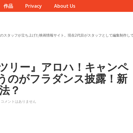
作品
Privacy
About Us
のスタッフが立ち上げた映画情報サイト。現在2代目がスタッフとして編集制作し
ツリー』アロハ！キャンペ
うのがフラダンス披露！新
法？
コメントはありません