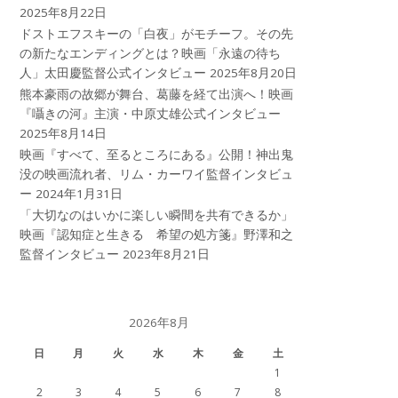
2025年8月22日
ドストエフスキーの「白夜」がモチーフ。その先
の新たなエンディングとは？映画「永遠の待ち
人」太田慶監督公式インタビュー
2025年8月20日
熊本豪雨の故郷が舞台、葛藤を経て出演へ！映画
『囁きの河』主演・中原丈雄公式インタビュー
2025年8月14日
映画『すべて、至るところにある』公開！神出鬼
没の映画流れ者、リム・カーワイ監督インタビュ
ー
2024年1月31日
「大切なのはいかに楽しい瞬間を共有できるか」
映画『認知症と生きる 希望の処方箋』野澤和之
監督インタビュー
2023年8月21日
2026年8月
日
月
火
水
木
金
土
1
2
3
4
5
6
7
8