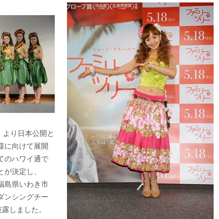
）より日本公開と
様に向けて展開
てのハワイ通で
とが決定し、
福島県いわき市
ダンシングチー
披露しました。