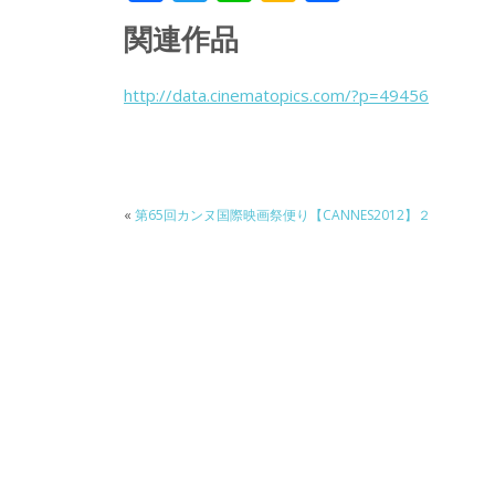
ac
w
n
a
有
関連作品
e
itt
e
k
b
er
a
http://data.cinematopics.com/?p=49456
o
o
o
k
«
第65回カンヌ国際映画祭便り【CANNES2012】２