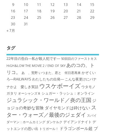
9
10
11
12
13
14
15
16
17
18
19
20
21
22
23
24
25
26
27
28
29
30
31
« 7月
タグ
22年目の告白―私が殺人犯です―
50回目のファーストキス
あのコの、ト
HiGH&LOW THE MOVIE 2 / END OF SKY
リコ。
かぞくい
あゝ、荒野
いつまた、君と 何日君再来
ろ―RAILWAYS わたしたちの出発―
こんな夜更けにバナ
ウスケボーイズ
ナかよ 愛しき実話
ウタモノ
ガタリ
シュガー・ラッシュ：オ​ンライン
オーシャンズ８
ジュラシック・ワールド／炎の王国
ジ
ス
ョジョの奇妙な冒険 ダイヤモンドは砕けない
ター・ウォーズ／最後のジェダイ
スパイ
デイアンドナイト
デ
ダーマン：ホームカミング
ダンケルク
ドラゴンボール超 ブ
ットエンドの思い出
トリガール！