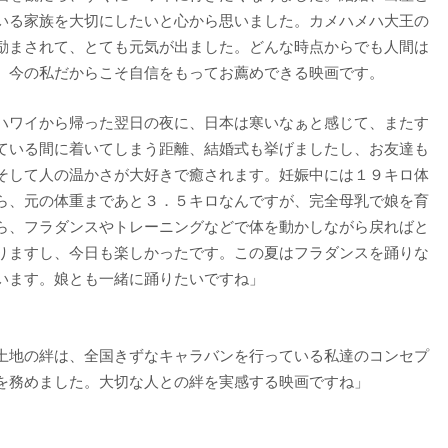
いる家族を大切にしたいと心から思いました。カメハメハ大王の
励まされて、とても元気が出ました。どんな時点からでも人間は
。今の私だからこそ自信をもってお薦めできる映画です。
ハワイから帰った翌日の夜に、日本は寒いなぁと感じて、またす
ている間に着いてしまう距離、結婚式も挙げましたし、お友達も
そして人の温かさが大好きで癒されます。妊娠中には１９キロ体
ら、元の体重まであと３．５キロなんですが、完全母乳で娘を育
ら、フラダンスやトレーニングなどで体を動かしながら戻ればと
りますし、今日も楽しかったです。この夏はフラダンスを踊りな
います。娘とも一緒に踊りたいですね」
土地の絆は、全国きずなキャラバンを行っている私達のコンセプ
を務めました。大切な人との絆を実感する映画ですね」