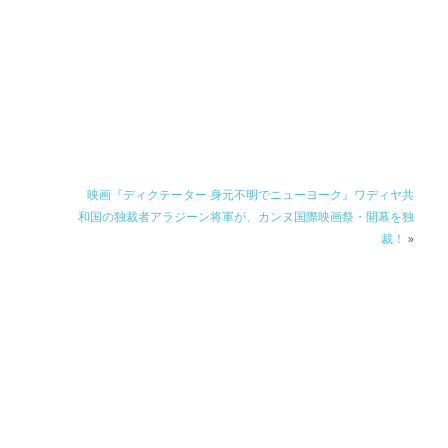
映画『ディクテーター 身元不明でニューヨーク』ワディヤ共
和国の独裁者アラジーン将軍が、カンヌ国際映画祭・開幕を独
裁！
»