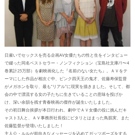
日雇いでセックスを売る企画AV女優たちの性と生をインタビュー
で綴った同名ベストセラー・ノンフィクション（宝島社文庫/1〜4
巻累計25万部）を劇映画化した『名前のない女たち』。ＡＶをテ
ーマにした作品が相次ぐ中、ピンク四天王の鬼才、佐藤寿保監督
がメガホンを取り、最も“リアル”に現実を描きました。そして、都
会の中で漂流する女の子たちに生きていることの意味を投げか
け、深い余韻を残す青春映画の傑作が誕生いたしました。
その初日舞台挨拶が本日行われ、劇中でＡＶ女優の役に挑んだキ
ャスト3人と、ＡＶ事務所社長役にピタリとはまった鳥肌実、また
佐藤監督が登壇いたしました！
主人公・ルルが前向きなメッセージを込めてガッツポーズをする