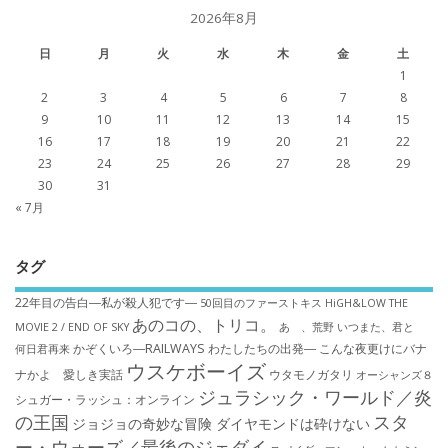
2026年8月
日
月
火
水
木
金
土
1
2
3
4
5
6
7
8
9
10
11
12
13
14
15
16
17
18
19
20
21
22
23
24
25
26
27
28
29
30
31
« 7月
タグ
22年目の告白―私が殺人犯です―
50回目のファーストキス
HiGH&LOW THE
あのコの、トリコ。
MOVIE 2 / END OF SKY
あゝ、荒野
いつまた、君と
かぞくいろ―RAILWAYS わたしたちの出発―
こんな夜更けにバナ
何日君再来
ウスケボーイズ
ナかよ 愛しき実話
ウタモノガタリ
オーシャンズ８
ジュラシック・ワールド／炎
シュガー・ラッシュ：オ​ンライン
の王国
スタ
ジョジョの奇妙な冒険 ダイヤモンドは砕けない
ー・ウォーズ／最後のジェダイ