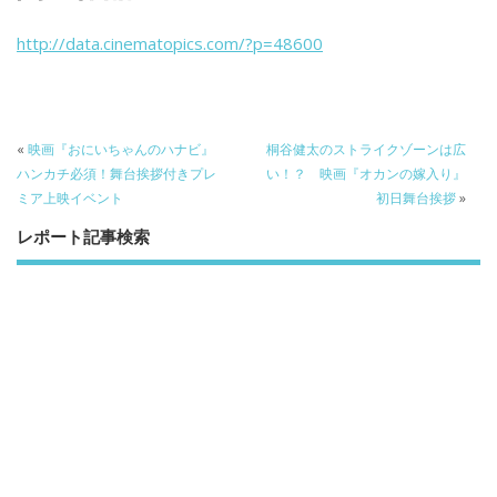
e
itt
e
k
b
er
a
http://data.cinematopics.com/?p=48600
o
o
o
k
«
映画『おにいちゃんのハナビ』
桐谷健太のストライクゾーンは広
ハンカチ必須！舞台挨拶付きプレ
い！？ 映画『オカンの嫁入り』
ミア上映イベント
初日舞台挨拶
»
レポート記事検索