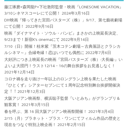
藤江琢磨×森岡龍P×下社敦郎監督・映画『LONESOME VACATION』
3/10シネマスコーレにて公開！
2024年3月16日
DIY映画『帰ってきた宮田バスターズ（株）」9/17、第七藝術劇場
にて公開！
2022年9月16日
映画『ダイナマイト・ソウル・バンビ』まさかの上映延長決定、
9/23まで！新宿K’s cinemaにて
2022年9月14日
7/10（日）開催！桂米紫『茨木コテン劇場～古典落語とクラシカ
ルシネマ～』合縁奇縁！恋はいつでも偶然に
2022年7月6日
大好評につき上映延長の映画『宮田バスターズ（株）-大長編-』い
よいよ大団円！ラスト12/14・16の舞台挨拶をお見逃しなく！
2021年12月14日
コロナ禍を⾛り抜け⼀年以上のロングラン上映を果たした映画
『ひとくず』シアターセブンにて１周年記念特別舞台挨拶開催決
定︕︕
2021年12月3日
大阪アジアン映画祭、横浜聡子監督『いとみち』がグランプリ＆
観客賞！
2021年3月15日
春を呼ぶ、第 16 回大阪アジアン映画祭開催！
2021年3月4日
2/15（月）プラネット・プラス・ワンにてフィルム作品の歴史と
現在をつなぐ特別上映企画！
2021年2月15日