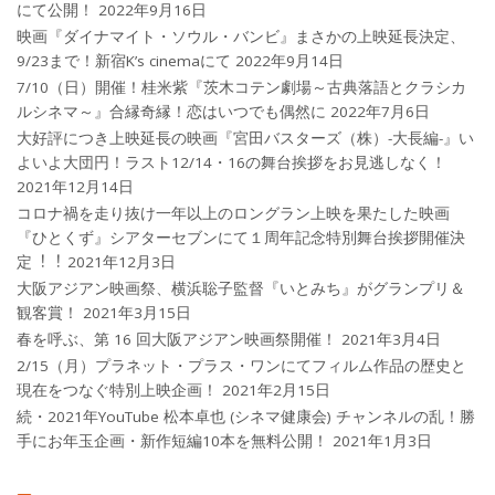
にて公開！
2022年9月16日
映画『ダイナマイト・ソウル・バンビ』まさかの上映延長決定、
9/23まで！新宿K’s cinemaにて
2022年9月14日
7/10（日）開催！桂米紫『茨木コテン劇場～古典落語とクラシカ
ルシネマ～』合縁奇縁！恋はいつでも偶然に
2022年7月6日
大好評につき上映延長の映画『宮田バスターズ（株）-大長編-』い
よいよ大団円！ラスト12/14・16の舞台挨拶をお見逃しなく！
2021年12月14日
コロナ禍を⾛り抜け⼀年以上のロングラン上映を果たした映画
『ひとくず』シアターセブンにて１周年記念特別舞台挨拶開催決
定︕︕
2021年12月3日
大阪アジアン映画祭、横浜聡子監督『いとみち』がグランプリ＆
観客賞！
2021年3月15日
春を呼ぶ、第 16 回大阪アジアン映画祭開催！
2021年3月4日
2/15（月）プラネット・プラス・ワンにてフィルム作品の歴史と
現在をつなぐ特別上映企画！
2021年2月15日
続・2021年YouTube 松本卓也 (シネマ健康会) チャンネルの乱！勝
手にお年玉企画・新作短編10本を無料公開！
2021年1月3日