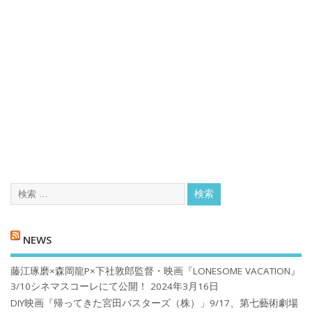
NEWS
藤江琢磨×森岡龍P×下社敦郎監督・映画『LONESOME VACATION』
3/10シネマスコーレにて公開！
2024年3月16日
DIY映画『帰ってきた宮田バスターズ（株）」9/17、第七藝術劇場