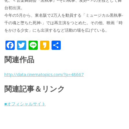
化、＜音楽舞闘会『黒執事』−その執事、友好−＞の主役として舞
台初出演。
今年の5月から、東名阪で2万人を動員する「ミュージカル黒執事-
千の魂と堕ちた死神-」では再主演をつとめた。その他、映画「時
をかける少女」にも出演するなど活動の場を広げている。
F
T
Li
K
共
ac
w
n
a
有
関連作品
e
itt
e
k
b
er
a
http://data.cinematopics.com/?p=48667
o
o
関連記事＆リンク
o
k
■オフィシャルサイト