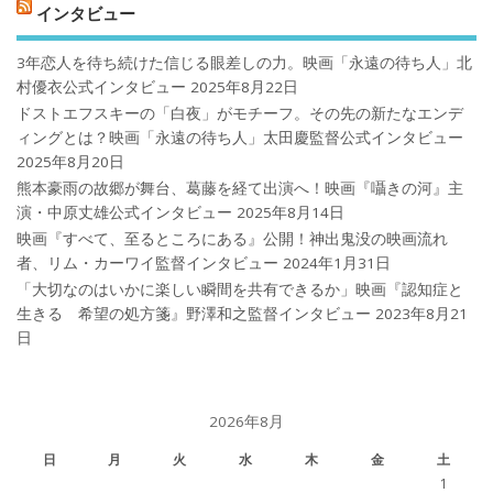
インタビュー
3年恋人を待ち続けた信じる眼差しの力。映画「永遠の待ち人」北
村優衣公式インタビュー
2025年8月22日
ドストエフスキーの「白夜」がモチーフ。その先の新たなエンデ
ィングとは？映画「永遠の待ち人」太田慶監督公式インタビュー
2025年8月20日
熊本豪雨の故郷が舞台、葛藤を経て出演へ！映画『囁きの河』主
演・中原丈雄公式インタビュー
2025年8月14日
映画『すべて、至るところにある』公開！神出鬼没の映画流れ
者、リム・カーワイ監督インタビュー
2024年1月31日
「大切なのはいかに楽しい瞬間を共有できるか」映画『認知症と
生きる 希望の処方箋』野澤和之監督インタビュー
2023年8月21
日
2026年8月
日
月
火
水
木
金
土
1