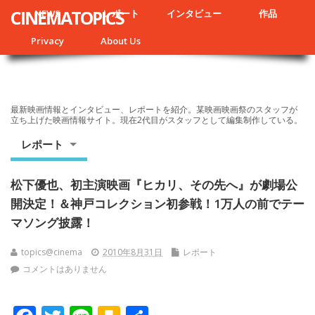
CINEMATOPICS
NEWS
レポート
インタビュー
作品
Privacy
About Us
最新映画情報とインタビュー、レポートを紹介。某映画映画祭のスタッフが
立ち上げた映画情報サイト。現在2代目がスタッフとして編集制作している。
レポート
松下優也、初主演映画『ヒカリ、その先へ』が劇場公
開決定！＆神戸コレクション初参戦！1万人の前でテー
マソング披露！
topics@cinema
2010年8月31日
レポート
コメントはありません