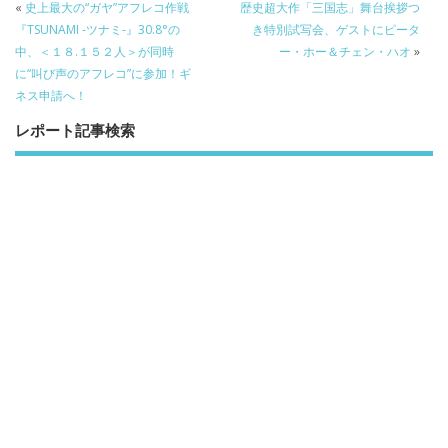
«
史上最大の“ガヤ”アフレコ作戦
歴史超大作「三国志」舞台挨拶つ
『TSUNAMI -ツナミ-』30.8°の
き特別試写会、ゲストにピータ
中、＜１８.１５２人＞が同時
ー・ホー＆チェン・ハオ
»
に“叫び声のアフレコ”に参加！ギ
ネス申請へ！
レポート記事検索