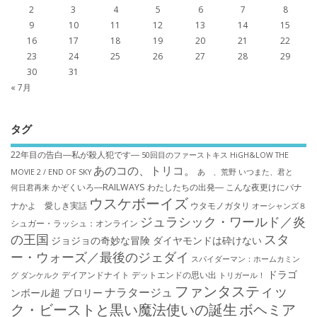
2
3
4
5
6
7
8
9
10
11
12
13
14
15
16
17
18
19
20
21
22
23
24
25
26
27
28
29
30
31
« 7月
タグ
22年目の告白―私が殺人犯です―
50回目のファーストキス
HiGH&LOW THE
あのコの、トリコ。
MOVIE 2 / END OF SKY
あゝ、荒野
いつまた、君と
かぞくいろ―RAILWAYS わたしたちの出発―
こんな夜更けにバナ
何日君再来
ウスケボーイズ
ナかよ 愛しき実話
ウタモノガタリ
オーシャンズ８
ジュラシック・ワールド／炎
シュガー・ラッシュ：オ​ンライン
の王国
スタ
ジョジョの奇妙な冒険 ダイヤモンドは砕けない
ー・ウォーズ／最後のジェダイ
スパイダーマン：ホームカミン
ドラゴ
デイアンドナイト
デットエンドの思い出
グ
ダンケルク
トリガール！
ファンタスティッ
ナラタージュ
ンボール超 ブロリー
ク・ビーストと黒い魔法使いの誕生
ボヘミア