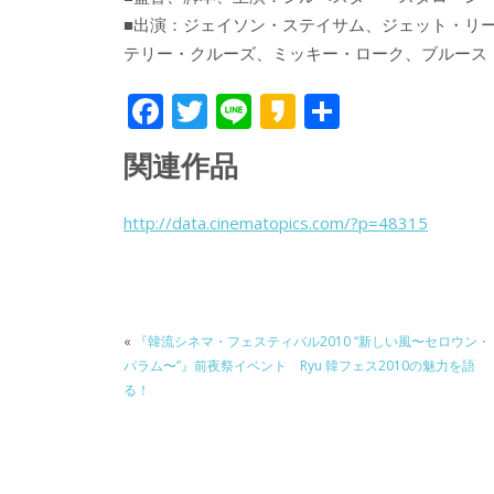
■出演：ジェイソン・ステイサム、ジェット・リ
テリー・クルーズ、ミッキー・ローク、ブルース・
F
T
Li
K
共
ac
w
n
a
有
関連作品
e
itt
e
k
b
er
a
http://data.cinematopics.com/?p=48315
o
o
o
k
«
『韓流シネマ・フェスティバル2010 “新しい風〜セロウン・
パラム〜”』前夜祭イベント Ryu 韓フェス2010の魅力を語
る！