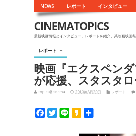
NEWS
レポート
インタビュー
CINEMATOPICS
最新映画情報とインタビュー、レポートを紹介。某映画映画祭
レポート
映画『エクスペンダ
が応援、スタスタロ
topics@cinema
2010年8月20日
レポート
F
T
Li
K
共
ac
w
n
a
有
e
itt
e
k