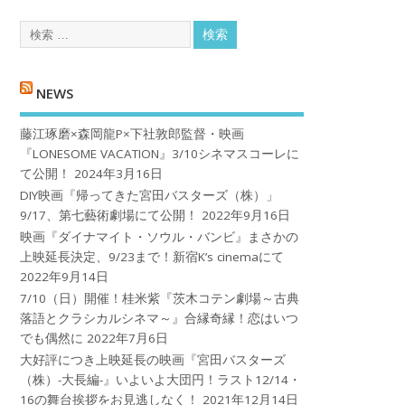
NEWS
藤江琢磨×森岡龍P×下社敦郎監督・映画
『LONESOME VACATION』3/10シネマスコーレに
て公開！
2024年3月16日
DIY映画『帰ってきた宮田バスターズ（株）」
9/17、第七藝術劇場にて公開！
2022年9月16日
映画『ダイナマイト・ソウル・バンビ』まさかの
上映延長決定、9/23まで！新宿K’s cinemaにて
2022年9月14日
7/10（日）開催！桂米紫『茨木コテン劇場～古典
落語とクラシカルシネマ～』合縁奇縁！恋はいつ
でも偶然に
2022年7月6日
大好評につき上映延長の映画『宮田バスターズ
（株）-大長編-』いよいよ大団円！ラスト12/14・
16の舞台挨拶をお見逃しなく！
2021年12月14日