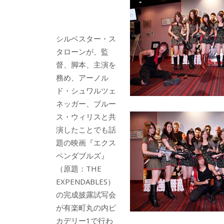
b
er
a
o
o
o
シルベスター・ス
タローンが、監
k
督、脚本、主演を
務め、アーノル
ド・シュワルツェ
ネッガー、ブルー
ス・ウィリスと共
演したことでも話
題の映画『エクス
ペンダブルズ』
（原題：THE
EXPENDABLES）
の完成披露試写会
が有楽町丸の内ピ
カデリー1で行わ