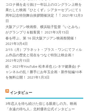
コロナ禍を⾛り抜け⼀年以上のロングラン上映を
果たした映画『ひとくず』シアターセブンにて１
周年記念特別舞台挨拶開催決定︕︕
2021年12月3
日
大阪アジアン映画祭、横浜聡子監督『いとみち』
がグランプリ＆観客賞！
2021年3月15日
春を呼ぶ、第 16 回大阪アジアン映画祭開催！
2021年3月4日
2/15（月）プラネット・プラス・ワンにてフィル
ム作品の歴史と現在をつなぐ特別上映企画！
2021年2月15日
続・2021年YouTube 松本卓也 (シネマ健康会) チ
ャンネルの乱！勝手にお年玉企画・新作短編10本
を無料公開！
2021年1月3日
インタビュー
3年恋人を待ち続けた信じる眼差しの力。映画
「永遠の待ち人」北村優衣公式インタビュー