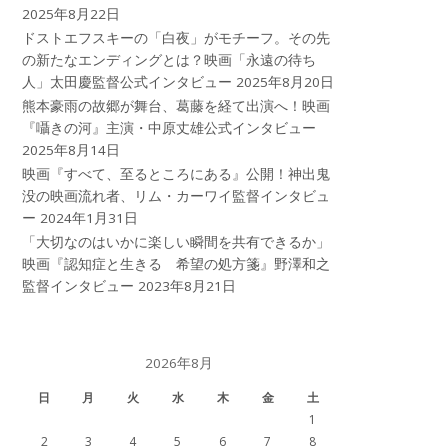
2025年8月22日
ドストエフスキーの「白夜」がモチーフ。その先
の新たなエンディングとは？映画「永遠の待ち
人」太田慶監督公式インタビュー
2025年8月20日
熊本豪雨の故郷が舞台、葛藤を経て出演へ！映画
『囁きの河』主演・中原丈雄公式インタビュー
2025年8月14日
映画『すべて、至るところにある』公開！神出鬼
没の映画流れ者、リム・カーワイ監督インタビュ
ー
2024年1月31日
「大切なのはいかに楽しい瞬間を共有できるか」
映画『認知症と生きる 希望の処方箋』野澤和之
監督インタビュー
2023年8月21日
2026年8月
日
月
火
水
木
金
土
1
2
3
4
5
6
7
8