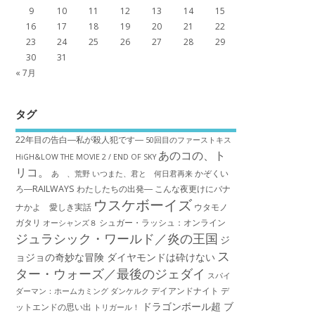
9
10
11
12
13
14
15
16
17
18
19
20
21
22
23
24
25
26
27
28
29
30
31
« 7月
タグ
22年目の告白―私が殺人犯です―
50回目のファーストキス
あのコの、ト
HiGH&LOW THE MOVIE 2 / END OF SKY
リコ。
かぞくい
あゝ、荒野
いつまた、君と 何日君再来
ろ―RAILWAYS わたしたちの出発―
こんな夜更けにバナ
ウスケボーイズ
ナかよ 愛しき実話
ウタモノ
ガタリ
シュガー・ラッシュ：オ​ンライン
オーシャンズ８
ジュラシック・ワールド／炎の王国
ジ
ス
ョジョの奇妙な冒険 ダイヤモンドは砕けない
ター・ウォーズ／最後のジェダイ
スパイ
デイアンドナイト
デ
ダーマン：ホームカミング
ダンケルク
ドラゴンボール超 ブ
ットエンドの思い出
トリガール！