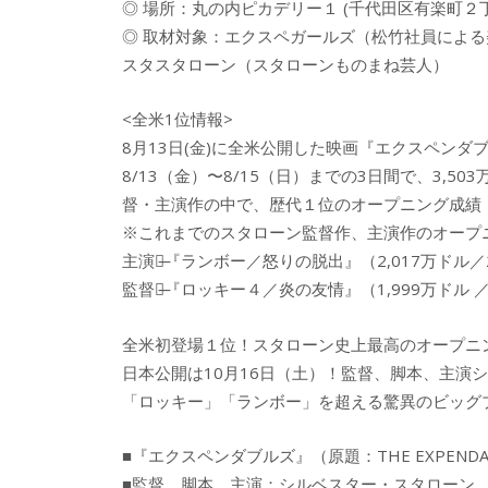
◎ 場所：丸の内ピカデリー１ (千代田区有楽町２
◎ 取材対象：エクスペガールズ（松竹社員によ
スタスタローン（スタローンものまね芸人）
<全米1位情報>
8月13日(金)に全米公開した映画『エクスペン
8/13（金）〜8/15（日）までの3日間で、3,5
督・主演作の中で、歴代１位のオープニング成績
※これまでのスタローン監督作、主演作のオープ
主演作̶『ランボー／怒りの脱出』（2,017万ドル／2,0
監督作̶『ロッキー４／炎の友情』（1,999万ドル ／1,
全米初登場１位！スタローン史上最高のオープニ
日本公開は10月16日（土）！監督、脚本、主演
「ロッキー」「ランボー」を超える驚異のビッグ
■『エクスペンダブルズ』（原題：THE EXPEND
■監督、脚本、主演：シルベスター・スタローン