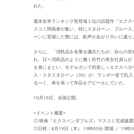
れた。
週末全米ランキング初登場１位の話題作『エクス
スコミ関係者が集い、特にスタローン、ブルース
ーンに登場した際には、歓声があがり大いに盛り
さらに、「消耗品を名乗る傭兵たちが、自らの存
れ、日々消耗品のように働く松竹の美女社員らが
を身にまとい、モデルガンで武装し＜エクスペガ
人・スタスタローン（30）が、ランボー姿で乱
るべく、体を張って作品をアピールしていた。
10月16日、全国公開。
<イベント概要>
◎ 映画『エクスペンダブルズ』マスコミ完成披露
◎日程：8月19日（木） 19時00分-開場 ／ 19時