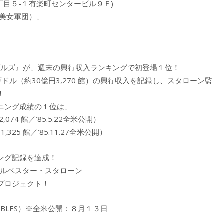
丁目５-１有楽町センタービル９Ｆ)
る美女軍団）、
ダブルズ』が、週末の興行収入ランキングで初登場１位！
03万ドル（約30億円3,270 館）の興行収入を記録し、スタローン監
！
ニング成績の１位は、
74 館／’85.5.22全米公開）
325 館／’85.11.27全米公開）
ング記録を達成！
シルベスター・スタローン
プロジェクト！
ABLES）※全米公開：８月１３日