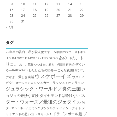
9
10
11
12
13
14
15
16
17
18
19
20
21
22
23
24
25
26
27
28
29
30
31
« 7月
タグ
22年目の告白―私が殺人犯です―
50回目のファーストキス
あのコの、ト
HiGH&LOW THE MOVIE 2 / END OF SKY
リコ。
かぞくい
あゝ、荒野
いつまた、君と 何日君再来
ろ―RAILWAYS わたしたちの出発―
こんな夜更けにバナ
ウスケボーイズ
ナかよ 愛しき実話
ウタモノ
ガタリ
シュガー・ラッシュ：オ​ンライン
オーシャンズ８
ジュラシック・ワールド／炎の王国
ジ
ス
ョジョの奇妙な冒険 ダイヤモンドは砕けない
ター・ウォーズ／最後のジェダイ
スパイ
デイアンドナイト
デ
ダーマン：ホームカミング
ダンケルク
ドラゴンボール超 ブ
ットエンドの思い出
トリガール！