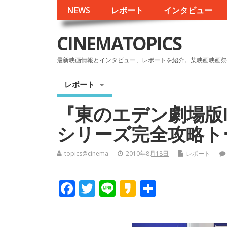
NEWS
レポート
インタビュー
CINEMATOPICS
最新映画情報とインタビュー、レポートを紹介。某映画映画祭
レポート
『東のエデン劇場版
シリーズ完全攻略ト
topics@cinema
2010年8月18日
レポート
F
T
Li
K
共
ac
w
n
a
有
e
itt
e
k