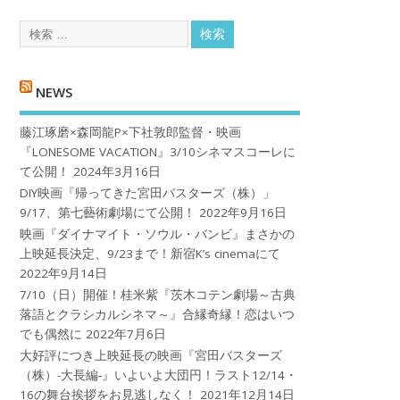
NEWS
藤江琢磨×森岡龍P×下社敦郎監督・映画
『LONESOME VACATION』3/10シネマスコーレに
て公開！
2024年3月16日
DIY映画『帰ってきた宮田バスターズ（株）」
9/17、第七藝術劇場にて公開！
2022年9月16日
映画『ダイナマイト・ソウル・バンビ』まさかの
上映延長決定、9/23まで！新宿K’s cinemaにて
2022年9月14日
7/10（日）開催！桂米紫『茨木コテン劇場～古典
落語とクラシカルシネマ～』合縁奇縁！恋はいつ
でも偶然に
2022年7月6日
大好評につき上映延長の映画『宮田バスターズ
（株）-大長編-』いよいよ大団円！ラスト12/14・
16の舞台挨拶をお見逃しなく！
2021年12月14日