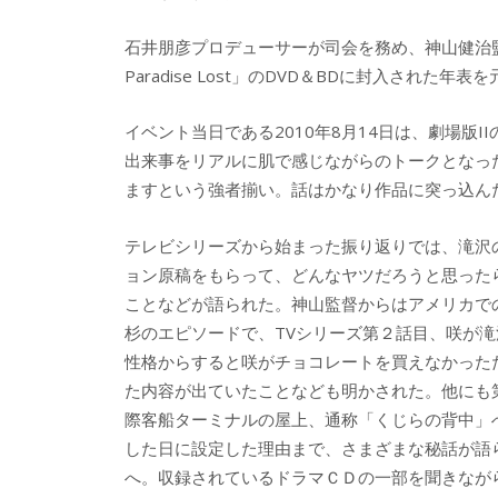
石井朋彦プロデューサーが司会を務め、神山健治監
Paradise Lost」のDVD＆BDに封入された年
イベント当日である2010年8月14日は、劇場版
出来事をリアルに肌で感じながらのトークとなっ
ますという強者揃い。話はかなり作品に突っ込ん
テレビシリーズから始まった振り返りでは、滝沢
ョン原稿をもらって、どんなヤツだろうと思った
ことなどが語られた。神山監督からはアメリカで
杉のエピソードで、TVシリーズ第２話目、咲が
性格からすると咲がチョコレートを買えなかった
た内容が出ていたことなども明かされた。他にも
際客船ターミナルの屋上、通称「くじらの背中」
した日に設定した理由まで、さまざまな秘話が語ら
へ。収録されているドラマＣＤの一部を聞きながら、