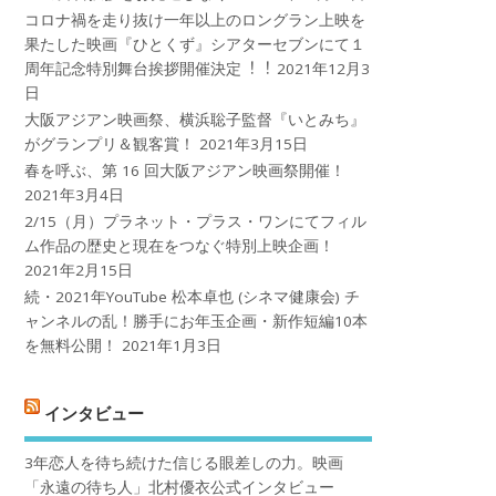
コロナ禍を⾛り抜け⼀年以上のロングラン上映を
果たした映画『ひとくず』シアターセブンにて１
周年記念特別舞台挨拶開催決定︕︕
2021年12月3
日
大阪アジアン映画祭、横浜聡子監督『いとみち』
がグランプリ＆観客賞！
2021年3月15日
春を呼ぶ、第 16 回大阪アジアン映画祭開催！
2021年3月4日
2/15（月）プラネット・プラス・ワンにてフィル
ム作品の歴史と現在をつなぐ特別上映企画！
2021年2月15日
続・2021年YouTube 松本卓也 (シネマ健康会) チ
ャンネルの乱！勝手にお年玉企画・新作短編10本
を無料公開！
2021年1月3日
インタビュー
3年恋人を待ち続けた信じる眼差しの力。映画
「永遠の待ち人」北村優衣公式インタビュー