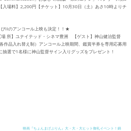
場料】2,200円【チケット】10月30日（土）あさ10時よりチ
びIIのアンコール上映も決定！！★
） 【場 所】ユナイテッド・シネマ豊洲 【ゲスト】神山健治監督
映（各作品入れ替え制）アンコール上映期間、鑑賞半券を専用応募用
に抽選で1名様に神山監督サイン入りグッズをプレゼント！
映画『ちょんまげぷりん』大・大・大ヒット御礼イベント！錦