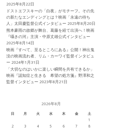
2025年8月22日
ドストエフスキーの「白夜」がモチーフ。その先
の新たなエンディングとは？映画「永遠の待ち
人」太田慶監督公式インタビュー
2025年8月20日
熊本豪雨の故郷が舞台、葛藤を経て出演へ！映画
『囁きの河』主演・中原丈雄公式インタビュー
2025年8月14日
映画『すべて、至るところにある』公開！神出鬼
没の映画流れ者、リム・カーワイ監督インタビュ
ー
2024年1月31日
「大切なのはいかに楽しい瞬間を共有できるか」
映画『認知症と生きる 希望の処方箋』野澤和之
監督インタビュー
2023年8月21日
2026年8月
日
月
火
水
木
金
土
1
2
3
4
5
6
7
8