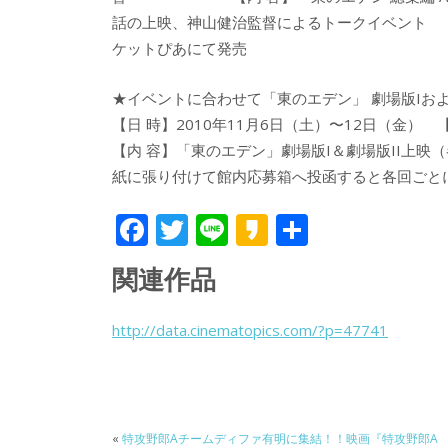
話の上映、神山健治監督によるトークイベント 【入
ケットぴあにて発売
★イベントに合わせて「東のエデン」 劇場版Iおよ
【日 時】2010年11月6日（土）〜12日（金
【内 容】「東のエデン」劇場版I＆劇場版II上
紙に張り付けて館内応募箱へ投函すると各回ごと
F
T
Li
K
共
ac
w
n
a
有
関連作品
e
itt
e
k
b
er
a
http://data.cinematopics.com/?p=47741
o
o
o
k
«
特攻野郎Aチームディファ有明に集結！！映画『特攻野郎A