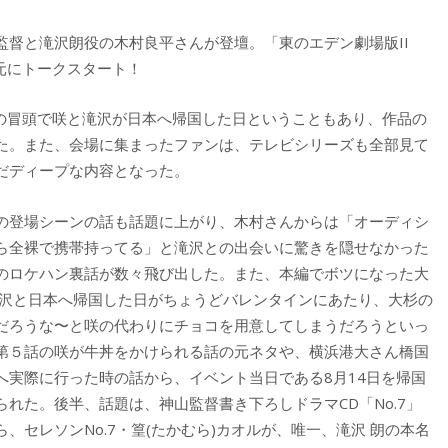
督と滝沢朗役の木村良平さんが登壇。「東のエデン劇場版II
表を元にトークスタート！
IIの冒頭で咲と滝沢が日本へ帰国した日ということもあり、作品の
た。また、会場に集まったファンは、テレビシリーズも全部見て
だディープな内容となった。
の登場シーンの話も話題に上がり、木村さんからは「オーディシ
ら全裸で携帯持ってる」と滝沢との出会いに驚きを隠せなかった
のロケハン裏話が数々飛び出した。また、本編でボツになった大
滝沢と日本へ帰国した日がちょうどバレンタインにあたり、大杉の
だろうな〜と咲の代わりにチョコを用意してしまうだろうといっ
第５話の咲が牛丼をかけられる話の元ネタや、横浜港大さん橋国
へ実際に行った時の話から、イベント当日である8月14日を帰国
れた。後半、話題は、神山監督書き下ろしドラマCD「No.7」
セレソンNo.7・篁(たかむら)カオルが、唯一、滝沢 朗の本名