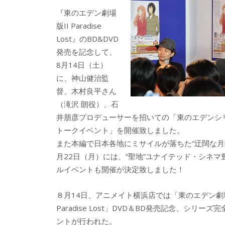
b
er
a
『東のエデン劇場
o
o
版II Paradise
o
Lost』のBD&DVD
発売を記念して、
k
8月14日（土）
に、神山健治監
督、木村良平さん
（滝沢 朗役）、石
井朋彦プロデューサーを招いての「東のエデンシ
トークイベント」を開催致しました。
また本編で日本各地にミサイルが落ちた“迂闊な月曜
月22日（月）には、“聖地”ユナイテッド・シネマ
ルイベントも開催が決定致しました！
８月14日、アニメイト横浜店では「東のエデン劇
Paradise Lost」DVD＆BD発売記念、シリー
ントが行われた。