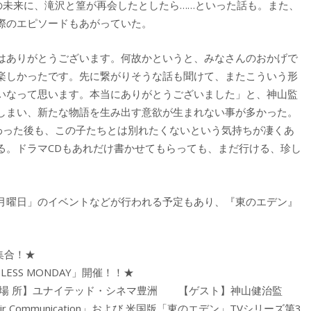
の未来に、滝沢と篁が再会したとしたら……といった話も。また、
際のエピソードもあがっていた。
はありがとうございます。何故かというと、みなさんのおかげで
楽しかったです。先に繋がりそうな話も聞けて、またこういう形
いなって思います。本当にありがとうございました」と、神山監
しまい、新たな物語を生み出す意欲が生まれない事が多かった。
終わった後も、この子たちとは別れたくないという気持ちが凄くあ
る。ドラマCDもあれだけ書かせてもらっても、まだ行ける、珍し
月曜日」のイベントなどが行われる予定もあり、『東のエデン』
集合！★
SS MONDAY」開催！！★
演 【場 所】ユナイテッド・シネマ豊洲 【ゲスト】神山健治監
munication」および 米国版「東のエデン」TVシリーズ第3