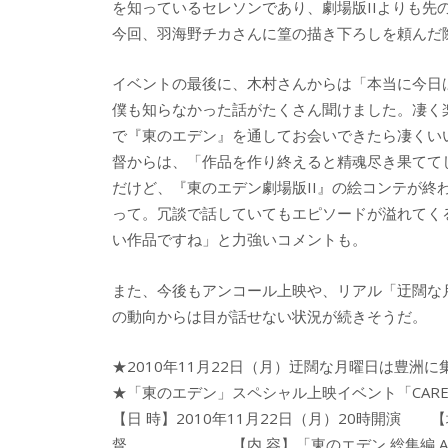
を知っているセレソンであり、劇場版IIよりも先
今回、羽海野チカさんに篁の描き下ろしを頼んだ
イベントの最後に、木村さんからは「本当に今日
僕も知らなかった話がたくさん聞けました。凄く
で『東のエデン』を通してお会いできたら凄くい
督からは、「作品を作り終えると精魂尽き果てて
だけど、『東のエデン劇場版II』の絵コンテが
って。冗談で話していてもエピソードが溢れてく
い作品ですね」と力強いコメントも。
また、今後もアンコール上映や、リアル「迂闊な
の動向からは目が話せない状況が続きそうだ。
★2010年11月22日（月）迂闊な月曜日は豊洲に
★「東のエデン」スペシャル上映イベント「CARELE
【日 時】2010年11月22日（月）20時開
督 【内 容】「東のエデン 総集編 Air Com