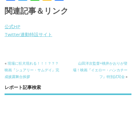
ac
w
n
a
有
関連記事＆リンク
e
itt
e
k
b
er
a
公式HP
o
o
Twitter連動特設サイト
o
k
«
現場に狂犬現れる！！！？？？
山田洋次監督×桃井かおりが登
映画『シュアリー・サムデイ』完
場！映画『イエロー・ハンカチー
成披露舞台挨拶
フ』特別試写会
»
レポート記事検索