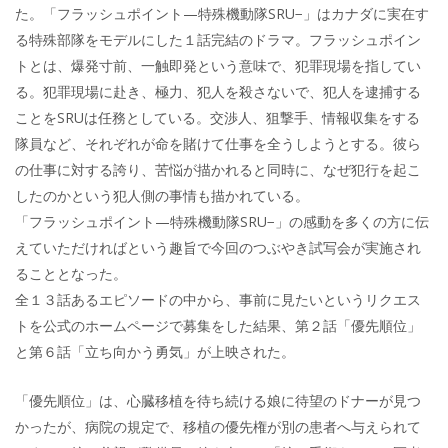
た。「フラッシュポイント—特殊機動隊SRU−」はカナダに実在す
る特殊部隊をモデルにした１話完結のドラマ。フラッシュポイン
トとは、爆発寸前、一触即発という意味で、犯罪現場を指してい
る。犯罪現場に赴き、極力、犯人を殺さないで、犯人を逮捕する
ことをSRUは任務としている。交渉人、狙撃手、情報収集をする
隊員など、それぞれが命を賭けて仕事を全うしようとする。彼ら
の仕事に対する誇り、苦悩が描かれると同時に、なぜ犯行を起こ
したのかという犯人側の事情も描かれている。
「フラッシュポイント—特殊機動隊SRU−」の感動を多くの方に伝
えていただければという趣旨で今回のつぶやき試写会が実施され
ることとなった。
全１３話あるエピソードの中から、事前に見たいというリクエス
トを公式のホームページで募集をした結果、第２話「優先順位」
と第６話「立ち向かう勇気」が上映された。
「優先順位」は、心臓移植を待ち続ける娘に待望のドナーが見つ
かったが、病院の規定で、移植の優先権が別の患者へ与えられて