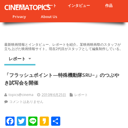
CINEMATOPICS
NEWS
レポート
インタビュー
作品
Privacy
About Us
最新映画情報とインタビュー、レポートを紹介。某映画映画祭のスタッフが
立ち上げた映画情報サイト。現在2代目がスタッフとして編集制作している。
レポート
「フラッシュポイント—特殊機動隊SRU−」のつぶや
き試写会を開催
topics@cinema
2010年6月25日
レポート
コメントはありません
F
T
Li
K
共