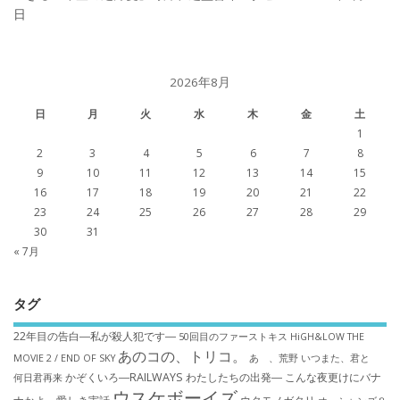
日
2026年8月
日
月
火
水
木
金
土
1
2
3
4
5
6
7
8
9
10
11
12
13
14
15
16
17
18
19
20
21
22
23
24
25
26
27
28
29
30
31
« 7月
タグ
22年目の告白―私が殺人犯です―
50回目のファーストキス
HiGH&LOW THE
あのコの、トリコ。
MOVIE 2 / END OF SKY
あゝ、荒野
いつまた、君と
かぞくいろ―RAILWAYS わたしたちの出発―
こんな夜更けにバナ
何日君再来
ウスケボーイズ