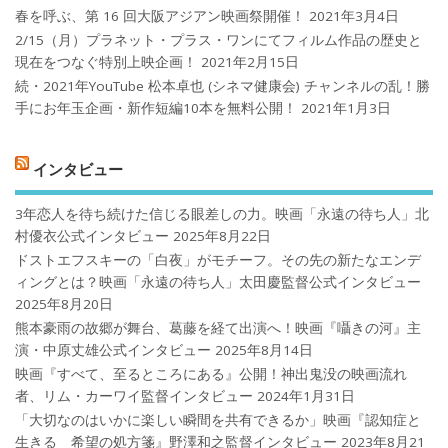
春を呼ぶ、第 16 回大阪アジアン映画祭開催！
2021年3月4日
2/15（月）プラネット・プラス・ワンにてフィルム作品の歴史と
現在をつなぐ特別上映企画！
2021年2月15日
続・2021年YouTube 松本卓也 (シネマ健康会) チャンネルの乱！勝
手にお年玉企画・新作短編10本を無料公開！
2021年1月3日
インタビュー
3年恋人を待ち続けた信じる眼差しの力。映画「永遠の待ち人」北
村優衣公式インタビュー
2025年8月22日
ドストエフスキーの「白夜」がモチーフ。その先の新たなエンデ
ィングとは？映画「永遠の待ち人」太田慶監督公式インタビュー
2025年8月20日
熊本豪雨の故郷が舞台、葛藤を経て出演へ！映画『囁きの河』主
演・中原丈雄公式インタビュー
2025年8月14日
映画『すべて、至るところにある』公開！神出鬼没の映画流れ
者、リム・カーワイ監督インタビュー
2024年1月31日
「大切なのはいかに楽しい瞬間を共有できるか」映画『認知症と
生きる 希望の処方箋』野澤和之監督インタビュー
2023年8月21