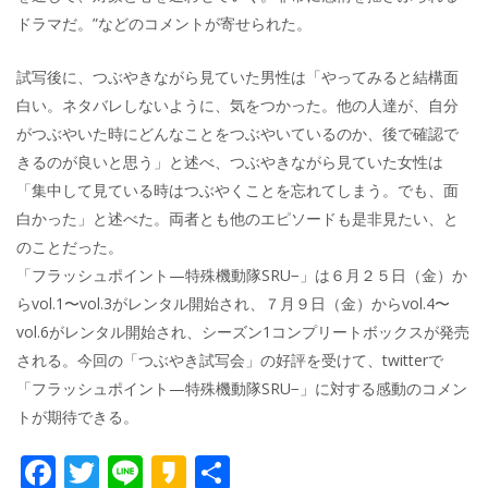
ドラマだ。”などのコメントが寄せられた。
試写後に、つぶやきながら見ていた男性は「やってみると結構面
白い。ネタバレしないように、気をつかった。他の人達が、自分
がつぶやいた時にどんなことをつぶやいているのか、後で確認で
きるのが良いと思う」と述べ、つぶやきながら見ていた女性は
「集中して見ている時はつぶやくことを忘れてしまう。でも、面
白かった」と述べた。両者とも他のエピソードも是非見たい、と
のことだった。
「フラッシュポイント—特殊機動隊SRU−」は６月２５日（金）か
らvol.1〜vol.3がレンタル開始され、７月９日（金）からvol.4〜
vol.6がレンタル開始され、シーズン1コンプリートボックスが発売
される。今回の「つぶやき試写会」の好評を受けて、twitterで
「フラッシュポイント—特殊機動隊SRU−」に対する感動のコメン
トが期待できる。
F
T
Li
K
共