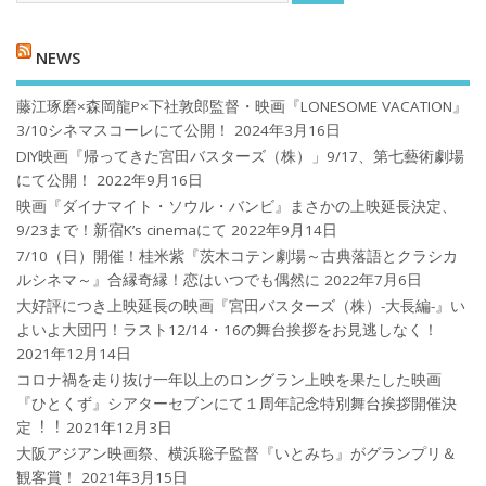
NEWS
藤江琢磨×森岡龍P×下社敦郎監督・映画『LONESOME VACATION』
3/10シネマスコーレにて公開！
2024年3月16日
DIY映画『帰ってきた宮田バスターズ（株）」9/17、第七藝術劇場
にて公開！
2022年9月16日
映画『ダイナマイト・ソウル・バンビ』まさかの上映延長決定、
9/23まで！新宿K’s cinemaにて
2022年9月14日
7/10（日）開催！桂米紫『茨木コテン劇場～古典落語とクラシカ
ルシネマ～』合縁奇縁！恋はいつでも偶然に
2022年7月6日
大好評につき上映延長の映画『宮田バスターズ（株）-大長編-』い
よいよ大団円！ラスト12/14・16の舞台挨拶をお見逃しなく！
2021年12月14日
コロナ禍を⾛り抜け⼀年以上のロングラン上映を果たした映画
『ひとくず』シアターセブンにて１周年記念特別舞台挨拶開催決
定︕︕
2021年12月3日
大阪アジアン映画祭、横浜聡子監督『いとみち』がグランプリ＆
観客賞！
2021年3月15日