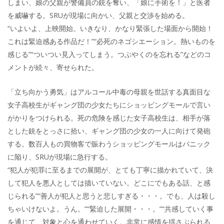
しまい、娘の父親が警備員の銃を奪い、「娘に手術を！」と医者
を威嚇する。SRUが現場に向かい、父親と交渉を始める。
“いよいよ、上映開始。いきなり、かなり緊張した場面から開始！
これは緊迫感ある作品だ！”“必死のネゴシエーション。熱いものを
感じる”“ついつい見入ってしまう。つぶやくのを忘れる”などのコ
メントが続々、寄せられた。
「立ち向かう勇気」はアルコール中毒の母親を世話する真面目な
女子高校生がギャング団の少女たちにショッピングモールで言い
がかりをつけられる。死の危険を感じた女子高校生は、相手が落
とした銃をとっさに拾い、ギャング団の少女の一人に向けて発砲
する。数百人もの買物客で賑わうショッピングモールはパニック
に陥り、SRUが現場に急行する。
“犯人が犯罪に至るまでの展開が、とても丁寧に描かれていて、決
して犯人を悪人としては描いていない。どこにでもある話、と感
じられる”“善人が犯人と思うと悲しすぎる・・・。でも、人は殺し
ちゃいけないよ。うん。”“緊迫した展開・・・。”“共感していく事
を通じて、対象と心を通わせていく。非常に感情を揺さぶられる