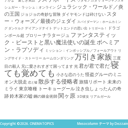
ナかよ 愛しき実話
ウタモノガタリ
オーシャンズ８
ジュラシック・ワールド／炎
シュガー・ラッシュ：オ​ンライン
の王国
スタ
ジョジョの奇妙な冒険 ダイヤモンドは砕けない
ー・ウォーズ／最後のジェダイ
スパイダーマン：ホームカミン
ドラゴ
デイアンドナイト
デットエンドの思い出
グ
ダンケルク
トリガール！
ファンタスティッ
ナラタージュ
ンボール超 ブロリー
ク・ビーストと黒い魔法使いの誕生
ボヘミア
ン・ラプソディ
ミッション：インポッシブル／フォールアウト
リ
万引き家族
三度
ングサイド・ストーリー
ルームロンダリング
寝
君が君で君だ
目の殺人
兄に愛されすぎて困ってます
光
ても覚めても
怪盗グルーのミニ
小さな恋のうた
散歩する侵略者
オン大脱走
旅猫リポート
未来の
恋と嘘
ミライ
東京喰種 トーキョーグール
泣き虫しょったんの奇
関ヶ原
跡
鈴木家の嘘
鋼の錬金術師
３D彼女 リアルガール
Copyright ©2026. CINEMATOPICS
Mesocolumn テーマ by Dezzain