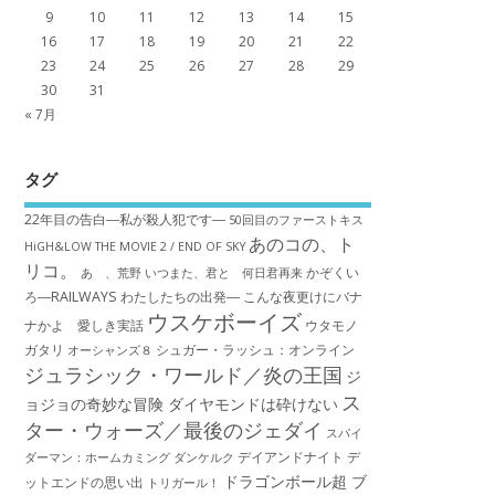
9
10
11
12
13
14
15
16
17
18
19
20
21
22
23
24
25
26
27
28
29
30
31
« 7月
タグ
22年目の告白―私が殺人犯です―
50回目のファーストキス
あのコの、ト
HiGH&LOW THE MOVIE 2 / END OF SKY
リコ。
かぞくい
あゝ、荒野
いつまた、君と 何日君再来
ろ―RAILWAYS わたしたちの出発―
こんな夜更けにバナ
ウスケボーイズ
ナかよ 愛しき実話
ウタモノ
ガタリ
シュガー・ラッシュ：オ​ンライン
オーシャンズ８
ジュラシック・ワールド／炎の王国
ジ
ス
ョジョの奇妙な冒険 ダイヤモンドは砕けない
ター・ウォーズ／最後のジェダイ
スパイ
デイアンドナイト
デ
ダーマン：ホームカミング
ダンケルク
ドラゴンボール超 ブ
ットエンドの思い出
トリガール！