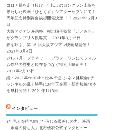
コロナ禍を⾛り抜け⼀年以上のロングラン上映を
果たした映画『ひとくず』シアターセブンにて１
周年記念特別舞台挨拶開催決定︕︕
2021年12月3
日
大阪アジアン映画祭、横浜聡子監督『いとみち』
がグランプリ＆観客賞！
2021年3月15日
春を呼ぶ、第 16 回大阪アジアン映画祭開催！
2021年3月4日
2/15（月）プラネット・プラス・ワンにてフィル
ム作品の歴史と現在をつなぐ特別上映企画！
2021年2月15日
続・2021年YouTube 松本卓也 (シネマ健康会) チ
ャンネルの乱！勝手にお年玉企画・新作短編10本
を無料公開！
2021年1月3日
インタビュー
3年恋人を待ち続けた信じる眼差しの力。映画
「永遠の待ち人」北村優衣公式インタビュー