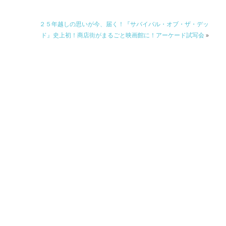
２５年越しの思いが今、届く！『サバイバル・オブ・ザ・デッ
ド』史上初！商店街がまるごと映画館に！アーケード試写会
»