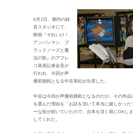
e
itt
e
k
b
er
a
6月2日、都内の録
o
o
音スタジオにて、
o
映画『それいけ！
アンパンマン ブ
k
ラックノーズと魔
法の歌』のアフレ
コ発表記者会見が
行われ、今回が声
優初挑戦となる中谷美紀が出席した。
中谷は今回が声優初挑戦となるのだが、その作品
を選んだ理由を「お話を頂いて本当に嬉しかった
ーな役が続いていたので、台本を頂く前にOKし
してくれた。