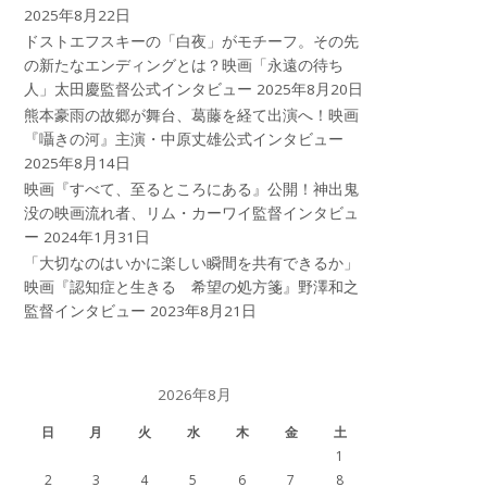
2025年8月22日
ドストエフスキーの「白夜」がモチーフ。その先
の新たなエンディングとは？映画「永遠の待ち
人」太田慶監督公式インタビュー
2025年8月20日
熊本豪雨の故郷が舞台、葛藤を経て出演へ！映画
『囁きの河』主演・中原丈雄公式インタビュー
2025年8月14日
映画『すべて、至るところにある』公開！神出鬼
没の映画流れ者、リム・カーワイ監督インタビュ
ー
2024年1月31日
「大切なのはいかに楽しい瞬間を共有できるか」
映画『認知症と生きる 希望の処方箋』野澤和之
監督インタビュー
2023年8月21日
2026年8月
日
月
火
水
木
金
土
1
2
3
4
5
6
7
8