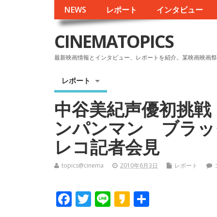
NEWS
レポート
インタビュー
CINEMATOPICS
最新映画情報とインタビュー、レポートを紹介。某映画映画祭
レポート
中谷美紀声優初挑戦
ンパンマン ブラッ
レコ記者会見
topics@cinema
2010年6月3日
レポート
F
T
Li
K
共
ac
w
n
a
有