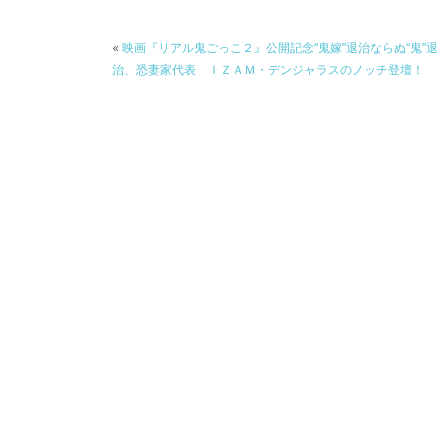
k
«
映画『リアル鬼ごっこ２』公開記念“鬼嫁”退治ならぬ“鬼”退
治、恐妻家代表 ＩＺＡＭ・デンジャラスのノッチ登壇！