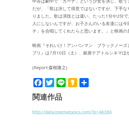
中谷は劇中で「カーナ」という少女を演じ、歌う
だが、「歌は決して得意ではないですが、下手な
りました。歌は演技とは違い、たった1分や2分
人にしないんですが、お子さんのいる友達には今
チ」を合唱してくれたらと思います。」と映画の
映画『それいけ！アンパンマン ブラックノーズ
プリ』は7月10日（土）、銀座テアトルシネマほ
(Report:森根隆之)
F
T
Li
K
共
ac
w
n
a
有
関連作品
e
itt
e
k
b
er
a
http://data.cinematopics.com/?p=48386
o
o
o