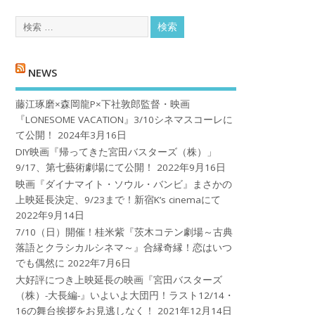
NEWS
藤江琢磨×森岡龍P×下社敦郎監督・映画
『LONESOME VACATION』3/10シネマスコーレに
て公開！
2024年3月16日
DIY映画『帰ってきた宮田バスターズ（株）」
9/17、第七藝術劇場にて公開！
2022年9月16日
映画『ダイナマイト・ソウル・バンビ』まさかの
上映延長決定、9/23まで！新宿K’s cinemaにて
2022年9月14日
7/10（日）開催！桂米紫『茨木コテン劇場～古典
落語とクラシカルシネマ～』合縁奇縁！恋はいつ
でも偶然に
2022年7月6日
大好評につき上映延長の映画『宮田バスターズ
（株）-大長編-』いよいよ大団円！ラスト12/14・
16の舞台挨拶をお見逃しなく！
2021年12月14日