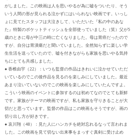
がしました。この映画は人を思いやるが為に嘘をついたり、そう
いう人間の形が見られる泣かずにはいられない映画です。いっし
ょに見てたスタッフは大泣きして、いただいた『私の中のあな
た』特製のポケットティッシュを全部使っていました（笑）父が5
歳のときに母が中三の時に亡くなりました。母は胃癌だったので
すが、自分は胃潰瘍だと聞いていました。全然知らずに楽しい学
生生活を送っていたので、嘘を付きながらも家族を思いやる気持
ちにとても共感しました。
● 香椎由宇（22）：いつも監督の作品はきれいに泣かせていただ
いているのでこの後作品を見るのを楽しみにしていました。最近
あまり泣いていないのでこの映画を楽しみにしていたんですよ。
こういう映画のイベントに参加するのは初めてなのでとても新鮮
です。家族がテーマの映画ですが、私も家族を守りきることが大
切だと思っています。監督の作品はこの映画もそうですが、画の
切り出し方が好きです。
● 哀川翔（48）：見た人にハンカチを絶対忘れるなって言われま
した。この映画を見て切ない出来事をまっすぐ真剣に受け止め