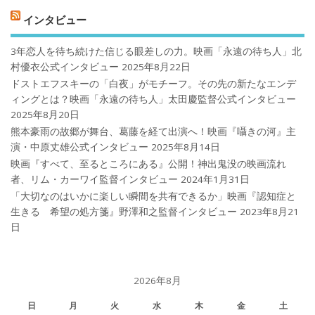
インタビュー
3年恋人を待ち続けた信じる眼差しの力。映画「永遠の待ち人」北
村優衣公式インタビュー
2025年8月22日
ドストエフスキーの「白夜」がモチーフ。その先の新たなエンデ
ィングとは？映画「永遠の待ち人」太田慶監督公式インタビュー
2025年8月20日
熊本豪雨の故郷が舞台、葛藤を経て出演へ！映画『囁きの河』主
演・中原丈雄公式インタビュー
2025年8月14日
映画『すべて、至るところにある』公開！神出鬼没の映画流れ
者、リム・カーワイ監督インタビュー
2024年1月31日
「大切なのはいかに楽しい瞬間を共有できるか」映画『認知症と
生きる 希望の処方箋』野澤和之監督インタビュー
2023年8月21
日
2026年8月
日
月
火
水
木
金
土