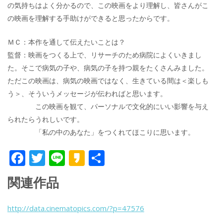
の気持ちはよく分かるので、この映画をより理解し、皆さんがこ
の映画を理解する手助けができると思ったからです。
ＭＣ：本作を通して伝えたいことは？
監督：映画をつくる上で、リサーチのため病院によくいきまし
た。そこで病気の子や、病気の子を持つ親をたくさんみました。
ただこの映画は、病気の映画ではなく、生きている間は＜楽しも
う＞、そういうメッセージが伝わればと思います。
この映画を観て、パーソナルで文化的にいい影響を与え
られたらうれしいです。
「私の中のあなた」をつくれてほこりに思います。
F
T
Li
K
共
ac
w
n
a
有
関連作品
e
itt
e
k
b
er
a
http://data.cinematopics.com/?p=47576
o
o