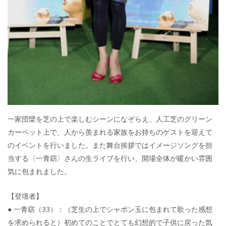
一家団欒を芝の上で楽しむシーンになぞらえ、人工芝のグリーン
カーペット上で、人から羨まれる家族をお持ちのゲストを迎えて
のイベントを行いました。また舞台挨拶ではイメージソングを担
当する〈一青窈〉さんの生ライブを行い、開場全体が暖かい雰囲
気に包まれました。
【登壇者】
● 一青窈（33）：（芝生の上でシャボン玉に包まれて歌った感想
を求められると）初めてのことでとても幻想的で子供に戻った気