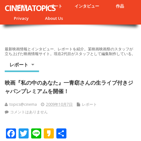
CINEMATOPICS
NEWS
レポート
インタビュー
作品
Privacy
About Us
最新映画情報とインタビュー、レポートを紹介。某映画映画祭のスタッフが
立ち上げた映画情報サイト。現在2代目がスタッフとして編集制作している。
レポート
映画『私の中のあなた』一青窈さんの生ライブ付きジ
ャパンプレミアムを開催！
topics@cinema
2009年10月7日
レポート
コメントはありません
F
T
Li
K
共