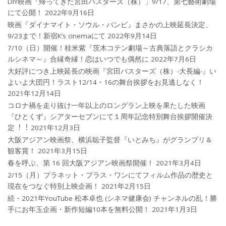
DIY映画『帰ってきた宮田バスターズ（株）」9/17、第七藝術劇場
にて公開！
2022年9月16日
映画『ダイナマイト・ソウル・バンビ』まさかの上映延長決定、
9/23まで！新宿K’s cinemaにて
2022年9月14日
7/10（日）開催！桂米紫『茨木コテン劇場～古典落語とクラシカ
ルシネマ～』合縁奇縁！恋はいつでも偶然に
2022年7月6日
大好評につき上映延長の映画『宮田バスターズ（株）-大長編-』い
よいよ大団円！ラスト12/14・16の舞台挨拶をお見逃しなく！
2021年12月14日
コロナ禍を⾛り抜け⼀年以上のロングラン上映を果たした映画
『ひとくず』シアターセブンにて１周年記念特別舞台挨拶開催決
定︕︕
2021年12月3日
大阪アジアン映画祭、横浜聡子監督『いとみち』がグランプリ＆
観客賞！
2021年3月15日
春を呼ぶ、第 16 回大阪アジアン映画祭開催！
2021年3月4日
2/15（月）プラネット・プラス・ワンにてフィルム作品の歴史と
現在をつなぐ特別上映企画！
2021年2月15日
続・2021年YouTube 松本卓也 (シネマ健康会) チャンネルの乱！勝
手にお年玉企画・新作短編10本を無料公開！
2021年1月3日