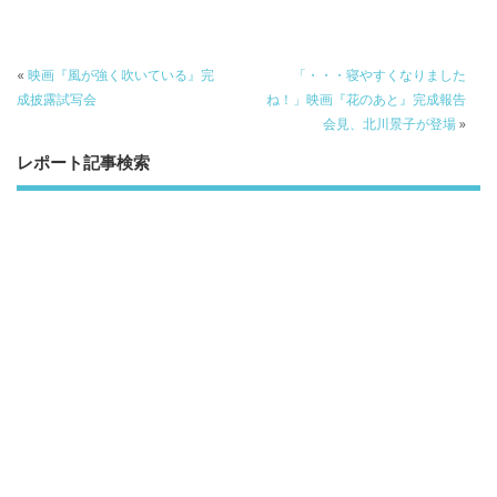
o
k
«
映画『風が強く吹いている』完
「・・・寝やすくなりました
成披露試写会
ね！」映画『花のあと』完成報告
会見、北川景子が登場
»
レポート記事検索