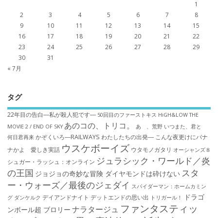
1
2
3
4
5
6
7
8
9
10
11
12
13
14
15
16
17
18
19
20
21
22
23
24
25
26
27
28
29
30
31
« 7月
タグ
22年目の告白―私が殺人犯です―
50回目のファーストキス
HiGH&LOW THE
あのコの、トリコ。
MOVIE 2 / END OF SKY
あゝ、荒野
いつまた、君と
かぞくいろ―RAILWAYS わたしたちの出発―
こんな夜更けにバナ
何日君再来
ウスケボーイズ
ナかよ 愛しき実話
ウタモノガタリ
オーシャンズ８
ジュラシック・ワールド／炎
シュガー・ラッシュ：オ​ンライン
の王国
スタ
ジョジョの奇妙な冒険 ダイヤモンドは砕けない
ー・ウォーズ／最後のジェダイ
スパイダーマン：ホームカミン
ドラゴ
デイアンドナイト
デットエンドの思い出
グ
ダンケルク
トリガール！
ファンタスティッ
ナラタージュ
ンボール超 ブロリー