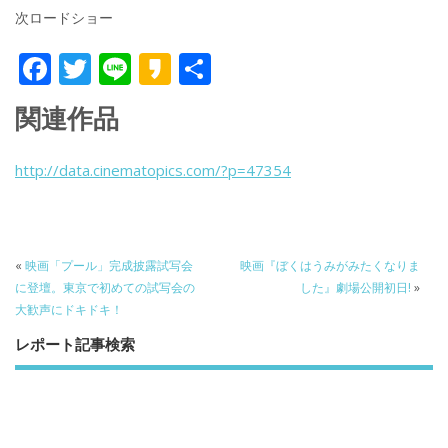
次ロードショー
F
T
Li
K
共
ac
w
n
a
有
関連作品
e
itt
e
k
b
er
a
http://data.cinematopics.com/?p=47354
o
o
o
k
«
映画「プール」完成披露試写会
映画『ぼくはうみがみたくなりま
に登壇。東京で初めての試写会の
した』劇場公開初日!
»
大歓声にドキドキ！
レポート記事検索