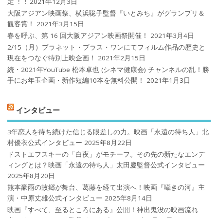
定︕︕
2021年12月3日
大阪アジアン映画祭、横浜聡子監督『いとみち』がグランプリ＆
観客賞！
2021年3月15日
春を呼ぶ、第 16 回大阪アジアン映画祭開催！
2021年3月4日
2/15（月）プラネット・プラス・ワンにてフィルム作品の歴史と
現在をつなぐ特別上映企画！
2021年2月15日
続・2021年YouTube 松本卓也 (シネマ健康会) チャンネルの乱！勝
手にお年玉企画・新作短編10本を無料公開！
2021年1月3日
インタビュー
3年恋人を待ち続けた信じる眼差しの力。映画「永遠の待ち人」北
村優衣公式インタビュー
2025年8月22日
ドストエフスキーの「白夜」がモチーフ。その先の新たなエンデ
ィングとは？映画「永遠の待ち人」太田慶監督公式インタビュー
2025年8月20日
熊本豪雨の故郷が舞台、葛藤を経て出演へ！映画『囁きの河』主
演・中原丈雄公式インタビュー
2025年8月14日
映画『すべて、至るところにある』公開！神出鬼没の映画流れ