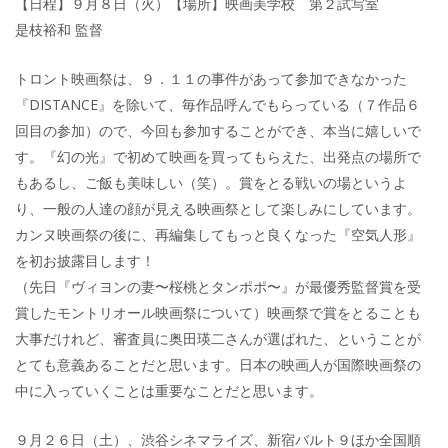
【日程】９月８日（火）【場所】映画美学校 第２試写室
是枝裕和 監督
トロント映画祭は、９．１１の事件があって参加できなかった
『DISTANCE』を除いて、毎作品呼んでもらっている（７作品６
回目の参加）ので、今回も参加することができ、本当に嬉しいで
す。『幻の光』で初めて映画を買ってもらえた、出発点の場所で
もあるし、ご飯も美味しい（笑）。賞をとる戦いの場というよ
り、一般の人達の顔が見える映画祭として楽しみにしています。
カンヌ映画祭の後に、再編集してもっと良くなった『空気人形』
を初お披露目します！
（先日『ヴィヨンの妻〜桜桃とタンポポ〜』が最優秀監督賞を受
賞したモントリオール映画祭について）映画祭で賞をとることも
大事だけれど、審査員に奥田瑛二さんが選ばれた、ということが
とても意義あることだと思います。日本の映画人が国際映画祭の
中に入っていくことは重要なことだと思います。
９月２６日（土）、渋谷シネマライズ、新宿バルト９ほか全国順