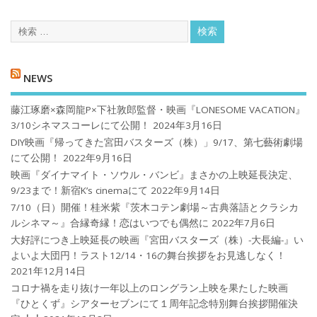
NEWS
藤江琢磨×森岡龍P×下社敦郎監督・映画『LONESOME VACATION』
3/10シネマスコーレにて公開！
2024年3月16日
DIY映画『帰ってきた宮田バスターズ（株）」9/17、第七藝術劇場
にて公開！
2022年9月16日
映画『ダイナマイト・ソウル・バンビ』まさかの上映延長決定、
9/23まで！新宿K’s cinemaにて
2022年9月14日
7/10（日）開催！桂米紫『茨木コテン劇場～古典落語とクラシカ
ルシネマ～』合縁奇縁！恋はいつでも偶然に
2022年7月6日
大好評につき上映延長の映画『宮田バスターズ（株）-大長編-』い
よいよ大団円！ラスト12/14・16の舞台挨拶をお見逃しなく！
2021年12月14日
コロナ禍を⾛り抜け⼀年以上のロングラン上映を果たした映画
『ひとくず』シアターセブンにて１周年記念特別舞台挨拶開催決