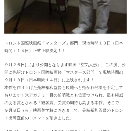
トロント国際映画祭「マスターズ」部門、現地時間１３日（日本
時間：１４日）正式上映決定！！
９月２６日(土)より公開となります映画『空気人形』。この度、公
開に先駆けトロント国際映画祭「マスターズ部門」で現地時間の
９月１３日（日本時間１４日）に上映されます！
本作を作り上げた是枝裕和監督も現地へと招かれ登壇を予定して
おります！米アカデミー賞の前哨戦とも位置づけられ、最も権威
のある賞とされる「観客賞」受賞の期待も高まる本作。そこで、
９月８日（火）映画美学校におきまして、是枝裕和監督のトロン
ト出陣直前のコメントを頂きました。