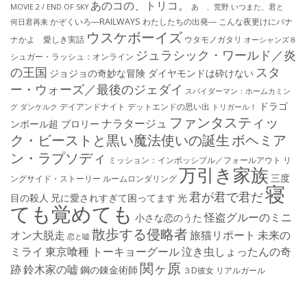
あのコの、トリコ。
MOVIE 2 / END OF SKY
あゝ、荒野
いつまた、君と
かぞくいろ―RAILWAYS わたしたちの出発―
こんな夜更けにバナ
何日君再来
ウスケボーイズ
ナかよ 愛しき実話
ウタモノガタリ
オーシャンズ８
ジュラシック・ワールド／炎
シュガー・ラッシュ：オ​ンライン
の王国
スタ
ジョジョの奇妙な冒険 ダイヤモンドは砕けない
ー・ウォーズ／最後のジェダイ
スパイダーマン：ホームカミン
ドラゴ
デイアンドナイト
デットエンドの思い出
グ
ダンケルク
トリガール！
ファンタスティッ
ナラタージュ
ンボール超 ブロリー
ク・ビーストと黒い魔法使いの誕生
ボヘミア
ン・ラプソディ
ミッション：インポッシブル／フォールアウト
リ
万引き家族
三度
ングサイド・ストーリー
ルームロンダリング
寝
君が君で君だ
目の殺人
兄に愛されすぎて困ってます
光
ても覚めても
怪盗グルーのミニ
小さな恋のうた
散歩する侵略者
オン大脱走
旅猫リポート
未来の
恋と嘘
ミライ
東京喰種 トーキョーグール
泣き虫しょったんの奇
関ヶ原
跡
鈴木家の嘘
鋼の錬金術師
３D彼女 リアルガール