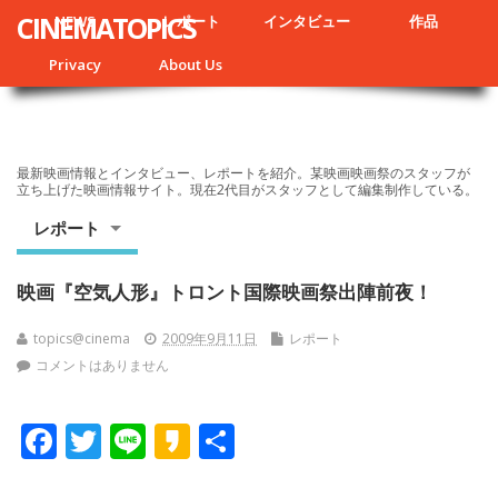
CINEMATOPICS
NEWS
レポート
インタビュー
作品
Privacy
About Us
最新映画情報とインタビュー、レポートを紹介。某映画映画祭のスタッフが
立ち上げた映画情報サイト。現在2代目がスタッフとして編集制作している。
レポート
映画『空気人形』トロント国際映画祭出陣前夜！
topics@cinema
2009年9月11日
レポート
コメントはありません
F
T
Li
K
共
ac
w
n
a
有