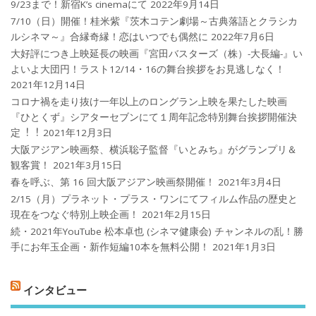
9/23まで！新宿K’s cinemaにて
2022年9月14日
7/10（日）開催！桂米紫『茨木コテン劇場～古典落語とクラシカ
ルシネマ～』合縁奇縁！恋はいつでも偶然に
2022年7月6日
大好評につき上映延長の映画『宮田バスターズ（株）-大長編-』い
よいよ大団円！ラスト12/14・16の舞台挨拶をお見逃しなく！
2021年12月14日
コロナ禍を⾛り抜け⼀年以上のロングラン上映を果たした映画
『ひとくず』シアターセブンにて１周年記念特別舞台挨拶開催決
定︕︕
2021年12月3日
大阪アジアン映画祭、横浜聡子監督『いとみち』がグランプリ＆
観客賞！
2021年3月15日
春を呼ぶ、第 16 回大阪アジアン映画祭開催！
2021年3月4日
2/15（月）プラネット・プラス・ワンにてフィルム作品の歴史と
現在をつなぐ特別上映企画！
2021年2月15日
続・2021年YouTube 松本卓也 (シネマ健康会) チャンネルの乱！勝
手にお年玉企画・新作短編10本を無料公開！
2021年1月3日
インタビュー