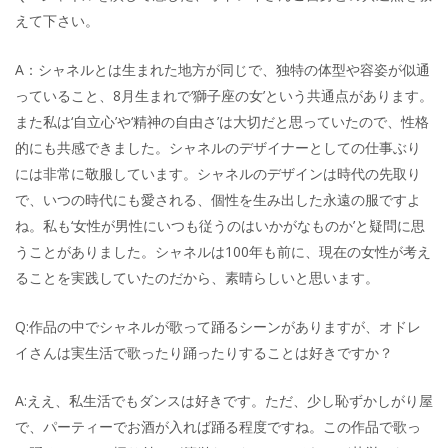
えて下さい。
A：シャネルとは生まれた地方が同じで、独特の体型や容姿が似通
っていること、8月生まれで‘獅子座の女’という共通点があります。
また私は‘自立心’や‘精神の自由さ’は大切だと思っていたので、性格
的にも共感できました。シャネルのデザイナーとしての仕事ぶり
には非常に敬服しています。シャネルのデザインは時代の先取り
で、いつの時代にも愛される、個性を生み出した永遠の服ですよ
ね。私も‘女性が男性にいつも従うのはいかがなものか’と疑問に思
うことがありました。シャネルは100年も前に、現在の女性が考え
ることを実践していたのだから、素晴らしいと思います。
Q:作品の中でシャネルが歌って踊るシーンがありますが、オドレ
イさんは実生活で歌ったり踊ったりすることは好きですか？
A:ええ、私生活でもダンスは好きです。ただ、少し恥ずかしがり屋
で、パーティーでお酒が入れば踊る程度ですね。この作品で歌っ