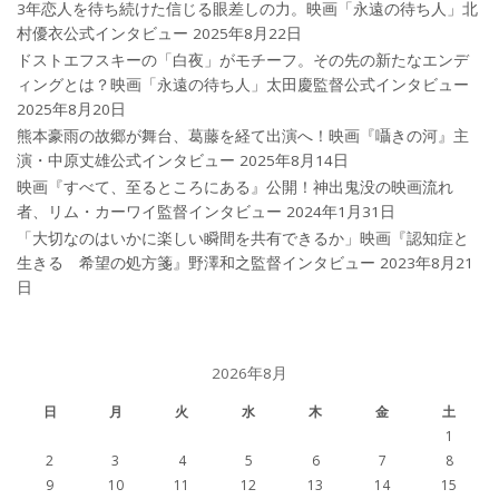
3年恋人を待ち続けた信じる眼差しの力。映画「永遠の待ち人」北
村優衣公式インタビュー
2025年8月22日
ドストエフスキーの「白夜」がモチーフ。その先の新たなエンデ
ィングとは？映画「永遠の待ち人」太田慶監督公式インタビュー
2025年8月20日
熊本豪雨の故郷が舞台、葛藤を経て出演へ！映画『囁きの河』主
演・中原丈雄公式インタビュー
2025年8月14日
映画『すべて、至るところにある』公開！神出鬼没の映画流れ
者、リム・カーワイ監督インタビュー
2024年1月31日
「大切なのはいかに楽しい瞬間を共有できるか」映画『認知症と
生きる 希望の処方箋』野澤和之監督インタビュー
2023年8月21
日
2026年8月
日
月
火
水
木
金
土
1
2
3
4
5
6
7
8
9
10
11
12
13
14
15