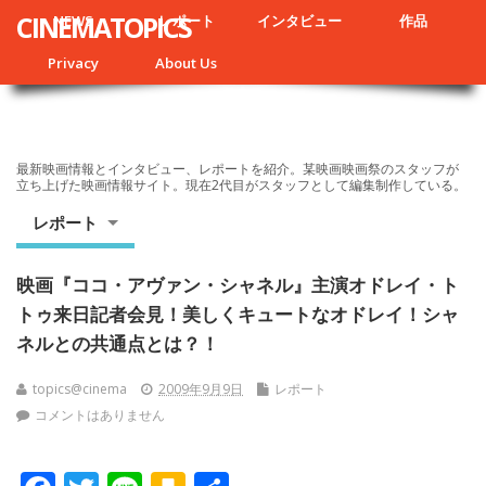
CINEMATOPICS
NEWS
レポート
インタビュー
作品
Privacy
About Us
最新映画情報とインタビュー、レポートを紹介。某映画映画祭のスタッフが
立ち上げた映画情報サイト。現在2代目がスタッフとして編集制作している。
レポート
映画『ココ・アヴァン・シャネル』主演オドレイ・ト
トゥ来日記者会見！美しくキュートなオドレイ！シャ
ネルとの共通点とは？！
topics@cinema
2009年9月9日
レポート
コメントはありません