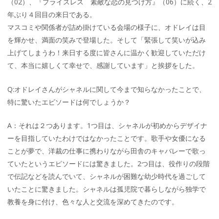
（02）、『プライスレス 素敵な恋の見つけ方』（06）に続く、2
年ぶり４回目の来日である。
マスコミや関係者が詰め掛けている会場の様子に、オドレイは目
を輝かせ、満面の笑みで登場した。そして「緊張して笑いが込み
上げてしまうわ！来日する度に皆さんに温かく歓迎していただけ
て、本当に嬉しくて幸せで、感謝しています」と挨拶をした。
Q:オドレイさんがシャネルに関して今まで知らなかったことで、
特に驚いたエピソードは何でしょうか？
A：それは２つあります。1つ目は、シャネルが初めからデザイナ
ーを目指していたわけではなかったことです。歌手や女優になる
ことが夢で、洋裁の仕事に携わりながら田舎のキャバレーで歌っ
ていたというエピソードには驚きました。2つ目は、役作りの段階
で伝記などを読んでいて、シャネルが困難な幼少時代を過ごして
いたことに驚きました。シャネルは孤児院で暮らしながら独学で
教養を身に付け、色々な人と交流を深めてきたのです。