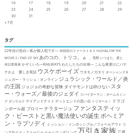
16
17
18
19
20
21
22
23
24
25
26
27
28
29
30
31
« 7月
タグ
22年目の告白―私が殺人犯です―
50回目のファーストキス
HiGH&LOW THE
あのコの、トリコ。
MOVIE 2 / END OF SKY
あゝ、荒野
いつまた、君と
かぞくいろ―RAILWAYS わたしたちの出発―
こんな夜更けにバナ
何日君再来
ウスケボーイズ
ナかよ 愛しき実話
ウタモノガタリ
オーシャンズ８
ジュラシック・ワールド／炎
シュガー・ラッシュ：オ​ンライン
の王国
スタ
ジョジョの奇妙な冒険 ダイヤモンドは砕けない
ー・ウォーズ／最後のジェダイ
スパイダーマン：ホームカミン
ドラゴ
デイアンドナイト
デットエンドの思い出
グ
ダンケルク
トリガール！
ファンタスティッ
ナラタージュ
ンボール超 ブロリー
ク・ビーストと黒い魔法使いの誕生
ボヘミア
ン・ラプソディ
ミッション：インポッシブル／フォールアウト
リ
万引き家族
三度
ングサイド・ストーリー
ルームロンダリング