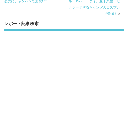
盛大にシャンパンでお祝い!!
ル・ネバー・ダイ』森下悠里、セ
クシーすぎるギャングのコスプレ
で登場！
»
レポート記事検索