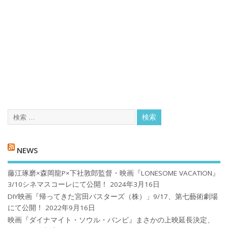
NEWS
藤江琢磨×森岡龍P×下社敦郎監督・映画『LONESOME VACATION』
3/10シネマスコーレにて公開！
2024年3月16日
DIY映画『帰ってきた宮田バスターズ（株）」9/17、第七藝術劇場
にて公開！
2022年9月16日
映画『ダイナマイト・ソウル・バンビ』まさかの上映延長決定、