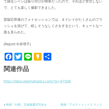
て踊るシーンは振り付けが簡単だったので、それほど苦労しない
で、とても楽しく撮影できました。
質疑応答後のフォトセッションでは、オドレイがたくさんのフラ
ッシュを浴びて、眩しそうなしぐさをするという、キュートな一
面も見られた。
(Report:今井理子)
F
T
Li
K
共
ac
w
n
a
有
関連作品
e
itt
e
k
b
er
a
http://data.cinematopics.com/?p=47508
o
o
o
k
«
映画『白夜』完成披露試写会を
映画『アルティメット２ マッス