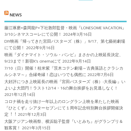
NEWS
藤江琢磨×森岡龍P×下社敦郎監督・映画『LONESOME VACATION』
3/10シネマスコーレにて公開！
2024年3月16日
DIY映画『帰ってきた宮田バスターズ（株）」9/17、第七藝術劇場
にて公開！
2022年9月16日
映画『ダイナマイト・ソウル・バンビ』まさかの上映延長決定、
9/23まで！新宿K’s cinemaにて
2022年9月14日
7/10（日）開催！桂米紫『茨木コテン劇場～古典落語とクラシカ
ルシネマ～』合縁奇縁！恋はいつでも偶然に
2022年7月6日
大好評につき上映延長の映画『宮田バスターズ（株）-大長編-』い
よいよ大団円！ラスト12/14・16の舞台挨拶をお見逃しなく！
2021年12月14日
コロナ禍を⾛り抜け⼀年以上のロングラン上映を果たした映画
『ひとくず』シアターセブンにて１周年記念特別舞台挨拶開催決
定︕︕
2021年12月3日
大阪アジアン映画祭、横浜聡子監督『いとみち』がグランプリ＆
観客賞！
2021年3月15日