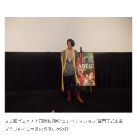
６５回ヴェネチア国際映画祭“コンペティション”部門正式出品
ブラジルで３ケ月の長期ロケ敢行！