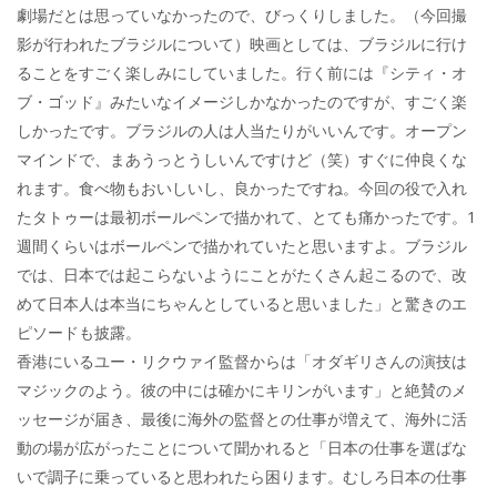
劇場だとは思っていなかったので、びっくりしました。（今回撮
影が行われたブラジルについて）映画としては、ブラジルに行け
ることをすごく楽しみにしていました。行く前には『シティ・オ
ブ・ゴッド』みたいなイメージしかなかったのですが、すごく楽
しかったです。ブラジルの人は人当たりがいいんです。オープン
マインドで、まあうっとうしいんですけど（笑）すぐに仲良くな
れます。食べ物もおいしいし、良かったですね。今回の役で入れ
たタトゥーは最初ボールペンで描かれて、とても痛かったです。1
週間くらいはボールペンで描かれていたと思いますよ。ブラジル
では、日本では起こらないようにことがたくさん起こるので、改
めて日本人は本当にちゃんとしていると思いました」と驚きのエ
ピソードも披露。
香港にいるユー・リクウァイ監督からは「オダギリさんの演技は
マジックのよう。彼の中には確かにキリンがいます」と絶賛のメ
ッセージが届き、最後に海外の監督との仕事が増えて、海外に活
動の場が広がったことについて聞かれると「日本の仕事を選ばな
いで調子に乗っていると思われたら困ります。むしろ日本の仕事