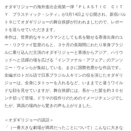
オダギリジョーの海外進出企画第一弾『ＰＬＡＳＴＩＣ ＣＩＴ
Ｙ プラスティック・シティ』が3月14日より公開され、新宿バル
ト９にてオダギリジョーの舞台挨拶が行われましたので、レポー
トを送らせていただきます。
本作は、世界的なキャメラマンとしても名を馳せる香港出身のユ
ー・リクウァイ監督のもと、３ケ月の長期間にわたり単身ブラジ
ルに乗り込んだ主演のオダギリジョーと香港からアジア、ハリウ
ッドへと活躍の場を広げる『インファナル・アフェア』のアンソ
ニー・ウォンらが集結している、まさに国際色豊かな作品です。
全編ポロトガル語で日系ブラジル人キリンの役を演じたオダギリ
ジョーは、全身にタトゥーを入れるなど、いままでと違うワイル
ドな顔を見せていますが、舞台挨拶には、長かった髪を約３０セ
ンチ切って登場。ドラマの役作りのためのイメージチェンジでし
たが、満員の場内から驚きの声も上がりました。
＜オダギリジョーの談話＞
「（一番大きな劇場が満席だったことについて）こんなに大きな