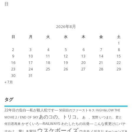
日
2026年8月
日
月
火
水
木
金
土
1
2
3
4
5
6
7
8
9
10
11
12
13
14
15
16
17
18
19
20
21
22
23
24
25
26
27
28
29
30
31
« 7月
タグ
22年目の告白―私が殺人犯です―
50回目のファーストキス
HiGH&LOW THE
あのコの、トリコ。
MOVIE 2 / END OF SKY
あゝ、荒野
いつまた、君と
かぞくいろ―RAILWAYS わたしたちの出発―
こんな夜更けにバナ
何日君再来
ウスケボーイズ
ナかよ 愛しき実話
ウタモノガタリ
オーシャンズ８