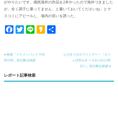
がやりたいです。偶然海外の作品を2本やったので海外づきました
が、全く調子に乗ってません、と書いておいてくださいね」とマ
スコミにアピールし、場内の笑いを誘った。
F
T
Li
K
共
ac
w
n
a
有
e
itt
e
k
b
er
a
«
映画『イケメンバンク THE
とびきりのホワイトデー！『カフ
o
o
MOVIE』初日舞台挨拶
ェ代官山Ⅲ 〜それぞれの明
日〜』初日舞台挨拶
»
o
レポート記事検索
k