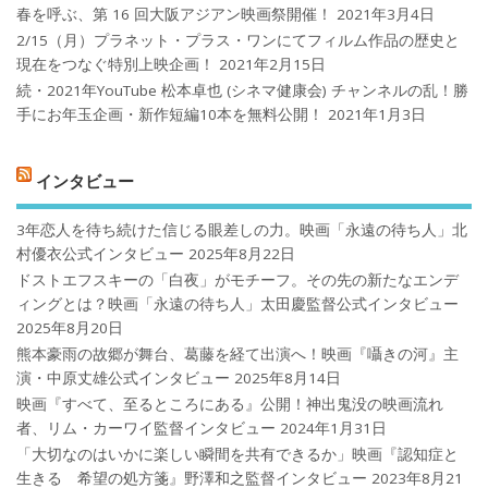
春を呼ぶ、第 16 回大阪アジアン映画祭開催！
2021年3月4日
2/15（月）プラネット・プラス・ワンにてフィルム作品の歴史と
現在をつなぐ特別上映企画！
2021年2月15日
続・2021年YouTube 松本卓也 (シネマ健康会) チャンネルの乱！勝
手にお年玉企画・新作短編10本を無料公開！
2021年1月3日
インタビュー
3年恋人を待ち続けた信じる眼差しの力。映画「永遠の待ち人」北
村優衣公式インタビュー
2025年8月22日
ドストエフスキーの「白夜」がモチーフ。その先の新たなエンデ
ィングとは？映画「永遠の待ち人」太田慶監督公式インタビュー
2025年8月20日
熊本豪雨の故郷が舞台、葛藤を経て出演へ！映画『囁きの河』主
演・中原丈雄公式インタビュー
2025年8月14日
映画『すべて、至るところにある』公開！神出鬼没の映画流れ
者、リム・カーワイ監督インタビュー
2024年1月31日
「大切なのはいかに楽しい瞬間を共有できるか」映画『認知症と
生きる 希望の処方箋』野澤和之監督インタビュー
2023年8月21