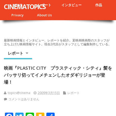
CINEMATOPICS
NEWS
レポート
インタビュー
作品
Privacy
About Us
最新映画情報とインタビュー、レポートを紹介。某映画映画祭のスタッフが
立ち上げた映画情報サイト。現在2代目がスタッフとして編集制作している。
レポート
映画『PLASTIC CITY プラスティック・シティ』髪を
バッサリ切ってイメチェンしたオダギリジョーが登
場！
topics@cinema
2009年3月15日
レポート
コメントはありません