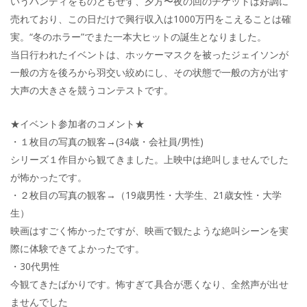
いうハンディをものともせず、夕方〜夜の回のチケットは好調に
売れており、この日だけで興行収入は1000万円をこえることは確
実。“冬のホラー”でまた一本大ヒットの誕生となりました。
当日行われたイベントは、ホッケーマスクを被ったジェイソンが
一般の方を後ろから羽交い絞めにし、その状態で一般の方が出す
大声の大きさを競うコンテストです。
★イベント参加者のコメント★
・１枚目の写真の観客→(34歳・会社員/男性)
シリーズ１作目から観てきました。上映中は絶叫しませんでした
が怖かったです。
・２枚目の写真の観客→（19歳男性・大学生、21歳女性・大学
生）
映画はすごく怖かったですが、映画で観たような絶叫シーンを実
際に体験できてよかったです。
・30代男性
今観てきたばかりです。怖すぎて具合が悪くなり、全然声が出せ
ませんでした