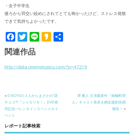
・女子中学生
後ろから羽交い絞めにされてとても怖かったけど、ストレス発散
できて気持ちよかったです。
F
T
Li
K
共
ac
w
n
a
有
関連作品
e
itt
e
k
b
er
a
http://data.cinematopics.com/?p=47219
o
o
o
k
«
D-BOYSの３人からまさかの”逆
堺 雅人 主演最新作『南極料理
チョコ“!!『シャカリキ！』DVD発
人』キャスト発表＆網走撮影快調
売記念バレンタインスペシャルイ
報告！
»
ベント
レポート記事検索