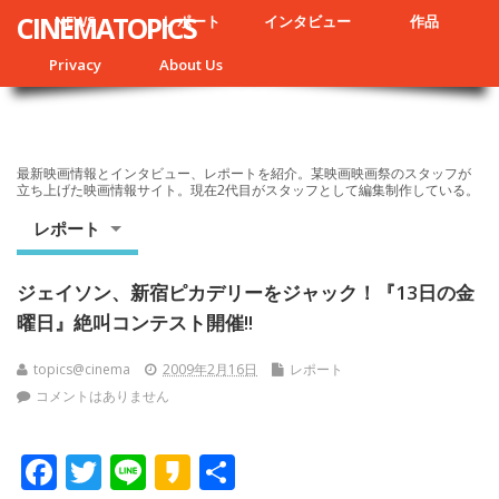
CINEMATOPICS
NEWS
レポート
インタビュー
作品
Privacy
About Us
最新映画情報とインタビュー、レポートを紹介。某映画映画祭のスタッフが
立ち上げた映画情報サイト。現在2代目がスタッフとして編集制作している。
レポート
ジェイソン、新宿ピカデリーをジャック！『13日の金
曜日』絶叫コンテスト開催!!
topics@cinema
2009年2月16日
レポート
コメントはありません
F
T
Li
K
共