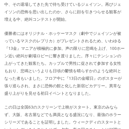
中、その退場してきた先で待ち受けているジェイソン。再びジェ
イソンの恐怖を思い出したのか、さらに顔を引きつらせる観客が
増える中、絶叫コンテストが開始。
優勝者にはオリジナル・ホッケーマスク（劇中でジェイソンが被
っているマスクのレプリカ）がプレゼントされるため、いわゆる
『13金』マニアが積極的に参加。声の限りに悲鳴を上げ、100ホー
ン近い絶叫が劇場ロビーに響き渡りました。序々にテンションの
上がってきた観客たち。カップルで男性に促されて参加する女性
もおり、悲鳴というよりも日頃の鬱憤を晴らすかのような絶叫と
なった者もいました。フロア中に『13日の金曜日』のポスターが
張り巡らされ、まさに恐怖の館と化した新宿ピカデリー。異常な
盛り上がりを見せる初日イベントとなりました。
この日は全国63のスクリーンで上映がスタート。東京のみなら
ず、大阪、名古屋などでも満員となる盛況になり、最強のホラー
シリーズであることを証明しました。ウィークディのスタートと