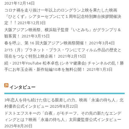
2021年12月14日
コロナ禍を⾛り抜け⼀年以上のロングラン上映を果たした映画
『ひとくず』シアターセブンにて１周年記念特別舞台挨拶開催決
定︕︕
2021年12月3日
大阪アジアン映画祭、横浜聡子監督『いとみち』がグランプリ＆
観客賞！
2021年3月15日
春を呼ぶ、第 16 回大阪アジアン映画祭開催！
2021年3月4日
2/15（月）プラネット・プラス・ワンにてフィルム作品の歴史と
現在をつなぐ特別上映企画！
2021年2月15日
続・2021年YouTube 松本卓也 (シネマ健康会) チャンネルの乱！勝
手にお年玉企画・新作短編10本を無料公開！
2021年1月3日
インタビュー
3年恋人を待ち続けた信じる眼差しの力。映画「永遠の待ち人」北
村優衣公式インタビュー
2025年8月22日
ドストエフスキーの「白夜」がモチーフ。その先の新たなエンデ
ィングとは？映画「永遠の待ち人」太田慶監督公式インタビュー
2025年8月20日