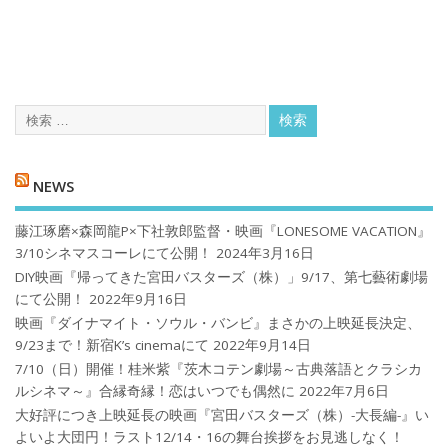
NEWS
藤江琢磨×森岡龍P×下社敦郎監督・映画『LONESOME VACATION』
3/10シネマスコーレにて公開！
2024年3月16日
DIY映画『帰ってきた宮田バスターズ（株）」9/17、第七藝術劇場
にて公開！
2022年9月16日
映画『ダイナマイト・ソウル・バンビ』まさかの上映延長決定、
9/23まで！新宿K’s cinemaにて
2022年9月14日
7/10（日）開催！桂米紫『茨木コテン劇場～古典落語とクラシカ
ルシネマ～』合縁奇縁！恋はいつでも偶然に
2022年7月6日
大好評につき上映延長の映画『宮田バスターズ（株）-大長編-』い
よいよ大団円！ラスト12/14・16の舞台挨拶をお見逃しなく！