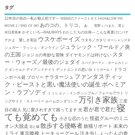
タグ
22年目の告白―私が殺人犯です―
50回目のファーストキス
HiGH&LOW THE
あのコの、トリコ。
MOVIE 2 / END OF SKY
あゝ、荒野
いつまた、君と
かぞくいろ―RAILWAYS わたしたちの出発―
こんな夜更けにバナ
何日君再来
ウスケボーイズ
ナかよ 愛しき実話
ウタモノガタリ
オーシャンズ８
ジュラシック・ワールド／炎
シュガー・ラッシュ：オ​ンライン
の王国
スタ
ジョジョの奇妙な冒険 ダイヤモンドは砕けない
ー・ウォーズ／最後のジェダイ
スパイダーマン：ホームカミン
ドラゴ
デイアンドナイト
デットエンドの思い出
グ
ダンケルク
トリガール！
ファンタスティッ
ナラタージュ
ンボール超 ブロリー
ク・ビーストと黒い魔法使いの誕生
ボヘミア
ン・ラプソディ
ミッション：インポッシブル／フォールアウト
リ
万引き家族
三度
ングサイド・ストーリー
ルームロンダリング
寝
君が君で君だ
目の殺人
兄に愛されすぎて困ってます
光
ても覚めても
怪盗グルーのミニ
小さな恋のうた
散歩する侵略者
オン大脱走
旅猫リポート
未来の
恋と嘘
ミライ
東京喰種 トーキョーグール
泣き虫しょったんの奇