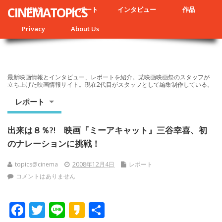
CINEMATOPICS
NEWS
レポート
インタビュー
作品
Privacy
About Us
最新映画情報とインタビュー、レポートを紹介。某映画映画祭のスタッフが
立ち上げた映画情報サイト。現在2代目がスタッフとして編集制作している。
レポート
出来は８％?! 映画『ミーアキャット』三谷幸喜、初
のナレーションに挑戦！
topics@cinema
2008年12月4日
レポート
コメントはありません
F
T
Li
K
共