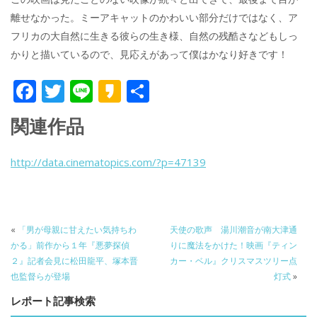
離せなかった。ミーアキャットのかわいい部分だけではなく、ア
フリカの大自然に生きる彼らの生き様、自然の残酷さなどもしっ
かりと描いているので、見応えがあって僕はかなり好きです！
F
T
Li
K
共
ac
w
n
a
有
関連作品
e
itt
e
k
b
er
a
http://data.cinematopics.com/?p=47139
o
o
o
k
«
「男が母親に甘えたい気持ちわ
天使の歌声 湯川潮音が南大津通
かる」前作から１年『悪夢探偵
りに魔法をかけた！映画『ティン
２』記者会見に松田龍平、塚本晋
カー・ベル』クリスマスツリー点
也監督らが登場
灯式
»
レポート記事検索