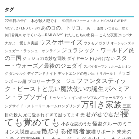
タグ
22年目の告白―私が殺人犯です―
50回目のファーストキス
HiGH&LOW THE
あのコの、トリコ。
MOVIE 2 / END OF SKY
あゝ、荒野
いつまた、君と
かぞくいろ―RAILWAYS わたしたちの出発―
こんな夜更けにバナ
何日君再来
ウスケボーイズ
ナかよ 愛しき実話
ウタモノガタリ
オーシャンズ８
ジュラシック・ワールド／炎
シュガー・ラッシュ：オ​ンライン
の王国
スタ
ジョジョの奇妙な冒険 ダイヤモンドは砕けない
ー・ウォーズ／最後のジェダイ
スパイダーマン：ホームカミン
ドラゴ
デイアンドナイト
デットエンドの思い出
グ
ダンケルク
トリガール！
ファンタスティッ
ナラタージュ
ンボール超 ブロリー
ク・ビーストと黒い魔法使いの誕生
ボヘミア
ン・ラプソディ
ミッション：インポッシブル／フォールアウト
リ
万引き家族
三度
ングサイド・ストーリー
ルームロンダリング
寝
君が君で君だ
目の殺人
兄に愛されすぎて困ってます
光
ても覚めても
怪盗グルーのミニ
小さな恋のうた
散歩する侵略者
オン大脱走
旅猫リポート
未来の
恋と嘘
ミライ
東京喰種 トーキョーグール
泣き虫しょったんの奇