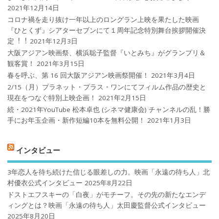
2021年12月14日
コロナ禍を⾛り抜け⼀年以上のロングラン上映を果たした映画
『ひとくず』シアターセブンにて１周年記念特別舞台挨拶開催決
定︕︕
2021年12月3日
大阪アジアン映画祭、横浜聡子監督『いとみち』がグランプリ＆
観客賞！
2021年3月15日
春を呼ぶ、第 16 回大阪アジアン映画祭開催！
2021年3月4日
2/15（月）プラネット・プラス・ワンにてフィルム作品の歴史と
現在をつなぐ特別上映企画！
2021年2月15日
続・2021年YouTube 松本卓也 (シネマ健康会) チャンネルの乱！勝
手にお年玉企画・新作短編10本を無料公開！
2021年1月3日
インタビュー
3年恋人を待ち続けた信じる眼差しの力。映画「永遠の待ち人」北
村優衣公式インタビュー
2025年8月22日
ドストエフスキーの「白夜」がモチーフ。その先の新たなエンデ
ィングとは？映画「永遠の待ち人」太田慶監督公式インタビュー
2025年8月20日