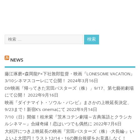
NEWS
藤江琢磨×森岡龍P×下社敦郎監督・映画『LONESOME VACATION』
3/10シネマスコーレにて公開！
2024年3月16日
DIY映画『帰ってきた宮田バスターズ（株）」9/17、第七藝術劇場
にて公開！
2022年9月16日
映画『ダイナマイト・ソウル・バンビ』まさかの上映延長決定、
9/23まで！新宿K’s cinemaにて
2022年9月14日
7/10（日）開催！桂米紫『茨木コテン劇場～古典落語とクラシカ
ルシネマ～』合縁奇縁！恋はいつでも偶然に
2022年7月6日
大好評につき上映延長の映画『宮田バスターズ（株）-大長編-』い
よいよ大団円！ラスト12/14・16の舞台挨拶をお見逃しなく！