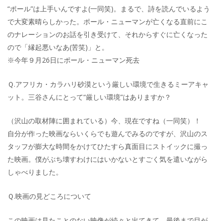
“ポール”は上手いんですよ(一同笑)。まるで、詩を読んでいるよう
で大変素晴らしかった。ポール・ニューマンが亡くなる直前にこ
のナレーションのお話を引き受けて、それからすぐに亡くなった
ので「縁起悪いなあ(苦笑)」と。
※今年９月26日にポール・ニューマン死去
Ｑ.アフリカ・カラハリ砂漠という厳しい環境で生きるミーアキャ
ット。三谷さんにとって“厳しい環境”はありますか？
（沢山の取材陣に囲まれている）今、現在ですね（一同笑）！
自分が作った映画ならいくらでも遊んでみるのですが、沢山のス
タッフが膨大な時間をかけてひたすら真面目にストイックに撮っ
た映画。僕がぶち壊すわけにはいかないとすごく気を遣いながら
しゃべりました。
Ｑ.映画の見どころについて
この映画は見たことのない映像が続々と出てきて、最後まで目が