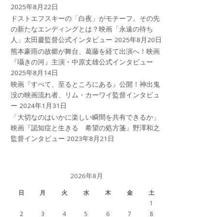
2025年8月22日
ドストエフスキーの「白夜」がモチーフ。その先
の新たなエンディングとは？映画「永遠の待ち
人」太田慶監督公式インタビュー
2025年8月20日
熊本豪雨の故郷が舞台、葛藤を経て出演へ！映画
『囁きの河』主演・中原丈雄公式インタビュー
2025年8月14日
映画『すべて、至るところにある』公開！神出鬼
没の映画流れ者、リム・カーワイ監督インタビュ
ー
2024年1月31日
「大切なのはいかに楽しい瞬間を共有できるか」
映画『認知症と生きる 希望の処方箋』野澤和之
監督インタビュー
2023年8月21日
2026年8月
日
月
火
水
木
金
土
1
2
3
4
5
6
7
8