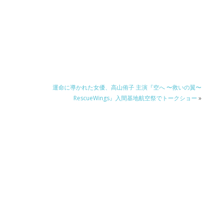
運命に導かれた女優、高山侑子 主演『空へ 〜救いの翼〜
RescueWings』入間基地航空祭でトークショー
»