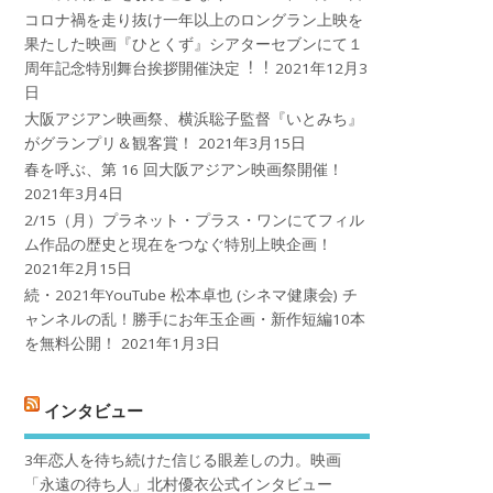
コロナ禍を⾛り抜け⼀年以上のロングラン上映を
果たした映画『ひとくず』シアターセブンにて１
周年記念特別舞台挨拶開催決定︕︕
2021年12月3
日
大阪アジアン映画祭、横浜聡子監督『いとみち』
がグランプリ＆観客賞！
2021年3月15日
春を呼ぶ、第 16 回大阪アジアン映画祭開催！
2021年3月4日
2/15（月）プラネット・プラス・ワンにてフィル
ム作品の歴史と現在をつなぐ特別上映企画！
2021年2月15日
続・2021年YouTube 松本卓也 (シネマ健康会) チ
ャンネルの乱！勝手にお年玉企画・新作短編10本
を無料公開！
2021年1月3日
インタビュー
3年恋人を待ち続けた信じる眼差しの力。映画
「永遠の待ち人」北村優衣公式インタビュー