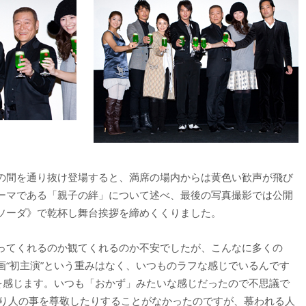
の間を通り抜け登場すると、満席の場内からは黄色い歓声が飛び
ーマである「親子の絆」について述べ、最後の写真撮影では公開
ソーダ》で乾杯し舞台挨拶を締めくくりました。
ってくれるのか観てくれるのか不安でしたが、こんなに多くの
画“初主演”という重みはなく、いつものラフな感じでいるんです
感を感じます。いつも「おかず」みたいな感じだったので不思議で
まり人の事を尊敬したりすることがなかったのですが、慕われる人