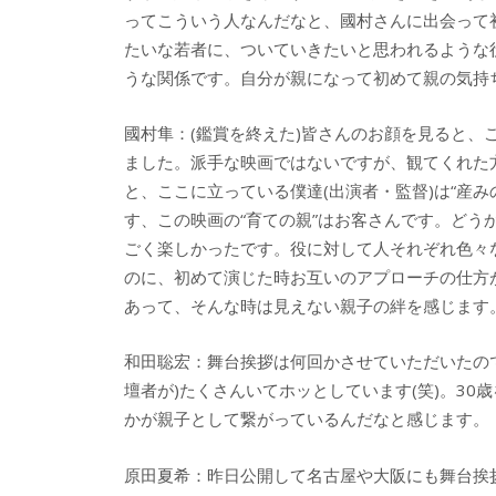
ってこういう人なんだなと、國村さんに出会って
たいな若者に、ついていきたいと思われるような
うな関係です。自分が親になって初めて親の気持
國村隼：(鑑賞を終えた)皆さんのお顔を見ると
ました。派手な映画ではないですが、観てくれた
と、ここに立っている僕達(出演者・監督)は“産
す、この映画の“育ての親”はお客さんです。ど
ごく楽しかったです。役に対して人それぞれ色々
のに、初めて演じた時お互いのアプローチの仕方
あって、そんな時は見えない親子の絆を感じます
和田聡宏：舞台挨拶は何回かさせていただいたの
壇者が)たくさんいてホッとしています(笑)。3
かが親子として繋がっているんだなと感じます。
原田夏希：昨日公開して名古屋や大阪にも舞台挨