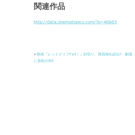
ac
w
n
a
有
関連作品
e
itt
e
k
b
er
a
http://data.cinematopics.com/?p=46863
o
o
o
k
«
映画『レッドクリフPartⅠ』封切り、満員御礼続出!! 劇場
に長蛇の列!!