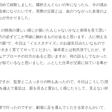
初めて経験しました。國村さんぐらいの年になったら、今の僕み
役者になりたいです。実際の父親とは、血のつながった友達のよ
ちが分かりました。
、この映画の優しい感じが届いたんじゃないかなと表情を見て思い
方の必ずどこか琴線に触れるものがあると思います。人に例える
みの親”で、今日は『イエスタデイズ』のお誕生日みたいなもので
うか大きく育ててやってください。塚本君とは初共演でしたが、す
なアプローチの仕方があると思いますが、何の話もしてなかった
が似ているなと思いました。ふとした仕草が父親に似ている事が
。
ですが、監督と二人っきりの時もあったので、今日はこうして(登
0歳を越えて最近は、親を見ると愛おしく感じたりして、見えない何
拶で行ったのですが、劇場に足を運んでくださる皆さんがいて、