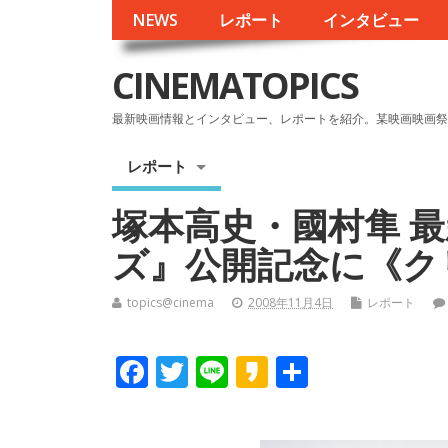
NEWS
レポート
インタビュー
CINEMATOPICS
最新映画情報とインタビュー、レポートを紹介。某映画映画祭
レポート
塚本高史・國村隼 
ズ』公開記念に《ク
topics@cinema
2008年11月4日
レポート
F
T
Li
K
共
ac
w
n
a
有
e
itt
e
k