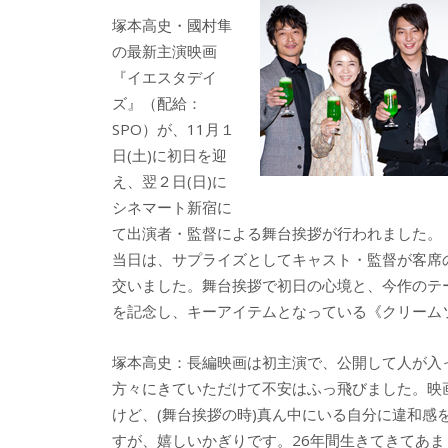
b
er
a
塚本高史・國村隼
o
o
の最新主演映画
o
『イエスタデイ
ズ』（配給：
k
SPO）が、11月１
日(土)に初日を迎
え、翌２日(日)に
シネマート新宿に
て出演者・監督による舞台挨拶が行われました。
当日は、サプライズとしてキャスト・監督が客席
交いました。舞台挨拶で初日の心境と、今作のテ
を記念し、キーアイテムとなっている《クリーム
塚本高史：長編映画は初主演で、公開して人が入
方々にきていただけて不安はふっ飛びました。映
けど、(舞台挨拶の時)真ん中にいる自分に違和
すが、嬉しいかぎりです。26年間生きてきてあ