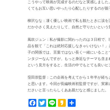
こうやって映画が完成するのだなと実感しました
くてもお互い思いやったり心配したりするのが親
柳沢なな：凄く優しい映画で私も観たときに涙を
だか小さく見えたりして、自然と守りたいという
風吹ジュン：私が撮影に関わったのは３日程で、
品を観て「これは絶対応援しなきゃいけない！」
子の関係では、言葉ではない長く一緒にいること
ンタジーなんですが、もっと身近なテーマも含ま
という見方をすると、生活の中でもとても良いヒ
窪田崇監督：この企画を考えてから１年半が経ち
と思います。今回が長編映画初監督ですが、実家
ださいと言ったらしくああ親だなと感じました。
F
T
Li
K
共