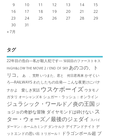
9
10
11
12
13
14
15
16
17
18
19
20
21
22
23
24
25
26
27
28
29
30
31
« 7月
タグ
22年目の告白―私が殺人犯です―
50回目のファーストキス
あのコの、ト
HiGH&LOW THE MOVIE 2 / END OF SKY
リコ。
かぞくい
あゝ、荒野
いつまた、君と 何日君再来
ろ―RAILWAYS わたしたちの出発―
こんな夜更けにバナ
ウスケボーイズ
ナかよ 愛しき実話
ウタモノ
ガタリ
シュガー・ラッシュ：オ​ンライン
オーシャンズ８
ジュラシック・ワールド／炎の王国
ジ
ス
ョジョの奇妙な冒険 ダイヤモンドは砕けない
ター・ウォーズ／最後のジェダイ
スパイ
デイアンドナイト
デ
ダーマン：ホームカミング
ダンケルク
ドラゴンボール超 ブ
ットエンドの思い出
トリガール！