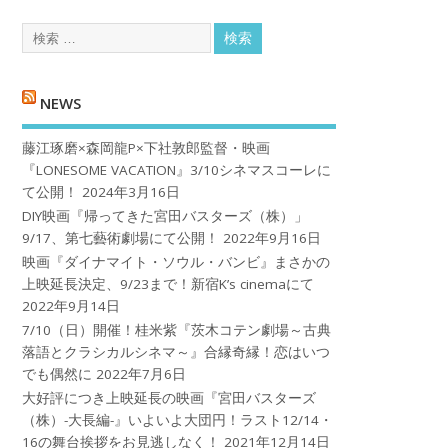
NEWS
藤江琢磨×森岡龍P×下社敦郎監督・映画
『LONESOME VACATION』3/10シネマスコーレに
て公開！
2024年3月16日
DIY映画『帰ってきた宮田バスターズ（株）」
9/17、第七藝術劇場にて公開！
2022年9月16日
映画『ダイナマイト・ソウル・バンビ』まさかの
上映延長決定、9/23まで！新宿K’s cinemaにて
2022年9月14日
7/10（日）開催！桂米紫『茨木コテン劇場～古典
落語とクラシカルシネマ～』合縁奇縁！恋はいつ
でも偶然に
2022年7月6日
大好評につき上映延長の映画『宮田バスターズ
（株）-大長編-』いよいよ大団円！ラスト12/14・
16の舞台挨拶をお見逃しなく！
2021年12月14日