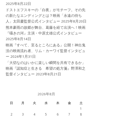
2025年8月22日
ドストエフスキーの「白夜」がモチーフ。その先
の新たなエンディングとは？映画「永遠の待ち
人」太田慶監督公式インタビュー
2025年8月20日
熊本豪雨の故郷が舞台、葛藤を経て出演へ！映画
『囁きの河』主演・中原丈雄公式インタビュー
2025年8月14日
映画『すべて、至るところにある』公開！神出鬼
没の映画流れ者、リム・カーワイ監督インタビュ
ー
2024年1月31日
「大切なのはいかに楽しい瞬間を共有できるか」
映画『認知症と生きる 希望の処方箋』野澤和之
監督インタビュー
2023年8月21日
2026年8月
日
月
火
水
木
金
土
1
2
3
4
5
6
7
8