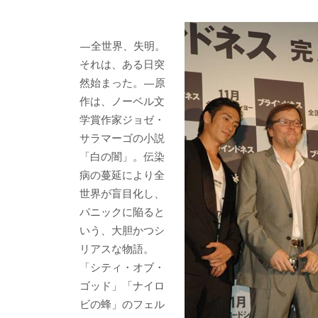
e
itt
e
k
b
er
a
—全世界、失明。
o
o
それは、ある日突
o
然始まった。—原
作は、ノーベル文
k
学賞作家ジョゼ・
サラマーゴの小説
「白の闇」。伝染
病の蔓延により全
世界が盲目化し、
パニックに陥ると
いう、大胆かつシ
リアスな物語。
「シティ・オブ・
ゴッド」「ナイロ
ビの蜂」のフェル