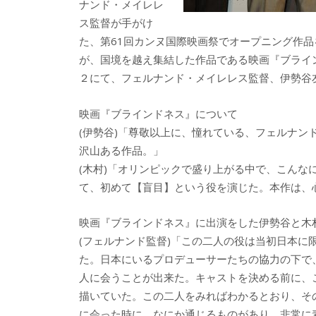
ナンド・メイレレ
ス監督が手がけ
た、第61回カンヌ国際映画祭でオープニング作
が、国境を越え集結した作品である映画『ブライン
２にて、フェルナンド・メイレレス監督、伊勢谷
映画『ブラインドネス』について
(伊勢谷)「尊敬以上に、憧れている、フェルナ
沢山ある作品。」
(木村)「オリンピックで盛り上がる中で、こんな
て、初めて【盲目】という役を演じた。本作は、
映画『ブラインドネス』に出演をした伊勢谷と木
(フェルナンド監督)「この二人の役は当初日本
た。日本にいるプロデューサーたちの協力の下で
人に会うことが出来た。キャストを決める前に、
描いていた。この二人をみればわかるとおり、そ
に会った時に、なにか通じるものがあり、非常に