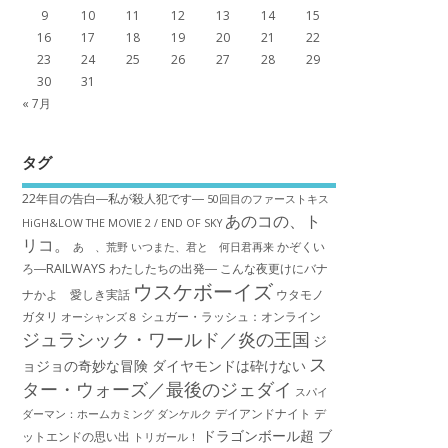
9
10
11
12
13
14
15
16
17
18
19
20
21
22
23
24
25
26
27
28
29
30
31
« 7月
タグ
22年目の告白―私が殺人犯です―
50回目のファーストキス
あのコの、ト
HiGH&LOW THE MOVIE 2 / END OF SKY
リコ。
かぞくい
あゝ、荒野
いつまた、君と 何日君再来
ろ―RAILWAYS わたしたちの出発―
こんな夜更けにバナ
ウスケボーイズ
ナかよ 愛しき実話
ウタモノ
ガタリ
シュガー・ラッシュ：オ​ンライン
オーシャンズ８
ジュラシック・ワールド／炎の王国
ジ
ス
ョジョの奇妙な冒険 ダイヤモンドは砕けない
ター・ウォーズ／最後のジェダイ
スパイ
デイアンドナイト
デ
ダーマン：ホームカミング
ダンケルク
ドラゴンボール超 ブ
ットエンドの思い出
トリガール！