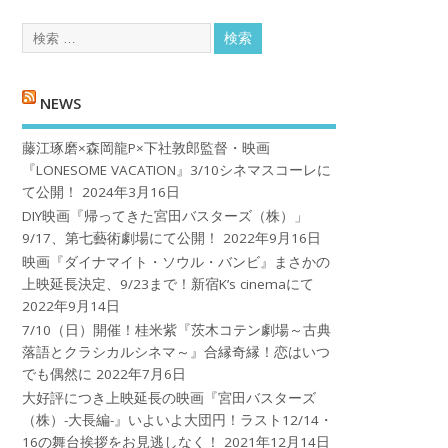
NEWS
藤江琢磨×森岡龍P×下社敦郎監督・映画
『LONESOME VACATION』3/10シネマスコーレに
て公開！
2024年3月16日
DIY映画『帰ってきた宮田バスターズ（株）」
9/17、第七藝術劇場にて公開！
2022年9月16日
映画『ダイナマイト・ソウル・バンビ』まさかの
上映延長決定、9/23まで！新宿K’s cinemaにて
2022年9月14日
7/10（日）開催！桂米紫『茨木コテン劇場～古典
落語とクラシカルシネマ～』合縁奇縁！恋はいつ
でも偶然に
2022年7月6日
大好評につき上映延長の映画『宮田バスターズ
（株）-大長編-』いよいよ大団円！ラスト12/14・
16の舞台挨拶をお見逃しなく！
2021年12月14日