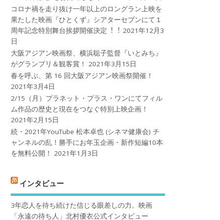
コロナ禍を⾛り抜け⼀年以上のロングラン上映を
果たした映画『ひとくず』シアターセブンにて１
周年記念特別舞台挨拶開催決定︕︕
2021年12月3
日
大阪アジアン映画祭、横浜聡子監督『いとみち』
がグランプリ＆観客賞！
2021年3月15日
春を呼ぶ、第 16 回大阪アジアン映画祭開催！
2021年3月4日
2/15（月）プラネット・プラス・ワンにてフィル
ム作品の歴史と現在をつなぐ特別上映企画！
2021年2月15日
続・2021年YouTube 松本卓也 (シネマ健康会) チ
ャンネルの乱！勝手にお年玉企画・新作短編10本
を無料公開！
2021年1月3日
インタビュー
3年恋人を待ち続けた信じる眼差しの力。映画
「永遠の待ち人」北村優衣公式インタビュー