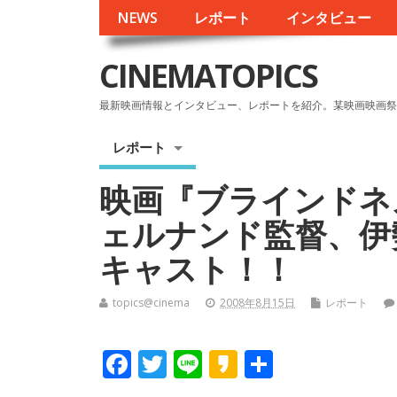
NEWS
レポート
インタビュー
CINEMATOPICS
最新映画情報とインタビュー、レポートを紹介。某映画映画祭
レポート
映画『ブラインドネ
ェルナンド監督、伊
キャスト！！
topics@cinema
2008年8月15日
レポート
F
T
Li
K
共
ac
w
n
a
有