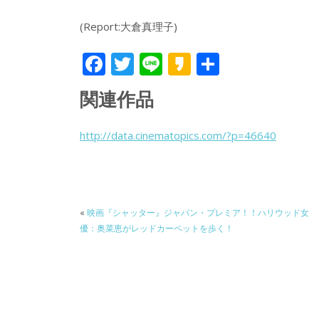
(Report:大倉真理子)
F
T
Li
K
共
ac
w
n
a
有
関連作品
e
itt
e
k
b
er
a
http://data.cinematopics.com/?p=46640
o
o
o
k
«
映画『シャッター』ジャパン・プレミア！！ハリウッド女
優：奥菜恵がレッドカーペットを歩く！