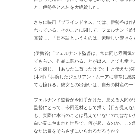
と、伊勢谷と木村を大絶賛した。
さらに映画『ブラインドネス』では、伊勢谷は作
わっている。そのことに関して、フェルナンド監
賞賛し、「日本語というものは、素晴しい響きを
(伊勢谷)「フェルナンド監督は、常に同じ雰囲
てもらい、作品に関わることが出来、とても幸せ
シと感じ、【あなたに首ったけです】と伝えた(
(木村)「共演したジュリアン・ムーアに非常に
ても憧れる。彼女との出会いは、自分の財産の一
フェルナンド監督が今回手がけた、見える人間が
監督にとって、今回題材として描く【目が見えな
も、実際に本当のことは見えていないのではない
白い闇に包まれた世界で、何が起こるのか。この
なたは目をそらさずにいられるだろうか？