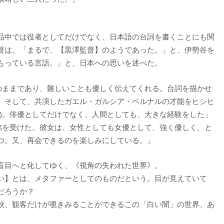
品中では役者としてだけでなく、日本語の台詞を書くことにも関
督は、「まるで、【黒澤監督】のようであった。」と、伊勢谷を
もっている言語。」と、日本への思いを述べた。
気のままであり、難しいことも優しく伝えてくれる。台詞を描かせ
。そして、共演したガエル・ガルシア・ベルナルの才能をヒシヒ
笑)。俳優としてだけでなく、人間としても、大きな経験をした」
感銘を受けた。彼女は、女性としても女優として、強く優しく、と
つ。又、再会できるのを楽しみにしている。」
盲目へと化してゆく、《視角の失われた世界》。
い】とは、メタファーとしてのものだという。目が見えていて
だろうか？
秋、観客だけが覗きみることができるこの「白い闇」の世界、あ