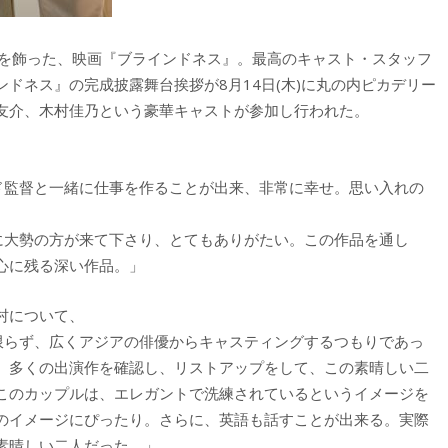
品を飾った、映画『ブラインドネス』。最高のキャスト・スタッフ
ドネス』の完成披露舞台挨拶が8月14日(木)に丸の内ピカデリー
友介、木村佳乃という豪華キャストが参加し行われた。
ンド監督と一緒に仕事を作ることが出来、非常に幸せ。思い入れの
に大勢の方が来て下さり、とてもありがたい。この作品を通し
心に残る深い作品。」
村について、
に限らず、広くアジアの俳優からキャスティングするつもりであっ
、多くの出演作を確認し、リストアップをして、この素晴しい二
このカップルは、エレガントで洗練されているというイメージを
のイメージにぴったり。さらに、英語も話すことが出来る。実際
素晴しい二人だった。」