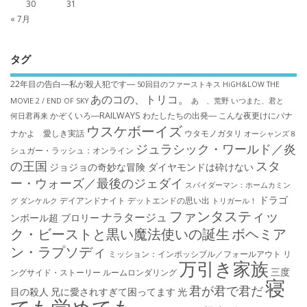
30
31
« 7月
タグ
22年目の告白―私が殺人犯です―
50回目のファーストキス
HiGH&LOW THE
あのコの、トリコ。
MOVIE 2 / END OF SKY
あゝ、荒野
いつまた、君と
かぞくいろ―RAILWAYS わたしたちの出発―
こんな夜更けにバナ
何日君再来
ウスケボーイズ
ナかよ 愛しき実話
ウタモノガタリ
オーシャンズ８
ジュラシック・ワールド／炎
シュガー・ラッシュ：オ​ンライン
の王国
スタ
ジョジョの奇妙な冒険 ダイヤモンドは砕けない
ー・ウォーズ／最後のジェダイ
スパイダーマン：ホームカミン
ドラゴ
デイアンドナイト
デットエンドの思い出
グ
ダンケルク
トリガール！
ファンタスティッ
ナラタージュ
ンボール超 ブロリー
ク・ビーストと黒い魔法使いの誕生
ボヘミア
ン・ラプソディ
ミッション：インポッシブル／フォールアウト
リ
万引き家族
三度
ングサイド・ストーリー
ルームロンダリング
寝
君が君で君だ
目の殺人
兄に愛されすぎて困ってます
光