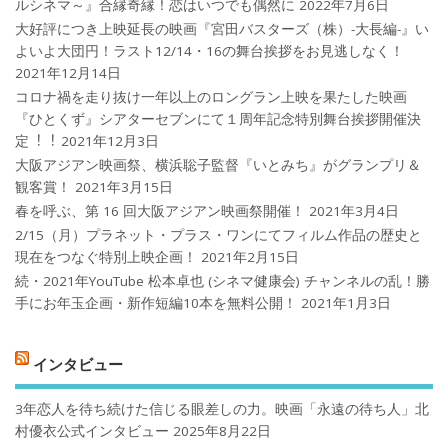
ルシネマ～』合縁奇縁！恋はいつでも偶然に
2022年7月6日
大好評につき上映延長の映画『宮田バスターズ（株）-大長編-』い
よいよ大団円！ラスト12/14・16の舞台挨拶をお見逃しなく！
2021年12月14日
コロナ禍を⾛り抜け⼀年以上のロングラン上映を果たした映画
『ひとくず』シアターセブンにて１周年記念特別舞台挨拶開催決
定︕︕
2021年12月3日
大阪アジアン映画祭、横浜聡子監督『いとみち』がグランプリ＆
観客賞！
2021年3月15日
春を呼ぶ、第 16 回大阪アジアン映画祭開催！
2021年3月4日
2/15（月）プラネット・プラス・ワンにてフィルム作品の歴史と
現在をつなぐ特別上映企画！
2021年2月15日
続・2021年YouTube 松本卓也 (シネマ健康会) チャンネルの乱！勝
手にお年玉企画・新作短編10本を無料公開！
2021年1月3日
インタビュー
3年恋人を待ち続けた信じる眼差しの力。映画「永遠の待ち人」北
村優衣公式インタビュー
2025年8月22日