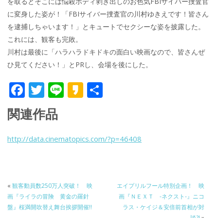
を取るとそこには悩殺ボディ剥き出しのお色気FBIサイバー捜査官
に変身した姿が！「FBIサイバー捜査官の川村ゆきえです！皆さん
を逮捕しちゃいます！」とキュートでセクシーな姿を披露した。
これには、観客も完敗。
川村は最後に「ハラハラドキドキの面白い映画なので、皆さんぜ
ひ見てください！」とPRし、会場を後にした。
F
T
Li
K
共
ac
w
n
a
有
関連作品
e
itt
e
k
b
er
a
http://data.cinematopics.com/?p=46408
o
o
o
k
«
観客動員数250万人突破！ 映
エイプリルフール特別企画！ 映
画『ライラの冒険 黄金の羅針
画『ＮＥＸＴ -ネクスト-』ニコ
盤』桜満開吹替え舞台挨拶開催!!
ラス・ケイジ＆安倍前首相が対
談?!
»