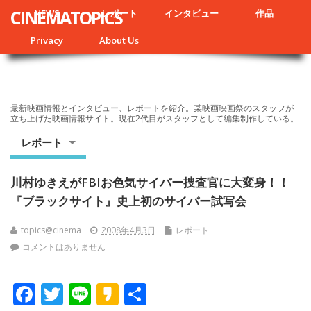
CINEMATOPICS
NEWS
レポート
インタビュー
作品
Privacy
About Us
最新映画情報とインタビュー、レポートを紹介。某映画映画祭のスタッフが
立ち上げた映画情報サイト。現在2代目がスタッフとして編集制作している。
レポート
川村ゆきえがFBIお色気サイバー捜査官に大変身！！
『ブラックサイト』史上初のサイバー試写会
topics@cinema
2008年4月3日
レポート
コメントはありません
F
T
Li
K
共