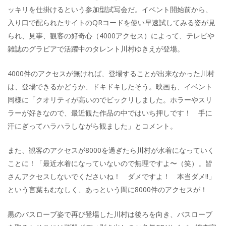
ッキリを仕掛けるという参加型試写会だ。イベント開始前から、
入り口で配られたサイトのQRコードを使い早速試してみる姿が見
られ、見事、観客の好奇心（4000アクセス）によって、テレビや
雑誌のグラビアで活躍中のタレント川村ゆきえが登場。
4000件のアクセスが無ければ、登場することが出来なかった川村
は、登場できるかどうか、ドキドキしたそう。映画も、イベント
同様に「クオリティが高いのでビックリしました。ホラーやスリ
ラーが好きなので、最近観た作品の中ではいち押しです！ 手に
汗にぎってハラハラしながら観ました」とコメント。
また、観客のアクセスが8000を過ぎたら川村が水着になっていく
ことに！「最近水着になっていないので無理ですよ〜（笑）。皆
さんアクセスしないでくださいね！ ダメですよ！ 本当ダメ!!」
という言葉もむなしく、あっという間に8000件のアクセスが！
黒のバスローブ姿で再び登場した川村は後ろを向き、バスローブ