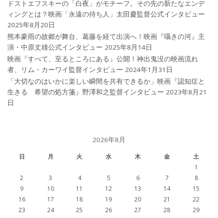
ドストエフスキーの「白夜」がモチーフ。その先の新たなエンデ
ィングとは？映画「永遠の待ち人」太田慶監督公式インタビュー
2025年8月20日
熊本豪雨の故郷が舞台、葛藤を経て出演へ！映画『囁きの河』主
演・中原丈雄公式インタビュー
2025年8月14日
映画『すべて、至るところにある』公開！神出鬼没の映画流れ
者、リム・カーワイ監督インタビュー
2024年1月31日
「大切なのはいかに楽しい瞬間を共有できるか」映画『認知症と
生きる 希望の処方箋』野澤和之監督インタビュー
2023年8月21
日
2026年8月
日
月
火
水
木
金
土
1
2
3
4
5
6
7
8
9
10
11
12
13
14
15
16
17
18
19
20
21
22
23
24
25
26
27
28
29