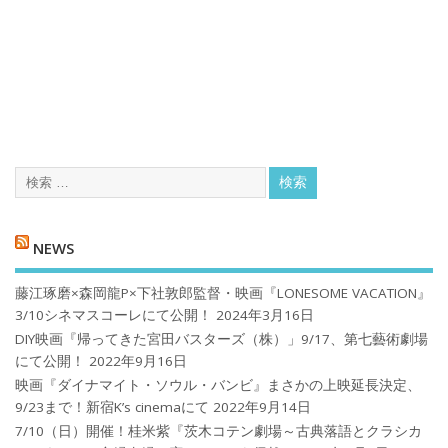
NEWS
藤江琢磨×森岡龍P×下社敦郎監督・映画『LONESOME VACATION』
3/10シネマスコーレにて公開！
2024年3月16日
DIY映画『帰ってきた宮田バスターズ（株）」9/17、第七藝術劇場
にて公開！
2022年9月16日
映画『ダイナマイト・ソウル・バンビ』まさかの上映延長決定、
9/23まで！新宿K’s cinemaにて
2022年9月14日
7/10（日）開催！桂米紫『茨木コテン劇場～古典落語とクラシカ