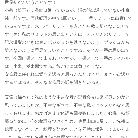
世界初だということです！
小泉（松下）：鼻筋は通っているが、話の筋は通っていない小泉
純一郎です。歴代総理の中で6回という、一番サミットに出席して
いるんですよ。スーパーサミットを入れたら数え切れないほどで
す（笑）私のサミットの思い出といえば、アメリカのサミットで
記念撮影のときに良いポジションを逃さないよう、ブッシュから
離れないように早足で歩いたことですね。それが一番の思い出で
す。今回俳優として出るわけですが、俳優として一番のライバル
は（小泉）孝太郎ですね。彼だけには負けたくない！
安倍君に任せれば党も若返ると思ったんだけれど、まさか宙返り
するとはねぇ。そんな安倍君の話を聞きたいねぇ。
安倍（福本）：私のような不吉な者が記者会見に来て良いのかと
思っていましたが、不幸なギララ、不幸な私でピッタリかなと思
っております。おかげさまで体調も回復致しました。心機一転頑
張るために、心の整理をつけるため、地元山口に帰り、ご先祖に
総理になったこと、総理を辞めたことを同時に報告してまいりま
した。さぞかし先祖は心の整理がつかないことでしょう。（笑）