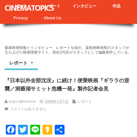
CINEMATOPICS
NEWS
レポート
インタビュー
作品
Privacy
About Us
最新映画情報とインタビュー、レポートを紹介。某映画映画祭のスタッフが
立ち上げた映画情報サイト。現在2代目がスタッフとして編集制作している。
レポート
『日本以外全部沈没』に続け！便乗映画『ギララの逆
襲／洞爺湖サミット危機一発』製作記者会見
topics@cinema
2008年2月1日
レポート
コメントはありません
F
T
Li
K
共