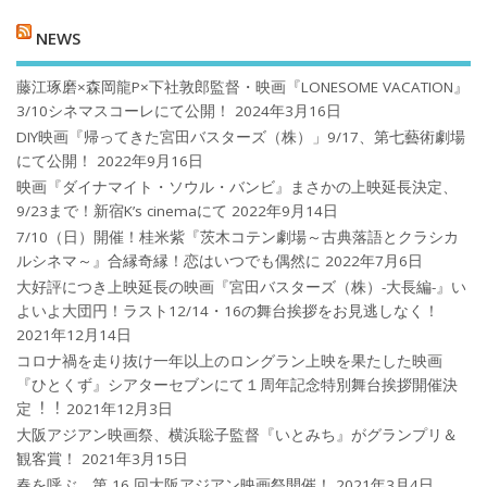
NEWS
藤江琢磨×森岡龍P×下社敦郎監督・映画『LONESOME VACATION』
3/10シネマスコーレにて公開！
2024年3月16日
DIY映画『帰ってきた宮田バスターズ（株）」9/17、第七藝術劇場
にて公開！
2022年9月16日
映画『ダイナマイト・ソウル・バンビ』まさかの上映延長決定、
9/23まで！新宿K’s cinemaにて
2022年9月14日
7/10（日）開催！桂米紫『茨木コテン劇場～古典落語とクラシカ
ルシネマ～』合縁奇縁！恋はいつでも偶然に
2022年7月6日
大好評につき上映延長の映画『宮田バスターズ（株）-大長編-』い
よいよ大団円！ラスト12/14・16の舞台挨拶をお見逃しなく！
2021年12月14日
コロナ禍を⾛り抜け⼀年以上のロングラン上映を果たした映画
『ひとくず』シアターセブンにて１周年記念特別舞台挨拶開催決
定︕︕
2021年12月3日
大阪アジアン映画祭、横浜聡子監督『いとみち』がグランプリ＆
観客賞！
2021年3月15日
春を呼ぶ、第 16 回大阪アジアン映画祭開催！
2021年3月4日