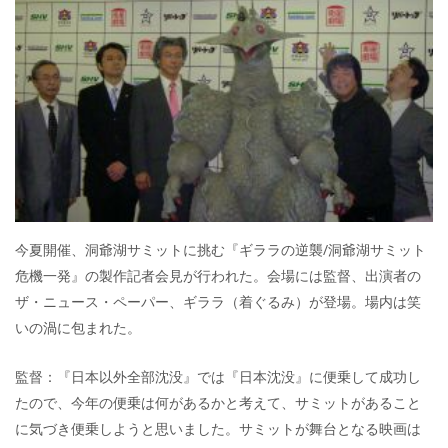
今夏開催、洞爺湖サミットに挑む『ギララの逆襲/洞爺湖サミット
危機一発』の製作記者会見が行われた。会場には監督、出演者の
ザ・ニュース・ペーパー、ギララ（着ぐるみ）が登場。場内は笑
いの渦に包まれた。
監督：『日本以外全部沈没』では『日本沈没』に便乗して成功し
たので、今年の便乗は何があるかと考えて、サミットがあること
に気づき便乗しようと思いました。サミットが舞台となる映画は