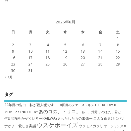
2026年8月
日
月
火
水
木
金
土
1
2
3
4
5
6
7
8
9
10
11
12
13
14
15
16
17
18
19
20
21
22
23
24
25
26
27
28
29
30
31
« 7月
タグ
22年目の告白―私が殺人犯です―
50回目のファーストキス
HiGH&LOW THE
あのコの、トリコ。
MOVIE 2 / END OF SKY
あゝ、荒野
いつまた、君と
かぞくいろ―RAILWAYS わたしたちの出発―
こんな夜更けにバナ
何日君再来
ウスケボーイズ
ナかよ 愛しき実話
ウタモノガタリ
オーシャンズ８