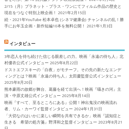
2/15（月）プラネット・プラス・ワンにてフィルム作品の歴史と
現在をつなぐ特別上映企画！
2021年2月15日
続・2021年YouTube 松本卓也 (シネマ健康会) チャンネルの乱！勝
手にお年玉企画・新作短編10本を無料公開！
2021年1月3日
インタビュー
3年恋人を待ち続けた信じる眼差しの力。映画「永遠の待ち人」北
村優衣公式インタビュー
2025年8月22日
ドストエフスキーの「白夜」がモチーフ。その先の新たなエンデ
ィングとは？映画「永遠の待ち人」太田慶監督公式インタビュー
2025年8月20日
熊本豪雨の故郷が舞台、葛藤を経て出演へ！映画『囁きの河』主
演・中原丈雄公式インタビュー
2025年8月14日
映画『すべて、至るところにある』公開！神出鬼没の映画流れ
者、リム・カーワイ監督インタビュー
2024年1月31日
「大切なのはいかに楽しい瞬間を共有できるか」映画『認知症と
生きる 希望の処方箋』野澤和之監督インタビュー
2023年8月21
日