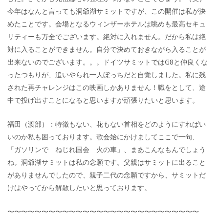
今年はなんと言っても洞爺湖サミットですが、この開催は私が決
めたことです。会場となるウィンザーホテルは眺めも最高セキュ
リティーも万全でございます。絶対に入れません。だから私は絶
対に入ることができません。自分で決めておきながら入ることが
出来ないのでございます。。。ドイツサミットではG8と仲良くな
ったつもりが、追いやられ一人ぼっちだと自覚しました。私に残
された再チャレンジはこの映画しかありません！職をとして、途
中で投げ出すことになると思いますが頑張りたいと思います。
福田（渡部）：特徴もない、花もない首相をどのようにすればい
いのか私も困っております。歌会始にかけましてここで一句、
「ガソリンで ねじれ国会 火の車」、まあこんなもんでしょう
ね。洞爺湖サミットは私の念願です。父親はサミットに出ること
がありませんでしたので、親子二代の念願ですから、サミットだ
けはやってから解散したいと思っております。
〜〜〜〜〜〜〜〜〜〜〜〜〜〜〜〜〜〜〜〜〜〜〜〜〜〜〜〜