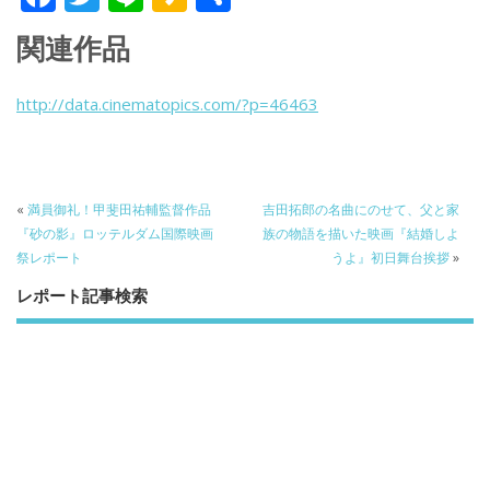
ac
w
n
a
有
関連作品
e
itt
e
k
b
er
a
http://data.cinematopics.com/?p=46463
o
o
o
k
«
満員御礼！甲斐田祐輔監督作品
吉田拓郎の名曲にのせて、父と家
『砂の影』ロッテルダム国際映画
族の物語を描いた映画『結婚しよ
祭レポート
うよ』初日舞台挨拶
»
レポート記事検索