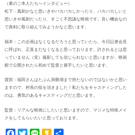
（素のご本人たちへインタビュー）
松下：風刺かなと思いきやバカバカしかったり、バカバカしいと
思いきや風刺だったり、すごく不思議な映画です。良い機会なの
で真剣に取り組んでみようかなと思います。
福本：この企画はなくなるだろうと思っていたら、今日記者会見
に呼ばれ、正直まだなくなると思っております。許されるとは思
っていません（笑）撮影しても信じられないと思いますが、映画
館で公開されたら初めて監督と握手したいと思います。
渡部：福田さんはたぶん洞爺湖まで持たないのではないかと思い
ますので、村長の役を頂きました！私たちをキャスティングした
のは、勇気のあるキャスティングだと思います。
監督：リアルな映画にしたいと思いますので、マジメな特殊メイ
クをしてもらいたいと思っております。
F
T
Li
K
共