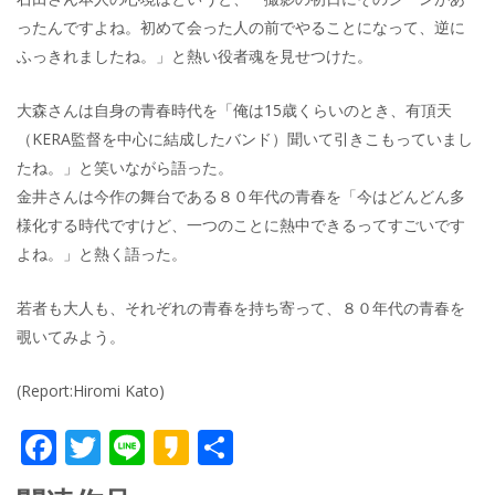
ったんですよね。初めて会った人の前でやることになって、逆に
ふっきれましたね。」と熱い役者魂を見せつけた。
大森さんは自身の青春時代を「俺は15歳くらいのとき、有頂天
（KERA監督を中心に結成したバンド）聞いて引きこもっていまし
たね。」と笑いながら語った。
金井さんは今作の舞台である８０年代の青春を「今はどんどん多
様化する時代ですけど、一つのことに熱中できるってすごいです
よね。」と熱く語った。
若者も大人も、それぞれの青春を持ち寄って、８０年代の青春を
覗いてみよう。
(Report:Hiromi Kato)
F
T
Li
K
共
ac
w
n
a
有