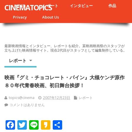
CINEMATOPICS
NEWS
レポート
インタビュー
作品
Privacy
About Us
最新映画情報とインタビュー、レポートを紹介。某映画映画祭のスタッフが
立ち上げた映画情報サイト。現在2代目がスタッフとして編集制作している。
レポート
映画『グミ・チョコレート・パイン』大槻ケンヂ原作
８０年代青春映画、初日舞台挨拶！
topics@cinema
2007年12月23日
レポート
コメントはありません
F
T
Li
K
共