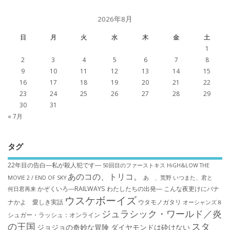
2026年8月
日
月
火
水
木
金
土
1
2
3
4
5
6
7
8
9
10
11
12
13
14
15
16
17
18
19
20
21
22
23
24
25
26
27
28
29
30
31
« 7月
タグ
22年目の告白―私が殺人犯です―
50回目のファーストキス
HiGH&LOW THE
あのコの、トリコ。
MOVIE 2 / END OF SKY
あゝ、荒野
いつまた、君と
かぞくいろ―RAILWAYS わたしたちの出発―
こんな夜更けにバナ
何日君再来
ウスケボーイズ
ナかよ 愛しき実話
ウタモノガタリ
オーシャンズ８
ジュラシック・ワールド／炎
シュガー・ラッシュ：オ​ンライン
の王国
スタ
ジョジョの奇妙な冒険 ダイヤモンドは砕けない