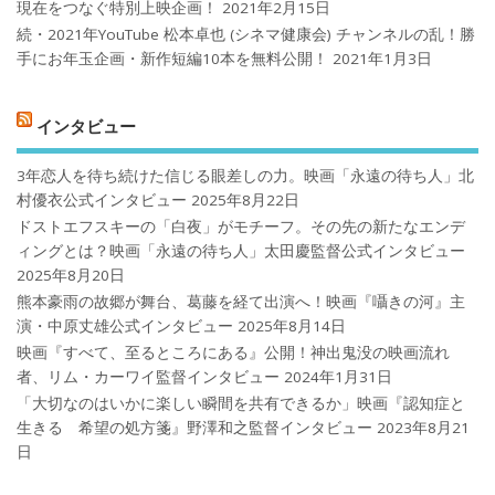
現在をつなぐ特別上映企画！
2021年2月15日
続・2021年YouTube 松本卓也 (シネマ健康会) チャンネルの乱！勝
手にお年玉企画・新作短編10本を無料公開！
2021年1月3日
インタビュー
3年恋人を待ち続けた信じる眼差しの力。映画「永遠の待ち人」北
村優衣公式インタビュー
2025年8月22日
ドストエフスキーの「白夜」がモチーフ。その先の新たなエンデ
ィングとは？映画「永遠の待ち人」太田慶監督公式インタビュー
2025年8月20日
熊本豪雨の故郷が舞台、葛藤を経て出演へ！映画『囁きの河』主
演・中原丈雄公式インタビュー
2025年8月14日
映画『すべて、至るところにある』公開！神出鬼没の映画流れ
者、リム・カーワイ監督インタビュー
2024年1月31日
「大切なのはいかに楽しい瞬間を共有できるか」映画『認知症と
生きる 希望の処方箋』野澤和之監督インタビュー
2023年8月21
日