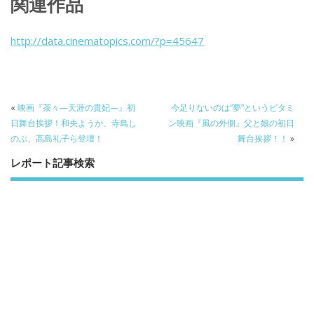
関連作品
e
itt
e
k
b
er
a
http://data.cinematopics.com/?p=45647
o
o
o
k
«
映画『茶々—天涯の貴妃—』初
今足りないのは“夢”というビタミ
日舞台挨拶！和央ようか、寺島し
ン映画『風の外側』父と娘の初日
のぶ、高島礼子ら登壇！
舞台挨拶！！
»
レポート記事検索