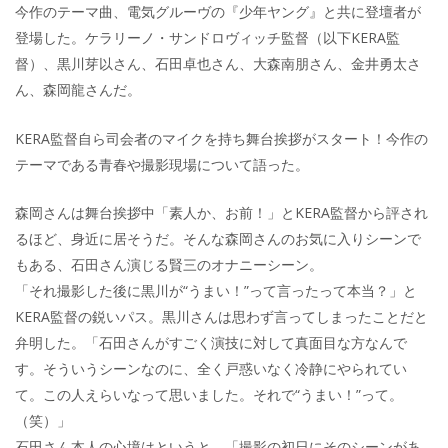
今作のテーマ曲、電気グルーヴの『少年ヤング』と共に登壇者が
登場した。ケラリーノ・サンドロヴィッチ監督（以下KERA監
督）、黒川芽以さん、石田卓也さん、大森南朋さん、金井勇太さ
ん、森岡龍さんだ。
KERA監督自ら司会者のマイクを持ち舞台挨拶がスタート！今作の
テーマである青春や撮影現場について語った。
森岡さんは舞台挨拶中「素人か、お前！」とKERA監督から評され
るほど、身近に居そうだ。そんな森岡さんのお気に入りシーンで
もある、石田さん演じる賢三のオナニーシーン。
「それ撮影した後に黒川が“うまい！”って言ったって本当？」と
KERA監督の鋭いパス。黒川さんは思わず言ってしまったことだと
弁明した。「石田さんがすごく演技に対して真面目な方なんで
す。そういうシーンなのに、全く戸惑いなく冷静にやられてい
て。この人えらいなって思いました。それで“うまい！”って。
（笑）」
石田さん本人の心境はというと、「撮影の初日にそのシーンがあ