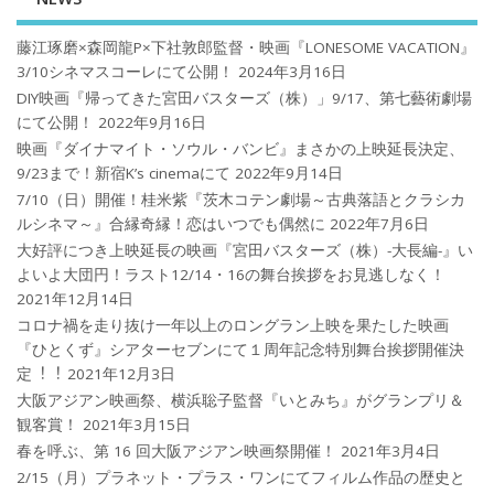
藤江琢磨×森岡龍P×下社敦郎監督・映画『LONESOME VACATION』
3/10シネマスコーレにて公開！
2024年3月16日
DIY映画『帰ってきた宮田バスターズ（株）」9/17、第七藝術劇場
にて公開！
2022年9月16日
映画『ダイナマイト・ソウル・バンビ』まさかの上映延長決定、
9/23まで！新宿K’s cinemaにて
2022年9月14日
7/10（日）開催！桂米紫『茨木コテン劇場～古典落語とクラシカ
ルシネマ～』合縁奇縁！恋はいつでも偶然に
2022年7月6日
大好評につき上映延長の映画『宮田バスターズ（株）-大長編-』い
よいよ大団円！ラスト12/14・16の舞台挨拶をお見逃しなく！
2021年12月14日
コロナ禍を⾛り抜け⼀年以上のロングラン上映を果たした映画
『ひとくず』シアターセブンにて１周年記念特別舞台挨拶開催決
定︕︕
2021年12月3日
大阪アジアン映画祭、横浜聡子監督『いとみち』がグランプリ＆
観客賞！
2021年3月15日
春を呼ぶ、第 16 回大阪アジアン映画祭開催！
2021年3月4日
2/15（月）プラネット・プラス・ワンにてフィルム作品の歴史と