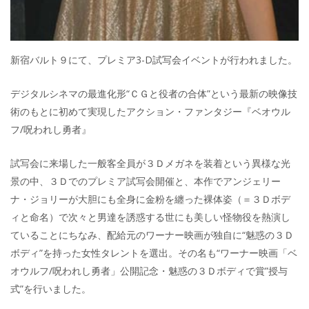
新宿バルト９にて、プレミア3-D試写会イベントが行われました。
デジタルシネマの最進化形“ＣＧと役者の合体”という最新の映像技
術のもとに初めて実現したアクション・ファンタジー『ベオウル
フ/呪われし勇者』
試写会に来場した一般客全員が３Ｄメガネを装着という異様な光
景の中、３Ｄでのプレミア試写会開催と、本作でアンジェリー
ナ・ジョリーが大胆にも全身に金粉を纏った裸体姿（＝３Ｄボデ
ィと命名）で次々と男達を誘惑する世にも美しい怪物役を熱演し
ていることにちなみ、配給元のワーナー映画が独自に“魅惑の３Ｄ
ボディ”を持った女性タレントを選出。その名も“ワーナー映画「ベ
オウルフ/呪われし勇者」公開記念・魅惑の３Ｄボディで賞”授与
式”を行いました。