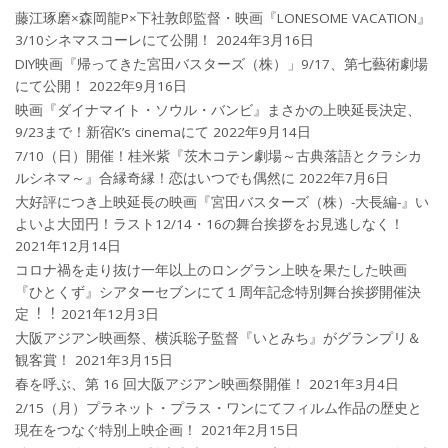
藤江琢磨×森岡龍P×下社敦郎監督・映画『LONESOME VACATION』
3/10シネマスコーレにて公開！
2024年3月16日
DIY映画『帰ってきた宮田バスターズ（株）」9/17、第七藝術劇場
にて公開！
2022年9月16日
映画『ダイナマイト・ソウル・バンビ』まさかの上映延長決定、
9/23まで！新宿K’s cinemaにて
2022年9月14日
7/10（日）開催！桂米紫『茨木コテン劇場～古典落語とクラシカ
ルシネマ～』合縁奇縁！恋はいつでも偶然に
2022年7月6日
大好評につき上映延長の映画『宮田バスターズ（株）-大長編-』い
よいよ大団円！ラスト12/14・16の舞台挨拶をお見逃しなく！
2021年12月14日
コロナ禍を⾛り抜け⼀年以上のロングラン上映を果たした映画
『ひとくず』シアターセブンにて１周年記念特別舞台挨拶開催決
定︕︕
2021年12月3日
大阪アジアン映画祭、横浜聡子監督『いとみち』がグランプリ＆
観客賞！
2021年3月15日
春を呼ぶ、第 16 回大阪アジアン映画祭開催！
2021年3月4日
2/15（月）プラネット・プラス・ワンにてフィルム作品の歴史と
現在をつなぐ特別上映企画！
2021年2月15日