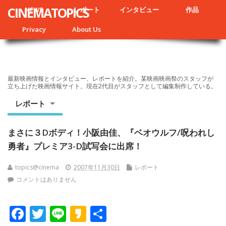
CINEMATOPICS
NEWS
レポート
インタビュー
作品
Privacy
About Us
最新映画情報とインタビュー、レポートを紹介。某映画映画祭のスタッフが
立ち上げた映画情報サイト。現在2代目がスタッフとして編集制作している。
レポート
まさに３Dボディ！小阪由佳、『ベオウルフ/呪われし
勇者』プレミア3-D試写会に出席！
topics@cinema
2007年11月30日
レポート
コメントはありません
F
T
Li
K
共