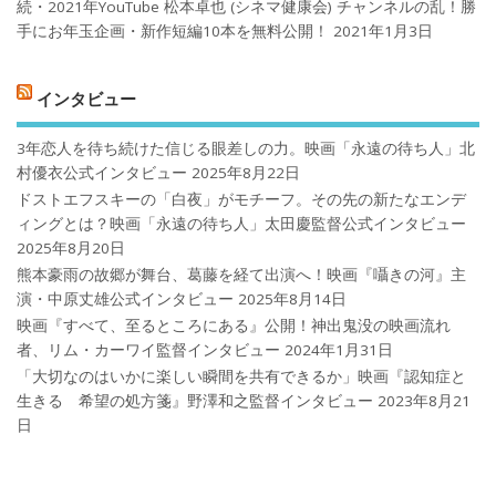
続・2021年YouTube 松本卓也 (シネマ健康会) チャンネルの乱！勝
手にお年玉企画・新作短編10本を無料公開！
2021年1月3日
インタビュー
3年恋人を待ち続けた信じる眼差しの力。映画「永遠の待ち人」北
村優衣公式インタビュー
2025年8月22日
ドストエフスキーの「白夜」がモチーフ。その先の新たなエンデ
ィングとは？映画「永遠の待ち人」太田慶監督公式インタビュー
2025年8月20日
熊本豪雨の故郷が舞台、葛藤を経て出演へ！映画『囁きの河』主
演・中原丈雄公式インタビュー
2025年8月14日
映画『すべて、至るところにある』公開！神出鬼没の映画流れ
者、リム・カーワイ監督インタビュー
2024年1月31日
「大切なのはいかに楽しい瞬間を共有できるか」映画『認知症と
生きる 希望の処方箋』野澤和之監督インタビュー
2023年8月21
日