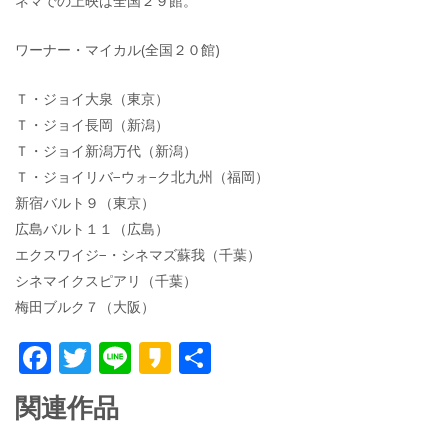
ネマでの上映は全国２９館。
ワーナー・マイカル(全国２０館)
Ｔ・ジョイ大泉（東京）
Ｔ・ジョイ長岡（新潟）
Ｔ・ジョイ新潟万代（新潟）
Ｔ・ジョイリバ−ウォ−ク北九州（福岡）
新宿バルト９（東京）
広島バルト１１（広島）
エクスワイジ−・シネマズ蘇我（千葉）
シネマイクスピアリ（千葉）
梅田ブルク７（大阪）
F
T
Li
K
共
ac
w
n
a
有
関連作品
e
itt
e
k