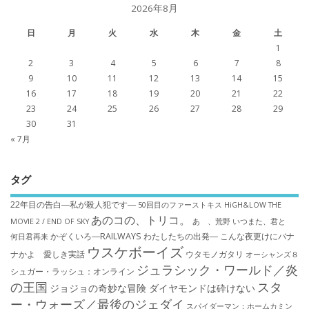
2026年8月
日
月
火
水
木
金
土
1
2
3
4
5
6
7
8
9
10
11
12
13
14
15
16
17
18
19
20
21
22
23
24
25
26
27
28
29
30
31
« 7月
タグ
22年目の告白―私が殺人犯です―
50回目のファーストキス
HiGH&LOW THE
あのコの、トリコ。
MOVIE 2 / END OF SKY
あゝ、荒野
いつまた、君と
かぞくいろ―RAILWAYS わたしたちの出発―
こんな夜更けにバナ
何日君再来
ウスケボーイズ
ナかよ 愛しき実話
ウタモノガタリ
オーシャンズ８
ジュラシック・ワールド／炎
シュガー・ラッシュ：オ​ンライン
の王国
スタ
ジョジョの奇妙な冒険 ダイヤモンドは砕けない
ー・ウォーズ／最後のジェダイ
スパイダーマン：ホームカミン