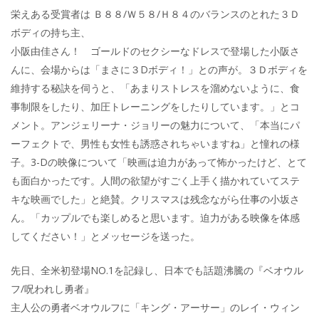
栄えある受賞者は Ｂ８８/Ｗ５８/Ｈ８４のバランスのとれた３Ｄ
ボディの持ち主、
小阪由佳さん！ ゴールドのセクシーなドレスで登場した小阪さ
んに、会場からは「まさに３Dボディ！」との声が。３Ｄボディを
維持する秘訣を伺うと、「あまりストレスを溜めないように、食
事制限をしたり、加圧トレーニングをしたりしています。」とコ
メント。アンジェリーナ・ジョリーの魅力について、「本当にパ
ーフェクトで、男性も女性も誘惑されちゃいますね」と憧れの様
子。3-Dの映像について「映画は迫力があって怖かったけど、とて
も面白かったです。人間の欲望がすごく上手く描かれていてステ
キな映画でした」と絶賛。クリスマスは残念ながら仕事の小坂さ
ん。「カップルでも楽しめると思います。迫力がある映像を体感
してください！」とメッセージを送った。
先日、全米初登場NO.1を記録し、日本でも話題沸騰の『ベオウル
フ/呪われし勇者』
主人公の勇者ベオウルフに「キング・アーサー」のレイ・ウィン