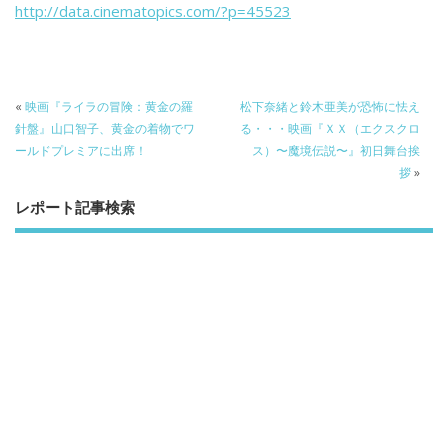
b
er
a
http://data.cinematopics.com/?p=45523
o
o
o
k
«
映画『ライラの冒険：黄金の羅
松下奈緒と鈴木亜美が恐怖に怯え
針盤』山口智子、黄金の着物でワ
る・・・映画『ＸＸ（エクスクロ
ールドプレミアに出席！
ス）〜魔境伝説〜』初日舞台挨
拶
»
レポート記事検索