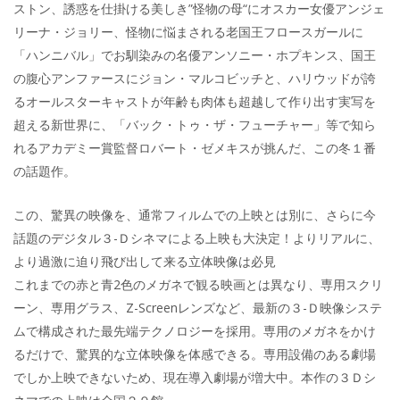
ストン、誘惑を仕掛ける美しき”怪物の母“にオスカー女優アンジェ
リーナ・ジョリー、怪物に悩まされる老国王フロースガールに
「ハンニバル」でお馴染みの名優アンソニー・ホプキンス、国王
の腹心アンファースにジョン・マルコビッチと、ハリウッドが誇
るオールスターキャストが年齢も肉体も超越して作り出す実写を
超える新世界に、「バック・トゥ・ザ・フューチャー」等で知ら
れるアカデミー賞監督ロバート・ゼメキスが挑んだ、この冬１番
の話題作。
この、驚異の映像を、通常フィルムでの上映とは別に、さらに今
話題のデジタル３-Ｄシネマによる上映も大決定！よりリアルに、
より過激に迫り飛び出して来る立体映像は必見
これまでの赤と青2色のメガネで観る映画とは異なり、専用スクリ
ーン、専用グラス、Z-Screenレンズなど、最新の３-Ｄ映像システ
ムで構成された最先端テクノロジーを採用。専用のメガネをかけ
るだけで、驚異的な立体映像を体感できる。専用設備のある劇場
でしか上映できないため、現在導入劇場が増大中。本作の３Ｄシ