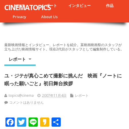
CINEMATOPICS
NEWS
レポート
インタビュー
作品
Privacy
About Us
最新映画情報とインタビュー、レポートを紹介。某映画映画祭のスタッフが
立ち上げた映画情報サイト。現在2代目がスタッフとして編集制作している。
レポート
ユ・ジテが真心こめて撮影に挑んだ 映画『ノートに
眠った願いごと』初日舞台挨拶
topics@cinema
2007年11月4日
レポート
コメントはありません
F
T
Li
K
共