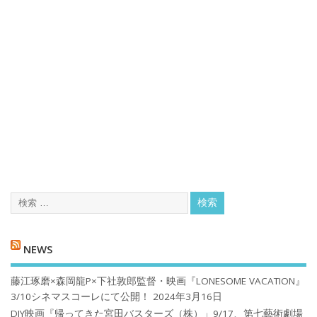
NEWS
藤江琢磨×森岡龍P×下社敦郎監督・映画『LONESOME VACATION』
3/10シネマスコーレにて公開！
2024年3月16日
DIY映画『帰ってきた宮田バスターズ（株）」9/17、第七藝術劇場