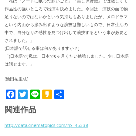
「私は『ノートに眠った願いごと』『美しき野獣』では激しくて
作品性の強いところで出演を決めました。今回は、演技の面で物
足りないのではないかという気持ちもありましたが、メロドラマ
という内面から滲み出すような演技は難しいもので、日常生活の
中で、自分なりの感性を見つけ出して演技するという事が必要と
されました。」
(日本語で話せる事は何かありますか？)
「(日本語で)私は、日本で6ヶ月くたい勉強しました。少し日本語
は話せます。」
(池田祐里枝)
F
T
Li
K
共
ac
w
n
a
有
関連作品
e
itt
e
k
b
er
a
http://data.cinematopics.com/?p=45338
o
o