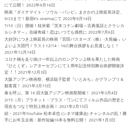
にて公開！
2022年9月16日
映画『ダイナマイト・ソウル・バンビ』まさかの上映延長決定、
9/23まで！新宿K’s cinemaにて
2022年9月14日
7/10（日）開催！桂米紫『茨木コテン劇場～古典落語とクラシカ
ルシネマ～』合縁奇縁！恋はいつでも偶然に
2022年7月6日
大好評につき上映延長の映画『宮田バスターズ（株）-大長編-』い
よいよ大団円！ラスト12/14・16の舞台挨拶をお見逃しなく！
2021年12月14日
コロナ禍を⾛り抜け⼀年以上のロングラン上映を果たした映画
『ひとくず』シアターセブンにて１周年記念特別舞台挨拶開催決
定︕︕
2021年12月3日
大阪アジアン映画祭、横浜聡子監督『いとみち』がグランプリ＆
観客賞！
2021年3月15日
春を呼ぶ、第 16 回大阪アジアン映画祭開催！
2021年3月4日
2/15（月）プラネット・プラス・ワンにてフィルム作品の歴史と
現在をつなぐ特別上映企画！
2021年2月15日
続・2021年YouTube 松本卓也 (シネマ健康会) チャンネルの乱！勝
手にお年玉企画・新作短編10本を無料公開！
2021年1月3日