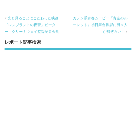
o
k
«
光と見ることにこだわった映画
ガテン系青春ムービー『青空のル
『レンブラントの夜警』ピータ
ーレット』初日舞台挨拶に男９人
ー・グリーナウェイ監督記者会見
が勢ぞろい！
»
レポート記事検索