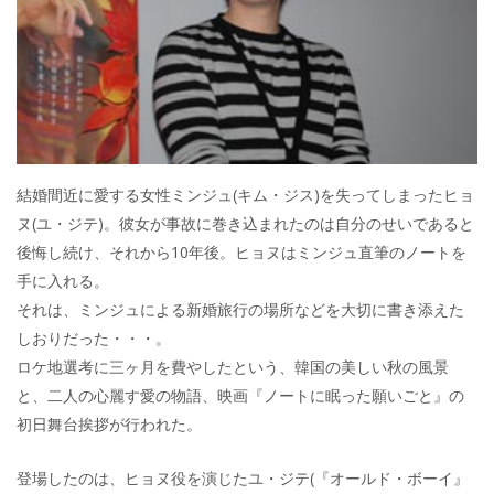
結婚間近に愛する女性ミンジュ(キム・ジス)を失ってしまったヒョ
ヌ(ユ・ジテ)。彼女が事故に巻き込まれたのは自分のせいであると
後悔し続け、それから10年後。ヒョヌはミンジュ直筆のノートを
手に入れる。
それは、ミンジュによる新婚旅行の場所などを大切に書き添えた
しおりだった・・・。
ロケ地選考に三ヶ月を費やしたという、韓国の美しい秋の風景
と、二人の心麗す愛の物語、映画『ノートに眠った願いごと』の
初日舞台挨拶が行われた。
登場したのは、ヒョヌ役を演じたユ・ジテ(『オールド・ボーイ』