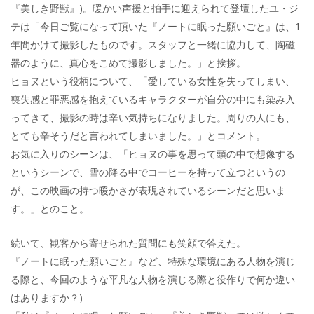
『美しき野獣』)。暖かい声援と拍手に迎えられて登壇したユ・ジ
テは「今日ご覧になって頂いた『ノートに眠った願いごと』は、1
年間かけて撮影したものです。スタッフと一緒に協力して、陶磁
器のように、真心をこめて撮影しました。」と挨拶。
ヒョヌという役柄について、「愛している女性を失ってしまい、
喪失感と罪悪感を抱えているキャラクターが自分の中にも染み入
ってきて、撮影の時は辛い気持ちになりました。周りの人にも、
とても辛そうだと言われてしまいました。」とコメント。
お気に入りのシーンは、「ヒョヌの事を思って頭の中で想像する
というシーンで、雪の降る中でコーヒーを持って立つというの
が、この映画の持つ暖かさが表現されているシーンだと思いま
す。」とのこと。
続いて、観客から寄せられた質問にも笑顔で答えた。
『ノートに眠った願いごと』など、特殊な環境にある人物を演じ
る際と、今回のような平凡な人物を演じる際と役作りで何か違い
はありますか？)