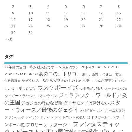
1
2
3
4
5
6
7
8
9
10
11
12
13
14
15
16
17
18
19
20
21
22
23
24
25
26
27
28
29
30
31
« 7月
タグ
22年目の告白―私が殺人犯です―
50回目のファーストキス
HiGH&LOW THE
あのコの、トリコ。
MOVIE 2 / END OF SKY
あゝ、荒野
いつまた、君と
かぞくいろ―RAILWAYS わたしたちの出発―
こんな夜更けにバナ
何日君再来
ウスケボーイズ
ナかよ 愛しき実話
ウタモノガタリ
オーシャンズ８
ジュラシック・ワールド／炎
シュガー・ラッシュ：オ​ンライン
の王国
スタ
ジョジョの奇妙な冒険 ダイヤモンドは砕けない
ー・ウォーズ／最後のジェダイ
スパイダーマン：ホームカミン
ドラゴ
デイアンドナイト
デットエンドの思い出
グ
ダンケルク
トリガール！
ファンタスティッ
ナラタージュ
ンボール超 ブロリー
ク・ビーストと黒い魔法使いの誕生
ボヘミア