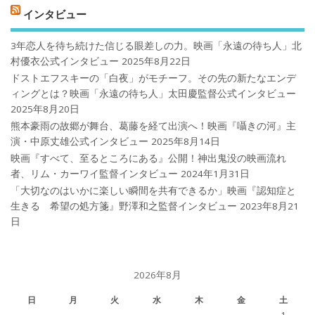
インタビュー
3年恋人を待ち続けた信じる眼差しの力。映画「永遠の待ち人」北
村優衣公式インタビュー
2025年8月22日
ドストエフスキーの「白夜」がモチーフ。その先の新たなエンデ
ィングとは？映画「永遠の待ち人」太田慶監督公式インタビュー
2025年8月20日
熊本豪雨の故郷が舞台、葛藤を経て出演へ！映画『囁きの河』主
演・中原丈雄公式インタビュー
2025年8月14日
映画『すべて、至るところにある』公開！神出鬼没の映画流れ
者、リム・カーワイ監督インタビュー
2024年1月31日
「大切なのはいかに楽しい瞬間を共有できるか」映画『認知症と
生きる 希望の処方箋』野澤和之監督インタビュー
2023年8月21
日
2026年8月
日
月
火
水
木
金
土