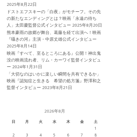
2025年8月22日
ドストエフスキーの「白夜」がモチーフ。その先
の新たなエンディングとは？映画「永遠の待ち
人」太田慶監督公式インタビュー
2025年8月20日
熊本豪雨の故郷が舞台、葛藤を経て出演へ！映画
『囁きの河』主演・中原丈雄公式インタビュー
2025年8月14日
映画『すべて、至るところにある』公開！神出鬼
没の映画流れ者、リム・カーワイ監督インタビュ
ー
2024年1月31日
「大切なのはいかに楽しい瞬間を共有できるか」
映画『認知症と生きる 希望の処方箋』野澤和之
監督インタビュー
2023年8月21日
2026年8月
日
月
火
水
木
金
土
1
2
3
4
5
6
7
8