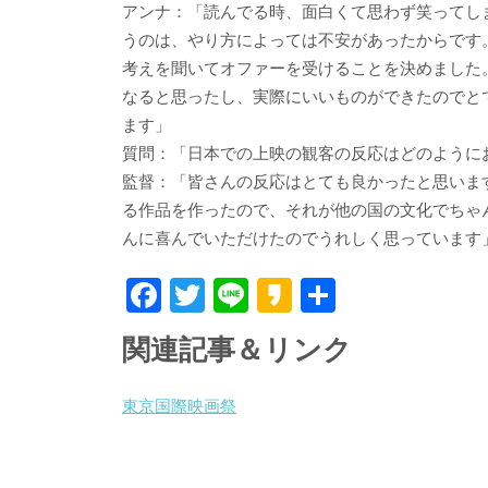
アンナ：「読んでる時、面白くて思わず笑ってし
うのは、やり方によっては不安があったからです
考えを聞いてオファーを受けることを決めました
なると思ったし、実際にいいものができたのでと
ます」
質問：「日本での上映の観客の反応はどのように
監督：「皆さんの反応はとても良かったと思いま
る作品を作ったので、それが他の国の文化でちゃ
んに喜んでいただけたのでうれしく思っています
F
T
Li
K
共
ac
w
n
a
有
関連記事＆リンク
e
itt
e
k
b
er
a
東京国際映画祭
o
o
o