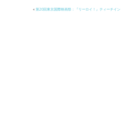
k
«
第20回東京国際映画祭：『リーロイ！』ティーチイン