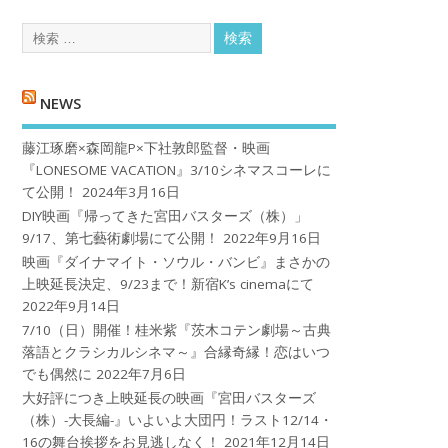
NEWS
藤江琢磨×森岡龍P×下社敦郎監督・映画
『LONESOME VACATION』3/10シネマスコーレに
て公開！
2024年3月16日
DIY映画『帰ってきた宮田バスターズ（株）」
9/17、第七藝術劇場にて公開！
2022年9月16日
映画『ダイナマイト・ソウル・バンビ』まさかの
上映延長決定、9/23まで！新宿K’s cinemaにて
2022年9月14日
7/10（日）開催！桂米紫『茨木コテン劇場～古典
落語とクラシカルシネマ～』合縁奇縁！恋はいつ
でも偶然に
2022年7月6日
大好評につき上映延長の映画『宮田バスターズ
（株）-大長編-』いよいよ大団円！ラスト12/14・
16の舞台挨拶をお見逃しなく！
2021年12月14日