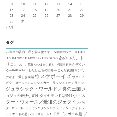
9
10
11
12
13
14
15
16
17
18
19
20
21
22
23
24
25
26
27
28
29
30
31
« 7月
タグ
22年目の告白―私が殺人犯です―
50回目のファーストキス
あのコの、ト
HiGH&LOW THE MOVIE 2 / END OF SKY
リコ。
かぞくい
あゝ、荒野
いつまた、君と 何日君再来
ろ―RAILWAYS わたしたちの出発―
こんな夜更けにバナ
ウスケボーイズ
ナかよ 愛しき実話
ウタモノ
ガタリ
シュガー・ラッシュ：オ​ンライン
オーシャンズ８
ジュラシック・ワールド／炎の王国
ジ
ス
ョジョの奇妙な冒険 ダイヤモンドは砕けない
ター・ウォーズ／最後のジェダイ
スパイ
デイアンドナイト
デ
ダーマン：ホームカミング
ダンケルク
ドラゴンボール超 ブ
ットエンドの思い出
トリガール！