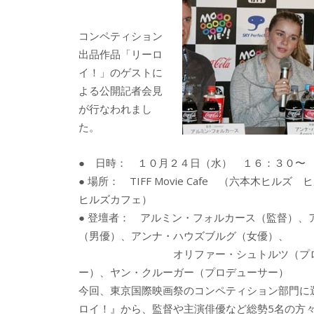
b
er
a
o
o
コンペティション
o
出品作品「リーロ
イ！」のゲストに
k
よる公開記者会見
が行なわれまし
た。
● 日時： １０月２４日（水） １６：３０〜
● 場所： TIFF Movie Cafe （六本木ヒル
ヒルズカフェ）
● 登壇者： アルミン・フォルカース（監督）、
（男優）、アンナ・ハウズブルグ（女優）、
オリファー・シュトルツ（プロ
ー）、ヤン・クルーガー（プロデューサー）
今回、東京国際映画祭のコンペティション部門に
ロイ！』から、監督や主演俳優など総勢5名の方々が