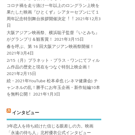
コロナ禍を⾛り抜け⼀年以上のロングラン上映を
果たした映画『ひとくず』シアターセブンにて１
周年記念特別舞台挨拶開催決定︕︕
2021年12月3
日
大阪アジアン映画祭、横浜聡子監督『いとみち』
がグランプリ＆観客賞！
2021年3月15日
春を呼ぶ、第 16 回大阪アジアン映画祭開催！
2021年3月4日
2/15（月）プラネット・プラス・ワンにてフィル
ム作品の歴史と現在をつなぐ特別上映企画！
2021年2月15日
続・2021年YouTube 松本卓也 (シネマ健康会) チ
ャンネルの乱！勝手にお年玉企画・新作短編10本
を無料公開！
2021年1月3日
インタビュー
3年恋人を待ち続けた信じる眼差しの力。映画
「永遠の待ち人」北村優衣公式インタビュー