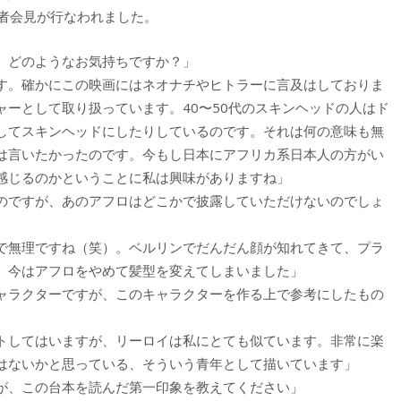
開記者会見が行なわれました。
、どのようなお気持ちですか？」
す。確かにこの映画にはネオナチやヒトラーに言及はしておりま
ーとして取り扱っています。40〜50代のスキンヘッドの人はド
してスキンヘッドにしたりしているのです。それは何の意味も無
は言いたかったのです。今もし日本にアフリカ系日本人の方がい
感じるのかということに私は興味がありますね」
のですが、あのアフロはどこかで披露していただけないのでしょ
で無理ですね（笑）。ベルリンでだんだん顔が知れてきて、プラ
、今はアフロをやめて髪型を変えてしまいました」
ャラクターですが、このキャラクターを作る上で参考にしたもの
トしてはいますが、リーロイは私にとても似ています。非常に楽
はないかと思っている、そういう青年として描いています」
が、この台本を読んだ第一印象を教えてください」