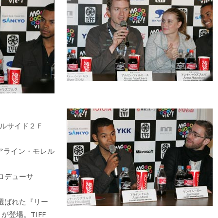
ズ ヒルサイド２Ｆ
アライン・モレル
デューサ
選ばれた『リー
登場。TIFF