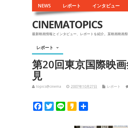
NEWS
レポート
インタビュー
CINEMATOPICS
最新映画情報とインタビュー、レポートを紹介。某映画映画祭
レポート
第20回東京国際映
見
topics@cinema
2007年10月27日
レポート
F
T
Li
K
共
ac
w
n
a
有
e
itt
e
k