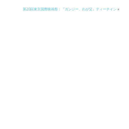
第20回東京国際映画祭：『ガンジー、わが父』ティーチイン
»