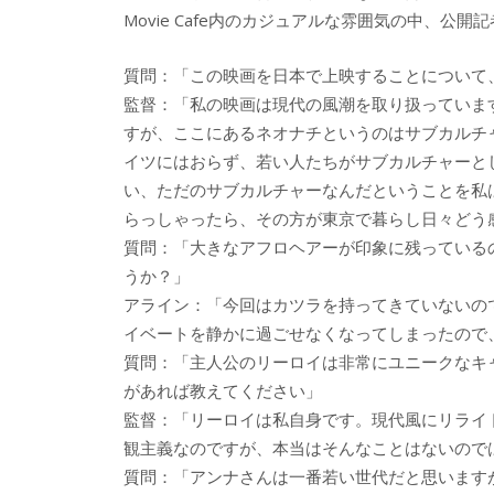
Movie Cafe内のカジュアルな雰囲気の中、公
質問：「この映画を日本で上映することについて
監督：「私の映画は現代の風潮を取り扱っていま
すが、ここにあるネオナチというのはサブカルチャ
イツにはおらず、若い人たちがサブカルチャーと
い、ただのサブカルチャーなんだということを私
らっしゃったら、その方が東京で暮らし日々どう
質問：「大きなアフロヘアーが印象に残っている
うか？」
アライン：「今回はカツラを持ってきていないの
イベートを静かに過ごせなくなってしまったので
質問：「主人公のリーロイは非常にユニークなキ
があれば教えてください」
監督：「リーロイは私自身です。現代風にリライ
観主義なのですが、本当はそんなことはないので
質問：「アンナさんは一番若い世代だと思います