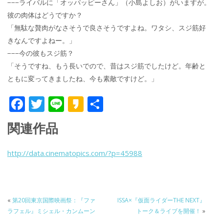
−−−ライバルに「オッパッピーさん」（小島よしお）がいますが。
彼の肉体はどうですか？
「無駄な贅肉がなさそうで良さそうですよね。ワタシ、スジ筋好
きなんですよねー。」
−−−今の彼もスジ筋？
「そうですね、もう長いでので、昔はスジ筋でしたけど。年齢と
ともに変ってきましたね、今も素敵ですけど。」
F
T
Li
K
共
ac
w
n
a
有
関連作品
e
itt
e
k
b
er
a
http://data.cinematopics.com/?p=45988
o
o
o
k
«
第20回東京国際映画祭：『ファ
ISSA×『仮面ライダーTHE NEXT』
ラフェル』ミシェル・カンムーン
トーク＆ライブを開催！
»