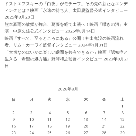
ドストエフスキーの「白夜」がモチーフ。その先の新たなエンデ
ィングとは？映画「永遠の待ち人」太田慶監督公式インタビュー
2025年8月20日
熊本豪雨の故郷が舞台、葛藤を経て出演へ！映画『囁きの河』主
演・中原丈雄公式インタビュー
2025年8月14日
映画『すべて、至るところにある』公開！神出鬼没の映画流れ
者、リム・カーワイ監督インタビュー
2024年1月31日
「大切なのはいかに楽しい瞬間を共有できるか」映画『認知症と
生きる 希望の処方箋』野澤和之監督インタビュー
2023年8月21
日
2026年8月
日
月
火
水
木
金
土
1
2
3
4
5
6
7
8
9
10
11
12
13
14
15
16
17
18
19
20
21
22
23
24
25
26
27
28
29