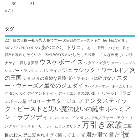
30
31
« 7月
タグ
22年目の告白―私が殺人犯です―
50回目のファーストキス
HiGH&LOW THE
あのコの、トリコ。
MOVIE 2 / END OF SKY
あゝ、荒野
いつまた、君と
かぞくいろ―RAILWAYS わたしたちの出発―
こんな夜更けにバナ
何日君再来
ウスケボーイズ
ナかよ 愛しき実話
ウタモノガタリ
オーシャンズ８
ジュラシック・ワールド／炎
シュガー・ラッシュ：オ​ンライン
の王国
スタ
ジョジョの奇妙な冒険 ダイヤモンドは砕けない
ー・ウォーズ／最後のジェダイ
スパイダーマン：ホームカミン
ドラゴ
デイアンドナイト
デットエンドの思い出
グ
ダンケルク
トリガール！
ファンタスティッ
ナラタージュ
ンボール超 ブロリー
ク・ビーストと黒い魔法使いの誕生
ボヘミア
ン・ラプソディ
ミッション：インポッシブル／フォールアウト
リ
万引き家族
三度
ングサイド・ストーリー
ルームロンダリング
寝
君が君で君だ
目の殺人
兄に愛されすぎて困ってます
光