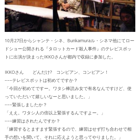
10月27日からシャンテ・シネ、Bunkamuraル・シネマ他にてロー
ドショー公開される『タロットカード殺人事件』のテレビスポッ
トに出演が決まったIKKOさんが都内で収録に参加した。
IKKOさん どんだけ? コンビアン、コンビアン！
−−−テレビスポットは初めてですか？
「今回が初めてですー。ワタシ棒読み女で有名なんですけど、使
っていただいて嬉しいなーと思いました。」
−−−緊張しましたか？
「ええ。ワタシ人の倍以上緊張するんですよー。」
−−−練習はされたんですか？
「練習するとますます緊張するので、練習はせず打ち合わせで相
手の想いを聞いて、それに応えようと思ってやりました。」