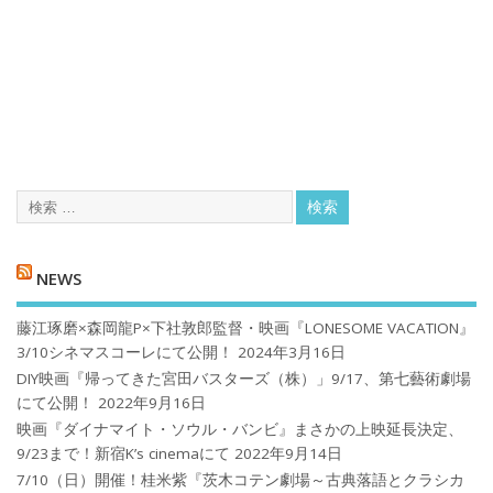
NEWS
藤江琢磨×森岡龍P×下社敦郎監督・映画『LONESOME VACATION』
3/10シネマスコーレにて公開！
2024年3月16日
DIY映画『帰ってきた宮田バスターズ（株）」9/17、第七藝術劇場
にて公開！
2022年9月16日
映画『ダイナマイト・ソウル・バンビ』まさかの上映延長決定、
9/23まで！新宿K’s cinemaにて
2022年9月14日
7/10（日）開催！桂米紫『茨木コテン劇場～古典落語とクラシカ