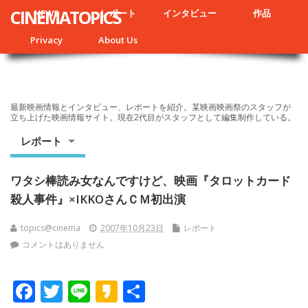
CINEMATOPICS
NEWS
レポート
インタビュー
作品
Privacy
About Us
最新映画情報とインタビュー、レポートを紹介。某映画映画祭のスタッフが
立ち上げた映画情報サイト。現在2代目がスタッフとして編集制作している。
レポート
ワタシ棒読み女なんですけど、映画『タロットカード
殺人事件』×IKKOさんＣＭ初出演
topics@cinema
2007年10月23日
レポート
コメントはありません
F
T
Li
K
共