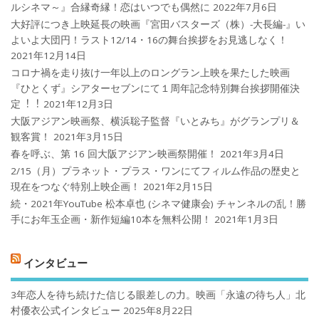
ルシネマ～』合縁奇縁！恋はいつでも偶然に
2022年7月6日
大好評につき上映延長の映画『宮田バスターズ（株）-大長編-』い
よいよ大団円！ラスト12/14・16の舞台挨拶をお見逃しなく！
2021年12月14日
コロナ禍を⾛り抜け⼀年以上のロングラン上映を果たした映画
『ひとくず』シアターセブンにて１周年記念特別舞台挨拶開催決
定︕︕
2021年12月3日
大阪アジアン映画祭、横浜聡子監督『いとみち』がグランプリ＆
観客賞！
2021年3月15日
春を呼ぶ、第 16 回大阪アジアン映画祭開催！
2021年3月4日
2/15（月）プラネット・プラス・ワンにてフィルム作品の歴史と
現在をつなぐ特別上映企画！
2021年2月15日
続・2021年YouTube 松本卓也 (シネマ健康会) チャンネルの乱！勝
手にお年玉企画・新作短編10本を無料公開！
2021年1月3日
インタビュー
3年恋人を待ち続けた信じる眼差しの力。映画「永遠の待ち人」北
村優衣公式インタビュー
2025年8月22日