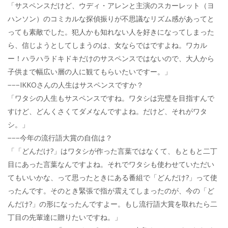
「サスペンスだけど、ウディ・アレンと主演のスカーレット（ヨ
ハンソン）のコミカルな探偵振りが不思議なリズム感があってと
っても素敵でした。犯人かも知れない人を好きになってしまった
ら、信じようとしてしまうのは、女ならではですよね。ワカル
ー！ハラハラドキドキだけのサスペンスではないので、大人から
子供まで幅広い層の人に観てもらいたいですー。」
−−−IKKOさんの人生はサスペンスですか？
「ワタシの人生もサスペンスですね。ワタシは完璧を目指すんで
すけど、どんくさくてダメなんですよね。だけど、それがワタ
シ。」
−−−今年の流行語大賞の自信は？
「「どんだけ?」はワタシが作った言葉ではなくて、もともと二丁
目にあった言葉なんですよね。それでワタシも使わせていただい
てもいいかな、って思ったときにある番組で「どんだけ?」って使
ったんです。そのとき緊張で指が震えてしまったのが、今の「ど
んだけ?」の形になったんですよー。もし流行語大賞を取れたら二
丁目の先輩達に贈りたいですね。」