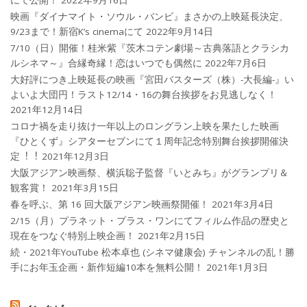
にて公開！
2022年9月16日
映画『ダイナマイト・ソウル・バンビ』まさかの上映延長決定、
9/23まで！新宿K’s cinemaにて
2022年9月14日
7/10（日）開催！桂米紫『茨木コテン劇場～古典落語とクラシカ
ルシネマ～』合縁奇縁！恋はいつでも偶然に
2022年7月6日
大好評につき上映延長の映画『宮田バスターズ（株）-大長編-』い
よいよ大団円！ラスト12/14・16の舞台挨拶をお見逃しなく！
2021年12月14日
コロナ禍を⾛り抜け⼀年以上のロングラン上映を果たした映画
『ひとくず』シアターセブンにて１周年記念特別舞台挨拶開催決
定︕︕
2021年12月3日
大阪アジアン映画祭、横浜聡子監督『いとみち』がグランプリ＆
観客賞！
2021年3月15日
春を呼ぶ、第 16 回大阪アジアン映画祭開催！
2021年3月4日
2/15（月）プラネット・プラス・ワンにてフィルム作品の歴史と
現在をつなぐ特別上映企画！
2021年2月15日
続・2021年YouTube 松本卓也 (シネマ健康会) チャンネルの乱！勝
手にお年玉企画・新作短編10本を無料公開！
2021年1月3日