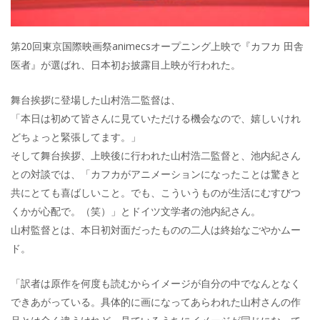
第20回東京国際映画祭animecsオープニング上映で『カフカ 田舎
医者』が選ばれ、日本初お披露目上映が行われた。
舞台挨拶に登場した山村浩二監督は、
「本日は初めて皆さんに見ていただける機会なので、嬉しいけれ
どちょっと緊張してます。」
そして舞台挨拶、上映後に行われた山村浩二監督と、池内紀さん
との対談では、「カフカがアニメーションになったことは驚きと
共にとても喜ばしいこと。でも、こういうものが生活にむすびつ
くかが心配で。（笑）」とドイツ文学者の池内紀さん。
山村監督とは、本日初対面だったものの二人は終始なごやかムー
ド。
「訳者は原作を何度も読むからイメージが自分の中でなんとなく
できあがっている。具体的に画になってあらわれた山村さんの作