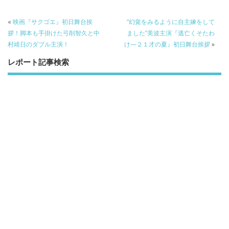
«
映画『サクゴエ』初日舞台挨
“幻覚をみるように自主練をして
拶！脚本も手掛けた弓削智久と中
ました”美波主演『逃亡くそたわ
村靖日のダブル主演！
け—２１才の夏』初日舞台挨拶
»
レポート記事検索