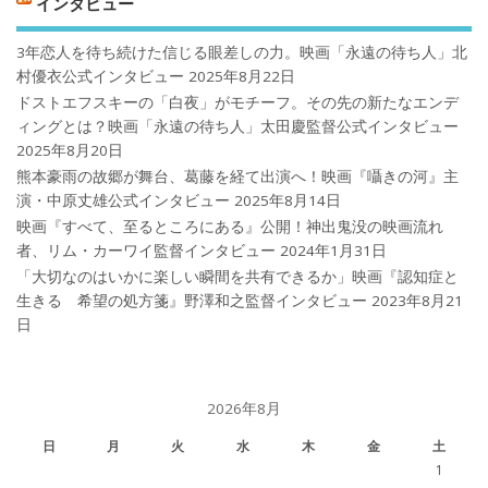
インタビュー
3年恋人を待ち続けた信じる眼差しの力。映画「永遠の待ち人」北
村優衣公式インタビュー
2025年8月22日
ドストエフスキーの「白夜」がモチーフ。その先の新たなエンデ
ィングとは？映画「永遠の待ち人」太田慶監督公式インタビュー
2025年8月20日
熊本豪雨の故郷が舞台、葛藤を経て出演へ！映画『囁きの河』主
演・中原丈雄公式インタビュー
2025年8月14日
映画『すべて、至るところにある』公開！神出鬼没の映画流れ
者、リム・カーワイ監督インタビュー
2024年1月31日
「大切なのはいかに楽しい瞬間を共有できるか」映画『認知症と
生きる 希望の処方箋』野澤和之監督インタビュー
2023年8月21
日
2026年8月
日
月
火
水
木
金
土
1