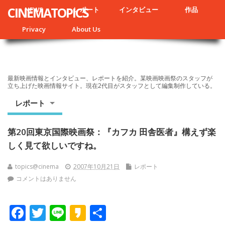
CINEMATOPICS
NEWS
レポート
インタビュー
作品
Privacy
About Us
最新映画情報とインタビュー、レポートを紹介。某映画映画祭のスタッフが
立ち上げた映画情報サイト。現在2代目がスタッフとして編集制作している。
レポート
第20回東京国際映画祭：『カフカ 田舎医者』構えず楽
しく見て欲しいですね。
topics@cinema
2007年10月21日
レポート
コメントはありません
F
T
Li
K
共