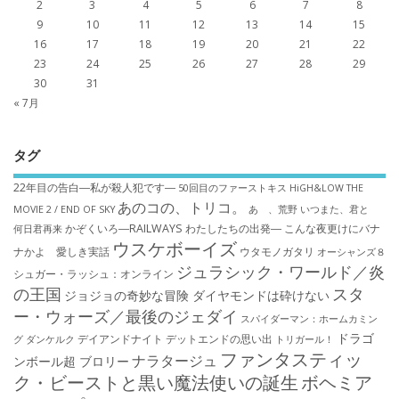
2
3
4
5
6
7
8
9
10
11
12
13
14
15
16
17
18
19
20
21
22
23
24
25
26
27
28
29
30
31
« 7月
タグ
22年目の告白―私が殺人犯です―
50回目のファーストキス
HiGH&LOW THE
あのコの、トリコ。
MOVIE 2 / END OF SKY
あゝ、荒野
いつまた、君と
かぞくいろ―RAILWAYS わたしたちの出発―
こんな夜更けにバナ
何日君再来
ウスケボーイズ
ナかよ 愛しき実話
ウタモノガタリ
オーシャンズ８
ジュラシック・ワールド／炎
シュガー・ラッシュ：オ​ンライン
の王国
スタ
ジョジョの奇妙な冒険 ダイヤモンドは砕けない
ー・ウォーズ／最後のジェダイ
スパイダーマン：ホームカミン
ドラゴ
デイアンドナイト
デットエンドの思い出
グ
ダンケルク
トリガール！
ファンタスティッ
ナラタージュ
ンボール超 ブロリー
ク・ビーストと黒い魔法使いの誕生
ボヘミア