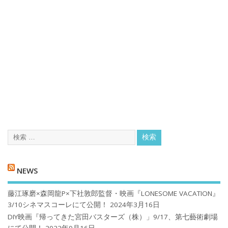
NEWS
藤江琢磨×森岡龍P×下社敦郎監督・映画『LONESOME VACATION』
3/10シネマスコーレにて公開！
2024年3月16日
DIY映画『帰ってきた宮田バスターズ（株）」9/17、第七藝術劇場