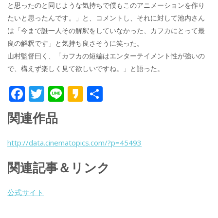
と思ったのと同じような気持ちで僕もこのアニメーションを作り
たいと思ったんです。」と、コメントし、それに対して池内さん
は「今まで誰一人その解釈をしていなかった、カフカにとって最
良の解釈です」と気持ち良さそうに笑った。
山村監督曰く、「カフカの短編はエンターテイメント性が強いの
で、構えず楽しく見て欲しいですね。」と語った。
F
T
Li
K
共
ac
w
n
a
有
関連作品
e
itt
e
k
b
er
a
http://data.cinematopics.com/?p=45493
o
o
関連記事＆リンク
o
k
公式サイト