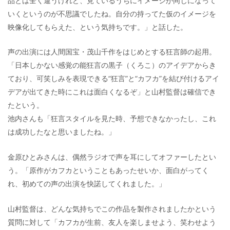
品とは全く違うけれど、見ているうちにイメージが同じになって
いくというのが不思議でしたね。自分の持ってた仮のイメージを
映像化してもらえた、という気持ちです。」と話した。
声の出演には人間国宝・茂山千作をはじめとする狂言師の起用。
「日本しかない感覚の能狂言の黒子（くろこ）のアイデアからき
ており、可笑しみを表現できる“狂言”と“カフカ”を結び付けるアイ
デアが出てきた時にこれは面白くなるぞ」と山村監督は確信でき
たという。
池内さんも「狂言スタイルを見た時、予想できなかったし、これ
は成功したなと思いましたね。」
金原ひとみさんは、偶然ラジオで声を耳にしてオファーしたとい
う。「原作がカフカということもあったせいか、面白がってく
れ、初めての声の出演を快諾してくれました。」
山村監督は、どんな気持ちでこの作品を製作されましたかという
質問に対して「カフカが生前、友人を楽しませよう、笑わせよう