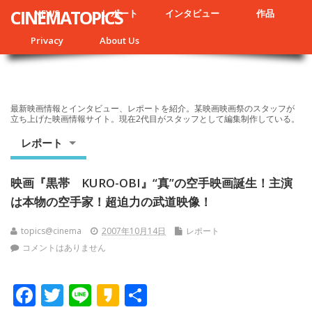
CINEMATOPICS
NEWS
レポート
インタビュー
作品
Privacy
About Us
最新映画情報とインタビュー、レポートを紹介。某映画映画祭のスタッフが
立ち上げた映画情報サイト。現在2代目がスタッフとして編集制作している。
レポート
映画『黒帯 KURO-OBI』“真”の空手映画誕生！主演
は本物の空手家！超迫力の武道映像！
topics@cinema
2007年10月14日
レポート
コメントはありません
F
T
Li
K
共