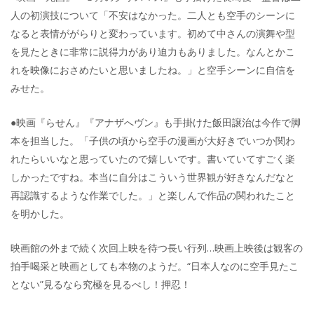
人の初演技について「不安はなかった。二人とも空手のシーンに
なると表情ががらりと変わっています。初めて中さんの演舞や型
を見たときに非常に説得力があり迫力もありました。なんとかこ
れを映像におさめたいと思いましたね。」と空手シーンに自信を
みせた。
●映画『らせん』『アナザへヴン』も手掛けた飯田譲治は今作で脚
本を担当した。「子供の頃から空手の漫画が大好きでいつか関わ
れたらいいなと思っていたので嬉しいです。書いていてすごく楽
しかったですね。本当に自分はこういう世界観が好きなんだなと
再認識するような作業でした。」と楽しんで作品の関われたこと
を明かした。
映画館の外まで続く次回上映を待つ長い行列…映画上映後は観客の
拍手喝采と映画としても本物のようだ。“日本人なのに空手見たこ
とない”見るなら究極を見るべし！押忍！