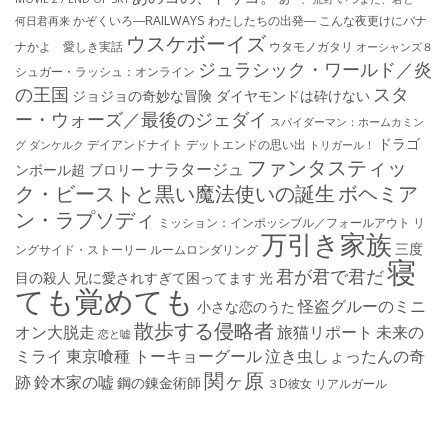
かぞくいろ―RAILWAYS わたしたちの出発―
こんな夜更けにバナ
何日君再来
ウスケボーイズ
ナかよ 愛しき実話
ウタモノガタリ
オーシャンズ８
ジュラシック・ワールド／炎
シュガー・ラッシュ：オ​ンライン
の王国
スタ
ジョジョの奇妙な冒険 ダイヤモンドは砕けない
ー・ウォーズ／最後のジェダイ
スパイダーマン：ホームカミン
ドラゴ
デイアンドナイト
デットエンドの思い出
グ
ダンケルク
トリガール！
ファンタスティッ
ナラタージュ
ンボール超 ブロリー
ク・ビーストと黒い魔法使いの誕生
ボヘミア
ン・ラプソディ
ミッション：インポッシブル／フォールアウト
リ
万引き家族
三度
ングサイド・ストーリー
ルームロンダリング
寝
君が君で君だ
目の殺人
兄に愛されすぎて困ってます
光
ても覚めても
怪盗グルーのミニ
小さな恋のうた
散歩する侵略者
オン大脱走
旅猫リポート
未来の
恋と嘘
ミライ
東京喰種 トーキョーグール
泣き虫しょったんの奇
関ヶ原
跡
鈴木家の嘘
鋼の錬金術師
３D彼女 リアルガール