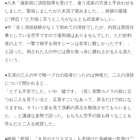
●八木「撮影前に演技指導を受けて、違う流派の方達と手合わせを
しました。緊張しましたが八木流で望みました。」挨拶の最後
に“押忍！”と力強く言うところがなんとも武道家らしい。
●中「全く演技経験がなくて初めての演技でしたが、内容は普段仕
事としている空手ですので違和感はありませんでした。ただ砂利
道の上で、一撃で相手を倒すシーンは非常に難しかったです。」
と語った。倒された人の中には唇が真っ赤に腫れ上がる人も居た
という。
●主演の三人の中で唯一プロの役者だったのは神尾だ。二人の演技
について聞かれると…
「とても不安でした。いや、嘘です。（笑）実際カメラの前に立
つお二人を見ていると、正直すごいなあって。居るだけで絵にな
りますね。そういう姿を見て演劇の原点を勉強させてもらいまし
た。」と謙虚な姿勢で語った。もちろん空手の面も様々なことを
学んだと二人を絶賛した。
●映画『死国』『８月のクリスマス』も手掛けた長崎俊一監督は二