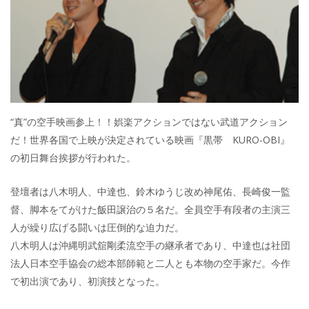
“真”の空手映画参上！！娯楽アクションではない武道アクション
だ！世界各国で上映が決定されている映画『黒帯 KURO-OBI』
の初日舞台挨拶が行われた。
登壇者は八木明人、中達也、鈴木ゆうじ改め神尾佑、長崎俊一監
督、脚本をてがけた飯田譲治の５名だ。全員空手有段者の主演三
人が繰り広げる闘いは圧倒的な迫力だ。
八木明人は沖縄明武舘剛柔流空手の継承者であり、中達也は社団
法人日本空手協会の総本部師範と二人とも本物の空手家だ。今作
で初出演であり、初演技となった。