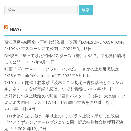
NEWS
藤江琢磨×森岡龍P×下社敦郎監督・映画『LONESOME VACATION』
3/10シネマスコーレにて公開！
2024年3月16日
DIY映画『帰ってきた宮田バスターズ（株）」9/17、第七藝術劇場
にて公開！
2022年9月16日
映画『ダイナマイト・ソウル・バンビ』まさかの上映延長決定、
9/23まで！新宿K’s cinemaにて
2022年9月14日
7/10（日）開催！桂米紫『茨木コテン劇場～古典落語とクラシカ
ルシネマ～』合縁奇縁！恋はいつでも偶然に
2022年7月6日
大好評につき上映延長の映画『宮田バスターズ（株）-大長編-』い
よいよ大団円！ラスト12/14・16の舞台挨拶をお見逃しなく！
2021年12月14日
コロナ禍を⾛り抜け⼀年以上のロングラン上映を果たした映画
『ひとくず』シアターセブンにて１周年記念特別舞台挨拶開催決
定︕︕
2021年12月3日