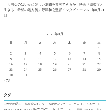
「大切なのはいかに楽しい瞬間を共有できるか」映画『認知症と
生きる 希望の処方箋』野澤和之監督インタビュー
2023年8月21
日
2026年8月
日
月
火
水
木
金
土
1
2
3
4
5
6
7
8
9
10
11
12
13
14
15
16
17
18
19
20
21
22
23
24
25
26
27
28
29
30
31
« 7月
タグ
22年目の告白―私が殺人犯です―
50回目のファーストキス
HiGH&LOW THE
あのコの、トリコ。
MOVIE 2 / END OF SKY
あゝ、荒野
いつまた、君と