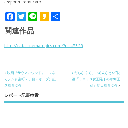
(Report:Hiromi Kato)
F
T
Li
K
共
ac
w
n
a
有
関連作品
e
itt
e
k
b
er
a
http://data.cinematopics.com/?p=45329
o
o
o
k
«
映画『サウスバウンド』＜シネ
“くだらなくて、ごめんなさい”映
カノン有楽町２丁目＞オープン記
画『００９３女王陛下の草刈正
念舞台挨拶！
雄』初日舞台挨拶
»
レポート記事検索